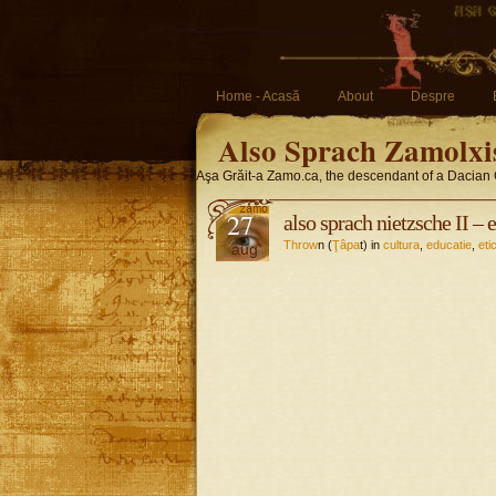
Home - Acasă
About
Despre
Also Sprach Zamolxi
Aşa Grăit-a Zamo.ca, the descendant of a Dacian 
27
also sprach nietzsche II – 
Throw
n (
Ţâpa
t) in
cultura
,
educatie
,
eti
aug