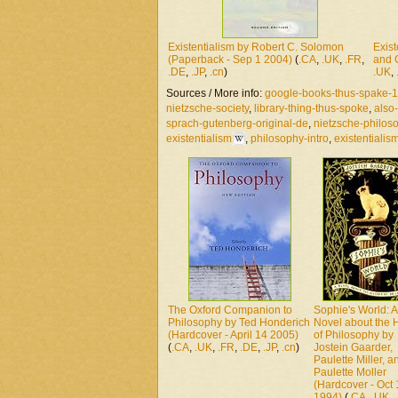
Existentialism by Robert C. Solomon
Exis
(Paperback - Sep 1 2004)
(
.CA
,
.UK
,
.FR
,
and 
.DE
,
.JP
,
.cn
)
.UK
,
Sources / More info:
google-books-thus-spake-1
nietzsche-society
,
library-thing-thus-spoke
,
also
sprach-gutenberg-original-de
,
nietzsche-philoso
existentialism
,
philosophy-intro
,
existentialism
The Oxford Companion to
Sophie's World: A
Philosophy by Ted Honderich
Novel about the H
(Hardcover - April 14 2005)
of Philosophy by
(
.CA
,
.UK
,
.FR
,
.DE
,
.JP
,
.cn
)
Jostein Gaarder,
Paulette Miller, a
Paulette Moller
(Hardcover - Oct 
1994)
(
.CA
,
.UK
,