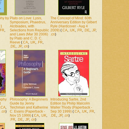
phy by
Plato on Love: Lysis,
The Concept of Mind: 60th
Symposium, Phaedrus,
Anniversary Edition by Gilbert
 1
Alcibiades, with
Ryle (Hardcover - Aug 4
.FR
,
Selections from Republic
2009)
(
.CA
,
.UK
,
.FR
,
.DE
,
.JP
,
and Laws (Mar 30 2006)
.cn
)
by Plato and C. D. C.
Reeve
(
.CA
,
.UK
,
.FR
,
.DE
,
.JP
,
.cn
)
ophy
Philosophy: A Beginners
Introducing Sartre, 2nd
t
Guide by Jenny
Edition by Philip Malcolm
.CA
,
Teichman and Katherine
Waller Thody (Paperback -
,
.cn
)
C. Evans (Paperback -
Sep 30 1999)
(
.CA
,
.UK
,
.FR
,
Nov 15 1999)
(
.CA
,
.UK
,
.DE
,
.JP
,
.cn
)
.FR
,
.DE
,
.JP
,
.cn
)