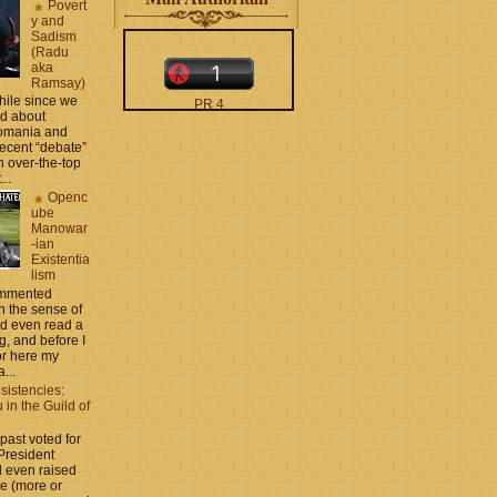
Povert
y and
Sadism
(Radu
aka
Ramsay)
while since we
PR 4
ed about
The counters only desktop
Romania and
views
recent “debate”
 over-the-top
...
Openc
ube
Manowar
-ian
Existentia
lism
moar stats and badges in
commented
the
http://CONTACT
 the sense of
.zamo .ca
si
nd even read a
http://BLOGROLL . zamo .
g, and before I
ca
ror here my
...
sistencies:
in the Guild of
 past voted for
 President
 even raised
ce (more or