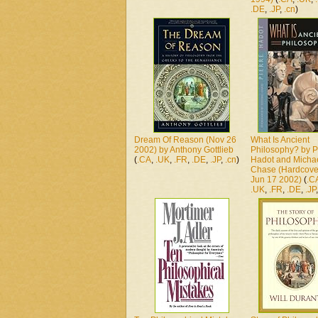
.DE
,
.JP
,
.cn
)
Dream Of Reason (Nov 26
What Is Ancient
2002) by Anthony Gottlieb
Philosophy? by P
(
.CA
,
.UK
,
.FR
,
.DE
,
.JP
,
.cn
)
Hadot and Micha
Chase (Hardcove
Jun 17 2002)
(
.C
.UK
,
.FR
,
.DE
,
.JP