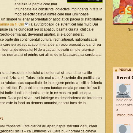
apeleze la partile cele mai
intunecate ale constiintei colective impingand in fata in
mod selectiv cateva dintre cele mai luminoase
 un simbol milenar al orientalilor asociat cu pacea si stabilitatea
amna sa fii Om
) a avut probabil de suferit cel mai mult. Dar
epuse sa fie cunoscut n-a scapat cu basma curata, chit ca el
Res
(proto-germana), devenind apatrid, si s-a considerat
 parte din contingentul cultural rechizitionat, nationalizat si
 la care s-a adaugat apoi injuria de a fi apoi asociat cu gandirea
nfluentat de ideea lui N de a cauta motivatii simple, atavice
n se numara si el printre cei atinsi de imbratisarea sa cerebrala.
PEOPLE
se adreseze intelectului cititorilor sai si lasand aplicatiile
Recent
nali fizic ca el. Totusi, cele mai citate 3 cuvinte din prolifica sa
u rabdare sau capacitate de intelegere pentru a-l citi suficienta
t ereticilor. Probabil intrebarea fundamentala pe care tre’ sa ti-
eist-individualist-hedoniste este in ce masura poti accepta
itum
. Daca poti si vrei, vei intelege ca desprinderea de inrobirea
hold on to
ioase este in fond un demers umanist, nascut inca de la
under atta
a...
Introduci
e?
 transante. Este clar ca au aparut spre sfarsitul vietii, cand
probabil sifilis – ca Eminovici?). Oare nu-i normal ca cineva