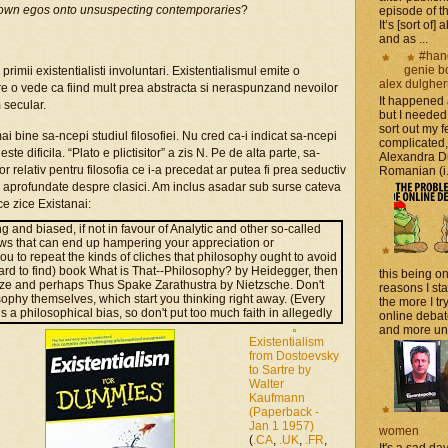
own egos onto unsuspecting contemporaries
?
episode of t
It’s [sort of]
and as ...
#han
genie b
rimii existentialisti involuntari. Existentialismul emite o
alex dulghe
re o vede ca fiind mult prea abstracta si neraspunzand nevoilor
It happened
 secular.
but I needed
sort out my fe
 bine sa-ncepi studiul filosofiei. Nu cred ca-i indicat sa-ncepi
complicated
te dificila. “Plato e plictisitor” a zis N. Pe de alta parte, sa-
Alexandra D
lor relativ pentru filosofia ce i-a precedat ar putea fi prea seductiv
Romanian (i.e
i aprofundate despre clasici. Am inclus asadar sub surse cateva
ce zice Existanai:
ing and biased, if not in favour of Analytic and other so-called
iews that can end up hampering your appreciation or
u to repeat the kinds of cliches that philosophy ought to avoid
hard to find) book What is That--Philosophy? by Heidegger, then
this being on
uze and perhaps Thus Spake Zarathustra by Nietzsche. Don't
reasons I sta
sophy themselves, which start you thinking right away. (Every
the more I tr
 a philosophical bias, so don't put too much faith in allegedly
online debat
ackling the standard canons of East and West as you see fit.
and more unsa
 although each book will lead you to order your reading in any
Existentialism
, Kant, Plato, etc., the Tao Te Ching or the Bhagavad Gita. It
from Dostoevsky
ent, even if every new book assumes you know fifty other major
to Sartre by
uick overviews, then do look up the Routledge Encyclopedia of
Walter
m/
or some of the shorter works mentioned above, but don't
Kaufmann
lease pardon my lack of humility - no, I do not have any
(Paperback -
Jan 1 1957)
women
(
.CA
,
.UK
,
.FR
,
It's a sad da