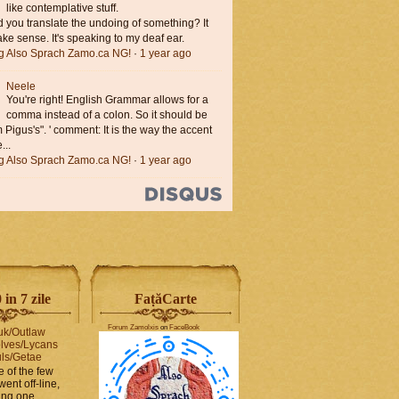
like contemplative stuff.
you translate the undoing of something? It
ke sense. It's speaking to my deaf ear.
ng Also Sprach Zamo.ca NG!
·
1 year ago
Neele
You're right! English Grammar allows for a
comma instead of a colon. So it should be
'm Pigus's". ' comment: It is the way the accent
...
ng Also Sprach Zamo.ca NG!
·
1 year ago
in 7 zile
FaṭăCarte
Forum Zamolxis
on
FaceBook
uk/Outlaw
lves/Lycans
ls/Getae
e of the few
went off-line,
hing one