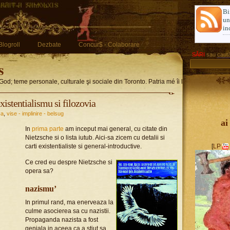
Bi
u
in
Blogroll
Dezbate
Concur$ - Colaborare
SĂRI
sau
caută
s
God; teme personale, culturale şi sociale din Toronto. Patria mé îi limba romglez
existentialismu si filozovia
ca
,
vise - implinire - belsug
ai
In
prima parte
am inceput mai general, cu citate din
Nietzsche si o lista iutub. Aici-sa zicem cu detalii si
carti existentialiste si general-introductive.
[
LP
Ce cred eu despre Nietzsche si
opera sa?
nazismu’
In primul rand, ma enerveaza la
culme asocierea sa cu nazistii.
Propaganda nazista a fost
geniala in aceea ca a stiut sa