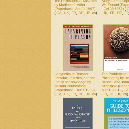
Ten Philosophical Mistakes
Story of Philosop
by Mortimer J. Adler
Will Durant (Pap
(Paperback - April 1 1997)
- Oct 30 1967)
(
.
(
.CA
,
.UK
,
.FR
,
.DE
,
.JP
,
.cn
)
.UK
,
.FR
,
.DE
,
.JP
Labyrinths of Reason:
The Problems of
Paradox, Puzzles, and the
Philosophy by Be
Frailty of Knowledge by
Russell and John
William Poundstone
Skorupski (Paper
(Paperback - Dec 1 1989)
Mar 1 2001)
(
.CA
(
.CA
,
.UK
,
.FR
,
.DE
,
.JP
,
.cn
)
.FR
,
.DE
,
.JP
,
.cn
)