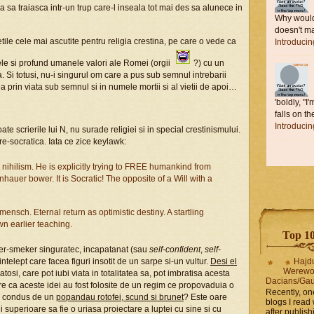
sa traiasca intr-un trup care-l inseala tot mai des sa alunece in
Why would 
doesn't ma
etile cele mai ascutite pentru religia crestina, pe care o vede ca
Introduci
lele si profund umanele valori ale Romei (orgii
?) cu un
Si totusi, nu-i singurul om care a pus sub semnul intrebarii
a prin viata sub semnul si in numele mortii si al vietii de apoi…
'boldly, "I
falls on the
Introduci
oate scrierile lui N, nu surade religiei si in special crestinismului.
re-socratica. Iata ce zice keylawk:
 nihilism. He is explicitly trying to FREE humankind from
auer bower. It is Socratic! The opposite of a Will with a
ensch. Eternal return as optimistic destiny. A startling
n earlier teaching.
Top 10 
per-smeker singuratec, incapatanat (sau
self-confident
,
self-
intelept care facea figuri insotit de un sarpe si-un vultur.
Desi el
Hajd
Werewo
osi, care pot iubi viata in totalitatea sa, pot imbratisa acesta
Dacians/Gau
re ca aceste idei au fost folosite de un regim ce propovaduia o
Recently, on
im condus de un
popandau rotofei, scund si brunet
? Este oare
blogs I read 
ei superioare sa fie o uriasa proiectare a luptei cu sine si cu
after publis