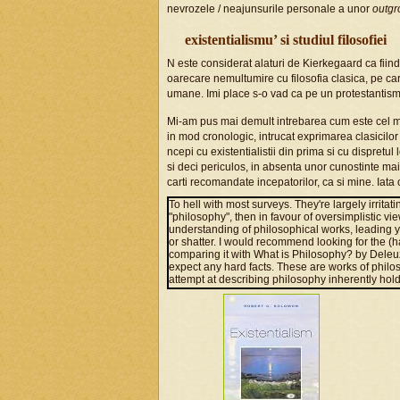
nevrozele / neajunsurile personale a unor
outgr
existentialismu’ si studiul filosofiei
N este considerat alaturi de Kierkegaard ca fiind p
oarecare nemultumire cu filosofia clasica, pe ca
umane. Imi place s-o vad ca pe un protestantism
Mi-am pus mai demult intrebarea cum este cel mai
in mod cronologic, intrucat exprimarea clasicilor es
ncepi cu existentialistii din prima si cu dispretul 
si deci periculos, in absenta unor cunostinte ma
carti recomandate incepatorilor, ca si mine. Iata 
To hell with most surveys. They're largely irritat
"philosophy", then in favour of oversimplistic v
understanding of philosophical works, leading yo
or shatter. I would recommend looking for the (
comparing it with What is Philosophy? by Dele
expect any hard facts. These are works of philo
attempt at describing philosophy inherently holds
'objective' or 'neutral' books.) Then commence t
There is no need to seek a chronological order,
case and seek out the most common names - Hegel
takes years to read them all so don't get impati
classics. If you do need some clarification or q
Philosophy Online -
http://www.rep.routledge.co
consider any of them to be the final word. And p
qualifications.