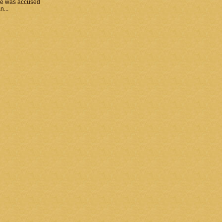
he was accused
n...