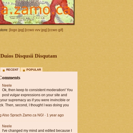
tore:
[logo jpg]
[ccwo vvv jpg]
[ccwo gif]
Duios Disqusii Disqutam
RECENT
POPULAR
 Comments
Neele
Ok, then keep to consistent moderation! You
post vulgar expressions on your site and
 your supremacy as if you were invincible or
ck. Then, second, I thought I was doing you
ng Also Sprach Zamo.ca NG!
·
1 year ago
Neele
I've changed my mind and edited because I