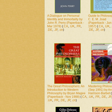
A Dialogue on Personal
Guide to Philoso
Identity and Immortality by
C. E. M. Joad
John R. Perry (Paperback -
(Paperback - Jun
Mar 1978)
(
.CA
,
.UK
,
.FR
,
1957)
(
.CA
,
.UK
,
.DE
,
.JP
,
.cn
)
.DE
,
.JP
,
.cn
)
The Great Philosophers: An
Mastering Philos
Introduction to Western
(Sep 1991) by An
Philosophy by Bryan Magee
Harrison-Barbet
(
(Paperback - Nov 1988)
(
.CA
,
.UK
,
.FR
,
.DE
,
.JP
.UK
,
.FR
,
.DE
,
.JP
,
.cn
)