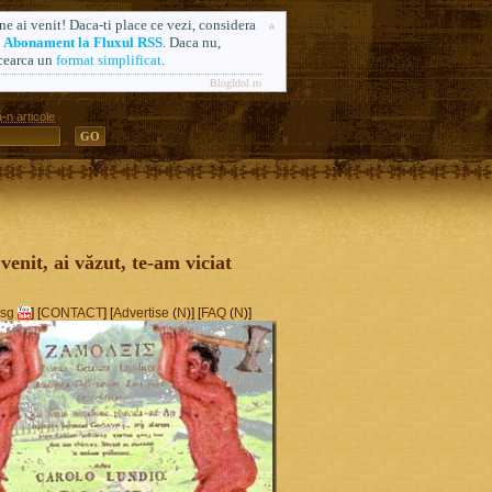
ne ai venit! Daca-ti place ce vezi, considera
n
Abonament la Fluxul RSS
. Daca nu,
cearca un
format simplificat
.
BlogIdol.ro
-n articole
ă. Formerly AlsoSprachZamolxis.com
 venit, ai văzut, te-am viciat
sg
] [
CONTACT
] [
Advertise
(
N
)] [
FAQ
(
N
)]