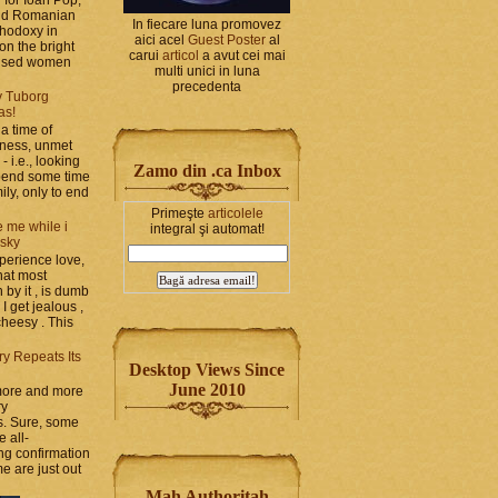
and Romanian
In fiecare luna promovez
thodoxy in
aici acel
Guest Poster
al
on the bright
carui
articol
a avut cei mai
bused women
multi unici in luna
precedenta
y Tuborg
as!
a time of
iness, unmet
- i.e., looking
Zamo din .ca Inbox
spend some time
ily, only to end
Primeşte
articolele
 me while i
integral şi automat!
 sky
perience love,
hat most
by it , is dumb
 I get jealous ,
cheesy . This
ry Repeats Its
Desktop Views Since
June 2010
 more and more
ry
s. Sure, some
e all-
g confirmation
e are just out
Mah Authoritah