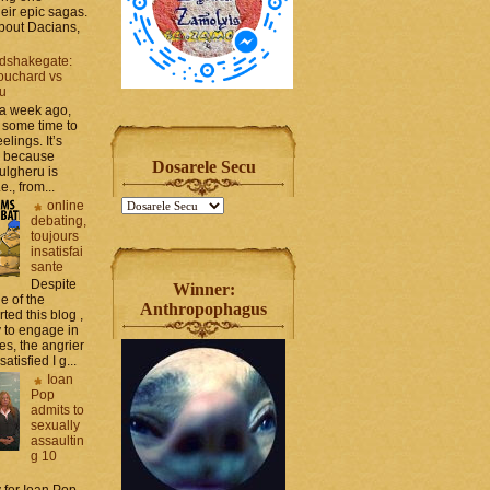
heir epic sagas.
 about Dacians,
dshakegate:
ouchard vs
ru
 a week ago,
 some time to
elings. It’s
, because
Dosarele Secu
ulgheru is
., from...
online
debating,
toujours
insatisfai
sante
Despite
Winner:
e of the
Anthropophagus
rted this blog ,
y to engage in
es, the angrier
tisfied I g...
Ioan
Pop
admits to
sexually
assaultin
g 10
y for Ioan Pop,