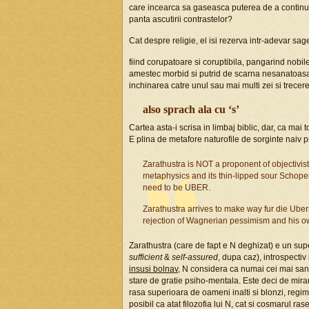
care incearca sa gaseasca puterea de a continua 
panta ascutirii contrastelor?
Cat despre religie, el isi rezerva intr-adevar sag
fiind corupatoare si coruptibila, pangarind nobi
amestec morbid si putrid de scarna nesanatoasa. 
inchinarea catre unul sau mai multi zei si trecere
also sprach ala cu ‘s’
Cartea asta-i scrisa in limbaj biblic, dar, ca mai t
E plina de metafore naturofile de sorginte naiv p
Zarathustra is NOT a proponent of objectivist
metaphysics and its thin-lipped sour Schopenh
need to be UBER.
Zarathustra arrives to make way fur die Uberm
rejection of Wagnerian pessimism and his ow
Zarathustra (care de fapt e N deghizat) e un su
sufficient
&
self-assured
, dupa caz), introspectiv 
insusi bolnav
, N considera ca numai cei mai sanat
stare de gratie psiho-mentala. Este deci de mira
rasa superioara de oameni inalti si blonzi, reg
posibil ca atat filozofia lui N, cat si cosmarul ras