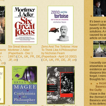
It’s been a 
haven’t talk
poverty in 
solutions. A 
caused by an
article on not
Six Great Ideas by
Zeno And The Tortoise: How
ierre
Mortimer J. Adler
To Think Like A Philosopher
el
(Paperback - Dec 1
by Nicholas Fearn
r -
1997)
(
.CA
,
.UK
,
.FR
,
.DE
,
(Paperback - April 10 2002)
A
,
.JP
,
.cn
)
(
.CA
,
.UK
,
.FR
,
.DE
,
.JP
,
.cn
)
I recently 
,
.cn
)
elsewhere on
existence a
diaspora blo
forget, I mir
thoughts for a
Incon
Basescu 
the Guilty
I have in the
the (former)
Basescu and
to his defen