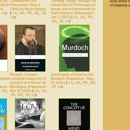
hy by
Confessions Of A
Thinking Things Through: An
less) when 
erback
Philosopher (Nov 8
Introduction to Philosophical
of slapping a
CA
,
1999) by Bryan Magee
Issues and Achievements by
,
.cn
)
(
.CA
,
.UK
,
.FR
,
.DE
,
.JP
,
Clark Glymour (Paperback -
.cn
)
Jan 1 1997)
(
.CA
,
.UK
,
.FR
,
.DE
,
.JP
,
.cn
)
Penguin Classics
Sovereignty of Good by Iris
rtrand
Complete Essays by M
Murdoch (Paperback - May
Screech and Michel de
23 2001)
(
.CA
,
.UK
,
.FR
,
.DE
,
back -
Montaigne (Paperback -
.JP
,
.cn
)
,
.UK
,
Mar 29 2004)
(
.CA
,
.UK
,
.FR
,
.DE
,
.JP
,
.cn
)