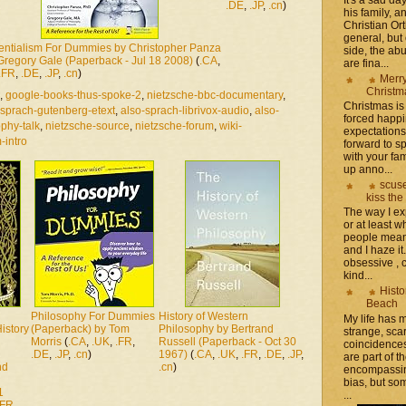
.DE
,
.JP
,
.cn
)
his family, 
Christian Or
general, but 
tentialism For Dummies by Christopher Panza
side, the a
Gregory Gale (Paperback - Jul 18 2008)
(
.CA
,
are fina...
.FR
,
.DE
,
.JP
,
.cn
)
Merr
Christm
,
google-books-thus-spoke-2
,
nietzsche-bbc-documentary
,
Christmas is 
-sprach-gutenberg-etext
,
also-sprach-librivox-audio
,
also-
forced happ
phy-talk
,
nietzsche-source
,
nietzsche-forum
,
wiki-
expectations 
-intro
forward to 
with your fam
up anno...
scuse
kiss the
The way I ex
or at least w
people mean 
and I haze it.
obsessive , 
kind...
Histo
Beach
Philosophy For Dummies
History of Western
My life has
istory
(Paperback) by Tom
Philosophy by Bertrand
strange, sca
Morris
(
.CA
,
.UK
,
.FR
,
Russell (Paperback - Oct 30
coincidence
.DE
,
.JP
,
.cn
)
1967)
(
.CA
,
.UK
,
.FR
,
.DE
,
.JP
,
are part of th
nd
.cn
)
encompassin
bias, but som
1
...
.FR
,