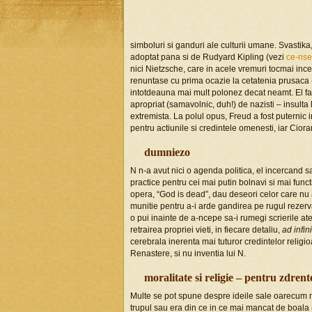
simboluri si ganduri ale culturii umane. Svastika,
adoptat pana si de Rudyard Kipling (vezi
ce-nse
nici Nietzsche, care in acele vremuri tocmai inc
renuntase cu prima ocazie la cetatenia prusaca 
intotdeauna mai mult polonez decat neamt. El face
apropriat (samavolnic, duh!) de nazisti – insulta
extremista. La polul opus, Freud a fost puternic i
pentru actiunile si credintele omenesti, iar Ciora
dumniezo
N n-a avut nici o agenda politica, el incercand sa 
practice pentru cei mai putin bolnavi si mai functio
opera, “God is dead”, dau deseori celor care nu a
munitie pentru a-i arde gandirea pe rugul rezerva
o pui inainte de a-ncepe sa-i rumegi scrierile at
retrairea propriei vieti, in fiecare detaliu,
ad infin
cerebrala inerenta mai tuturor credintelor relig
Renastere, si nu inventia lui N.
moralitate si religie – pentru zdrent
Multe se pot spune despre ideile sale oarecum mai
trupul sau era din ce in ce mai mancat de boala (