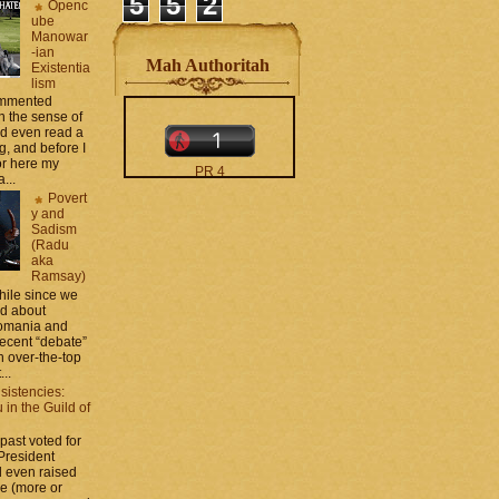
5
5
2
Openc
ube
Manowar
-ian
Mah Authoritah
Existentia
lism
commented
 the sense of
nd even read a
g, and before I
ror here my
PR 4
...
The counters only desktop
Povert
views
y and
Sadism
(Radu
aka
Ramsay)
while since we
ed about
Romania and
recent “debate”
moar stats and badges in
 over-the-top
the
http://CONTACT
...
.zamo .ca
si
sistencies:
http://BLOGROLL . zamo .
in the Guild of
ca
 past voted for
 President
 even raised
ce (more or