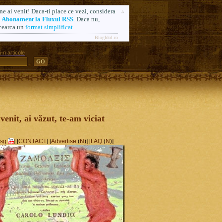
ne ai venit! Daca-ti place ce vezi, considera
n
Abonament la Fluxul RSS
. Daca nu,
cearca un
format simplificat
.
BlogIdol.ro
-n articole
ă. Formerly AlsoSprachZamolxis.com
 venit, ai văzut, te-am viciat
sg
] [
CONTACT
] [
Advertise
(
N
)] [
FAQ
(
N
)]