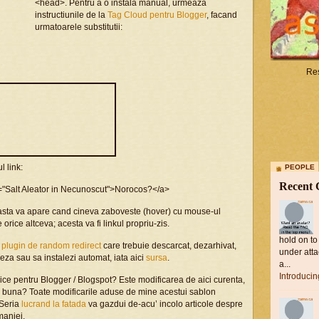
<head>. Pentru a o instala manual, urmeaza
instructiunile de la
Tag Cloud pentru Blogger
, facand
urmatoarele substitutii:
Res
l link:
PEOPLE
Recent
e="Salt Aleator in Necunoscut">Norocos?</a>
e si asta va apare cand cineva zaboveste (hover) cu mouse-ul
orice altceva; acesta va fi linkul propriu-zis.
hold on to
n
plugin de random redirect
care trebuie descarcat, dezarhivat,
under atta
gleza sau sa instalezi automat, iata aici
sursa
.
a...
x='+luck+'&max-
Introduci
ice pentru Blogger / Blogspot? Este modificarea de aici curenta,
y';
i buna? Toate modificarile aduse de mine acestui sablon
 Seria
lucrand la fatada
va gazdui de-acu’ incolo articole despre
ppendChild(script);
maniei.