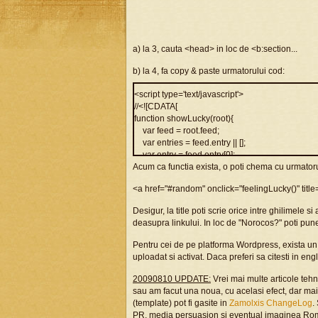
a) la 3, cauta <head> in loc de <b:section...
b) la 4, fa copy & paste urmatorului cod:
<script type='text/javascript'>
//<![CDATA[
function showLucky(root){
var feed = root.feed;
var entries = feed.entry || [];
var entry = feed.entry[0];
Acum ca functia exista, o poti chema cu urmatoru
for (var j = 0; j < entry.link.length; ++j) {
if (entry.link[j].rel == "alternate") {
<a href="#random" onclick="feelingLucky()" titl
window.location = entry.link[j].href;
}
Desigur, la title poti scrie orice intre ghilimel
}
deasupra linkului. In loc de "Norocos?" poti pune 
}
Pentru cei de pe platforma Wordpress, exista u
function fetchLuck(luck){
uploadat si activat. Daca preferi sa citesti in en
script = document.createElement('script');
script.src = '/feeds/posts/summary?start-inde
20090810 UPDATE:
Vrei mai multe articole tehn
results=1&alt=json-in-script&callback=showLuck
sau am facut una noua, cu acelasi efect, dar ma
script.type = 'text/javascript';
(template) pot fi gasite in
Zamolxis ChangeLog
.
document.getElementsByTagName('head')[0].a
PR, media persuasion si eventual imaginea Ro