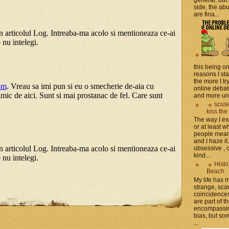
side, the a
are fina...
this being on
reasons I sta
the more I tr
online debat
and more unsa
scuse
kiss the
The way I ex
or at least w
people mean 
and I haze it.
obsessive , 
kind...
Histo
Beach
My life has
strange, sca
coincidence
are part of th
encompassin
bias, but som
...