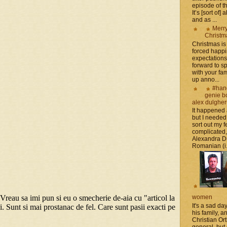
episode of t
It’s [sort of]
and as ...
Merr
Christm
Christmas is 
forced happ
expectations 
forward to 
with your fam
up anno...
#han
genie b
alex dulghe
It happened
but I needed
sort out my fe
complicated
Alexandra D
Romanian (i.e
women
It's a sad da
his family, 
Christian Or
general, but 