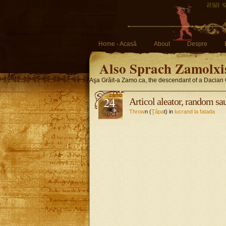
Home - Acasă
About
Despre
Also Sprach Zamolxi
Aşa Grăit-a Zamo.ca, the descendant of a Dacian 
24
Articol aleator, random sau
Throw
n (
Ţâpa
t) in
lucrand la fatada
oct