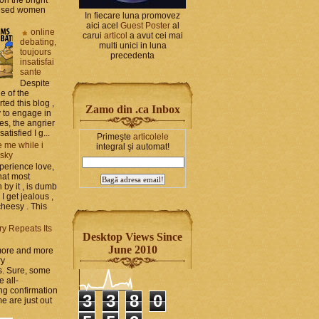
bused women
In fiecare luna promovez
aici acel
Guest Poster
al
online
carui
articol
a avut cei mai
debating,
multi unici in luna
toujours
precedenta
insatisfai
sante
Despite
e of the
rted this blog ,
Zamo din .ca Inbox
y to engage in
es, the angrier
tisfied I g...
Primeşte
articolele
 me while i
integral şi automat!
 sky
perience love,
hat most
by it , is dumb
 I get jealous ,
cheesy . This
ry Repeats Its
Desktop Views Since
June 2010
 more and more
ry
s. Sure, some
e all-
g confirmation
3
3
8
0
e are just out