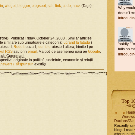
in
,
widget
,
blogger
,
blogspot
,
salt
,
link
,
code
,
hack
(Tags)
Why would 
doesn't ma
lts.$t,10);
Introduci
otal);
etire)!
Publicat Friday, October 24, 2008 . Similar articles
ole similare sub următoarele categorii):
lucrand la fatada
(
'boldly, "I
uieste-l,
ReddIt
-eaza-l,
stumble
-uieste-l altora, trimite-l pe
falls on the
uxul RSS
sau prin
email
. Ma poti de asemenea gasi pe
Google
.
Introduci
sub Comentarii
.
s=0&alt=json-in-
spective originale in politică, societate, economie şi relaţii
Answers (Răspunsuri
există)!
ppendChild(script);
Top 10 
Hajd
Werewo
Dacians/Gau
Recently, on
blogs I read 
after publis