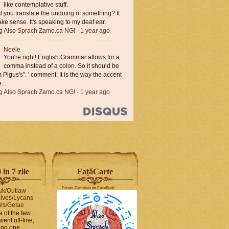
like contemplative stuff.
you translate the undoing of something? It
ke sense. It's speaking to my deaf ear.
ng Also Sprach Zamo.ca NG!
·
1 year ago
Neele
You're right! English Grammar allows for a
comma instead of a colon. So it should be
'm Pigus's". ' comment: It is the way the accent
...
ng Also Sprach Zamo.ca NG!
·
1 year ago
in 7 zile
FaṭăCarte
Forum Zamolxis
on
FaceBook
uk/Outlaw
lves/Lycans
ls/Getae
e of the few
went off-line,
hing one