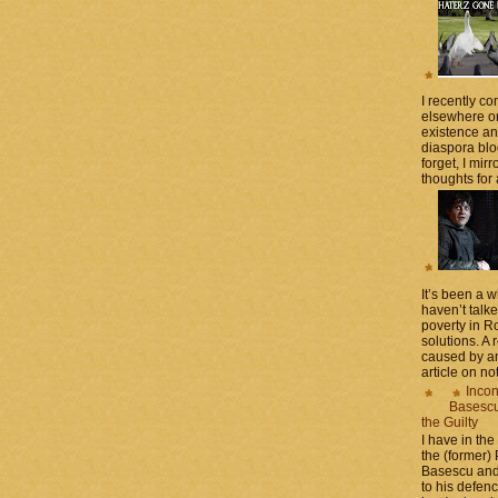
I recently 
elsewhere on
existence a
diaspora blo
forget, I mir
thoughts for a
It’s been a 
haven’t talk
poverty in 
solutions. A 
caused by an
article on not
Incon
Basescu 
the Guilty
I have in the
the (former)
Basescu and
to his defen