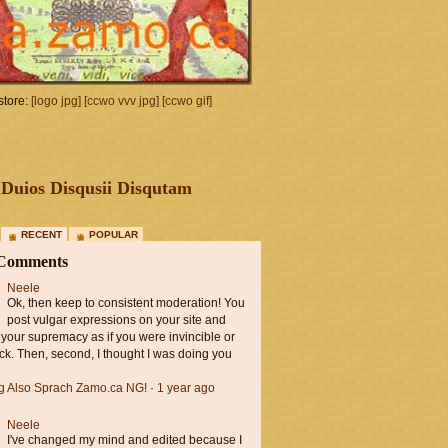
tore:
[logo jpg]
[ccwo vvv jpg]
[ccwo gif]
Duios Disqusii Disqutam
RECENT
POPULAR
 Comments
Neele
Ok, then keep to consistent moderation! You
post vulgar expressions on your site and
 your supremacy as if you were invincible or
ck. Then, second, I thought I was doing you
ng Also Sprach Zamo.ca NG!
·
1 year ago
Neele
I've changed my mind and edited because I