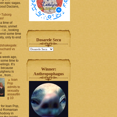
heir epic sagas.
 about Dacians,
y Tuborg
as!
a time of
iness, unmet
- i.e., looking
spend some time
ily, only to end
Dosarele Secu
dshakegate:
ouchard vs
ru
 a week ago,
 some time to
elings. It’s
, because
Winner:
ulgheru is
Anthropophagus
., from...
Ioan
Pop
admits to
sexually
assaultin
g 10
y for Ioan Pop,
and Romanian
thodoxy in
on the bright