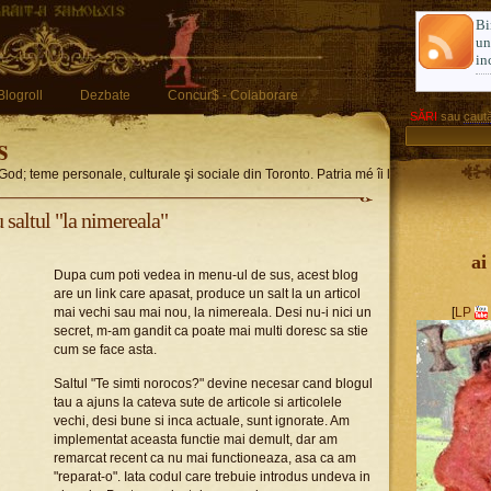
Bi
u
in
Blogroll
Dezbate
Concur$ - Colaborare
SĂRI
sau
caută
s
God; teme personale, culturale şi sociale din Toronto. Patria mé îi limba romglez
 saltul "la nimereala"
ai
Dupa cum poti vedea in menu-ul de sus, acest blog
are un link care apasat, produce un salt la un articol
mai vechi sau mai nou, la nimereala. Desi nu-i nici un
[
LP
secret, m-am gandit ca poate mai multi doresc sa stie
cum se face asta.
Saltul "Te simti norocos?" devine necesar cand blogul
tau a ajuns la cateva sute de articole si articolele
vechi, desi bune si inca actuale, sunt ignorate. Am
implementat aceasta functie mai demult, dar am
remarcat recent ca nu mai functioneaza, asa ca am
"reparat-o". Iata codul care trebuie introdus undeva in