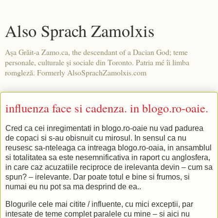
Also Sprach Zamolxis
Aşa Grăit-a Zamo.ca, the descendant of a Dacian God; teme
personale, culturale şi sociale din Toronto. Patria mé îi limba
romgleză. Formerly AlsoSprachZamolxis.com
influenza face si cadenza. in blogo.ro-oaie.
Cred ca cei inregimentati in blogo.ro-oaie nu vad padurea
de copaci si s-au obisnuit cu mirosul. In sensul ca nu
reusesc sa-nteleaga ca intreaga blogo.ro-oaia, in ansamblul
si totalitatea sa este nesemnificativa in raport cu anglosfera,
in care caz acuzatiile reciproce de irelevanta devin – cum sa
spun? – irelevante. Dar poate totul e bine si frumos, si
numai eu nu pot sa ma desprind de ea..
Blogurile cele mai citite / influente, cu mici exceptii, par
intesate de teme complet paralele cu mine – si aici nu