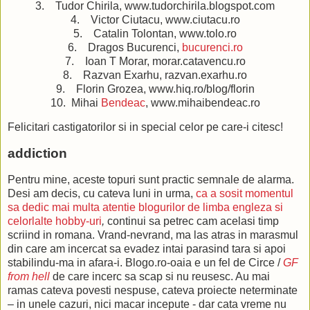
3. Tudor Chirila, www.tudorchirila.blogspot.com
4. Victor Ciutacu, www.ciutacu.ro
5. Catalin Tolontan, www.tolo.ro
6. Dragos Bucurenci,
bucurenci.ro
7. Ioan T Morar, morar.catavencu.ro
8. Razvan Exarhu, razvan.exarhu.ro
9. Florin Grozea, www.hiq.ro/blog/florin
10. Mihai
Bendeac
, www.mihaibendeac.ro
Felicitari castigatorilor si in special celor pe care-i citesc!
addiction
Pentru mine, aceste topuri sunt practic semnale de alarma.
Desi am decis, cu cateva luni in urma,
ca a sosit momentul
sa dedic mai multa atentie blogurilor de limba engleza si
celorlalte hobby-uri
,
continui sa petrec cam acelasi timp
scriind in romana. Vrand-nevrand, ma las atras in marasmul
din care am incercat sa evadez intai parasind tara si apoi
stabilindu-ma in afara-i. Blogo.ro-oaia e un fel de Circe /
GF
from hell
de care incerc sa scap si nu reusesc. Au mai
ramas cateva povesti nespuse, cateva proiecte neterminate
– in unele cazuri, nici macar incepute - dar cata vreme nu