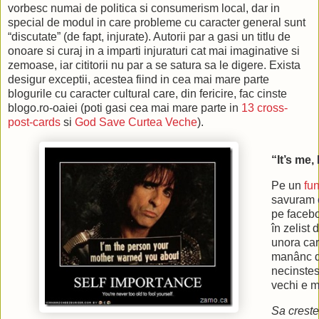
vorbesc numai de politica si consumerism local, dar in
special de modul in care probleme cu caracter general sunt
“discutate” (de fapt, injurate). Autorii par a gasi un titlu de
onoare si curaj in a imparti injuraturi cat mai imaginative si
zemoase, iar cititorii nu par a se satura sa le digere. Exista
desigur exceptii, acestea fiind in cea mai mare parte
blogurile cu caracter cultural care, din fericire, fac cinste
blogo.ro-oaiei (poti gasi cea mai mare parte in
13 cross-
post-cards
si
God Save Curtea Veche
).
“It’s me,
Pe un
fu
savuram 
pe facebo
în zelist 
unora car
manânc di
necinstes
vechi e m
Sa crestem