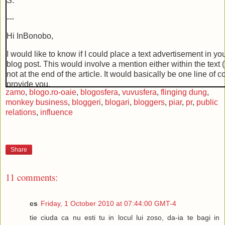
S.
---
Hi InBonobo,
I would like to know if I could place a text advertisement in y
blog post. This would involve a mention either within the text (i
not at the end of the article. It would basically be one line of c
provide you.
zamo
,
blogo.ro-oaie
,
blogosfera
,
vuvusfera
,
flinging dung
,
monkey business
,
bloggeri
,
blogari
,
bloggers
,
piar
,
pr
,
public
I typically compensate the webmaster $30 in return for allowi
relations
,
influence
the post.
Does this work for you?
S.
Share
---
11 comments:
I have never done paid articles on this blog before. You want th
have a link "this article sponsored by X", regardless of the su
cs
Friday, 1 October 2010 at 07:44:00 GMT-4
I am a bit confused, I thought you wanted to place an ad in a s
tie ciuda ca nu esti tu in locul lui zoso, da-ia te bagi in
Cheers,