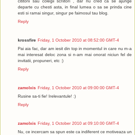
---
cititorii sau colegii scriitori , dar nu cred ca se ajunge
departe cu chesti asta, in final lumea o sa se prinda cine
Hey InBonobo,
esti si ramai singur, singur pe faimosul tau blog.
Reply
Starting the ad today would be great for me. I understand you
conditions for canceling at anytime if need be. The location 
just let me know when it is up so I can review it. The only thin
wondering about is the image of the ad. I did not plan to have
krossfire
Friday, 1 October 2010 at 08:52:00 GMT-4
thinking my ad would strictly be a simplified line of HTML cod
Pai aia fac, dar am iesit din top in momentul in care nu m-a
surely be the best option for performance issues and would d
mai interesat deloc zona si n-am mai onorat niciun fel de
clutter for your readers.
invitatii, propuneri, etc :)
The ad is as follows:
Reply
Find your <..> at …
zamolxis
Friday, 1 October 2010 at 09:00:00 GMT-4
Only thing that is in link format is "…", the rest is regular text.
Rusine sa-ti fie! Irelevantule! :)
Let me know when it is up and I will send the payment of $xxx
Reply
Thanks,
S.
zamolxis
Friday, 1 October 2010 at 09:10:00 GMT-4
---
Nu, ce incercam sa spun este ca indiferent ce motiveaza un