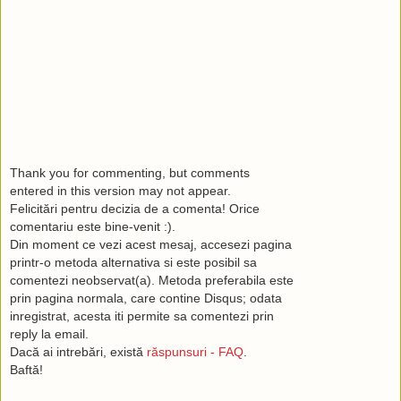
With regards to paid links, it depends which sites contact yo
put them on your site. To help you out, stay away from anythin
gambling. Sounds obvious but these types of sites are extrem
and have no remorse. With regards to the third link, inserting it
byline of an article will not hurt your PR because it is thought
to the reader. Having the header Sponsors above the links will
way to mask it.
If you are interested in third link, I will send a payment for all t
Thank you for commenting, but comments
Thanks,
entered in this version may not appear.
Felicitări pentru decizia de a comenta! Orice
S.
comentariu este bine-venit :).
---
Din moment ce vezi acest mesaj, accesezi pagina
printr-o metoda alternativa si este posibil sa
I certainly appreciate your offer and I am thankful for it. Howev
comentezi neobservat(a). Metoda preferabila este
qualms about publishing "hidden" links. If I do publish links wi
prin pagina normala, care contine Disqus; odata
would have to be marked as "sponsored" somehow. I would ha
inregistrat, acesta iti permite sa comentezi prin
what are acceptable practices and also regular prices, and d
reply la email.
time now.
Dacă ai intrebări, există
răspunsuri - FAQ
.
In summary, it is not that I am refusing your offer, but I would l
Baftă!
time first to flesh out the terms.