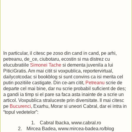
In particular, il citesc pe zoso din cand in cand, pe arhi,
petreanu, de_ce, ciubotaru, ecostin si ma distrez cu
elucubratiile
Simonei Tache
si dementa juvenila a lui
PiticiGratis. Am mai citit si voxpublica, reportervirtual,
dailycotcodac si bookblog si sunt convins ca isi merita cel
putin pozitiile castigate. Din ce-am citit,
Petreanu
scrie de
departe cel mai bine, dar nu scrie probabil suficient de des;
a gandi ia timp si el pare sa faca asta inainte de a scrie un
articol. Voxpublica straluceste prin diversitate. Il mai citesc
pe
Bucurenci
, Exarhu, Morar si uneori Cabral, dar ei intra in
“topul vedetelor”:
1. Cabral Ibacka, www.cabral.ro
2. Mircea Badea, www.mircea-badea.ro/blog