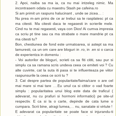
2. Apoi, naiba sa ma ia, ca nu mai intzeleg nimic. Ma
incontrasem odata cu maestru Stash pe cafeina.ro
I look forward to hearing back from you.
Si am primit un raspuns halucinant , unde se zicea… :
S.
Nu prea m-am prins de ce ar trebui sa te rasplatesc pt ca
--- (J 19)
ma citesti. Ma citesti daca te regasesti in scrierile mele.
Cind nu te mai regasesti, vaya con Dios! Ai cumva impresia
That sounds fair for the very first paid ad in this blog. I would l
ca scriu pt tine sau ca ma strabate o mare mandrie pt ca
an ad that would replace Spottt - in the right hand column, im
ma citesti tu?
underneath "Article Archive" as a static image. We could start 
Bon, chestiunea de fond este urmatoarea, si astept sa ma
away and end <date>. There would be no right or obligation on
lamuresti, ca un om care are bloguri in .ro, in .en si o carca
continue. Also, if for some reason I have to stop serving your a
de experientza in domeniu :
you the prorated daily amount.
- Voi autorilor de bloguri, scrieti ca sa fiti cititi, sau pur si
simplu ca sa ramana scris undeva ceea ce emiteti voi ? Cu
I presume you would like to host the image yourself, for metri
alte cuvinte, cat la suta iti pasa si te influenteaza pe viitor
that should be great, as long as it would not slow down the p
raspunsurile la ceea ce scrii tu ?
significantly. If necessary, I could also host it myself.
3. Cat despre partea de popularitate/faima/care o are cel
mai mare si mai tare ….Eu unul ca si cititor o vad foarte
If that is agreeable with you, please send the code and paymen
simplu : popularitatea unui blog este data de traficul (
adevarat, nu cu prafuri si hormoni informatici) pe site-ul
Is .. a division of ..?
respectiv. E ca si la o carte, depinde de cata lume o
Cheers,
cumpara. Scrii bine, atragi lumea,… nu, sanatate si virtute !
InBonobo
E adevarat ca popularitate se poate face si injurandu-ti