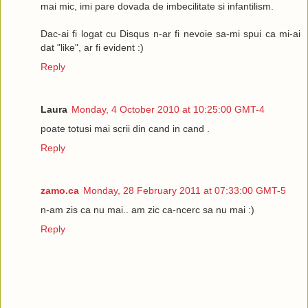
mai mic, imi pare dovada de imbecilitate si infantilism.
lowest. I'm a bit busy these days, don't have time to properly l
advertisers and don't have time to write articles either. I am 
Dac-ai fi logat cu Disqus n-ar fi nevoie sa-mi spui ca mi-ai
that having paid links could cause my PR to drop:
dat "like", ar fi evident :)
http://www.searchenginejournal.com/matt-cutts-confirms-paid-
Reply
pagerank-update/5906/
I would like to raise the price to $xxx/month and I will give yo
Laura
Monday, 4 October 2010 at 10:25:00 GMT-4
on the total, if you buy at least x months. I have already added t
these terms are not satisfactory, please let me know and I will
poate totusi mai scrii din cand in cand .
Reply
Cheers,
inbonobo
---
zamo.ca
Monday, 28 February 2011 at 07:33:00 GMT-5
Hey,
n-am zis ca nu mai.. am zic ca-ncerc sa nu mai :)
The link looks great and the pricing, although it went up, shou
Reply
also offering you a third link if you are willing to take it.
The third link goes as follows:
<…>