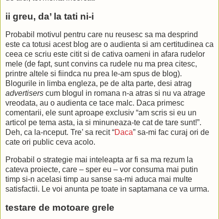
ii greu, da’ la tati ni-i
Probabil motivul pentru care nu reusesc sa ma desprind
este ca totusi acest blog are o audienta si am certitudinea ca
ceea ce scriu este citit si de cativa oameni in afara rudelor
mele (de fapt, sunt convins ca rudele nu ma prea citesc,
printre altele si fiindca nu prea le-am spus de blog).
Blogurile in limba engleza, pe de alta parte, desi atrag
advertisers
cum blogul in romana n-a atras si nu va atrage
vreodata, au o audienta ce tace malc. Daca primesc
comentarii, ele sunt aproape exclusiv “am scris si eu un
articol pe tema asta, ia si minuneaza-te cat de tare sunt!”.
Deh, ca la-nceput. Tre’ sa recit “
Daca
” sa-mi fac curaj ori de
cate ori public ceva acolo.
Probabil o strategie mai inteleapta ar fi sa ma rezum la
cateva proiecte, care – sper eu – vor consuma mai putin
timp si-n acelasi timp au sanse sa-mi aduca mai multe
satisfactii. Le voi anunta pe toate in saptamana ce va urma.
testare de motoare grele