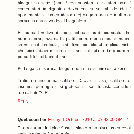
blogger sa scrie, (bani / recunoastere / vizitatori unici /
Done. :)
comentatori inteligenti / dezbateri cu schimb de idei /
apartenenta la lumea ideilor etc) blogo.ro-oaia e mult mai
I will try to look at the market and possibly formalize advertisin
saraca in asa ceva decat blogosfera.
blog. When that's done, I will probably add a short blurb in sm
underneath with a link to the page about advertising. This sho
Eu nu sunt motivat de bani, cel putin nu deocamdata, dar
your ad in any way, but if you wish, I will let you know when t
nu ma deranjeaza sa fiu platit pentru munca mea si macar
you can review it.
sa-mi scot parleala, dat fiind ca blogul implica niste
I might also announce the advertising rules in an article and
cheltuieli - daca nu direct in bani, cel putin in timp care ar
sponsor. Would you like me to paste your code in the article at
putea fi folosit facand bani.
would charge you only $xx <=> volume discount :D
If not, I would just draw attention to your link in the sidebar.
Pe langa ca-i saraca, blogo.ro-oaia mai si miroase a zoso.
I will also mention this in a personal blog in a foreign language –
Trafic nu inseamna calitate. Dac-ar fi asa, calitate ar
to ** , but if you wish, I could also add your *** link.
insemna pornografie si gretosenii - sau tu asta consideri
"de calitate"? :P
I trust that this is the beginning of a beauuuutiful friendship :)
Reply
---
Looks great! For now I am going to stick to the sidebar. My bud
flexible at this point but it could be a great avenue in the future.
Quebecoisfier
Friday, 1 October 2010 at 09:42:00 GMT-4
would like to stay in touch for future advertising opportunities.
TI-am dat un "imi place" caci , sincer mi-a placut ceea ce ai
several clients that may be a good fit with you website.
scris in primele 2 paragrafe.