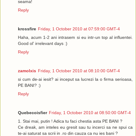
seama!
inbonobo
Reply
---
In the end, both would work for me. It really comes down to wh
your website. The company I am working for is called .. which 
krossfire
Friday, 1 October 2010 at 07:59:00 GMT-4
Montreal and sells phone and Internet services. Ideally, if I w
Haha, acum 1-2 ani intrasem si eu intr-un top al influentei.
post, it would have to be on the subject of VoIP and so on.
Good ol' irrelevant days :)
If it will be included in the article, a short line with some text g
Reply
would be just as effective for us and might be more subtle for 
Let me know what you think.
zamolxis
Friday, 1 October 2010 at 08:10:00 GMT-4
S.
si cum de-ai iesit? ai inceput sa lucrezi la o firma serioasa,
---
PE BANI? :)
Reply
At this point, I would prefer to offer an ad in the sidebar, but I
going rates. I'll try to look into it soon.
Have a great week-end!
Quebecoisfier
Friday, 1 October 2010 at 08:50:00 GMT-4
---
1. Stai mai, putin ! Adica tu faci chestia asta PE BANI ?
Ce dreak, am inteles eu gresit sau tu incerci sa ne spui ca
Then sidebar it is. Let me know when you feel ready to discuss
te-ai saturat sa scrii in .ro din cauza ca nu ies bani ?
usually pay $75 for three months, which I pay via PayPal.