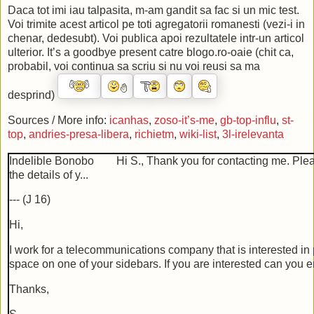
Daca tot imi iau talpasita, m-am gandit sa fac si un mic test.
Voi trimite acest articol pe toti agregatorii romanesti (vezi-i in
chenar, dedesubt). Voi publica apoi rezultatele intr-un articol
ulterior. It’s a goodbye present catre blogo.ro-oaie (chit ca,
probabil, voi continua sa scriu si nu voi reusi sa ma
desprind)
Sources / More info:
icanhas
,
zoso-it’s-me
,
gb-top-influ
,
st-
top
,
andries-presa-libera
,
richietm
,
wiki-list
,
3l-irelevanta
Indelible Bonobo Hi S., Thank you for contacting me. Ple
the details of y...
--- (J 16)
Hi,
I work for a telecommunications company that is interested in
space on one of your sidebars. If you are interested can you 
Thanks,