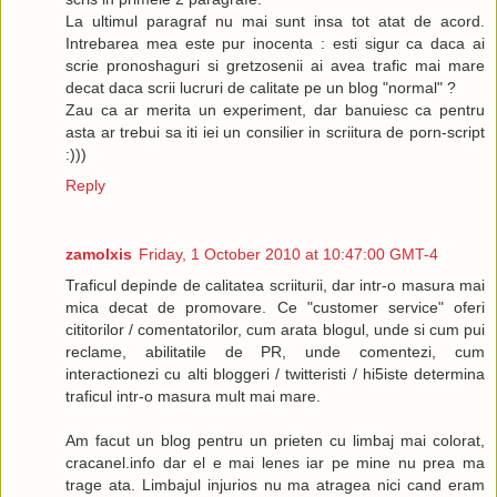
La ultimul paragraf nu mai sunt insa tot atat de acord.
The money has been sent so let me know if there are any pro
Intrebarea mea este pur inocenta : esti sigur ca daca ai
S
scrie pronoshaguri si gretzosenii ai avea trafic mai mare
---
decat daca scrii lucruri de calitate pe un blog "normal" ?
Zau ca ar merita un experiment, dar banuiesc ca pentru
Hey InBonobo,
asta ar trebui sa iti iei un consilier in scriitura de porn-script
:)))
I have another client that is interested in advertising in a simil
Reply
The client is ...
The linking information is as follows:
zamolxis
Friday, 1 October 2010 at 10:47:00 GMT-4
<..>
Traficul depinde de calitatea scriiturii, dar intr-o masura mai
Would you be able to give me a deal on this one, say $xxx fo
mica decat de promovare. Ce "customer service" oferi
cititorilor / comentatorilor, cum arata blogul, unde si cum pui
Thanks,
reclame, abilitatile de PR, unde comentezi, cum
interactionezi cu alti bloggeri / twitteristi / hi5iste determina
S.
traficul intr-o masura mult mai mare.
--- J28
Am facut un blog pentru un prieten cu limbaj mai colorat,
Hi S.,
cracanel.info dar el e mai lenes iar pe mine nu prea ma
trage ata. Limbajul injurios nu ma atragea nici cand eram
I have looked around at prices, and it seems that $xxx/month/