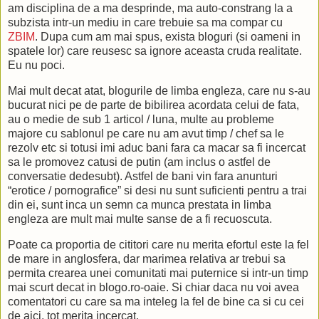
am disciplina de a ma desprinde, ma auto-constrang la a
subzista intr-un mediu in care trebuie sa ma compar cu
ZBIM
. Dupa cum am mai spus, exista bloguri (si oameni in
spatele lor) care reusesc sa ignore aceasta cruda realitate.
Eu nu poci.
Mai mult decat atat, blogurile de limba engleza, care nu s-au
bucurat nici pe de parte de bibilirea acordata celui de fata,
au o medie de sub 1 articol / luna, multe au probleme
majore cu sablonul pe care nu am avut timp / chef sa le
rezolv etc si totusi imi aduc bani fara ca macar sa fi incercat
sa le promovez catusi de putin (am inclus o astfel de
conversatie dedesubt). Astfel de bani vin fara anunturi
“erotice / pornografice” si desi nu sunt suficienti pentru a trai
din ei, sunt inca un semn ca munca prestata in limba
engleza are mult mai multe sanse de a fi recuoscuta.
Poate ca proportia de cititori care nu merita efortul este la fel
de mare in anglosfera, dar marimea relativa ar trebui sa
permita crearea unei comunitati mai puternice si intr-un timp
mai scurt decat in blogo.ro-oaie. Si chiar daca nu voi avea
comentatori cu care sa ma inteleg la fel de bine ca si cu cei
de aici, tot merita incercat.