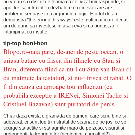
nu vreau s-o discut de teama ca cel vizat imi raspunde, si-
apoi tre’ sa intru intr-o dezbatere cu cineva care are
probleme serioase in a argumenta logic. Efortul de a-i
demonstra “the error of his ways” este mult mai mare decat
am de gand sa investesc in asa ceva si ca bonus, ar fi
intampinat cu insulte.
tip-top boni-bon
Blogo.ro-oaia pare, de-aici de peste ocean, o
uriasa bataie cu frisca din filmele cu Stan si
Bran, diferenta fiind ca nu-i cu Stan sau Bran ci
cu maimute la tastaturi, si nu-i frisca ci rahat. O
fi din cauza ca aproape toti influenzii (cu
probabila exceptie a IRENei, Simonei Tache si
Cristinei Bazavan) sunt purtatori de penis.
Chiar daca exista o gramada de oameni care scriu bine si
adevarat, ei sunt topiti in stratul de scarna de pe jos, ce se
scurge stalactite si stalagmite maro de pe zoso, visurat si
pretendentii la tronurile lor (ecologice, cum altfel?).