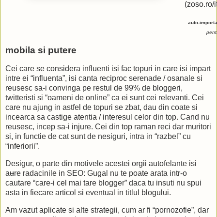
(zoso.ro/
auto-import
pent
mobila si putere
Cei care se considera influenti isi fac topuri in care isi impart
intre ei “influenta”, isi canta reciproc serenade / osanale si
reusesc sa-i convinga pe restul de 99% de bloggeri,
twitteristi si “oameni de online” ca ei sunt cei relevanti. Cei
care nu ajung in astfel de topuri se zbat, dau din coate si
incearca sa castige atentia / interesul celor din top. Cand nu
reusesc, incep sa-i injure. Cei din top raman reci dar muritori
si, in functie de cat sunt de nesiguri, intra in “razbel” cu
“inferiorii”.
Desigur, o parte din motivele acestei orgii autofelante isi
a
u
re radacinile in SEO: Gugal nu te poate arata intr-o
cautare “care-i cel mai tare blogger” daca tu insuti nu spui
asta in fiecare articol si eventual in titlul blogului.
Am vazut aplicate si alte strategii, cum ar fi “pornozofie”, dar