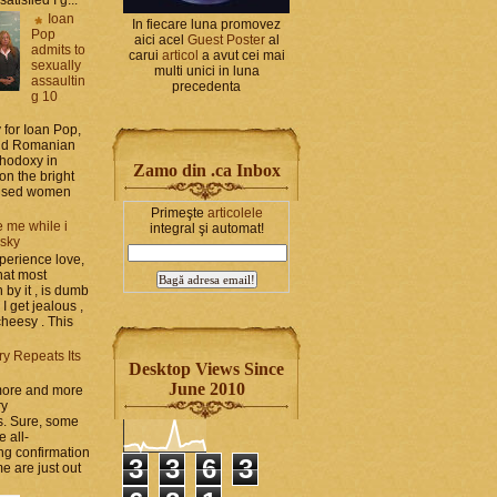
Ioan
In fiecare luna promovez
Pop
aici acel
Guest Poster
al
admits to
carui
articol
a avut cei mai
sexually
multi unici in luna
assaultin
precedenta
g 10
y for Ioan Pop,
and Romanian
thodoxy in
Zamo din .ca Inbox
on the bright
bused women
Primeşte
articolele
 me while i
integral şi automat!
 sky
perience love,
hat most
by it , is dumb
 I get jealous ,
cheesy . This
ry Repeats Its
Desktop Views Since
June 2010
 more and more
ry
s. Sure, some
e all-
g confirmation
3
3
6
3
e are just out