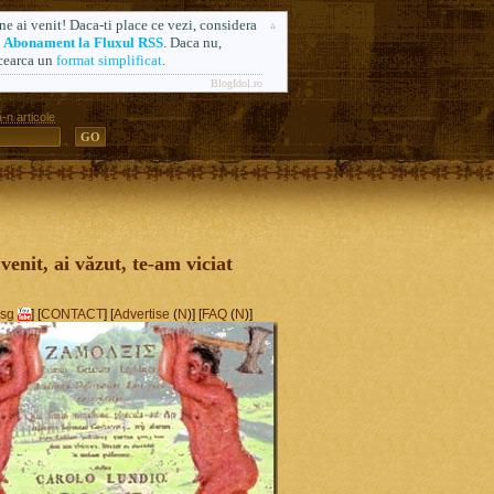
ne ai venit! Daca-ti place ce vezi, considera
n
Abonament la Fluxul RSS
. Daca nu,
cearca un
format simplificat
.
BlogIdol.ro
-n articole
ă. Formerly AlsoSprachZamolxis.com
 venit, ai văzut, te-am viciat
sg
] [
CONTACT
] [
Advertise
(
N
)] [
FAQ
(
N
)]