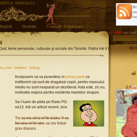
Bi
u
in
Blogroll
Dezbate
Concur$ - Colaborare
SĂRI
sau
caută
s
God; teme personale, culturale şi sociale din Toronto. Patria mé îi limba romglez
d-i
,
vise - implinire - belsug
ai
Incepusem sa va povestesc in
prima parte
ca
indiferent cat sunt de dragalasi copiii, pentru masculul
mediu nu sunt neaparat un deziderat. Asta este, zic eu,
[
LP
motivatia majora pentru existenta mamelor singure.
Sa-l luam de pilda pe Radu PG-
ne13. Intr-un articol recent, zice:
Tre
sa ma uit la ni?te teatru ?i sa
îmi vina ni?te idei.
sa ma îmbat
grav diseara.