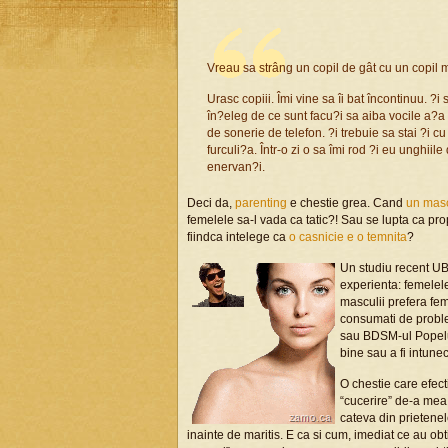
Vreau sa strâng un copil de gât cu un copil 
Urasc copiii. Îmi vine sa îi bat încontinuu. ?
în?eleg de ce sunt facu?i sa aiba vocile a?a 
de sonerie de telefon. ?i trebuie sa stai ?i cu 
furculi?a. Într-o zi o sa îmi rod ?i eu unghiil
enervan?i.
Deci da,
parenting
e chestie grea. Cand
un masc
femelele sa-l vada ca tatic?! Sau se lupta ca prop
fiindca intelege ca
o casnicie e o temnita
?
Un studiu recent UB
experienta: femelele
masculii prefera fem
consumati de proble
sau BDSM-ul Popelulu
bine sau a fi intunec
O chestie care efec
“cucerire” de-a mea 
cateva din prietenel
inainte de maritis. E ca si cum, imediat ce au obt