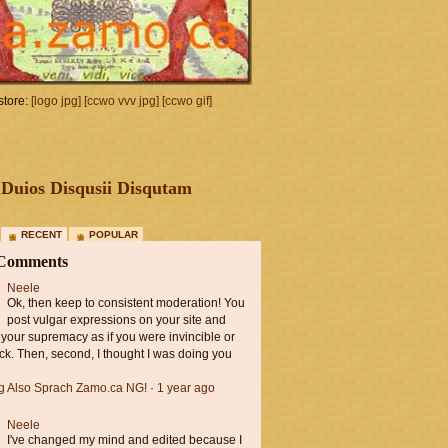
tore:
[logo jpg]
[ccwo vvv jpg]
[ccwo gif]
Duios Disqusii Disqutam
RECENT
POPULAR
 Comments
Neele
Ok, then keep to consistent moderation! You
post vulgar expressions on your site and
 your supremacy as if you were invincible or
ck. Then, second, I thought I was doing you
ng Also Sprach Zamo.ca NG!
·
1 year ago
Neele
I've changed my mind and edited because I