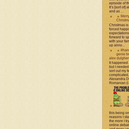
episode of t
It’s [sort of]
and as ...
Merr
Christm
Christmas is 
forced happ
expectations 
forward to 
with your fam
up anno...
#han
genie b
alex dulghe
It happened
but I needed
sort out my fe
complicated
Alexandra D
Romanian (i.e
this being on
reasons I sta
the more I tr
online debat
and more unsa