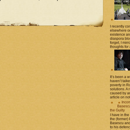
I recently 
elsewhere on
existence a
diaspora blo
forget, I mir
thoughts for a
It’s been a 
haven’t talk
poverty in 
solutions. A 
caused by an
article on not
Incon
Basescu 
the Guilty
I have in the
the (former)
Basescu and
to his defen