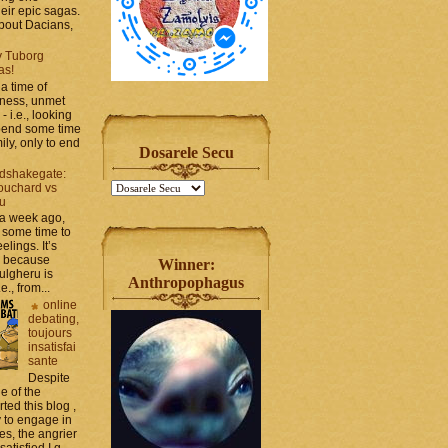
heir epic sagas.
 about Dacians,
y Tuborg
as!
a time of
iness, unmet
- i.e., looking
spend some time
ily, only to end
Dosarele Secu
dshakegate:
ouchard vs
ru
 a week ago,
 some time to
elings. It’s
, because
Winner:
ulgheru is
Anthropophagus
., from...
online
debating,
toujours
insatisfai
sante
Despite
e of the
rted this blog ,
y to engage in
es, the angrier
tisfied I g...