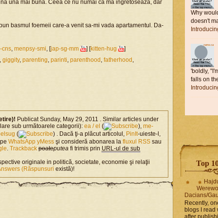
tina una mai buna. Ceea ce nu numai ca ma ingretoseaza, dar
Why would 
doesn't ma
 spun basmul foemeii care-a venit sa-mi vada apartamentul. Da-
Introduci
d-cns
,
menpsy-smi
, [
jap-sg-mm
] [
kitten-hug
]
,
giggity
,
parenting
,
parinti
,
parenthood
,
fatherhood
,
'boldly, "I
falls on the
Introduci
etire)!
Publicat Sunday, May 29, 2011 . Similar articles under
milare sub următoarele categorii):
ea / el
(
),
me-
 belsug
(
) . Dacă ţi-a plăcut articolul,
PinIt
-uieste-l,
l pe
WhatsApp
yMess
şi consideră abonarea la
fluxul RSS
sau
gle
.
Trackback
poate
putea
fi trimis prin
URL-ul de sub
spective originale in politică, societate, economie şi relaţii
Top 10 
Answers (Răspunsuri
există)!
Hajd
Werewo
Dacians/Gau
Recently, on
blogs I read 
after publis