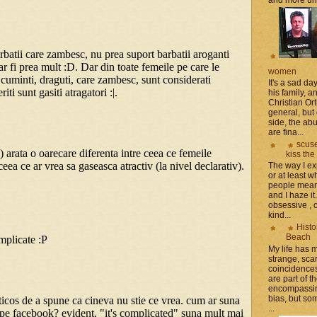
women
It's a sad da
his family, 
Christian Or
general, but 
side, the a
are fina...
scuse
kiss the
The way I ex
or at least w
people mean 
and I haze it.
obsessive , 
kind...
Histo
Beach
My life has
strange, sca
coincidence
are part of th
encompassin
bias, but som
...