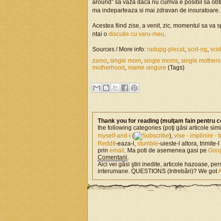
around” sa vaza daca nu cumva e posibil sa ob
ma indeparteaza si mai zdravan de insuratoare.
Acestea fiind zise, a venit, zic, momentul sa va
ntai o
discutie cu varu-meu
.
Sources / More info:
radupg-plecat
,
scid-ng
,
sci
zamo
,
single mom
,
single moms
,
single mothers
motherhood
,
mame singure
(Tags)
Thank you for reading (mulţam fain pentru c
the following categories (poţi găsi articole si
myself-and-i
(
),
vise - implinire -
ReddIt
-eaza-l,
stumble
-uieste-l altora, trimite-
prin
email
. Ma poti de asemenea gasi pe
Goo
Comentarii
.
Aici vei găsi ştiri inedite, articole hazoase, per
interumane. QUESTIONS (Intrebări)? We got