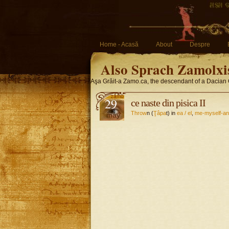
Home - Acasă
About
Despre
Also Sprach Zamolxi
Aşa Grăit-a Zamo.ca, the descendant of a Dacian 
29
ce naste din pisica II
Throw
n (
Ţâpa
t) in
ea / el
,
me-myself-an
may