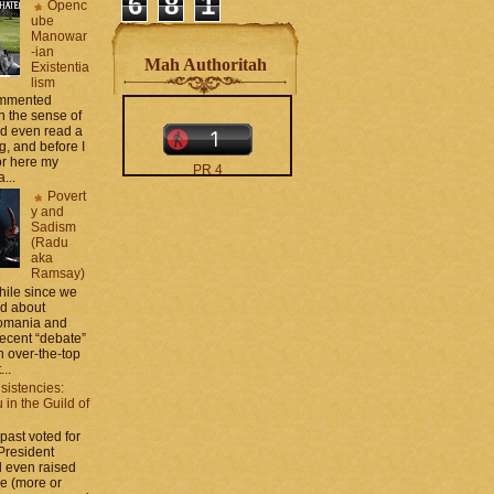
6
8
1
Openc
ube
Manowar
-ian
Mah Authoritah
Existentia
lism
commented
 the sense of
nd even read a
g, and before I
ror here my
PR 4
...
The counters only desktop
Povert
views
y and
Sadism
(Radu
aka
Ramsay)
while since we
ed about
Romania and
recent “debate”
moar stats and badges in
 over-the-top
the
http://CONTACT
...
.zamo .ca
si
sistencies:
http://BLOGROLL . zamo .
in the Guild of
ca
 past voted for
 President
 even raised
ce (more or