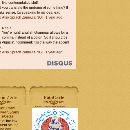
like contemplative stuff.
you translate the undoing of something? It
ke sense. It's speaking to my deaf ear.
ng Also Sprach Zamo.ca NG!
·
1 year ago
Neele
You're right! English Grammar allows for a
comma instead of a colon. So it should be
'm Pigus's". ' comment: It is the way the accent
...
ng Also Sprach Zamo.ca NG!
·
1 year ago
in 7 zile
FaṭăCarte
Forum Zamolxis
on
FaceBook
uk/Outlaw
lves/Lycans
ls/Getae
e of the few
went off-line,
hing one