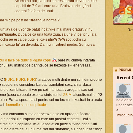
Acuma nu pot, ca-s într-un restaurant cu vreo 30 de
copchii de 7-9 ani care urla. Bruiaza orice gând
coerent în afara de unul:
mai mic pe post de ?treang, e normal?
i sunt a?a de u?or de batut încât ?i-e mai mare dragu’. ?i nu
Res
pi?igaiate. Dupa ce ca urla toata ziua, sa urle ?i pe tonul ala
ochii pe ei ca pe butelie, ca-s idio?i ?i-?i scot ochii cu
e din cauza lu’ un de-asta. Dar nu în viitorul mediu. Sunt prea
ul o face pe duru’ si-njura copiii
, oare nu cumva intarata
riul sau instinct de parinte, ce se trezeste si-l enerveaza,
PEOPLE
Recent
C (
PDF1
,
PDF2
,
PDF3
) arata ce multi dintre noi stim din proprie
 speciei nu considera barbatii zambitori sexy, chiar daca
elele zambitoare: ii vor pe cei intunecati / aroganti sau cei
me (ceea ce poate explica cinismul lui
ZBiM
, alcoolismul lui PG
i). Exista speranta si pentru cei nu tocmai inzestrati in a arata
hold on to
ati:
foemeile sunt complicate
.
under atta
a...
tiv ma consuma si ma enerveaza este ca aproape fiecare
Introduci
din periplul european cu care am pastrat contactul, cat si
e mele din copilarie, m-au asediat cu poze si “vino-ncoa’”-uri
inut o oferta de la unu’ mai flet dar statornic, au inceput sa “shop