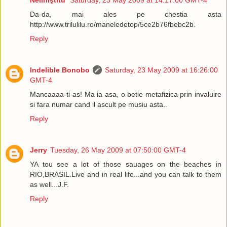
Neliniştitu'
Saturday, 23 May 2009 at 14:17:00 GMT-4
Da-da, mai ales pe chestia asta
http://www.trilulilu.ro/maneledetop/5ce2b76fbebc2b.
Reply
Indelible Bonobo
Saturday, 23 May 2009 at 16:26:00
GMT-4
Mancaaaa-ti-as! Ma ia asa, o betie metafizica prin invaluire
si fara numar cand il ascult pe musiu asta..
Reply
Jerry
Tuesday, 26 May 2009 at 07:50:00 GMT-4
YA tou see a lot of those sauages on the beaches in
RIO,BRASIL.Live and in real life...and you can talk to them
as well...J.F.
Reply