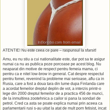
ATENTIE! Nu este ceea ce pare – raspunsul la sfarsit!
Amu, eu nu stiu a cui nationalitate este, dar pot sa te asigur
numai ca nu as publica poze porcoase pe acest blog. Nu
neaparat din motive de respect pentru femeia mama, ci
pentru ca e nitel low-brow in general. Cat despre respectul
pentru fomei, revenind la probleme mai serioase, aflu ca in
Rusia, care a fost a doua tara din lume dupa Finlanda care
a acordat femeilor dreptul deplin de vot, a interzis printr-o
lege din 2000 dreptul femeilor de a practica 456 de munci,
de la inmultirea zootehnica a cailor si pana la sondari de
petrol. Cred ca asta se poate explica numai prin aceea ca
parlamentarii rusi s-au uitat la atat de mult porn fetisist, incat