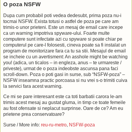
O poza NSFW
Dupa cum probabil poti vedea dedesubt, prima poza nu-i
tocmai NSFW. Exista totusi o astfel de poza pe care am
trimis-o unor prieteni. Este un mesaj de email care incepe
ca un warning impotriva spyware-ului. Foarte multe
computere sunt infectate azi cu spyware si poate chiar pe
computerul pe care-l folosesti, cineva poate sa fi instalat un
program de monitorizare fara ca tu sa stii. Mesajul de email
se incheie cu un avertisment: An asshole might be watching
you! (adica, un ticalos – in engleza, anus – te urmareste /
priveste), urmat de o poza indeobste ascunsa pana faci
scroll-down. Poza o poti gasi in surse, sub “NSFW-poza” –
NSFW inseamna practic porcoasa si nu vrei s-o trimiti cuiva
la servici fara acest warning.
Ce mi se pare interesant este ca toti barbatii carora le-am
trimis acest mesaj au gustat gluma, in timp ce toate femeile
au fost ofensate si neplacut surprinse. Oare de ce? Am eu
prietene prea conservatoare?
Surse / More info:
reu-ru-metro
,
NSFW-poza