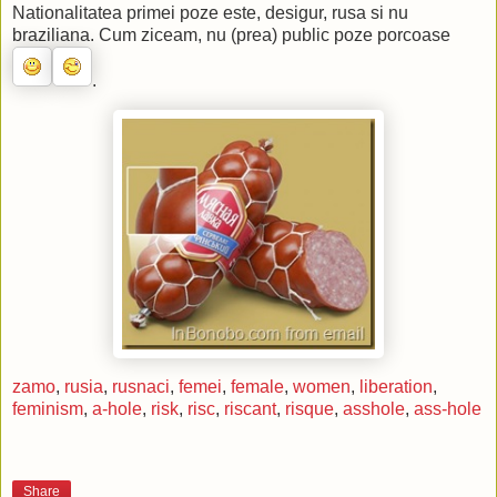
Nationalitatea primei poze este, desigur, rusa si nu
braziliana. Cum ziceam, nu (prea) public poze porcoase
.
zamo
,
rusia
,
rusnaci
,
femei
,
female
,
women
,
liberation
,
feminism
,
a-hole
,
risk
,
risc
,
riscant
,
risque
,
asshole
,
ass-hole
Share