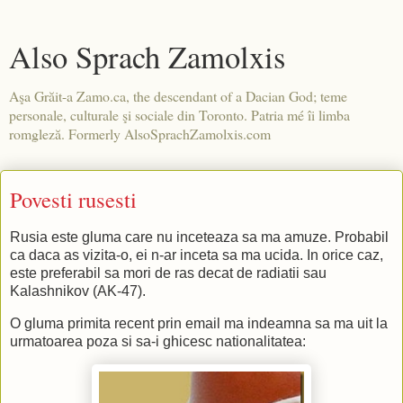
Also Sprach Zamolxis
Aşa Grăit-a Zamo.ca, the descendant of a Dacian God; teme
personale, culturale şi sociale din Toronto. Patria mé îi limba
romgleză. Formerly AlsoSprachZamolxis.com
Povesti rusesti
Rusia este gluma care nu inceteaza sa ma amuze. Probabil
ca daca as vizita-o, ei n-ar inceta sa ma ucida. In orice caz,
este preferabil sa mori de ras decat de radiatii sau
Kalashnikov (AK-47).
O gluma primita recent prin email ma indeamna sa ma uit la
urmatoarea poza si sa-i ghicesc nationalitatea: