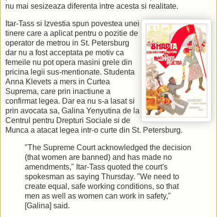
nu mai sesizeaza diferenta intre acesta si realitate.
Itar-Tass si Izvestia spun povestea unei
tinere care a aplicat pentru o pozitie de
operator de metrou in St. Petersburg
dar nu a fost acceptata pe motiv ca
femeile nu pot opera masini grele din
pricina legii sus-mentionate. Studenta
Anna Klevets a mers in Curtea
Suprema, care prin inactiune a
confirmat legea. Dar ea nu s-a lasat si
prin avocata sa, Galina Yenyutina de la
Centrul pentru Drepturi Sociale si de
Munca a atacat legea intr-o curte din St. Petersburg.
"The Supreme Court acknowledged the decision
(that women are banned) and has made no
amendments," Itar-Tass quoted the court's
spokesman as saying Thursday. "We need to
create equal, safe working conditions, so that
men as well as women can work in safety,"
[Galina] said.