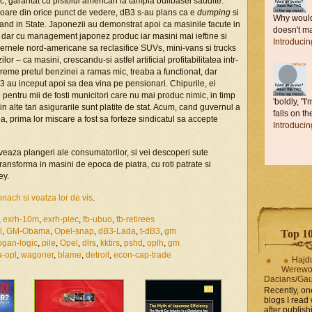
c, garantat cu pistolul american la tampla bulibasei saudite.
oare din orice punct de vedere, dB3 s-au plans ca e
dumping
si
Why would 
vand in State. Japonezii au demonstrat apoi ca masinile facute in
doesn't ma
i, dar cu management japonez produc iar masini mai ieftine si
Introduci
ernele nord-americane sa reclasifice SUVs, mini-vans si trucks
 – ca masini, crescandu-si astfel artificial profitabilitatea intr-
reme pretul benzinei a ramas mic, treaba a functionat, dar
au inceput apoi sa dea vina pe pensionari. Chipurile, ei
 pentru mii de fosti municitori care nu mai produc nimic, in timp
'boldly, "I
in alte tari asigurarile sunt platite de stat. Acum, cand guvernul a
falls on the
, prima lor miscare a fost sa forteze sindicatul sa accepte
Introduci
hiveaza plangeri ale consumatorilor, si vei descoperi sute
transforma in masini de epoca de piatra, cu roti patrate si
ey.
nach si veatza lor de vis
.
,
exrh-10m
,
exrh-plec
,
fb-ubuo
,
fb-retirees
l
,
GM-Obama
,
Opel-snap
,
dB3-Lada
,
t-dB3
,
gm
Top 10 
ogan-logic
,
pile
,
Opel
,
dlrs
,
kktirs
,
pshd
,
oplh
,
gm
-opl
,
wagoner
,
blame
,
detroit
,
econ-cap-trade
Hajd
Werewo
Dacians/Gau
Recently, on
blogs I read 
after publis