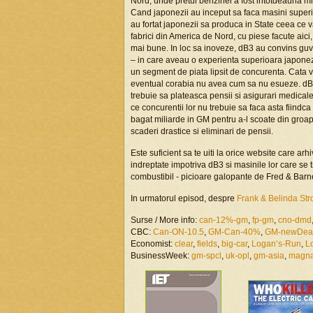
Nord, unde pretul benzinei a fost intotdeauna mi
Cand japonezii au inceput sa faca masini superi
au fortat japonezii sa produca in State ceea ce 
fabrici din America de Nord, cu piese facute aic
mai bune. In loc sa inoveze, dB3 au convins guv
– in care aveau o experienta superioara japonezilor
un segment de piata lipsit de concurenta. Cata v
eventual corabia nu avea cum sa nu esueze. dB3 
trebuie sa plateasca pensii si asigurari medicale
ce concurentii lor nu trebuie sa faca asta fiindca 
bagat miliarde in GM pentru a-l scoate din groapa
scaderi drastice si eliminari de pensii.
Este suficient sa te uiti la orice website care ar
indreptate impotriva dB3 si masinile lor care se 
combustibil - picioare galopante de Fred & Barn
In urmatorul episod, despre
Frank & Belinda Stro
Surse / More info:
can-12%-gm
,
fp-gm
,
cno-dmd
CBC:
Can-ON-10.5
,
GM-Can-40%
,
GM-newDea
Economist:
clear
,
fields
,
big-car
,
Logan’s-Run
,
L
BusinessWeek:
gm-spcl
,
uk-opl
,
gm-asia
,
magna