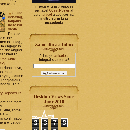
bused women
In fiecare luna promovez
aici acel
Guest Poster
al
online
carui
articol
a avut cei mai
debating,
multi unici in luna
toujours
precedenta
insatisfai
sante
Despite
e of the
rted this blog ,
Zamo din .ca Inbox
y to engage in
es, the angrier
tisfied I g...
Primeşte
articolele
 me while i
integral şi automat!
 sky
perience love,
hat most
by it , is dumb
 I get jealous ,
cheesy . This
ry Repeats Its
Desktop Views Since
June 2010
 more and more
ry
s. Sure, some
e all-
g confirmation
3
3
7
9
e are just out