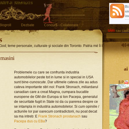
Bi
u
in
Blogroll
Dezbate
Concur$ - Colaborare
SĂRI
sau
caută
s
God; teme personale, culturale şi sociale din Toronto. Patria mé îi limba romglez
u masini
ai
Problemele cu care se confrunta industria
automobilelor peste tot in lume si in special in USA
sunt bine-cunoscute. Dar ultimele cateva zile au adus
[
LP
cateva importante stiri noi: Frank Stronach, miliardarul
canadian care a creat Magna, cumpara bucatile
europene de GM din Europa si Ion Pacepa, generalul
de securitate fugit in State isi da cu parerea despre ce
se intampla in industria automobilelor. Si cum opiniile /
actiunile lor par oarecum contradictorii, nu poat decat
sa ma intreb: E
Frank Stronach prostanach
sau
Pacepa dus cu
EBa
?