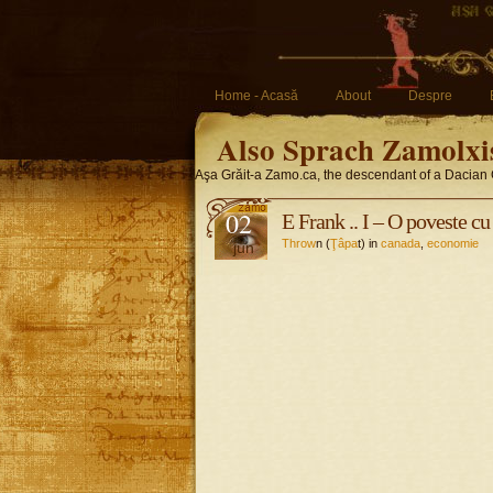
Home - Acasă
About
Despre
Also Sprach Zamolxi
Aşa Grăit-a Zamo.ca, the descendant of a Dacian 
02
E Frank .. I – O poveste c
Throw
n (
Ţâpa
t) in
canada
,
economie
jun