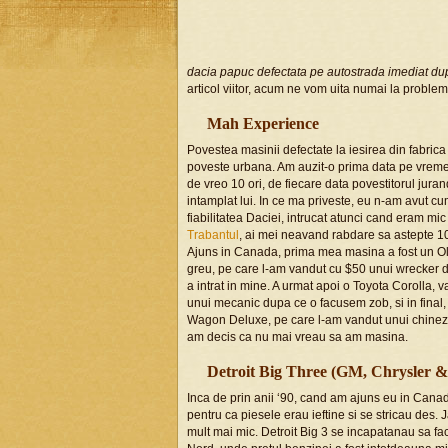
dacia papuc defectata pe autostrada imediat dup
articol viitor, acum ne vom uita numai la problem
Mah Experience
Povestea masinii defectate la iesirea din fabrica 
poveste urbana. Am auzit-o prima data pe vreme
de vreo 10 ori, de fiecare data povestitorul juran
intamplat lui. In ce ma priveste, eu n-am avut cum
fiabilitatea Daciei, intrucat atunci cand eram m
Trabantul
, ai mei neavand rabdare sa astepte 10
Ajuns in Canada, prima mea masina a fost un O
greu, pe care l-am vandut cu $50 unui wrecker 
a intrat in mine. A urmat apoi o Toyota Corolla,
unui mecanic dupa ce o facusem zob, si in fina
Wagon Deluxe, pe care l-am vandut unui chinez
am decis ca nu mai vreau sa am masina.
Detroit Big Three (GM, Chrysler &
Inca de prin anii ‘90, cand am ajuns eu in Cana
pentru ca piesele erau ieftine si se stricau des.
mult mai mic. Detroit Big 3 se incapatanau sa f