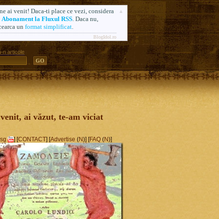
ne ai venit! Daca-ti place ce vezi, considera
n
Abonament la Fluxul RSS
. Daca nu,
cearca un
format simplificat
.
BlogIdol.ro
-n articole
ă. Formerly AlsoSprachZamolxis.com
 venit, ai văzut, te-am viciat
sg
] [
CONTACT
] [
Advertise
(
N
)] [
FAQ
(
N
)]