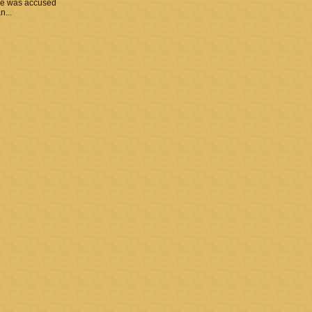
he was accused
n...