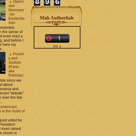
8
9
6
Openc
ube
Manowar
-ian
Mah Authoritah
Existentia
lism
commented
 the sense of
nd even read a
g, and before I
ror here my
PR 4
...
The counters only desktop
Povert
views
y and
Sadism
(Radu
aka
Ramsay)
while since we
ed about
Romania and
recent “debate”
moar stats and badges in
 over-the-top
the
http://CONTACT
...
.zamo .ca
si
sistencies:
http://BLOGROLL . zamo .
in the Guild of
ca
 past voted for
 President
 even raised
ce (more or