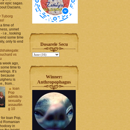
heir epic sagas.
 about Dacians,
y Tuborg
as!
a time of
iness, unmet
- i.e., looking
spend some time
ily, only to end
Dosarele Secu
dshakegate:
ouchard vs
ru
 a week ago,
 some time to
elings. It’s
, because
Winner:
ulgheru is
Anthropophagus
., from...
Ioan
Pop
admits to
sexually
assaultin
g 10
y for Ioan Pop,
and Romanian
thodoxy in
on the bright