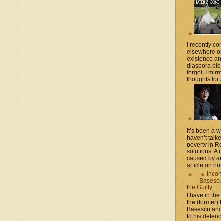
I recently 
elsewhere on
existence a
diaspora blo
forget, I mir
thoughts for a
It’s been a 
haven’t talk
poverty in 
solutions. A 
caused by an
article on not
Incon
Basescu 
the Guilty
I have in the
the (former)
Basescu and
to his defen