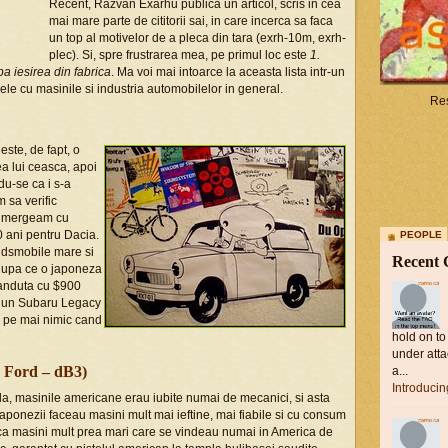
Recent, Razvan Exarhu publica un articol, scris in cea
mai mare parte de cititorii sai, in care incerca sa faca
un top al motivelor de a pleca din tara (exrh-10m, exrh-
plec). Si, spre frustrarea mea, pe primul loc este
1.
a iesirea din fabrica
. Ma voi mai intoarce la aceasta lista intr-un
ele cu masinile si industria automobilelor in general.
Res
este, de fapt, o
a lui ceasca, apoi
du-se ca i s-a
 sa verific
ic mergeam cu
 ani pentru Dacia.
PEOPLE
ldsmobile mare si
Recent
dupa ce o japoneza
 vanduta cu $900
l, un Subaru Legacy
 pe mai nimic cand
hold on to
under atta
 Ford – dB3)
a...
Introduci
da, masinile americane erau iubite numai de mecanici, si asta
 Japonezii faceau masini mult mai ieftine, mai fiabile si cu consum
aca masini mult prea mari care se vindeau numai in America de