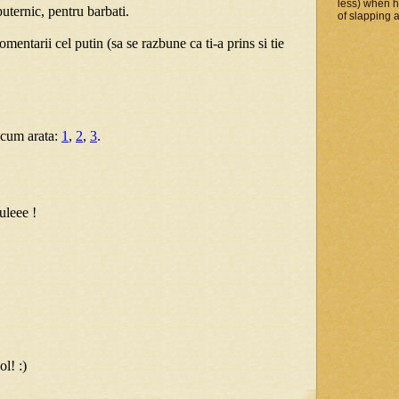
less) when 
of slapping a