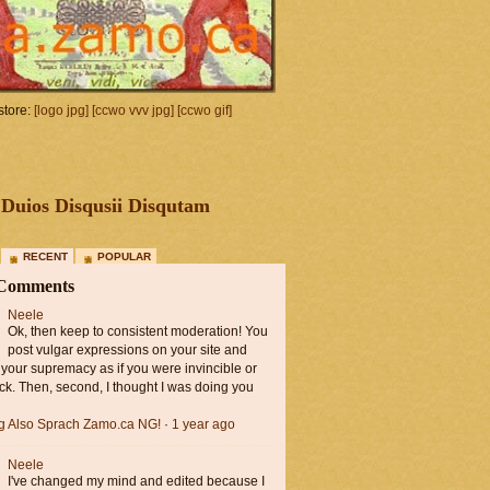
tore:
[logo jpg]
[ccwo vvv jpg]
[ccwo gif]
Duios Disqusii Disqutam
RECENT
POPULAR
 Comments
Neele
Ok, then keep to consistent moderation! You
post vulgar expressions on your site and
 your supremacy as if you were invincible or
ck. Then, second, I thought I was doing you
ng Also Sprach Zamo.ca NG!
·
1 year ago
Neele
I've changed my mind and edited because I