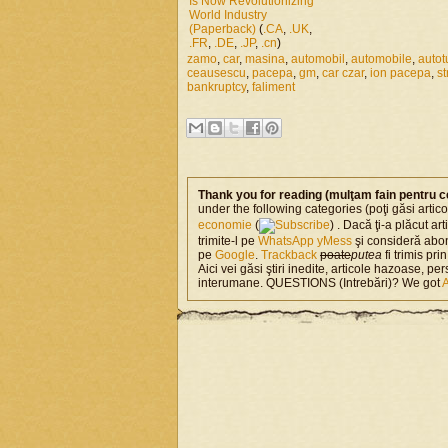
Is Now Revolutionizing
World Industry
(Paperback)
(
.CA
,
.UK
,
.FR
,
.DE
,
.JP
,
.cn
)
zamo
,
car
,
masina
,
automobil
,
automobile
,
autot
ceausescu
,
pacepa
,
gm
,
car czar
,
ion pacepa
,
s
bankruptcy
,
faliment
Thank you for reading (mulţam fain pentru c
under the following categories (poţi găsi artic
economie
(
) . Dacă ţi-a plăcut art
trimite-l pe
WhatsApp
yMess
şi consideră abo
pe
Google
.
Trackback
poate
putea
fi trimis pri
Aici vei găsi ştiri inedite, articole hazoase, per
interumane. QUESTIONS (Intrebări)? We got