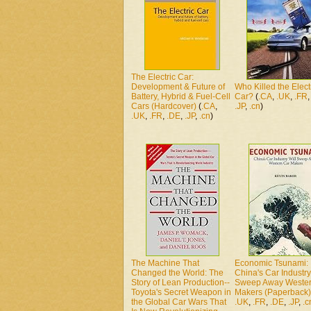
The Electric Car:
Development & Future of
Who Killed the Elect
Battery, Hybrid & Fuel-Cell
Car?
(
.CA
,
.UK
,
.FR
Cars (Hardcover)
(
.CA
,
.JP
,
.cn
)
.UK
,
.FR
,
.DE
,
.JP
,
.cn
)
The Machine That
Economic Tsunami:
Changed the World: The
China's Car Industry
Story of Lean Production--
Sweep Away Wester
Toyota's Secret Weapon in
Makers (Paperback)
the Global Car Wars That
.UK
,
.FR
,
.DE
,
.JP
,
.c