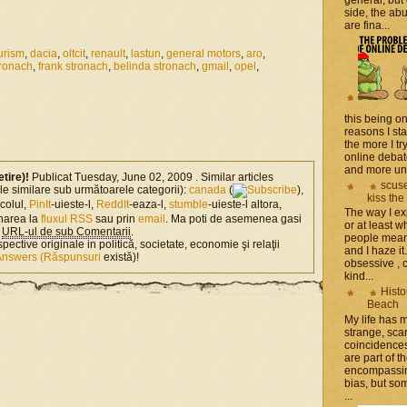
side, the a
are fina...
urism
,
dacia
,
oltcit
,
renault
,
lastun
,
general motors
,
aro
,
tronach
,
frank stronach
,
belinda stronach
,
gmail
,
opel
,
this being on
reasons I sta
the more I tr
online debat
and more unsa
etire)!
Publicat Tuesday, June 02, 2009 . Similar articles
scuse
ole similare sub următoarele categorii):
canada
(
),
kiss the
icolul,
PinIt
-uieste-l,
ReddIt
-eaza-l,
stumble
-uieste-l altora,
The way I ex
narea la
fluxul RSS
sau prin
email
. Ma poti de asemenea gasi
or at least w
n
URL-ul de sub Comentarii
.
people mean 
spective originale in politică, societate, economie şi relaţii
and I haze it.
Answers (Răspunsuri
există)!
obsessive , 
kind...
Histo
Beach
My life has
strange, sca
coincidence
are part of th
encompassin
bias, but som
...