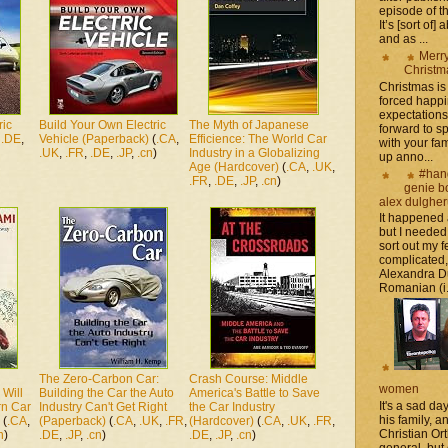
episode of t
It’s [sort of]
and as ...
Merr
Christm
Christmas is 
forced happ
expectations 
ric
Build Your Own Electric
The Myth of Japanese
forward to 
,
.DE
,
Vehicle (Paperback)
(
.CA
,
Efficience: The World Car
with your fam
.UK
,
.FR
,
.DE
,
.JP
,
.cn
)
Industry in a Globalizing
up anno...
Age (Hardcover)
(
.CA
,
.UK
,
#han
.FR
,
.DE
,
.JP
,
.cn
)
genie b
alex dulghe
It happened
but I needed
sort out my fe
complicated
Alexandra D
Romanian (i.e
The Zero-Carbon Car:
Crash Course: Middle
women
 Will
Building the Car the Auto
America's Battle to Save
It's a sad da
n Car
Industry Can't Get Right
the Car Industry
his family, 
(
.CA
,
(Paperback)
(
.CA
,
.UK
,
.FR
,
(Hardcover)
(
.CA
,
.UK
,
.FR
,
Christian Or
n
)
.DE
,
.JP
,
.cn
)
.DE
,
.JP
,
.cn
)
general, but 