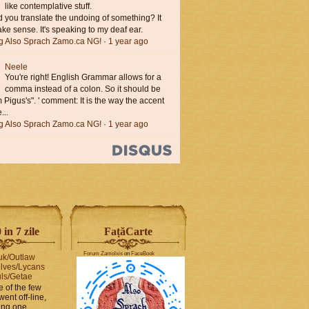
like contemplative stuff.
you translate the undoing of something? It
ke sense. It's speaking to my deaf ear.
ng Also Sprach Zamo.ca NG!
·
1 year ago
Neele
You're right! English Grammar allows for a
comma instead of a colon. So it should be
'm Pigus's". ' comment: It is the way the accent
...
ng Also Sprach Zamo.ca NG!
·
1 year ago
in 7 zile
FaṭăCarte
Forum Zamolxis
on
FaceBook
uk/Outlaw
lves/Lycans
ls/Getae
e of the few
went off-line,
hing one