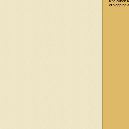
less) when 
of slapping a