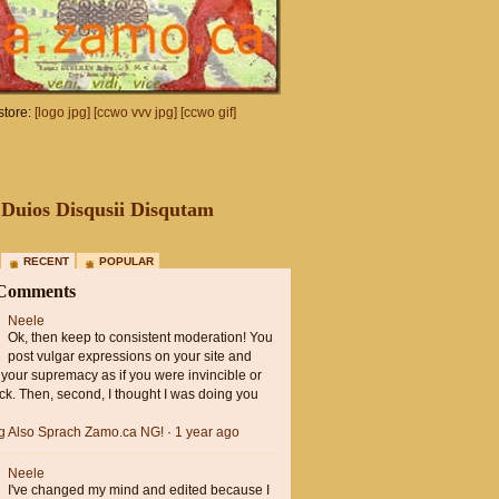
tore:
[logo jpg]
[ccwo vvv jpg]
[ccwo gif]
Duios Disqusii Disqutam
RECENT
POPULAR
 Comments
Neele
Ok, then keep to consistent moderation! You
post vulgar expressions on your site and
 your supremacy as if you were invincible or
ck. Then, second, I thought I was doing you
ng Also Sprach Zamo.ca NG!
·
1 year ago
Neele
I've changed my mind and edited because I