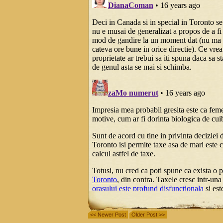
<< Newer Post
Older Post >>