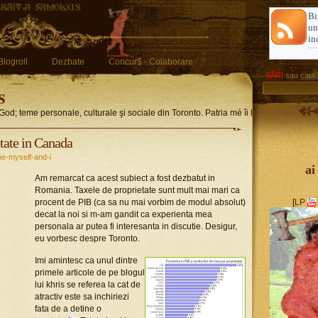
Bi
u
in
Blogroll
Dezbate
Concur$ - Colaborare
SĂRI
sau
caută
s
God; teme personale, culturale şi sociale din Toronto. Patria mé îi limba romglez
etate in Canada
e-myself-and-i
ai
Am remarcat ca acest subiect a fost dezbatut in
Romania. Taxele de proprietate sunt mult mai mari ca
procent de PIB (ca sa nu mai vorbim de modul absolut)
[
LP
decat la noi si m-am gandit ca experienta mea
personala ar putea fi interesanta in discutie. Desigur,
eu vorbesc despre Toronto.
Imi amintesc ca unul dintre
primele articole de pe blogul
lui khris se referea la cat de
atractiv este sa inchiriezi
fata de a detine o