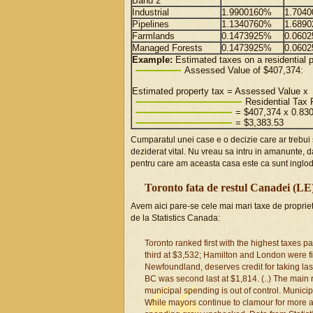
Band 2
Industrial
1.9900160%
1.704
Pipelines
1.1340760%
1.689
Farmlands
0.1473925%
0.060
Managed Forests
0.1473925%
0.060
Example:
Estimated taxes on a residential p
Assessed Value of $407,374:
Estimated property tax = Assessed Value x
Residential Tax 
= $407,374 x 0.8
= $3,383.53
Cumparatul unei case e o decizie care ar trebui 
deziderat vital. Nu vreau sa intru in amanunte, 
pentru care am aceasta casa este ca sunt inglod
Toronto fata de restul Canadei (LE
Avem aici pare-se cele mai mari taxe de proprie
de la Statistics Canada:
Toronto ranked first with the highest taxes 
third at $3,532; Hamilton and London were fif
Newfoundland, deserves credit for taking las
BC was second last at $1,814. (..) The main r
municipal spending is out of control. Munici
While mayors continue to clamour for more 