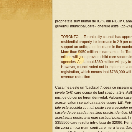
proprietate sunt numai de 0.7% din PIB, in Canad
guvernul municipal, care-i cheltuie astfel (cp-24)
TORONTO — Toronto city council has approved
residential property tax increase to 2.9 per 
support an anticipated increase in the numb
More than $950 million is earmarked for Toro
million will go to provide child care spaces
agencies. And about $360 million will pay to 
However, council voted not to implement a o
registration, which means that $788,000 will
revenue reduction.
Casa mea este un “backsplit”, ceea ce inseamna c
nivele (5-6) care ocupa de fapt spatiul a 2-3. As
mic, de obicei pe teren denivelat. Valoarea cas
acestei valori i se aplica rata de taxare.
LE:
Poti 
tale este socotita cu mult peste cea a vecinilor ei
casele de pe strada mea fiind practic identice. 
acest sens pentru a-si mari castigul potential.
In 
$355500 care rezulta intr-o taxa de $2096. Pentr
din zona chit ca n-am copii care merg la ea. Daca