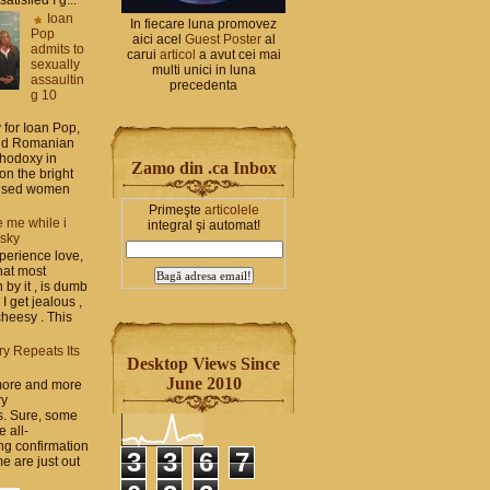
Ioan
In fiecare luna promovez
Pop
aici acel
Guest Poster
al
admits to
carui
articol
a avut cei mai
sexually
multi unici in luna
assaultin
precedenta
g 10
y for Ioan Pop,
and Romanian
thodoxy in
Zamo din .ca Inbox
on the bright
bused women
Primeşte
articolele
 me while i
integral şi automat!
 sky
perience love,
hat most
by it , is dumb
 I get jealous ,
cheesy . This
ry Repeats Its
Desktop Views Since
June 2010
 more and more
ry
s. Sure, some
e all-
g confirmation
3
3
6
7
e are just out