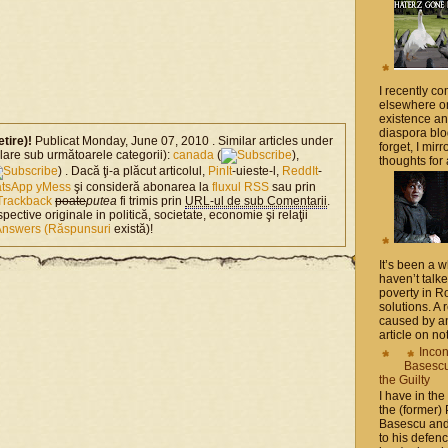
I recently 
elsewhere on
existence a
diaspora blo
etire)!
Publicat Monday, June 07, 2010 . Similar articles under
forget, I mir
milare sub următoarele categorii):
canada
(
),
thoughts for a
) . Dacă ţi-a plăcut articolul,
PinIt
-uieste-l,
ReddIt
-
tsApp
yMess
şi consideră abonarea la
fluxul RSS
sau prin
Trackback
poate
putea
fi trimis prin
URL-ul de sub Comentarii
.
spective originale in politică, societate, economie şi relaţii
Answers (Răspunsuri
există)!
It’s been a 
haven’t talk
poverty in 
solutions. A 
caused by an
article on not
Incon
Basescu 
the Guilty
I have in the
the (former)
Basescu and
to his defen