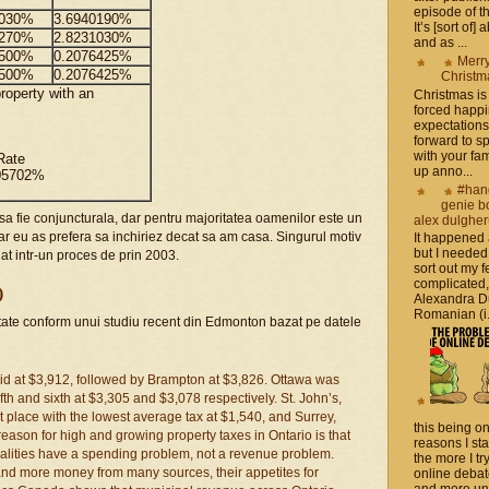
episode of t
0030%
3.6940190%
It’s [sort of]
0270%
2.8231030%
and as ...
2500%
0.2076425%
Merr
2500%
0.2076425%
Christm
roperty with an
Christmas is 
forced happ
expectations 
forward to 
with your fam
Rate
up anno...
305702%
#han
genie b
sa fie conjuncturala, dar pentru majoritatea oamenilor este un
alex dulghe
dar eu as prefera sa inchiriez decat sa am casa. Singurul motiv
It happened
but I needed
at intr-un proces de prin 2003.
sort out my fe
complicated
)
Alexandra D
Romanian (i.e
tate conform unui studiu recent din Edmonton bazat pe datele
paid at $3,912, followed by Brampton at $3,826. Ottawa was
th and sixth at $3,305 and $3,078 respectively. St. John’s,
t place with the lowest average tax at $1,540, and Surrey,
this being on
eason for high and growing property taxes in Ontario is that
reasons I sta
palities have a spending problem, not a revenue problem.
the more I tr
and more money from many sources, their appetites for
online debat
and more unsa