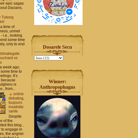
heir epic sagas.
 about Dacians,
y Tuborg
as!
a time of
iness, unmet
- i.e., looking
spend some time
ily, only to end
Dosarele Secu
dshakegate:
ouchard vs
ru
 a week ago,
 some time to
elings. It’s
, because
Winner:
ulgheru is
Anthropophagus
., from...
online
debating,
toujours
insatisfai
sante
Despite
e of the
rted this blog ,
y to engage in
es, the angrier
tisfied I g...