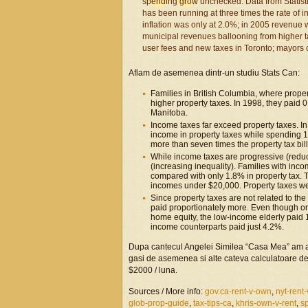
spending grow unchecked. Data from Statist
has been running at three times the rate of 
inflation was only at 2.0%; in 2005 revenue
municipal revenues ballooning from higher ta
user fees and new taxes in Toronto; mayors 
Aflam de asemenea dintr-un studiu Stats Can:
Families in British Columbia, where propert
higher property taxes. In 1998, they pai
Manitoba.
Income taxes far exceed property taxes. In 
income in property taxes while spending 
more than seven times the property tax bill
While income taxes are progressive (reduc
(increasing inequality). Families with in
compared with only 1.8% in property tax. 
incomes under $20,000. Property taxes wer
Since property taxes are not related to the
paid proportionately more. Even though on 
home equity, the low-income elderly paid 1
income counterparts paid just 4.2%.
Dupa cantecul Angelei Similea “Casa Mea” am adau
gasi de asemenea si alte cateva calculatoare de 
$2000 / luna.
Sources / More info:
gov.ca-rent-v-own
,
nyt-rent
glob-prop-guide
,
tax-tips-ca
,
khris-own-v-rent
,
sp