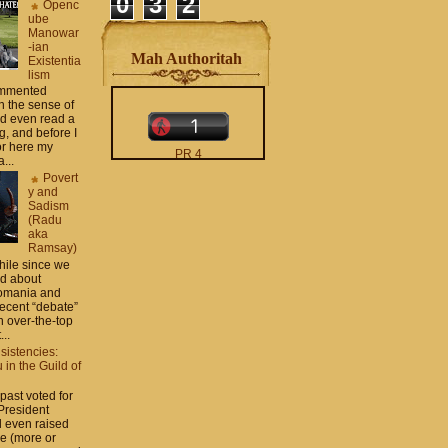
0
3
2
Openc
ube
Manowar
-ian
Mah Authoritah
Existentia
lism
commented
 the sense of
nd even read a
g, and before I
ror here my
PR 4
...
The counters only desktop
Povert
views
y and
Sadism
(Radu
aka
Ramsay)
while since we
ed about
Romania and
recent “debate”
moar stats and badges in
 over-the-top
the
http://CONTACT
...
.zamo .ca
si
sistencies:
http://BLOGROLL . zamo .
in the Guild of
ca
 past voted for
 President
 even raised
ce (more or