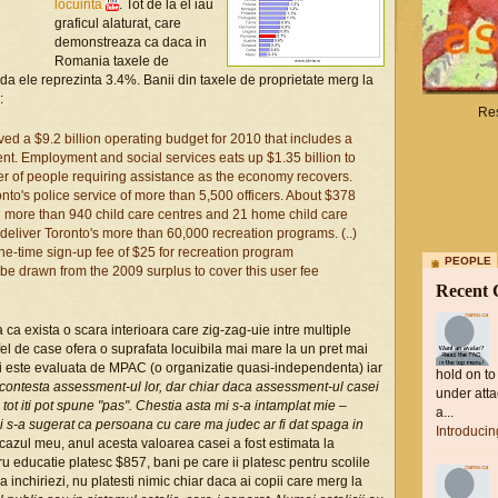
locuinta
. Tot de la el iau
graficul alaturat, care
demonstreaza ca daca in
Romania taxele de
a ele reprezinta 3.4%. Banii din taxele de proprietate merg la
:
Res
 a $9.2 billion operating budget for 2010 that includes a
cent. Employment and social services eats up $1.35 billion to
er of people requiring assistance as the economy recovers.
nto's police service of more than 5,500 officers. About $378
 in more than 940 child care centres and 21 home child care
deliver Toronto's more than 60,000 recreation programs. (..)
ne-time sign-up fee of $25 for recreation program
PEOPLE
 be drawn from the 2009 surplus to cover this user fee
Recent
a exista o scara interioara care zig-zag-uie intre multiple
tfel de case ofera o suprafata locuibila mai mare la un pret mai
ei este evaluata de MPAC (o organizatie quasi-independenta) iar
hold on to
contesta assessment-ul lor, dar chiar daca assessment-ul casei
under atta
 tot iti pot spune "pas". Chestia asta mi s-a intamplat mie –
a...
Mi s-a sugerat ca persoana cu care ma judec ar fi dat spaga in
Introduci
cazul meu, anul acesta valoarea casei a fost estimata la
u educatie platesc $857, bani pe care ii platesc pentru scolile
 inchiriezi, nu platesti nimic chiar daca ai copii care merg la