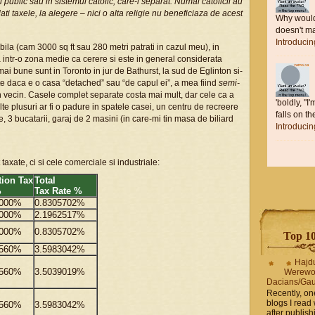
l public sau in sistemul catolic, care-i separat. Numai catolicii au
ati taxele, la alegere – nici o alta religie nu beneficiaza de acest
Why would 
doesn't ma
Introduci
ila (cam 3000 sq ft sau 280 metri patrati in cazul meu), in
 intr-o zona medie ca cerere si este in general considerata
 mai bune sunt in Toronto in jur de Bathurst, la sud de Eglinton si-
te daca e o casa “detached” sau “de capul ei”, a mea fiind
semi-
n vecin. Casele complet separate costa mai mult, dar cele ca a
'boldly, "I
lte plusuri ar fi o padure in spatele casei, un centru de recreere
falls on the
, 3 bucatarii, garaj de 2 masini (in care-mi tin masa de biliard
Introduci
taxate, ci si cele comerciale si industriale:
ion Tax
Total
%
Tax Rate %
0000%
0.8305702%
0000%
2.1962517%
0000%
0.8305702%
Top 10 
5560%
3.5983042%
Hajd
5560%
3.5039019%
Werewo
Dacians/Gau
Recently, on
blogs I read 
5560%
3.5983042%
after publis