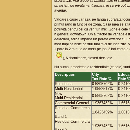
scoala.
LE:
Poti alege sa platesti taxe in sistemu
un sistem de invatamant separat in care-ti poti pl
avantaj
.
Valoarea casei variaza, pe langa suprafata locuib
primul rand in functie de zona. Casa mea se afla
potrivita pentru cei cu venituri mici. Zonele cele
n general downtown. Un alt factor de variatie es
detached
, adica imparte un perete exterior cu u
mea implica niste costuri mai mici de incalzire. A
+ parc la 2 minute de mers pe jos, 3 bai complete
), 6 dormitoare, closed deck etc.
Nu numai proprietatile rezidentiale (casele) sunt 
Description
City
Educat
Tax Rate %
Rate 
Residential
0.5895702%
0.241
Multi-Residential
1.9552517%
0.241
New
0.5895702%
0.241
Multi-Residential
Commercial General
1.9367482%
1.661
Residual Commercial
-
1.8423459%
1.661
Band 1
Residual Commercial
-
1.9367482%
1.661