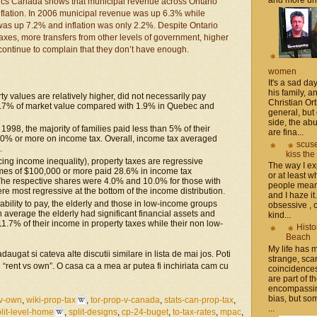
ics Canada shows that municipal revenue across Ontario
inflation. In 2006 municipal revenue was up 6.3% while
 was up 7.2% and inflation was only 2.2%. Despite Ontario
xes, more transfers from other levels of government, higher
continue to complain that they don’t have enough.
women
It's a sad da
his family, 
y values are relatively higher, did not necessarily pay
Christian Or
d 0.7% of market value compared with 1.9% in Quebec and
general, but 
side, the a
1998, the majority of families paid less than 5% of their
are fina...
10% or more on income tax. Overall, income tax averaged
scuse
.
kiss the
ing income inequality), property taxes are regressive
The way I ex
comes of $100,000 or more paid 28.6% in income tax
or at least w
The respective shares were 4.0% and 10.0% for those with
people mean 
e most regressive at the bottom of the income distribution.
and I haze it.
 ability to pay, the elderly and those in low-income groups
obsessive , 
average the elderly had significant financial assets and
kind...
1.7% of their income in property taxes while their non low-
Histo
Beach
My life has
gat si cateva alte discutii similare in lista de mai jos. Poti
strange, sca
“rent vs own”. O casa ca a mea ar putea fi inchiriata cam cu
coincidence
are part of th
encompassin
bias, but som
-v-own
,
wiki-prop-tax
,
tor-prop-v-canada
,
stats-can-prop-tax
,
...
lit-level-home
,
split-designs
,
cp-24-buget
,
to-tax-rates
,
mpac
,