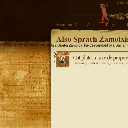
Home - Acasă
About
Despre
Also Sprach Zamolxi
Aşa Grăit-a Zamo.ca, the descendant of a Dacian 
07
Cat platesti taxe de propri
Throw
n (
Ţâpa
t) in
canada
,
economie
,
m
jun