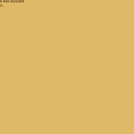
he was accused
n...