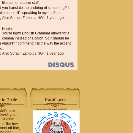
like contemplative stuff.
you translate the undoing of something? It
ke sense. It's speaking to my deaf ear.
ng Also Sprach Zamo.ca NG!
·
1 year ago
Neele
You're right! English Grammar allows for a
comma instead of a colon. So it should be
'm Pigus's". ' comment: It is the way the accent
...
ng Also Sprach Zamo.ca NG!
·
1 year ago
in 7 zile
FaṭăCarte
Forum Zamolxis
on
FaceBook
uk/Outlaw
lves/Lycans
ls/Getae
e of the few
went off-line,
hing one