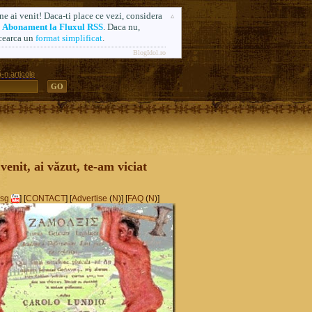
ne ai venit! Daca-ti place ce vezi, considera
n
Abonament la Fluxul RSS
. Daca nu,
cearca un
format simplificat
.
BlogIdol.ro
-n articole
ă. Formerly AlsoSprachZamolxis.com
 venit, ai văzut, te-am viciat
sg
] [
CONTACT
] [
Advertise
(
N
)] [
FAQ
(
N
)]