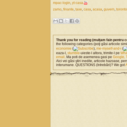
mpac-login
,
yt-casa
zamo
,
finante
,
taxe
,
casa
,
acasa
,
guvern
,
toronto
Thank you for reading (mulţam fain pentru c
the following categories (poţi găsi articole si
economie
(
),
me-myself-and-i
(
eaza-l,
stumble
-uieste-l altora, trimite-l pe
Wha
email
. Ma poti de asemenea gasi pe
Google
.
Aici vei găsi ştiri inedite, articole hazoase, per
interumane. QUESTIONS (Intrebări)? We got