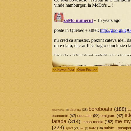
<< Newer Post
Older Post >>
boroboata
(188)
c
biserica
(35)
advertorial
(8)
et
economie
(52)
educatie
(82)
emigrare
(42)
fatada
(314)
me-mys
mass-media
(152)
(223)
turism - pasapor
sport
(21)
trafic
(18)
top
(8)