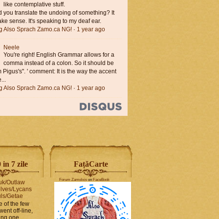
like contemplative stuff.
you translate the undoing of something? It
ke sense. It's speaking to my deaf ear.
ng Also Sprach Zamo.ca NG!
·
1 year ago
Neele
You're right! English Grammar allows for a
comma instead of a colon. So it should be
'm Pigus's". ' comment: It is the way the accent
...
ng Also Sprach Zamo.ca NG!
·
1 year ago
in 7 zile
FaṭăCarte
Forum Zamolxis
on
FaceBook
uk/Outlaw
lves/Lycans
ls/Getae
e of the few
went off-line,
hing one