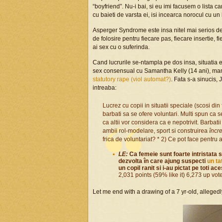
“boyfriend”. Nu-i bai, si eu imi facusem o lista
cu baieti de varsta ei, isi incearca norocul cu un 
Asperger Syndrome este insa nitel mai serios de
de folosire pentru fiecare pas, fiecare insertie, 
ai sex cu o suferinda.
Cand lucrurile se-ntampla pe dos insa, situatia
sex consensual cu Samantha Kelly (14 ani), mam
statutory rape (viol automat?)
. Fata s-a sinucis, 
intreaba:
Lucrez cu copii in situatii speciale (scosi di
barbati sa se ofere voluntari. Multi spun ca
ca altii vor considera ca e nepotrivit. Barbati
ambii rol-modelare, sport si construirea
încre
frica de voluntariat? * 2) Ce pot face pentru a
LE:
Ca femeie sunt foarte intristata 
dezvolta în care ajung suspecti
un ta
un copil ranit si i-au pictat pe toti a
2,031 points (59% like it) 6,273 up vo
Let me end with a drawing of a 7 yr-old, alleged