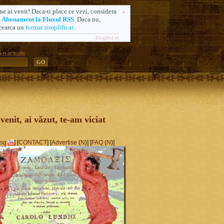
ne ai venit! Daca-ti place ce vezi, considera
n
Abonament la Fluxul RSS
. Daca nu,
cearca un
format simplificat
.
BlogIdol.ro
-n articole
ă. Formerly AlsoSprachZamolxis.com
 venit, ai văzut, te-am viciat
sg
] [
CONTACT
] [
Advertise
(
N
)] [
FAQ
(
N
)]