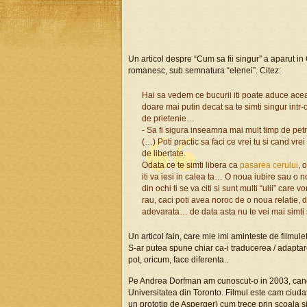
Un articol despre “Cum sa fii singur” a aparut in
romanesc, sub semnatura “elenei”. Citez:
Hai sa vedem ce bucurii iti poate aduce aceas
doare mai putin decat sa te simti singur intr-o 
de prietenie…
- Sa fi sigura inseamna mai mult timp de petr
(…) Poti practic sa faci ce vrei tu si cand vrei
de libertate.
Odata ce te simti libera ca
pasarea cerului
, 
iti va iesi in calea ta… O noua iubire sau o n
din ochi ti se va citi si sunt multi “ulii” car
rau, caci poti avea noroc de o noua relatie, 
adevarata… de data asta nu te vei mai simti si
Un articol fain, care mie imi aminteste de filmu
S-ar putea spune chiar ca-i traducerea / adaptar
pot, oricum, face diferenta..
Pe Andrea Dorfman am cunoscut-o in 2003, cand si
Universitatea din Toronto. Filmul este cam ciudat s
un prototip de Asperger) cum trece prin scoala si 