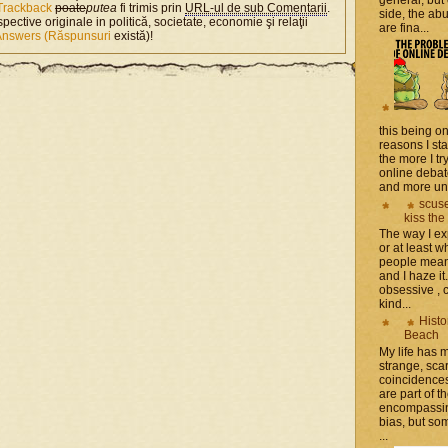
Trackback
poate
putea
fi trimis prin
URL-ul de sub Comentarii
.
side, the a
spective originale in politică, societate, economie şi relaţii
are fina...
Answers (Răspunsuri
există)!
this being on
reasons I sta
the more I tr
online debat
and more unsa
scuse
kiss the
The way I ex
or at least w
people mean 
and I haze it.
obsessive , 
kind...
Histo
Beach
My life has
strange, sca
coincidence
are part of th
encompassin
bias, but som
...