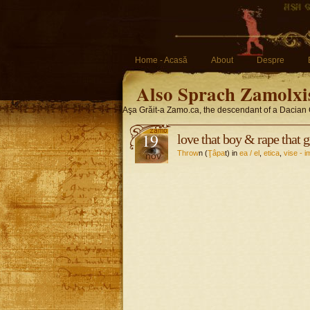
Home - Acasă
About
Despre
Also Sprach Zamolxi
Aşa Grăit-a Zamo.ca, the descendant of a Dacian 
19
love that boy & rape that g
Throw
n (
Ţâpa
t) in
ea / el
,
etica
,
vise - i
nov