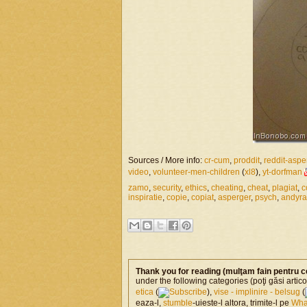
Sources / More info:
cr-cum
,
proddit
,
reddit-aspe
video
,
volunteer-men-children
(
xl8
),
yt-dorfman
zamo
,
security
,
ethics
,
cheating
,
cheat
,
plagiat
,
c
inspiratie
,
copie
,
copiat
,
asperger
,
psych
,
andyra
Thank you for reading (mulţam fain pentru c
under the following categories (poţi găsi artic
etica
(
),
vise - implinire - belsug
(
eaza-l,
stumble
-uieste-l altora, trimite-l pe
Wha