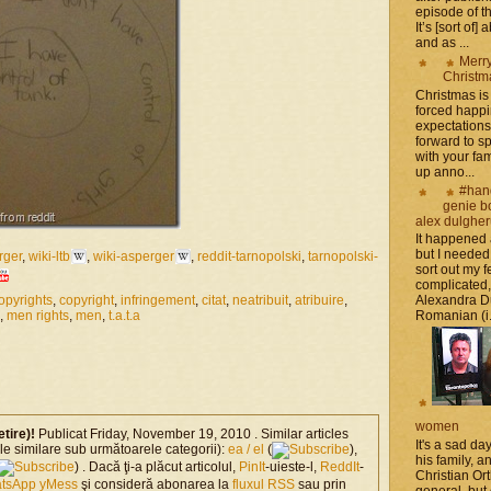
episode of t
It’s [sort of]
and as ...
Merr
Christm
Christmas is 
forced happ
expectations 
forward to 
with your fam
up anno...
#han
genie b
alex dulghe
It happened
but I needed
rger
,
wiki-ltb
,
wiki-asperger
,
reddit-tarnopolski
,
tarnopolski-
sort out my fe
complicated
opyrights
,
copyright
,
infringement
,
citat
,
neatribuit
,
atribuire
,
Alexandra D
,
men rights
,
men
,
t.a.t.a
Romanian (i.e
women
etire)!
Publicat Friday, November 19, 2010 . Similar articles
It's a sad da
ole similare sub următoarele categorii):
ea / el
(
),
his family, 
) . Dacă ţi-a plăcut articolul,
PinIt
-uieste-l,
ReddIt
-
Christian Or
tsApp
yMess
şi consideră abonarea la
fluxul RSS
sau prin
general, but 