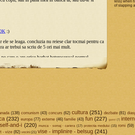
less) when 
of slapping a
cultura
(251)
anada
(138)
comunism
(43)
concurs
(62)
dezbate
(81)
dias
ica
(232)
fun
(227)
intern
europa
(77)
externe
(46)
familie
(43)
guest
(7)
elf-and-i
(220)
romi
(59)
munca - somaj - cariera
(17)
protectia mediului
(15)
vise - implinire - belsug
(241)
t - vize
(82)
vecini
(21)