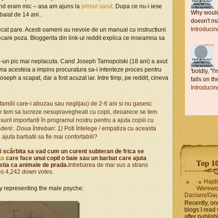
 cand eram mic – asa am ajuns la
primul sarut
. Dupa ce nu-i iese
Why would 
baiat de 14 ani..
doesn't ma
Introduci
cat pare. Acesti oameni au nevoie de un manual cu instructiuni
fiecare poza. Bloggerita din link-ul reddit explica ce inseamna sa
 e-un pic mai neplacuta. Cand Joseph Tarnopolski (18 ani) a avut
a acesteia a impins procuratura sa-i intenteze proces pentru
'boldly, "I
Joseph a scapat, dar a fost acuzat iar. Intre timp, pe reddit, cineva
falls on the
Introduci
n familii care-i abuzau sau neglijau) de 2-6 ani si nu gasesc
 se tem sa lucreze nesupravegheati cu copii, deoarece se tem
i sunt importanti în programul nostru pentru a ajuta copiii cu
derii:. Doua întrebari: 1)
Poti întelege / empatiza cu aceasta
 ajuta barbatii sa fie mai confortabili?
si scârbita sa vad cum un curent subteran de frica se
ta
care face unui copil o baie sau un barbat care ajuta
Top 10 
cestia ca animale de prada.
Intrebarea de mai sus a strans
tes 4,242 down votes.
Hajd
ly representing the male psyche:
Werewo
Dacians/Gau
Recently, on
blogs I read 
after publis