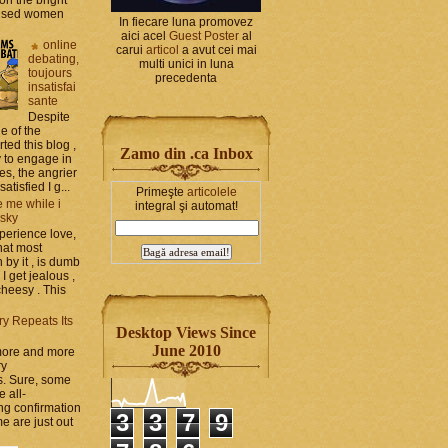
bused women
In fiecare luna promovez
aici acel
Guest Poster
al
online
carui
articol
a avut cei mai
debating,
multi unici in luna
toujours
precedenta
insatisfai
sante
Despite
e of the
rted this blog ,
Zamo din .ca Inbox
y to engage in
es, the angrier
tisfied I g...
Primeşte
articolele
 me while i
integral şi automat!
 sky
perience love,
hat most
by it , is dumb
 I get jealous ,
cheesy . This
ry Repeats Its
Desktop Views Since
June 2010
 more and more
ry
s. Sure, some
e all-
g confirmation
3
3
7
9
e are just out