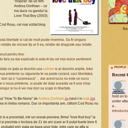
“inspirat” de un film
Andrea Dorfman – ce
ma duce cu gandul la
Love That Boy (2003).
 Cod Rosu, cel mai vizitat blog
Res
ta libertate si cat de mult poate insemna. Sa fii singura
relatie de oricare tip ar fi ea, relatie de dragoste sau relatie
ecut pentru tine.
 tu fara sa dai explicatii si asta iti da cel mai dulce sentiment
PEOPLE
odata ce gata ai deschis usa
coliviei
si ai deschis aripile, totul
oua prietenie cu siguranta te va paste curand, caci libertatea
Recent
e vor dori sa o “cucereasca”… dar acest lucru nu este un lucru
de o noua prietenie, si poate de data aceasta va fi una chiar
ngur si nu-ti vei mai dori sa scapi in libertate.
hold on to
letul “How To Be Alone” de
Andrea Dorfman
(vezi-l in
lista
).
under atta
ea in limba romana. Dar ce importanta are, cititorii Cod Rosu nu
a...
Introduci
-a prezentat, intr-un sneak-preview, filmul “love that boy” la
i prezinta o tocilara de 21 de ani (care ar fi putut foarte bine fi
probabil prin viata pe baza unor liste, intre care se afla si