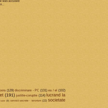
he was accused
n...
pora
(129)
discriminare - PC
(131)
ea / el
(102)
et
(191)
lucrand la
justitie-coruptie
(114)
societate
servicii secrete - terorism
(22)
sate
(9)