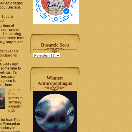
heir epic sagas.
 about Dacians,
y Tuborg
as!
a time of
iness, unmet
- i.e., looking
spend some time
ily, only to end
Dosarele Secu
dshakegate:
ouchard vs
ru
 a week ago,
 some time to
elings. It’s
, because
Winner:
ulgheru is
Anthropophagus
., from...
Ioan
Pop
admits to
sexually
assaultin
g 10
y for Ioan Pop,
and Romanian
thodoxy in
on the bright