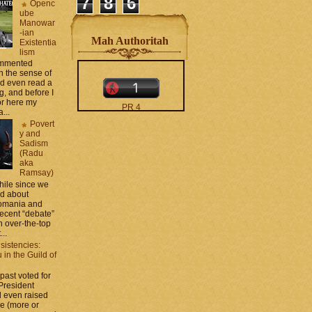
7
8
6
Openc
ube
Manowar
-ian
Mah Authoritah
Existentia
lism
commented
 the sense of
nd even read a
g, and before I
ror here my
PR 4
...
The counters only desktop
Povert
views
y and
Sadism
(Radu
aka
Ramsay)
while since we
ed about
Romania and
recent “debate”
moar stats and badges in
 over-the-top
the
http://CONTACT
...
.zamo .ca
si
sistencies:
http://BLOGROLL . zamo .
in the Guild of
ca
 past voted for
 President
 even raised
ce (more or