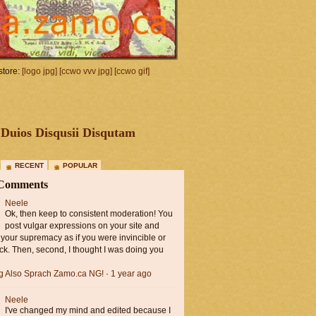
tore:
[logo jpg]
[ccwo vvv jpg]
[ccwo gif]
Duios Disqusii Disqutam
RECENT
POPULAR
 Comments
Neele
Ok, then keep to consistent moderation! You
post vulgar expressions on your site and
 your supremacy as if you were invincible or
ck. Then, second, I thought I was doing you
ng Also Sprach Zamo.ca NG!
·
1 year ago
Neele
I've changed my mind and edited because I