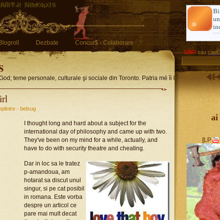
Bi
u
in
Blogroll
Dezbate
Concur$ - Colaborare
SĂRI
sau
caută
s
God; teme personale, culturale şi sociale din Toronto. Patria mé îi limba romglez
irl
mplinire - belsug
ai
I thought long and hard about a subject for the
international day of philosophy and came up with two.
They've been on my mind for a while, actually, and
[
LP
have to do with security theatre and cheating.
Dar in loc sa le tratez
p-amandoua, am
hotarat sa discut unul
singur, si pe cat posibil
in romana. Este vorba
despre un articol ce
pare mai mult decat