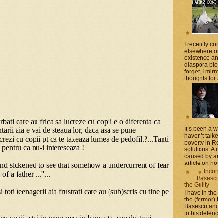
I recently 
elsewhere on
existence a
diaspora blo
forget, I mir
thoughts for a
It’s been a 
haven’t talk
poverty in 
solutions. A 
caused by an
article on not
Incon
Basescu 
the Guilty
I have in the
the (former)
Basescu and
to his defen