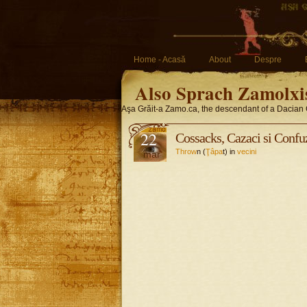
Home - Acasă
About
Despre
Also Sprach Zamolxi
Aşa Grăit-a Zamo.ca, the descendant of a Dacian 
22
Cossacks, Cazaci si Confu
Throw
n (
Ţâpa
t) in
vecini
mar