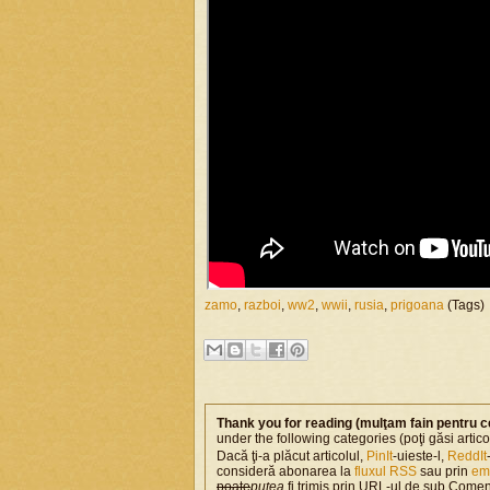
zamo
,
razboi
,
ww2
,
wwii
,
rusia
,
prigoana
(Tags)
Thank you for reading (mulţam fain pentru c
under the following categories (poţi găsi artic
Dacă ţi-a plăcut articolul,
PinIt
-uieste-l,
ReddIt
consideră abonarea la
fluxul RSS
sau prin
em
poate
putea
fi trimis prin
URL-ul de sub Coment