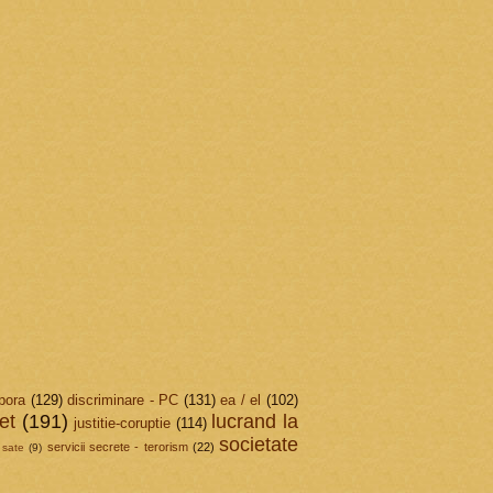
pora
(129)
discriminare - PC
(131)
ea / el
(102)
et
(191)
lucrand la
justitie-coruptie
(114)
societate
servicii secrete - terorism
(22)
sate
(9)