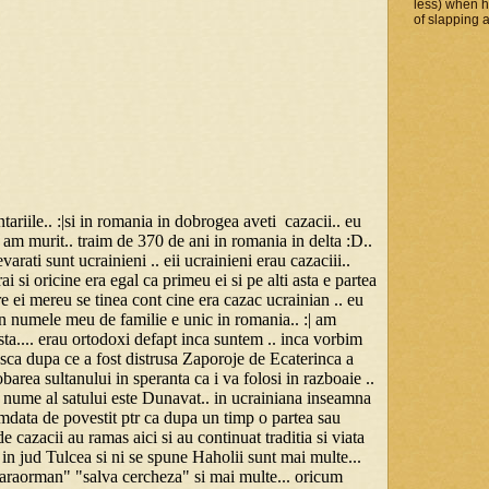
less) when 
of slapping a