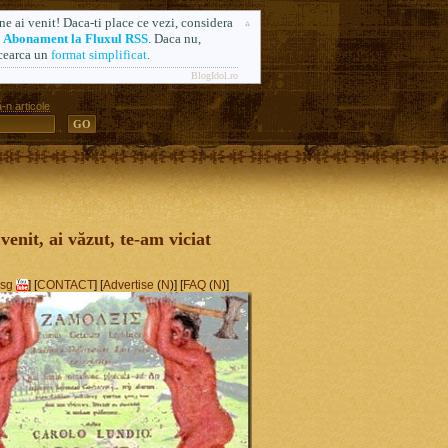
ne ai venit! Daca-ti place ce vezi, considera
n
Abonament la Fluxul RSS
. Daca nu,
cearca un
format simplificat
.
BlogIdol.ro
-n articole
ă. Formerly AlsoSprachZamolxis.com
 venit, ai văzut, te-am viciat
sg
] [
CONTACT
] [
Advertise
(
N
)] [
FAQ
(
N
)]