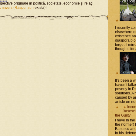
spective originale in politică, societate, economie şi relaţii
Answers (Răspunsuri
există)!
I recently 
elsewhere on
existence a
diaspora blo
forget, I mir
thoughts for a
It’s been a 
haven’t talk
poverty in 
solutions. A 
caused by an
article on not
Incon
Basescu 
the Guilty
I have in the
the (former)
Basescu and
to his defen