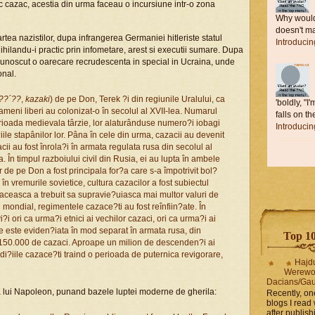
ac cazac, acestia din urma faceau o incursiune intr-o zona
Why would 
doesn't ma
partea nazistilor, dupa infrangerea Germaniei hitleriste statul
Introduci
nihilandu-i practic prin infometare, arest si executii sumare. Dupa
 a cunoscut o oarecare recrudescenta in special in Ucraina, unde
onal.
??´??
,
kazaki
) de pe Don, Terek ?i din regiunile Uralului, ca
'boldly, "I
oameni liberi au colonizat-o în secolul al XVII-lea. Numarul
falls on the
perioada medievala târzie, lor alaturânduse numero?i iobagi
Introduci
ile stapânilor lor. Pâna în cele din urma, cazacii au devenit
cii au fost înrola?i în armata regulata rusa din secolul al
a. În timpul razboiului civil din Rusia, ei au lupta în ambele
 de pe Don a fost principala for?a care s-a împotrivit bol?
 în vremurile sovietice, cultura cazacilor a fost subiectul
zaceasca a trebuit sa supravie?uiasca mai multor valuri de
 mondial, regimentele cazace?ti au fost reînfiin?ate. În
?i ori ca urma?i etnici ai vechilor cazaci, ori ca urma?i ai
ie este eviden?iata în mod separat în armata rusa, din
Top 10 
 150.000 de cazaci. Aproape un milion de descenden?i ai
adi?iile cazace?ti traind o perioada de puternica revigorare,
Hajd
Werewo
Dacians/Gau
ea lui Napoleon, punand bazele luptei moderne de gherila:
Recently, on
blogs I read 
after publis