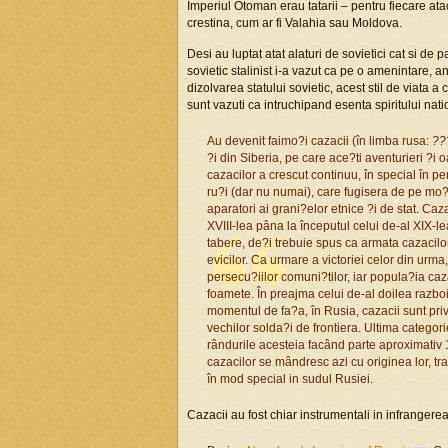
Imperiul Otoman erau tatarii – pentru fiecare at
crestina, cum ar fi Valahia sau Moldova.
Desi au luptat atat alaturi de sovietici cat si de 
sovietic stalinist i-a vazut ca pe o amenintare, a
dizolvarea statului sovietic, acest stil de viata
sunt vazuti ca intruchipand esenta spiritului nati
Au devenit faimo?i cazacii (în limba rusa:
??
?i din Siberia, pe care ace?ti aventurieri ?i 
cazacilor a crescut continuu, în special în 
ru?i (dar nu numai), care fugisera de pe mo?i
aparatori ai grani?elor etnice ?i de stat. Caza
XVIII-lea pâna la începutul celui de-al XIX-le
tabere, de?i trebuie spus ca armata cazacilor
evicilor. Ca urmare a victoriei celor din urma,
persecu?iilor comuni?tilor, iar popula?ia ca
foamete. În preajma celui de-al doilea razboi
momentul de fa?a, în Rusia, cazacii sunt privi
vechilor solda?i de frontiera. Ultima categor
rândurile acesteia facând parte aproximativ
cazacilor se mândresc azi cu originea lor, tr
în mod special in sudul Rusiei.
Cazacii au fost chiar instrumentali in infranger