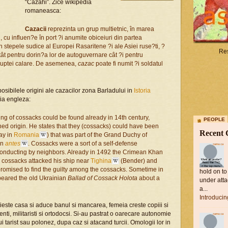
“Cazahi”. Zice wikipedia
romaneasca:
Cazacii
reprezinta un grup multietnic, în marea
i, cu influen?e în port ?i anumite obiceiuri din partea
n stepele sudice al Europei Rasaritene ?i ale Asiei ruse?ti, ?
Res
atât pentru dorin?a lor de autoguvernare cât ?i pentru
l luptei calare. De asemenea,
cazac
poate fi numit ?i soldatul
sibilele origini ale cazacilor zona Barladului in
Istoria
dia engleza:
ing of cossacks could be found already in 14th century,
PEOPLE
ned origin. He states that they (cossacks) could have been
Recent
day in
Romania
) that was part of the Grand Duchy of
en
antes
. Cossacks were a sort of a self-defense
 conducting by neighbors. Already in 1492 the Crimean Khan
 cossacks attacked his ship near
Tighina
(Bender) and
romised to find the guilty among the cossacks. Sometime in
hold on to
peared the old Ukrainian
Ballad of Cossack Holota
about a
under atta
a...
Introduci
uieste casa si aduce banul si mancarea, femeia creste copiii si
i, militaristi si ortodocsi. Si-au pastrat o oarecare autonomie
i tarist sau polonez, dupa caz si atacand turcii. Omologii lor in