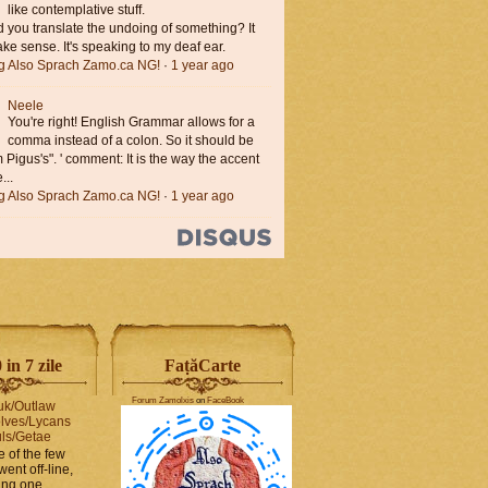
like contemplative stuff.
you translate the undoing of something? It
ke sense. It's speaking to my deaf ear.
ng Also Sprach Zamo.ca NG!
·
1 year ago
Neele
You're right! English Grammar allows for a
comma instead of a colon. So it should be
'm Pigus's". ' comment: It is the way the accent
...
ng Also Sprach Zamo.ca NG!
·
1 year ago
in 7 zile
FaṭăCarte
Forum Zamolxis
on
FaceBook
uk/Outlaw
lves/Lycans
ls/Getae
e of the few
went off-line,
hing one