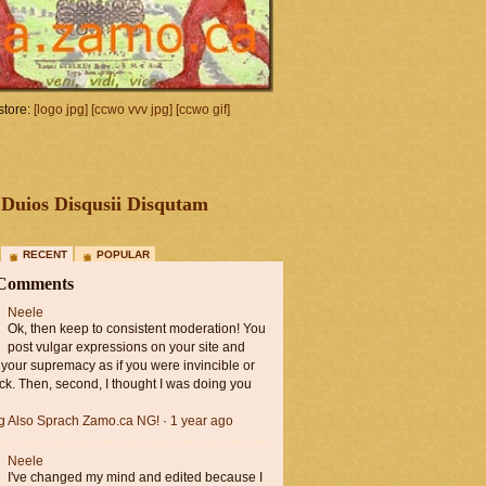
tore:
[logo jpg]
[ccwo vvv jpg]
[ccwo gif]
Duios Disqusii Disqutam
RECENT
POPULAR
 Comments
Neele
Ok, then keep to consistent moderation! You
post vulgar expressions on your site and
 your supremacy as if you were invincible or
ck. Then, second, I thought I was doing you
ng Also Sprach Zamo.ca NG!
·
1 year ago
Neele
I've changed my mind and edited because I