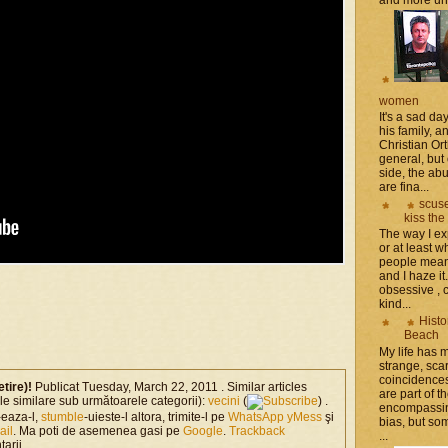
women
It's a sad da
his family, 
Christian Or
general, but 
side, the a
are fina...
scuse
kiss the
The way I ex
or at least w
people mean 
and I haze it.
obsessive , 
kind...
Histo
Beach
My life has
strange, sca
coincidence
etire)!
Publicat Tuesday, March 22, 2011 . Similar articles
are part of th
ole similare sub următoarele categorii):
vecini
(
) .
encompassin
-eaza-l,
stumble
-uieste-l altora, trimite-l pe
WhatsApp
yMess
şi
bias, but som
ail
. Ma poti de asemenea gasi pe
Google
.
Trackback
...
arii
.