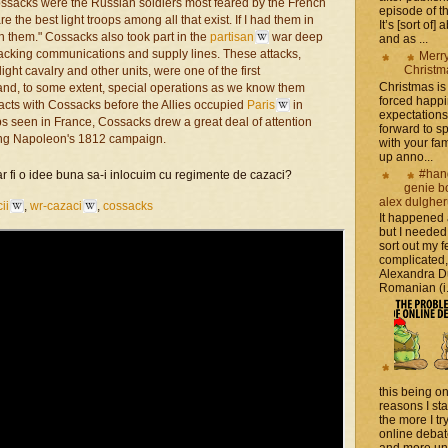
ossacks were the Russian soldiers most feared by the French
episode of t
the best light troops among all that exist. If I had them in
It’s [sort of]
th them." Cossacks also took part in the
partisan
war deep
and as ...
tacking communications and supply lines. These attacks,
Merr
Christm
ght cavalry and other units, were one of the first
Christmas is 
 and, to some extent, special operations as we know them
forced happ
cts with Cossacks before the Allies occupied
Paris
in
expectations 
ps seen in France, Cossacks drew a great deal of attention
forward to 
ring Napoleon's 1812 campaign.
with your fam
up anno...
#han
ar fi o idee buna sa-i inlocuim cu regimente de cazaci?
genie b
alex dulghe
ii
,
wr-cazaci
,
cossacks
It happened
but I needed
sort out my fe
complicated
Alexandra D
Romanian (i.e
this being on
reasons I sta
the more I tr
online debat
and more unsa