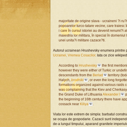
majoritate de origine slava - ucraineni ?i ru?
popoarelor turco-tatare vecine, care traiesc î
i care în cursul istoriei au devenit renumi?i 
maiestria lor militara, în special în domeniu
unei unita?i militare cazace?ti.
Autorul ucrainean Hrushevsky enumera printre po
Ucrainei, Vremea Cosacilor
. Iata ce zice wikipe
According to
Hrushevsky
the first mention
however they were either of Turkic or undefi
descendants from the
Berlad
territory (to
Halych,
brodniki
, or even the long forgott
formations organized against various raids
was complaining that the Kiev and Cherkasy
the Grand Duke of Lithuania
Alexander I
p
the beginning of 16th century there have ap
cossack near
Kiliya
.
Viata lor este extrem de simpla: barbatul constr
se ocupa de gospodarie. Cazacii sunt independent
de-a lungul timpului, aparand granitele imperiulu