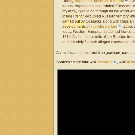
During
Napoleon's Invasion of Russia
, C
troops. Napoleon himself stated "Cossacks are 
my army, I would go through all the world wi
inside French-occupied Russian territory, at
carried out by Cossacks along with Russian li
developments of
guerrilla warfare
tactics
today. Western Europeans had had few conta
1814. As the most exotic of the Russian troo
and notoriety for their alleged excesses du
Acum daca tot i-am arestat pe graniceri, oare n-
Sources / More info: wiki-
cossacks
, wiki-
kazac