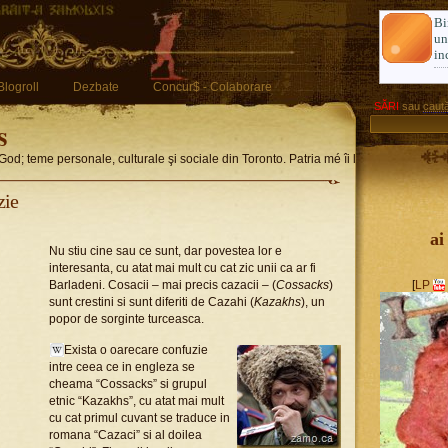
Bi
u
in
Blogroll
Dezbate
Concur$ - Colaborare
SĂRI
sau
caută
s
God; teme personale, culturale şi sociale din Toronto. Patria mé îi limba romglez
zie
ai
Nu stiu cine sau ce sunt, dar povestea lor e
interesanta, cu atat mai mult cu cat zic unii ca ar fi
Barladeni. Cosacii – mai precis cazacii – (
Cossacks
)
[
LP
sunt crestini si sunt diferiti de Cazahi (
Kazakhs
), un
popor de sorginte turceasca.
Exista o oarecare confuzie
intre ceea ce in engleza se
cheama “Cossacks” si grupul
etnic “Kazakhs”, cu atat mai mult
cu cat primul cuvant se traduce in
romana “Cazaci” si al doilea