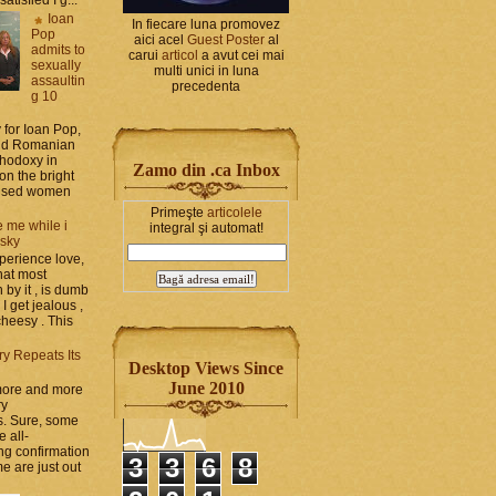
Ioan
In fiecare luna promovez
Pop
aici acel
Guest Poster
al
admits to
carui
articol
a avut cei mai
sexually
multi unici in luna
assaultin
precedenta
g 10
y for Ioan Pop,
and Romanian
thodoxy in
Zamo din .ca Inbox
on the bright
bused women
Primeşte
articolele
 me while i
integral şi automat!
 sky
perience love,
hat most
by it , is dumb
 I get jealous ,
cheesy . This
ry Repeats Its
Desktop Views Since
June 2010
 more and more
ry
s. Sure, some
e all-
g confirmation
3
3
6
8
e are just out