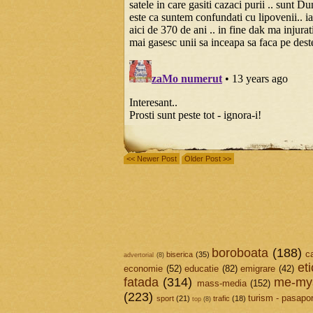
<< Newer Post
Older Post >>
boroboata
(188)
c
biserica
(35)
advertorial
(8)
et
economie
(52)
educatie
(82)
emigrare
(42)
fatada
(314)
me-mys
mass-media
(152)
(223)
turism - pasapor
sport
(21)
trafic
(18)
top
(8)