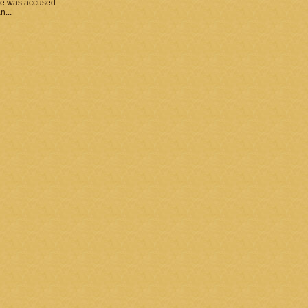
he was accused
n...