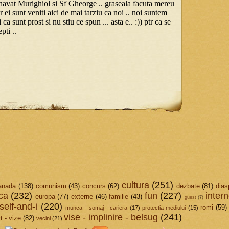
cultura
(251)
anada
(138)
comunism
(43)
concurs
(62)
dezbate
(81)
dias
ica
(232)
fun
(227)
intern
europa
(77)
externe
(46)
familie
(43)
guest
(7)
elf-and-i
(220)
romi
(59)
munca - somaj - cariera
(17)
protectia mediului
(15)
vise - implinire - belsug
(241)
t - vize
(82)
vecini
(21)