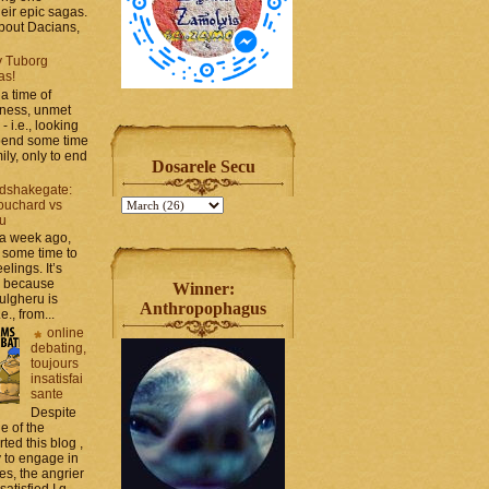
heir epic sagas.
 about Dacians,
y Tuborg
as!
a time of
iness, unmet
- i.e., looking
spend some time
ily, only to end
Dosarele Secu
dshakegate:
ouchard vs
ru
 a week ago,
 some time to
elings. It’s
, because
Winner:
ulgheru is
Anthropophagus
., from...
online
debating,
toujours
insatisfai
sante
Despite
e of the
rted this blog ,
y to engage in
es, the angrier
tisfied I g...