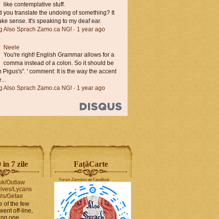
like contemplative stuff.
you translate the undoing of something? It
ke sense. It's speaking to my deaf ear.
ng Also Sprach Zamo.ca NG!
·
1 year ago
Neele
You're right! English Grammar allows for a
comma instead of a colon. So it should be
'm Pigus's". ' comment: It is the way the accent
...
ng Also Sprach Zamo.ca NG!
·
1 year ago
in 7 zile
FaṭăCarte
Forum Zamolxis
on
FaceBook
uk/Outlaw
lves/Lycans
ls/Getae
e of the few
went off-line,
hing one