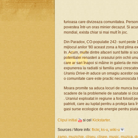
furioasa care divizeaza comunitatea. Personaj
povestea într-un oras minier decazut. Si acum
mondial, exista chiar si mai mult în joc.
Din Paradox, CO-populatie 242- sunt peste 1
mijlocul anilor '80 aceast zona a fost plina 
In. Acum, multe dintre afaceri sunt falite si
potentialei renasteri a orasului prin ochii u
care ar sari înapoi si mâine in galeria de mi
expunerea la radiatii si familia unui crescat
Uraniu Drive-In
aduce un omagiu acestor oamen
o comunitate care este practic necunoscuta l
Moara promite sa aduca locuri de munca bune 
scadere de la problemele de sanatate si cica
. Uraniul exploatat in regiune a fost folosit 
patrioti, care au luptat pentru a proteja tara î
gasi surse ecologice de energie pentru piata
Clipul initial
si cel
Kickstarter
.
Sources / More info:
flickr
,
ks-u
,
wiki-u
zamo
,
muzichie
,
cliseu
,
clisee
,
music
,
muzica
,
d