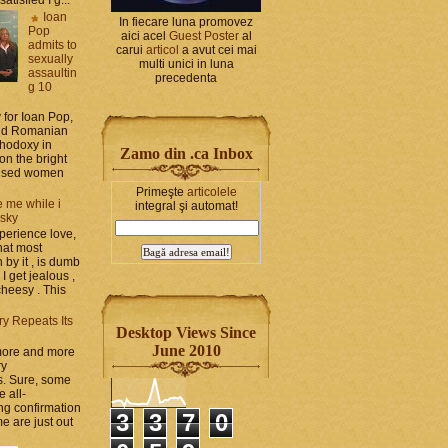
Ioan
In fiecare luna promovez
Pop
aici acel
Guest Poster
al
admits to
carui
articol
a avut cei mai
sexually
multi unici in luna
assaultin
precedenta
g 10
y for Ioan Pop,
and Romanian
thodoxy in
Zamo din .ca Inbox
on the bright
bused women
Primeşte
articolele
 me while i
integral şi automat!
 sky
perience love,
hat most
by it , is dumb
 I get jealous ,
cheesy . This
ry Repeats Its
Desktop Views Since
June 2010
 more and more
ry
s. Sure, some
e all-
g confirmation
3
3
7
0
e are just out