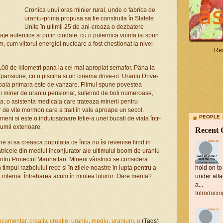
Cronica unui oras minier rural, unde o fabrica de
uraniu-prima propusa sa fie construita în Statele
Unite în ultimii 25 de ani-creaza o dezbatere
e autentice si putin ciudate, cu o puternica vointa isi spun
, cum viitorul energiei nucleare a fost chestionat la nivel
Res
00 de kilometri pana la cel mai apropiat semafor. Pâna la
expansiune, cu o piscina si un cinema drive-in: Uraniu Drive-
 scoala primara este de vanzare. Filmul spune povestea
nui miner de uraniu pensionat, suferind de boli numeroase,
na; o asistenta medicala care trateaza minerii pentru
or de vite mormon care a trait în vale aproape un secol.
PEOPLE
i si este o induiosatoare felie-a unei bucati de viata într-
umii exterioare.
Recent
si sa creasca populatia ce înca nu îsi revenise fiind in
tricele din mediul inconjurator ale ultimului boom de uraniu
pentru Proiectul Manhattan. Minerii vârstnici se considera
n timpul razboiului rece si în zilele noastre în lupta pentru a
hold on to
 interna. Întrebarea acum în mintea tuturor: Oare merita?
under atta
a...
Introduci
ocumentar
,
creativ
,
creatie
,
uraniu
,
mediu
,
uranium
,
u
(Tags)