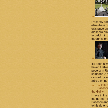
I recently 
elsewhere on
existence a
diaspora blo
forget, I mir
thoughts for a
It’s been a 
haven’t talk
poverty in 
solutions. A 
caused by an
article on not
Incon
Basescu 
the Guilty
I have in the
the (former)
Basescu and
to his defen