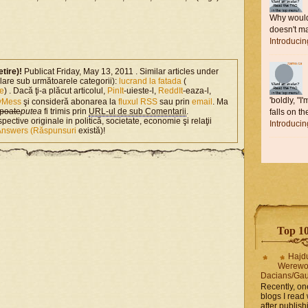
Why would 
doesn't ma
Introduci
etire)!
Publicat Friday, May 13, 2011 . Similar articles under
milare sub următoarele categorii):
lucrand la fatada
(
) . Dacă ţi-a plăcut articolul,
PinIt
-uieste-l,
ReddIt
-eaza-l,
'boldly, "I
yMess
şi consideră abonarea la
fluxul RSS
sau prin
email
. Ma
poate
putea
fi trimis prin
URL-ul de sub Comentarii
.
falls on the
spective originale in politică, societate, economie şi relaţii
Introduci
Answers (Răspunsuri
există)!
Top 10 
Hajd
Werewo
Dacians/Gau
Recently, on
blogs I read 
after publis