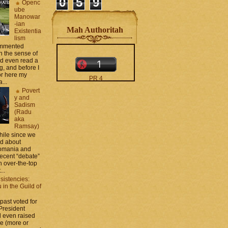
0
5
9
Openc
ube
Manowar
-ian
Mah Authoritah
Existentia
lism
commented
 the sense of
nd even read a
g, and before I
ror here my
PR 4
...
The counters only desktop
Povert
views
y and
Sadism
(Radu
aka
Ramsay)
while since we
ed about
Romania and
recent “debate”
moar stats and badges in
 over-the-top
the
http://CONTACT
...
.zamo .ca
si
sistencies:
http://BLOGROLL . zamo .
in the Guild of
ca
 past voted for
 President
 even raised
ce (more or