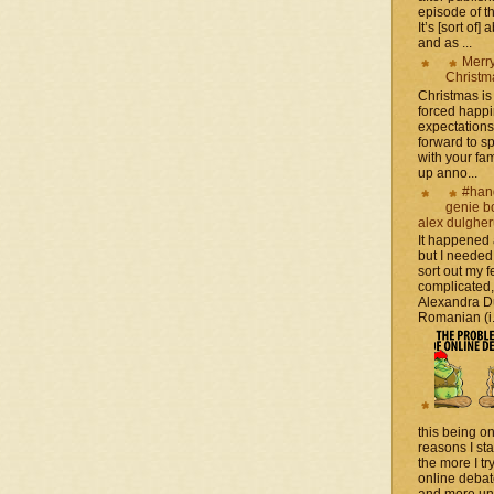
episode of t
It’s [sort of]
and as ...
Merr
Christm
Christmas is 
forced happ
expectations 
forward to 
with your fam
up anno...
#han
genie b
alex dulghe
It happened
but I needed
sort out my fe
complicated
Alexandra D
Romanian (i.e
this being on
reasons I sta
the more I tr
online debat
and more unsa