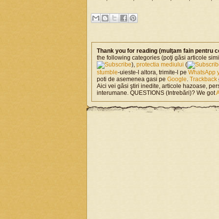
Thank you for reading (mulţam fain pentru c
the following categories (poţi găsi articole si
),
protectia mediului
(
stumble
-uieste-l altora, trimite-l pe
WhatsApp
poti de asemenea gasi pe
Google
.
Trackback
Aici vei găsi ştiri inedite, articole hazoase, per
interumane. QUESTIONS (Intrebări)? We got