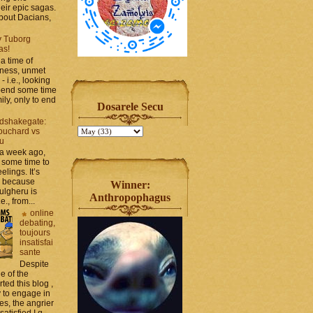
heir epic sagas.
 about Dacians,
y Tuborg
as!
a time of
iness, unmet
- i.e., looking
spend some time
ily, only to end
Dosarele Secu
dshakegate:
ouchard vs
ru
 a week ago,
 some time to
elings. It’s
, because
Winner:
ulgheru is
Anthropophagus
., from...
online
debating,
toujours
insatisfai
sante
Despite
e of the
rted this blog ,
y to engage in
es, the angrier
tisfied I g...