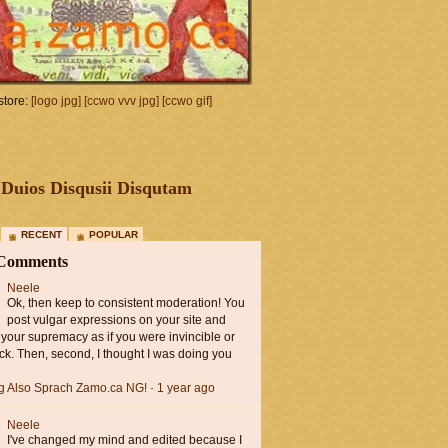
tore:
[logo jpg]
[ccwo vvv jpg]
[ccwo gif]
Duios Disqusii Disqutam
RECENT
POPULAR
 Comments
Neele
Ok, then keep to consistent moderation! You
post vulgar expressions on your site and
 your supremacy as if you were invincible or
ck. Then, second, I thought I was doing you
ng Also Sprach Zamo.ca NG!
·
1 year ago
Neele
I've changed my mind and edited because I