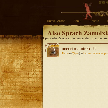
Home - Acasă
About
Despre
Also Sprach Zamolxi
Aşa Grăit-a Zamo.ca, the descendant of a Dacian 
13
uneori ma-ntreb - U
Throw
n (
Ţâpa
t) in
lucrand la fatada
,
pro
may