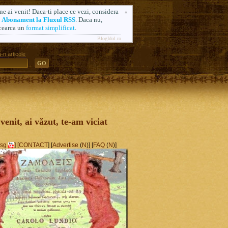
ne ai venit! Daca-ti place ce vezi, considera
n
Abonament la Fluxul RSS
. Daca nu,
cearca un
format simplificat
.
BlogIdol.ro
-n articole
ă. Formerly AlsoSprachZamolxis.com
 venit, ai văzut, te-am viciat
sg
] [
CONTACT
] [
Advertise
(
N
)] [
FAQ
(
N
)]