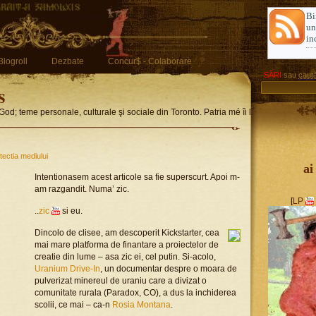
Bi
u
in
Blogroll
Dezbate
Concur$ - Colaborare
SĂRI
sau
caută
s
God; teme personale, culturale şi sociale din Toronto. Patria mé îi limba romglez
tectia mediului
ai
Intentionasem acest articole sa fie superscurt. Apoi m-
am razgandit. Numa’ zic.
[
LP
..
zic
si eu.
Dincolo de clisee, am descoperit Kickstarter, cea
mai mare platforma de finantare a proiectelor de
creatie din lume – asa zic ei, cel putin. Si-acolo,
Uranium Drive-In
, un documentar despre o moara de
pulverizat minereul de uraniu care a divizat o
comunitate rurala (Paradox, CO), a dus la inchiderea
scolii, ce mai – ca-n
Rosia Montana
.