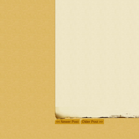
<< Newer Post
Older Post >>