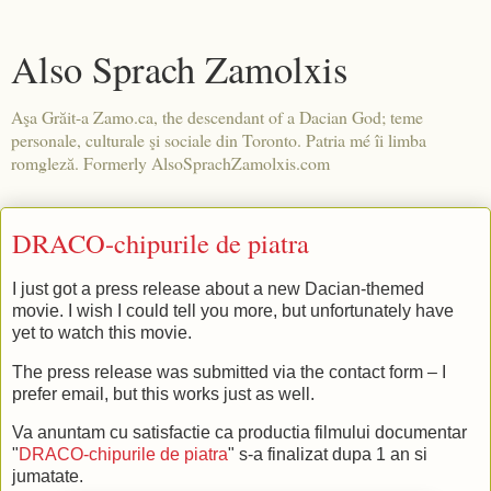
Also Sprach Zamolxis
Aşa Grăit-a Zamo.ca, the descendant of a Dacian God; teme
personale, culturale şi sociale din Toronto. Patria mé îi limba
romgleză. Formerly AlsoSprachZamolxis.com
DRACO-chipurile de piatra
I just got a press release about a new Dacian-themed
movie. I wish I could tell you more, but unfortunately have
yet to watch this movie.
The press release was submitted via the contact form – I
prefer email, but this works just as well.
Va anuntam cu satisfactie ca productia filmului documentar
"
DRACO-chipurile de piatra
" s-a finalizat dupa 1 an si
jumatate.