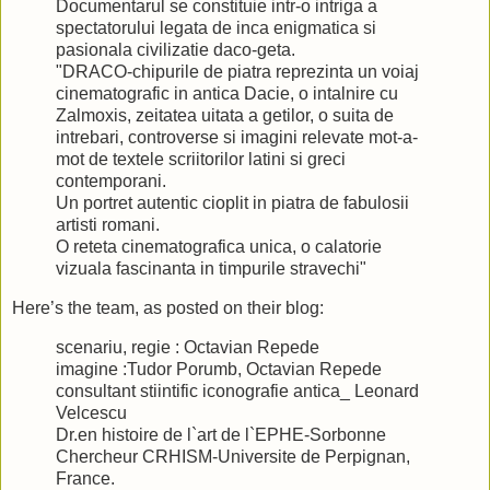
Documentarul se constituie intr-o intriga a
spectatorului legata de inca enigmatica si
pasionala civilizatie daco-geta.
"DRACO-chipurile de piatra reprezinta un voiaj
cinematografic in antica Dacie, o intalnire cu
Zalmoxis, zeitatea uitata a getilor, o suita de
intrebari, controverse si imagini relevate mot-a-
mot de textele scriitorilor latini si greci
contemporani.
Un portret autentic cioplit in piatra de fabulosii
artisti romani.
O reteta cinematografica unica, o calatorie
vizuala fascinanta in timpurile stravechi"
Here’s the team, as posted on their blog:
scenariu, regie : Octavian Repede
imagine :Tudor Porumb, Octavian Repede
consultant stiintific iconografie antica_ Leonard
Velcescu
Dr.en histoire de l`art de l`EPHE-Sorbonne
Chercheur CRHISM-Universite de Perpignan,
France.