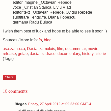
editor imagine _Octavian Repede
voce _Cristian Stanca, Liviu Vlad
editor text _Octavian Repede, Ovidiu Repede
subtitrare _eng&fra. Diana Popescu,
germana Radu Buiuca
I wish them best of luck and hope to be able to see it soon :)
Sources / More info:
fb
,
blog
asa.zamo.ca
,
Dacia
,
zamolxis
,
film
,
documentar
,
movie
,
release
,
getae
,
dacians
,
draco
,
documentary
,
history
,
istorie
(Tags)
Share
10 comments:
Blegoo
Friday, 27 April 2012 at 09:53:00 GMT-4
...'ai dă capu' și dă zilele noastre...