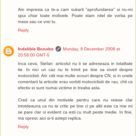
Am impresia ca te-a cam sukarit "aprofundarea" si nu-mi
spui chiar toate motivele. Poate stam nitel de vorba pe
mess sau ce vrei tu.
Reply
Indelible Bonobo
Monday, 8 December 2008 at
20:58:00 GMT-5
Inca ceva, Stefan: articolul nu ti se adreseaza in totalitate
tie. In nici un caz nu te trimit pe tine sa
inveti
despre
motociclisti. Am citit mai multe ecouri despre CN, si in unele
comentarii la articole erau vorbiti motociclistii de rau, chit ca
efectiv ei sunt numai victime in treaba asta.
Cred ca unul din motivele pentru care nu reiese clar
intotdeauna ca nu te critic pe tine ci pe altii este ca mie mi
se pare clar si evident ca esti cu mult peste medie. In fine,
ma opresc aici si-ti astept replica.
Reply