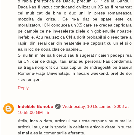
o rabla preistorica de Dacie, precum CTP de la Gandul.
Daca l-as fi vazut conducand civilizat un X5 as fi remarcat
cel mult cat de bine o duc unii in presa romaneasca
mozolita de criza... Ce m-a dat pe spate este ca
moralizatorul CN conducea un X5 care se credea caprioara
pe campie ce ne inveseleste zilele din goblenurile noastre
inefabile. Acu realizez ca CN a dorit probabil si o reeditare a
rapirii din serai dar din neatentie s-a captusit cu un el si o
ea in loc de doua clasice sabine...
Si nu tin minte sa fi cerut sau fi sugerat nicaieri pedepsirea
lui CN, dar de dragul tau, iata: eu personal l-as condamna
sa tragă nonprofit cu ricşa cupluri de îndrăgostiţi pe traseul
Romană-Piaţa Universitaţii, în fiecare weekend, preţ de doi
- trei anişori.
Reply
Indelible Bonobo
Wednesday, 10 December 2008 at
10:58:00 GMT-5
Attila, inca o data, articolul meu este raspuns nu numai la
articolul tau, dar in special la celelalte articole citate in surse
si mai ales la comentariile aferente.