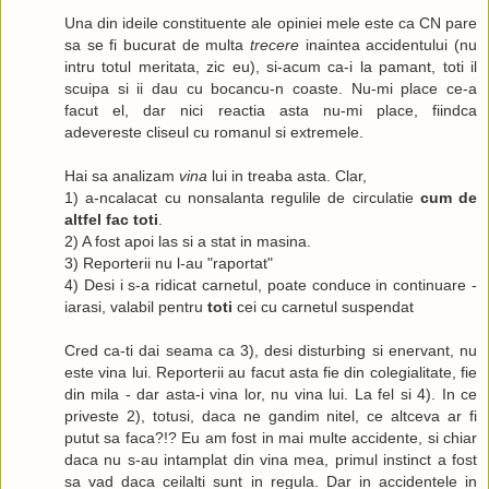
Una din ideile constituente ale opiniei mele este ca CN pare
sa se fi bucurat de multa
trecere
inaintea accidentului (nu
intru totul meritata, zic eu), si-acum ca-i la pamant, toti il
scuipa si ii dau cu bocancu-n coaste. Nu-mi place ce-a
facut el, dar nici reactia asta nu-mi place, fiindca
adevereste cliseul cu romanul si extremele.
Hai sa analizam
vina
lui in treaba asta. Clar,
1) a-ncalacat cu nonsalanta regulile de circulatie
cum de
altfel fac toti
.
2) A fost apoi las si a stat in masina.
3) Reporterii nu l-au "raportat"
4) Desi i s-a ridicat carnetul, poate conduce in continuare -
iarasi, valabil pentru
toti
cei cu carnetul suspendat
Cred ca-ti dai seama ca 3), desi disturbing si enervant, nu
este vina lui. Reporterii au facut asta fie din colegialitate, fie
din mila - dar asta-i vina lor, nu vina lui. La fel si 4). In ce
priveste 2), totusi, daca ne gandim nitel, ce altceva ar fi
putut sa faca?!? Eu am fost in mai multe accidente, si chiar
daca nu s-au intamplat din vina mea, primul instinct a fost
sa vad daca ceilalti sunt in regula. Dar in accidentele in