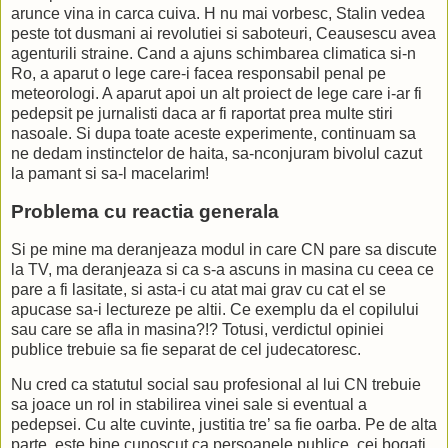
arunce vina in carca cuiva. H nu mai vorbesc, Stalin vedea
peste tot dusmani ai revolutiei si saboteuri, Ceausescu avea
agenturili straine. Cand a ajuns schimbarea climatica si-n
Ro, a aparut o lege care-i facea responsabil penal pe
meteorologi. A aparut apoi un alt proiect de lege care i-ar fi
pedepsit pe jurnalisti daca ar fi raportat prea multe stiri
nasoale. Si dupa toate aceste experimente, continuam sa
ne dedam instinctelor de haita, sa-nconjuram bivolul cazut
la pamant si sa-l macelarim!
Problema cu reactia generala
Si pe mine ma deranjeaza modul in care CN pare sa discute
la TV, ma deranjeaza si ca s-a ascuns in masina cu ceea ce
pare a fi lasitate, si asta-i cu atat mai grav cu cat el se
apucase sa-i lectureze pe altii. Ce exemplu da el copilului
sau care se afla in masina?!? Totusi, verdictul opiniei
publice trebuie sa fie separat de cel judecatoresc.
Nu cred ca statutul social sau profesional al lui CN trebuie
sa joace un rol in stabilirea vinei sale si eventual a
pedepsei. Cu alte cuvinte, justitia tre’ sa fie oarba. Pe de alta
parte, este bine cunoscut ca persoanele publice, cei bogati