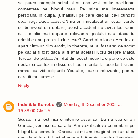
se putea intampla oricui si nu osa vezi multe accidente
comentate pe blogul meu. Pe mine ma intereseaza
persoana in culpa, jurnalistul pe care declari ca-l cunosti
doar vag. Daca acest CN nu ar fi incalecat un scuar verde
cu bemweul din dotare, acest accident nu avea loc. Cum
sa-ti explic mai departe relevanta gestului sau, daca tu
admiti ca nu prea stii cine este? Cand ai aflat ca Hendrix a
aparut intr-un film erotic, in tinerete, nu ai fost atat de socat
pe cat ai fi fost daca ai fi aflat acelasi lucru despre Maica
Tereza, de pilda... Am dat din acest motiv la o parte ce este
neclar si confuz in discursul tau referitor la accident si am
ramas cu videoclipurile Youtube, foarte relevante, pentru
care iti multumesc.
Reply
Indelible Bonobo
Monday, 8 December 2008 at
19:38:00 GMT-5
Scuze, n-a fost nici o intentie ascunsa. Eu nu stiu cine-i
Garcea, voi incerca sa aflu. Am vazut cateva comentarii pe
blogul tau semnate "Garcea" si mi-am imaginat ca-i un alter
ego de-al tau, tot astfel cum e InBonobo pentru Zamolxis.