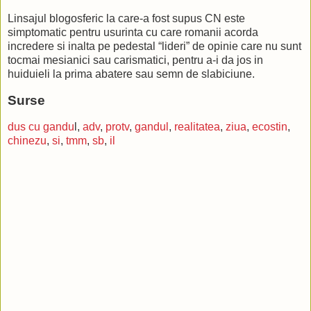
Linsajul blogosferic la care-a fost supus CN este
simptomatic pentru usurinta cu care romanii acorda
incredere si inalta pe pedestal “lideri” de opinie care nu sunt
tocmai mesianici sau carismatici, pentru a-i da jos in
huiduieli la prima abatere sau semn de slabiciune.
Surse
dus cu gandu
l,
adv
,
protv
,
gandul
,
realitatea
,
ziua
,
ecostin
,
chinezu
,
si
,
tmm
,
sb
,
il