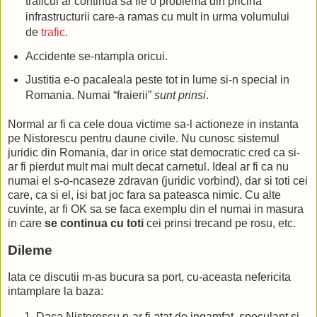
traficul ar continua sa fie o problema din pricina
infrastructurii care-a ramas cu mult in urma volumului
de
trafic
.
Accidente se-ntampla oricui.
Justitia e-o pacaleala peste tot in lume si-n special in
Romania. Numai “fraierii”
sunt prinsi
.
Normal ar fi ca cele doua victime sa-l actioneze in instanta
pe Nistorescu pentru daune civile. Nu cunosc sistemul
juridic din Romania, dar in orice stat democratic cred ca si-
ar fi pierdut mult mai mult decat carnetul. Ideal ar fi ca nu
numai el s-o-ncaseze zdravan (juridic vorbind), dar si toti cei
care, ca si el, isi bat joc fara sa pateasca nimic. Cu alte
cuvinte, ar fi OK sa se faca exemplu din el numai in masura
in care
se continua cu toti
cei prinsi trecand pe rosu, etc.
Dileme
Iata ce discutii m-as bucura sa port, cu-aceasta nefericita
intamplare la baza:
Daca Nistorescu n-ar fi atat de ingamfat, speculant si