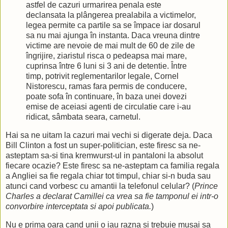
astfel de cazuri urmarirea penala este
declansata la plângerea prealabila a victimelor,
legea permite ca partile sa se împace iar dosarul
sa nu mai ajunga în instanta. Daca vreuna dintre
victime are nevoie de mai mult de 60 de zile de
îngrijire, ziaristul risca o pedeapsa mai mare,
cuprinsa între 6 luni si 3 ani de detentie. Între
timp, potrivit reglementarilor legale, Cornel
Nistorescu, ramas fara permis de conducere,
poate sofa în continuare, în baza unei dovezi
emise de aceiasi agenti de circulatie care i-au
ridicat, sâmbata seara, carnetul.
Hai sa ne uitam la cazuri mai vechi si digerate deja. Daca
Bill Clinton a fost un super-politician, este firesc sa ne-
asteptam sa-si tina kremwurst-ul in pantaloni la absolut
fiecare ocazie? Este firesc sa ne-asteptam ca familia regala
a Angliei sa fie regala chiar tot timpul, chiar si-n buda sau
atunci cand vorbesc cu amantii la telefonul celular? (
Prince
Charles a declarat Camillei ca vrea sa fie tamponul ei intr-o
convorbire interceptata si apoi publicata.
)
Nu e prima oara cand unii o iau razna si trebuie musai sa