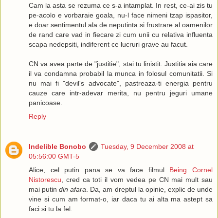
Cam la asta se rezuma ce s-a intamplat. In rest, ce-ai zis tu
pe-acolo e vorbaraie goala, nu-l face nimeni tzap ispasitor,
e doar sentimentul ala de neputinta si frustrare al oamenilor
de rand care vad in fiecare zi cum unii cu relativa influenta
scapa nedepsiti, indiferent ce lucruri grave au facut.
CN va avea parte de "justitie", stai tu linistit. Justitia aia care
il va condamna probabil la munca in folosul comunitatii. Si
nu mai fi "devil's advocate", pastreaza-ti energia pentru
cauze care intr-adevar merita, nu pentru jeguri umane
panicoase.
Reply
Indelible Bonobo
Tuesday, 9 December 2008 at
05:56:00 GMT-5
Alice, cel putin pana se va face filmul
Being Cornel
Nistorescu
, cred ca toti il vom vedea pe CN mai mult sau
mai putin
din afara
. Da, am dreptul la opinie, explic de unde
vine si cum am format-o, iar daca tu ai alta ma astept sa
faci si tu la fel.