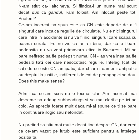
N-am stiut ca-i altcineva. Si fiindca-i un nume mai scurt
decat
dus cu gandul
, l-am folosit. Am inlocuit peste tot.
Prieteni?
Ce-am incercat sa spun este ca CN este departe de a fi
singurul care incalca regulile de circulatie. Nu e nici singurul
care intra in accidente si nu va fi nici singurul care scapa cu
basma curata. Eu nu zic ca asta-i bine, dar cu o floare
pedepsita nu va veni primavara etica in Bucuresti. Mi se
pare nefiresc sa fie pedepsit numai CN - as vrea insa sa fie
pedesiti
toti
cei care nesocotesc regulile. Inteleg (cat de
cat) de ce este CN antipatic, dar chiar si oamenii antipatici
au dreptul la justitie, indiferent de cat de pedagogici se dau.
Does this make sense?
Admit ca ce-am scris nu e tocmai clar. Am incercat mai
devreme sa adaug subheadings si sa mai clarific pe ici pe
colo. As aprecia foarte mult daca mi-ai spune ce ti se pare
in continuare ilogic sau nefondat.
Nu pretind sa stiu mai multe decat tine despre CN, dar cred
ca ce-am vazut pe iutub este suficient pentru a intelege
pozitia ta.