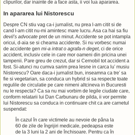
clipurilor, dar inainte de a face asta, ii voi lua apararea.
In apararea lui Nistorescu
Despre CN stiu vag ca-i jurnalist, nu prea l-am citit si de
cand l-am citit nu-mi amintesc mare lucru. Asa ca hai sa fiu
devil's advocate
pret de un minut. Accidente se pot intampla
oricui, d-aia se si cheama accidente. Si nu vorbesc numai
de accidente gen
mi-a intrat o agrafa-n deget
, ci de orice
accident, inclusiv cele in care mor oameni din pricina unei
tampenii. Pare greu de crezut, dar si Cernobil tot accident a
fost. Si-atunci nu cumva sarim prea lesne in carca lu' musiu
Nistorescu? Oare daca-i jurnalist bun, inseamna ca tre' sa
fie si vegetarian, sa conduca un hybrid si sa respecte toate
regulile de circulatie pe care nimeni altcineva in Bucuresti
nu le respecta? Ca sa nu mai vorbim de legile ciudate care,
conform relatarii lui Dan Carbunaru de pilda, ii vor permite
lui Nistorescu sa conduca in continuare chit ca are carnetul
suspendat:
În cazul în care victimele au nevoie de pâna la
60 de zile de îngrijiri medicale, pedeapsa este
de la 3 luni la 2 ani de închisoare. Pentru ca în