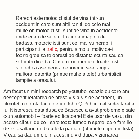
Rareori este motociclistul de vina intr-un
accident in care sunt altii raniti, de cele mai
multe ori motociclistii sunt de vina in accidente
unde ei au de suferit. In ciuda imaginii de
badass, motociclistii sunt cei mai vulnerabili
participanti la
trafic
, pentru simplul motiv ca-i
foarte greu sa te opresti pe distanta scurta sau sa
schimbi directia. Oricum, un moment foarte trist,
si cred ca asemenea nenorociri se-ntampla
multora, datorita (printre multe altele) urbanisticii
tampite a orasului.
Am facut un mini-research pe youtube, ocazie cu care am
descoperit relatarea de presa vis-a-vis de accident, un
filmulet motorola facut de un John Q Public, cat si declaratia
lui Nistorescu data dupa ce Basescu a avut problemele sale
c-un automobil – foarte edificatoare! Este usor de vazut din
aceste clipuri de ce-i sare toata lumea-n spate, ca o familie
de lei asaltand un bufallo la pamant (ultimele clipuri in lista).
Vreau sa dau un pic in acest individ dupa vizionarea