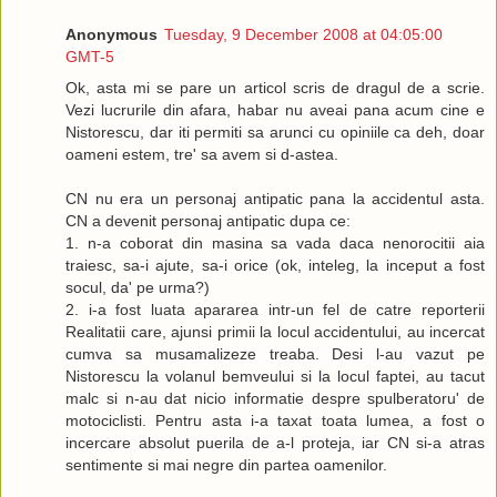
Anonymous
Tuesday, 9 December 2008 at 04:05:00
GMT-5
Ok, asta mi se pare un articol scris de dragul de a scrie.
Vezi lucrurile din afara, habar nu aveai pana acum cine e
Nistorescu, dar iti permiti sa arunci cu opiniile ca deh, doar
oameni estem, tre' sa avem si d-astea.
CN nu era un personaj antipatic pana la accidentul asta.
CN a devenit personaj antipatic dupa ce:
1. n-a coborat din masina sa vada daca nenorocitii aia
traiesc, sa-i ajute, sa-i orice (ok, inteleg, la inceput a fost
socul, da' pe urma?)
2. i-a fost luata apararea intr-un fel de catre reporterii
Realitatii care, ajunsi primii la locul accidentului, au incercat
cumva sa musamalizeze treaba. Desi l-au vazut pe
Nistorescu la volanul bemveului si la locul faptei, au tacut
malc si n-au dat nicio informatie despre spulberatoru' de
motociclisti. Pentru asta i-a taxat toata lumea, a fost o
incercare absolut puerila de a-l proteja, iar CN si-a atras
sentimente si mai negre din partea oamenilor.