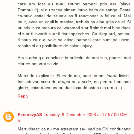
care am fost eu n-au zburat oameni prin aer (slava
Domnului!), si nu zacea nimeni intr-o balta de sange. Poate
ca-ntr-o astfel de situatie as fi reactionat la fel ca el. Mai
mult, avea un copil in masina, trebuia sa aiba grija de el. Si
nu stiu in ca masura cei vatamati s-ar fi simtit mai bine daca
el s-ar fi invartit si-ar fi tinut speeches. Ca lifeguard, pot sa-
ti spun ca n-ai voie sa atingi oameni care sunt pe uscat,
respira si au posibilitate de spinal injury.
Am s-adaug o concluzie in articolul de mai sus, poate-i mai
clar ce-am vrut sa zic.
Merci de explicatie. Si crede-ma, sunt un om
foarte
linistit.
Intr-adevar, scriu de
dragul de a scrie
, nu pentru bani sau
glorie, chiar daca uneori duc lipsa de astea din urma. :)
Reply
FerenczyAS
Tuesday, 9 December 2008 at 17:57:00 GMT-
5
Marturisesc ca nu ma asteptam sa-l vad pe CN conducand