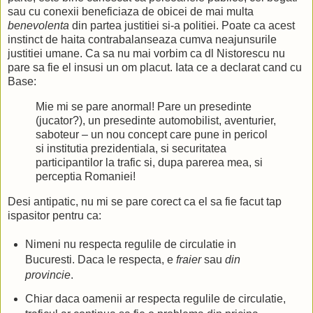
sau cu conexii beneficiaza de obicei de mai multa
benevolenta
din partea justitiei si-a politiei. Poate ca acest
instinct de haita contrabalanseaza cumva neajunsurile
justitiei umane. Ca sa nu mai vorbim ca dl Nistorescu nu
pare sa fie el insusi un om placut. Iata ce a declarat cand cu
Base:
Mie mi se pare anormal! Pare un presedinte
(jucator?), un presedinte automobilist, aventurier,
saboteur – un nou concept care pune in pericol
si institutia prezidentiala, si securitatea
participantilor la trafic si, dupa parerea mea, si
perceptia Romaniei!
Desi antipatic, nu mi se pare corect ca el sa fie facut tap
ispasitor pentru ca:
Nimeni nu respecta regulile de circulatie in
Bucuresti. Daca le respecta, e
fraier
sau
din
provincie
.
Chiar daca oamenii ar respecta regulile de circulatie,