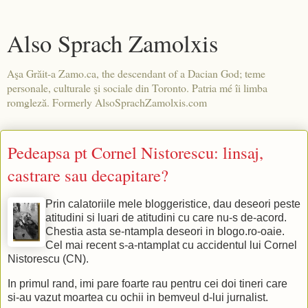
Also Sprach Zamolxis
Aşa Grăit-a Zamo.ca, the descendant of a Dacian God; teme
personale, culturale şi sociale din Toronto. Patria mé îi limba
romgleză. Formerly AlsoSprachZamolxis.com
Pedeapsa pt Cornel Nistorescu: linsaj,
castrare sau decapitare?
Prin calatoriile mele bloggeristice, dau deseori peste
atitudini si luari de atitudini cu care nu-s de-acord.
Chestia asta se-ntampla deseori in blogo.ro-oaie.
Cel mai recent s-a-ntamplat cu accidentul lui Cornel
Nistorescu (CN).
In primul rand, imi pare foarte rau pentru cei doi tineri care
si-au vazut moartea cu ochii in bemveul d-lui jurnalist.