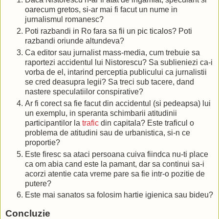
oarecum gretos, si-ar mai fi facut un nume in
jurnalismul romanesc?
Poti razbandi in Ro fara sa fii un pic ticalos? Poti
razbandi oriunde altundeva?
Ca editor sau jurnalist mass-media, cum trebuie sa
raportezi accidentul lui Nistorescu? Sa sublieniezi ca-i
vorba de el, intarind perceptia publicului ca jurnalistii
se cred deasupra legii? Sa treci sub tacere, dand
nastere speculatiilor conspirative?
Ar fi corect sa fie facut din accidentul (si pedeapsa) lui
un exemplu, in speranta schimbarii atitudinii
participantilor la
trafic
din capitala? Este traficul o
problema de atitudini sau de urbanistica, si-n ce
proportie?
Este firesc sa ataci persoana cuiva fiindca nu-ti place
ca om abia cand este la pamant, dar sa continui sa-i
acorzi atentie cata vreme pare sa fie intr-o pozitie de
putere?
Este mai sanatos sa folosim hartie igienica sau bideu?
Concluzie