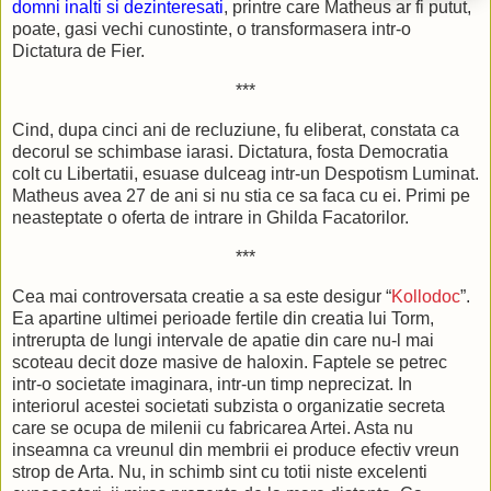
domni inalti si dezinteresati
, printre care Matheus ar fi putut,
poate, gasi vechi cunostinte, o transformasera intr-o
Dictatura de Fier.
***
Cind, dupa cinci ani de recluziune, fu eliberat, constata ca
decorul se schimbase iarasi. Dictatura, fosta Democratia
colt cu Libertatii, esuase dulceag intr-un Despotism Luminat.
Matheus avea 27 de ani si nu stia ce sa faca cu ei. Primi pe
neasteptate o oferta de intrare in Ghilda Facatorilor.
***
Cea mai controversata creatie a sa este desigur “
Kollodoc
”.
Ea apartine ultimei perioade fertile din creatia lui Torm,
intrerupta de lungi intervale de apatie din care nu-l mai
scoteau decit doze masive de haloxin. Faptele se petrec
intr-o societate imaginara, intr-un timp neprecizat. In
interiorul acestei societati subzista o organizatie secreta
care se ocupa de milenii cu fabricarea Artei. Asta nu
inseamna ca vreunul din membrii ei produce efectiv vreun
strop de Arta. Nu, in schimb sint cu totii niste excelenti