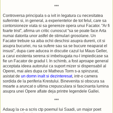
***
Controversa principala s-a ivit in legatura cu necesitatea
suferintei si, in general, a experientelor de tot felul, care sa
contorsioneze viata si sa genereze opera unui Facator. “Ar fi
foarte trist”, afirma un critic cunoscut “sa se poate face Arta
numai datorita unor astfel de stimulari grosolane. Un
Facator trebuie sa aiba ochii deschisi asupra durerii, cit si
asupra bucuriei, nu sa sufere sau sa se bucure neaparat el
insusi”, dupa care aducea in discutie cazul lui Maus Geller,
a carui existenta serena si imbelsugata nu-l impiedicase sa
fie un Facator de gradul I. In schimb, a fost aproape general
acceptata ideea autorului ca suport mizer si dispensabil al
Operei, mai ales dupa ce Matheus Torm s-a spinzurat,
asistat de
un domn inalt si dezinteresat
, intr-o camera
sordida de la periferia Krestului. Binevenita si obscura sa
moarte a aruncat o ultima crepusculara si fascinanta lumina
asupra unei Opere aflate deja printre legendele Gallei.
***
Adaug la ce-a scris ctp poemul lui Saadi, un major poet