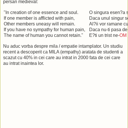
persan medieval:
"In creation of one essence and soul.
O singura esen?a si
If one member is afflicted with pain,
Daca unul singur se
Other members uneasy will remain.
Al?ii vor ramane cu
If you have no sympathy for human pain,
Daca nu-ti pasa de
The name of human you cannot retain."
E?ti un trist ne-
OM
Nu aduc vorba despre mila / empatie intamplator. Un studiu
recent a descoperit ca MILA (empathy) aratata de studenti a
scazut cu 40% in cei care au intrat in 2000 fata de cei care
au intrat inaintea lor.