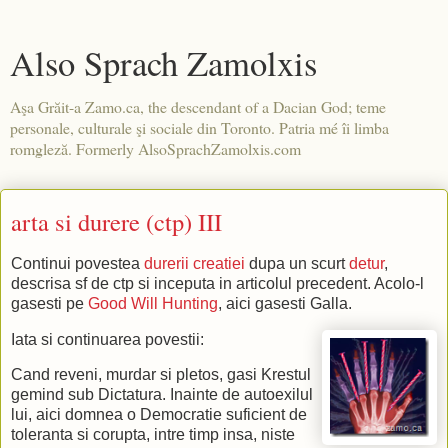
Also Sprach Zamolxis
Aşa Grăit-a Zamo.ca, the descendant of a Dacian God; teme
personale, culturale şi sociale din Toronto. Patria mé îi limba
romgleză. Formerly AlsoSprachZamolxis.com
arta si durere (ctp) III
Continui povestea
durerii creatiei
dupa un scurt
detur
,
descrisa sf de ctp si inceputa in articolul precedent. Acolo-l
gasesti pe
Good Will Hunting
, aici gasesti Galla.
Iata si continuarea povestii:
Cand reveni, murdar si pletos, gasi Krestul
gemind sub Dictatura. Inainte de autoexilul
lui, aici domnea o Democratie suficient de
toleranta si corupta, intre timp insa, niste