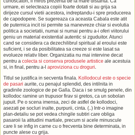
cunoscatori, ii miros prezenta de la mare distanta. Ca
urmare, ei selecteaza copiii foarte dotati si au grija sa
dirijeze cursul vietii acestora, indreptandu-i spre producerea
de capodopere. Se sugereaza ca aceasta Cabala este atit
de puternica incit isi permite sa manevreze chiar si evolutia
politica a societatii, numai si numai pentru a-i oferi viitorului
geniu un material existential autentic si zguduitor. Atunci
cand se considera ca dezechilibrul spiritual al eroului este
suficient, i se da posibilitatea sa creeze si este lasat sa
evolueze relativ liber. Organizatia nu mai intervine decat
pentru a
colecta si conserva produsele artistice
ale acestuia
si, in final, pentru a-l
aproviziona cu droguri
.
Titlul se justifica in secventa finala.
Kollodocul este o specie
de pasari
aurite, cu penajul splendid, des intilnita in
gradinile zoologice de pe Galla. Daca i se smulg penele, din
kollodoc ramine un trupusor firav si gretos, ca un sobolan
jupuit. Pe o scena imensa, zeci de astfel de kollodoci,
asezati pe socluri inalte, purpurii, cinta. (..) Intr-o imagine
plan-detaliu se pot vedea chingile subtiri care obliga
pasaroii la atitudini martiale, precum si acele minuscule
care li se infig in carne cu o frecventa bine determinata, in
puncte alese cu grija.