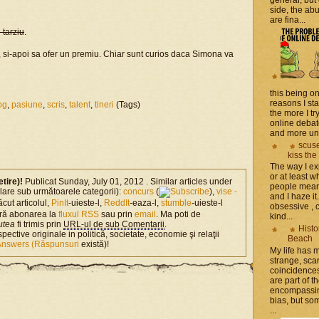
side, the a
are fina...
 tarziu
.
 si-apoi sa ofer un premiu. Chiar sunt curios daca Simona va
this being on
reasons I sta
og
,
pasiune
,
scris
,
talent
,
tineri
(Tags)
the more I tr
online debat
and more unsa
scuse
kiss the
The way I ex
or at least w
etire)!
Publicat Sunday, July 01, 2012 . Similar articles under
people mean 
milare sub următoarele categorii):
concurs
(
),
vise -
and I haze it.
ăcut articolul,
PinIt
-uieste-l,
ReddIt
-eaza-l,
stumble
-uieste-l
obsessive , 
ră abonarea la
fluxul RSS
sau prin
email
. Ma poti de
kind...
utea
fi trimis prin
URL-ul de sub Comentarii
.
Histo
spective originale in politică, societate, economie şi relaţii
Beach
Answers (Răspunsuri
există)!
My life has
strange, sca
coincidence
are part of th
encompassin
bias, but som
...