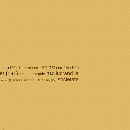
pora
(129)
discriminare - PC
(131)
ea / el
(102)
et
(191)
lucrand la
justitie-coruptie
(114)
societate
servicii secrete - terorism
(22)
sate
(9)