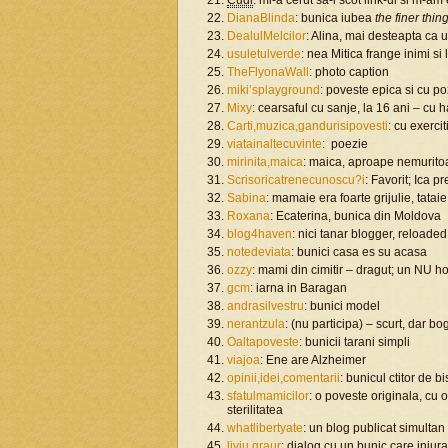
Cudi
: mi-a cerut sa-i scot link-ul si m-am
DianaBlinda
: bunica iubea
the finer thing
DealulMelcilor
: Alina, mai desteapta ca 
usuletulverde
: nea Mitica frange inimi si l
TheFlyonaWall
: photo caption
miki’splayground
: poveste epica si cu p
Mixy
: cearsaful cu sanje, la 16 ani – cu 
Carti,muzica,gandurisipovesti
: cu exerci
viatainaltecuvinte
: poezie
mirinita,maica
: maica, aproape nemuritoa
Scrisoricatrenecunoscu?i
: Favorit; Ica 
Sabina
: mamaie era foarte grijulie, tataie
Roxana
: Ecaterina, bunica din Moldova
blog4haven
: nici tanar blogger, reloaded
notedeviata
: bunici casa es su acasa
ozzy
: mami din cimitir – dragut; un NU ho
gcm
: iarna in Baragan
andrasilvestru
: bunici model
nerantzula
: (nu participa) – scurt, dar bo
Oaltapoveste
: bunicii tarani simpli
viajoa
: Ene are Alzheimer
opinii,idei,comentarii
: bunicul ctitor de bi
sfatulmamicilor
: o poveste originala, cu 
sterilitatea
whatlibertyate
: un blog publicat simulta
liviu.graur
: dialog cu un bunic care injura