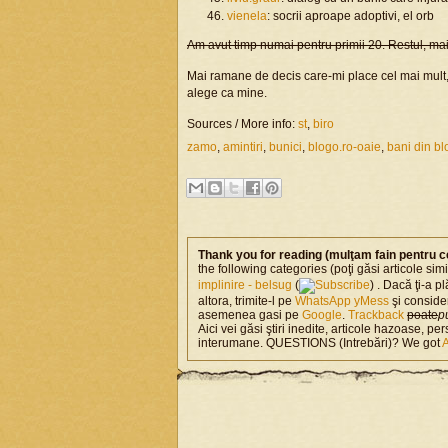
vienela
: socrii aproape adoptivi, el orb
Am avut timp numai pentru primii 20. Restul, mai
Mai ramane de decis care-mi place cel mai mult,
alege ca mine.
Sources / More info:
st
,
biro
zamo
,
amintiri
,
bunici
,
blogo.ro-oaie
,
bani din bl
Thank you for reading (mulţam fain pentru c
the following categories (poţi găsi articole si
implinire - belsug
(
) . Dacă ţi-a pl
altora, trimite-l pe
WhatsApp
yMess
şi conside
asemenea gasi pe
Google
.
Trackback
poate
p
Aici vei găsi ştiri inedite, articole hazoase, per
interumane. QUESTIONS (Intrebări)? We got