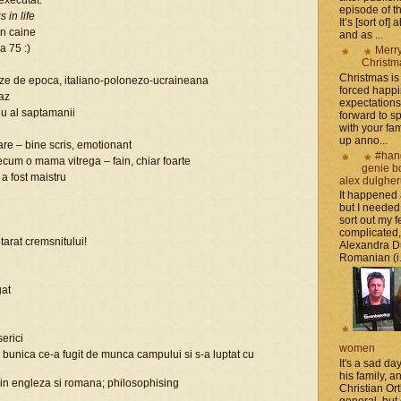
 executat.
episode of t
s in life
It’s [sort of]
un caine
and as ...
a 75 :)
Merr
Christm
Christmas is 
oze de epoca, italiano-polonezo-ucraineana
forced happ
haz
expectations 
tiu al saptamanii
forward to 
with your fam
up anno...
re – bine scris, emotionant
#han
precum o mama vitrega – fain, chiar foarte
genie b
 a fost maistru
alex dulghe
It happened
but I needed
sort out my fe
complicated
tarat cremsnitului!
Alexandra D
Romanian (i.e
gat
serici
women
o bunica ce-a fugit de munca campului si s-a luptat cu
It's a sad da
his family, 
n in engleza si romana; philosophising
Christian Or
general, but 