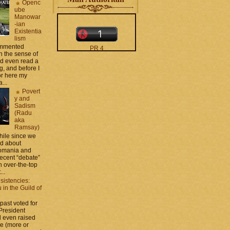
Openc
ube
Manowar
-ian
Existentia
lism
commented
PR 4
 the sense of
The counters only desktop
nd even read a
views
g, and before I
ror here my
...
Povert
y and
Sadism
(Radu
aka
Ramsay)
moar stats and badges in
while since we
the
http://CONTACT
ed about
.zamo .ca
si
Romania and
http://BLOGROLL . zamo .
recent “debate”
ca
 over-the-top
...
sistencies:
in the Guild of
 past voted for
 President
 even raised
ce (more or