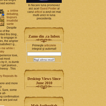
bused women
In fiecare luna promovez
aici acel
Guest Poster
al
online
carui
articol
a avut cei mai
debating,
multi unici in luna
toujours
precedenta
insatisfai
sante
Despite
e of the
rted this blog ,
Zamo din .ca Inbox
y to engage in
es, the angrier
tisfied I g...
Primeşte
articolele
 me while i
integral şi automat!
 sky
perience love,
hat most
by it , is dumb
 I get jealous ,
cheesy . This
ry Repeats Its
Desktop Views Since
June 2010
 more and more
ry
s. Sure, some
e all-
g confirmation
e are just out
Mah Authoritah