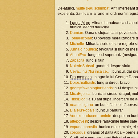
De-atunci,
multe s-au schimbat
. Ar fi interesant
excelenta. Sa-i luam la rand, in ordinea “inregistr
LumeaMare
: Alina e banateanca si-a sc
bunica.
dar nu participa
Damian
: Oana e clujeanca si povesteste 
TomaNicolau
: O poveste moralizatoare d
Michelle
: Mihaela scrie despre regrete si
Jurnaldinburtica
: revolutia si bunicii (ne
AboutEva
: lungutz si superbutz (nesigur
Zapacita
: lung si fain
NotedeSubsol
: ganduri despre viata
Ceva…nu ?tiu înca ce…
: bunicul, dar pr
Pro-memoria
: biografia lui George Dobos
Doiochialbastri
: lung si direct, bravo
george’sweblogforfriends
: nu-i despre b
MicaEgoista
: bunici si cirese; dragut, m
TibisBlog
: la 10 ani dupa, incercare de a
neamtutiganu
: un bunic “alcoolic” povest
D’alelu’Popa’s
: bunicul padurar
Vortexdeaducere-aminte
: despre un buni
altepovesti
: despre radacinile fiintei sale
expunemprostia
: bunica era cuminte, el
corcodus
: dreams of Balta Alba – perne s