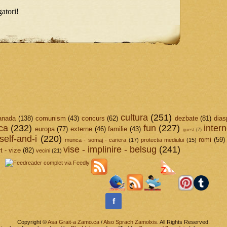
cultura
(251)
anada
(138)
comunism
(43)
concurs
(62)
dezbate
(81)
dias
ica
(232)
fun
(227)
intern
europa
(77)
externe
(46)
familie
(43)
guest
(7)
elf-and-i
(220)
romi
(59)
munca - somaj - cariera
(17)
protectia mediului
(15)
vise - implinire - belsug
(241)
t - vize
(82)
vecini
(21)
f
Copyright ©
Asa Grait-a Zamo.ca
/
Also Sprach Zamolxis
. All Rights Reserved.