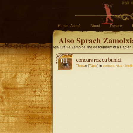
Home - Acasă
About
Despre
Also Sprach Zamolxi
Aşa Grăit-a Zamo.ca, the descendant of a Dacian 
01
concurs roz cu bunici
Throw
n (
Ţâpa
t) in
concurs
,
vise - impli
jul