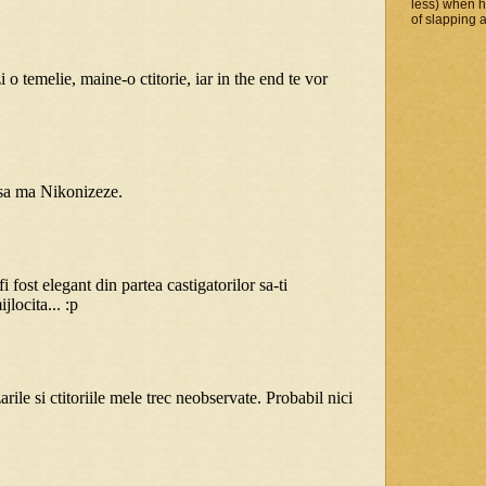
less) when 
of slapping a