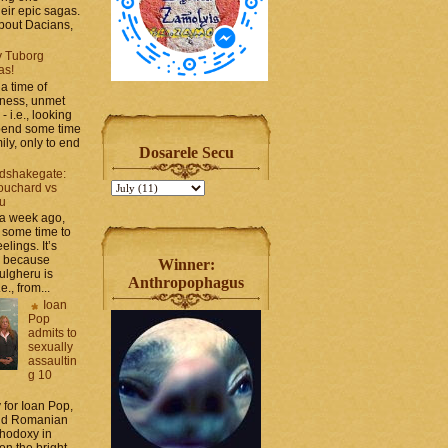
heir epic sagas.
 about Dacians,
y Tuborg
as!
a time of
iness, unmet
- i.e., looking
spend some time
ily, only to end
Dosarele Secu
dshakegate:
ouchard vs
ru
 a week ago,
 some time to
elings. It’s
, because
Winner:
ulgheru is
Anthropophagus
., from...
Ioan
Pop
admits to
sexually
assaultin
g 10
y for Ioan Pop,
and Romanian
thodoxy in
on the bright