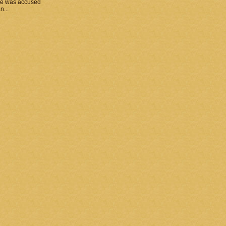
he was accused
n...