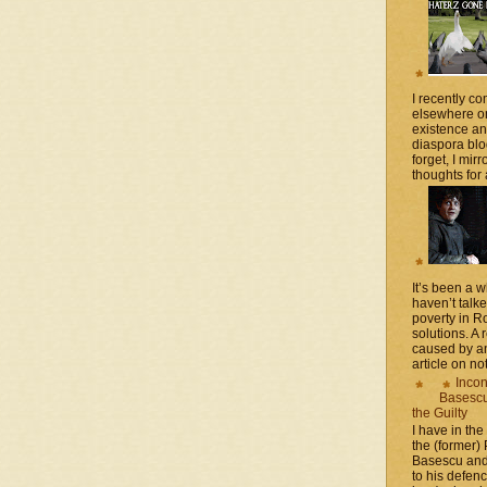
I recently 
elsewhere on
existence a
diaspora blo
forget, I mir
thoughts for a
It’s been a 
haven’t talk
poverty in 
solutions. A 
caused by an
article on not
Incon
Basescu 
the Guilty
I have in the
the (former)
Basescu and
to his defen