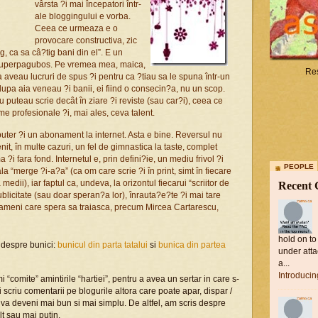
vârsta ?i mai începatori într-
ale bloggingului e vorba.
Ceea ce urmeaza e o
provocare constructiva, zic
g, ca sa câ?tig bani din el”. E un
 superpagubos. Pe vremea mea, maica,
Res
 aveau lucruri de spus ?i pentru ca ?tiau sa le spuna într-un
 dupa aia veneau ?i banii, ei fiind o consecin?a, nu un scop.
u puteau scrie decât în ziare ?i reviste (sau car?i), ceea ce
me profesionale ?i, mai ales, ceva talent.
mputer ?i un abonament la internet. Asta e bine. Reversul nu
it, în multe cazuri, un fel de gimnastica la taste, complet
?i fara fond. Internetul e, prin defini?ie, un mediu frivol ?i
PEOPLE
ala “merge ?i-a?a” (ca om care scrie ?i în print, simt în fiecare
edii), iar faptul ca, undeva, la orizontul fiecarui “scriitor de
Recent
ublicitate (sau doar speran?a lor), înrauta?e?te ?i mai tare
 oameni care spera sa traiasca, precum Mircea Cartarescu,
hold on to
e despre bunici:
bunicul din parta tatalui
si
bunica din partea
under atta
a...
Introduci
“comite” amintirile “hartiei”, pentru a avea un sertar in care s-
 scriu comentarii pe blogurile altora care poate apar, dispar /
 va deveni mai bun si mai simplu. De altfel, am scris despre
t sau mai putin.