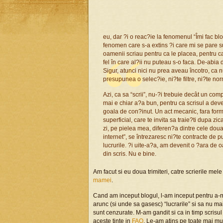
eu, dar ?i o reac?ie la fenomenul “Îmi fac blo
fenomen care s-a extins ?i care mi se pare
oamenii scriau pentru ca le placea, pentru ca
fel în care al?ii nu puteau s-o faca. De-abia
Sigur, atunci nici nu prea aveau încotro, ca n
presupunea o selec?ie, ni?te filtre, ni?te nor
Azi, ca sa “scrii”, nu-?i trebuie decât un co
mai e chiar a?a bun, pentru ca scrisul a deven
goala de con?inut. Un act mecanic, fara forma 
superficial, care te invita sa traie?ti dupa zic
zi, pe pielea mea, diferen?a dintre cele doua m
internet”, se întrezaresc ni?te contracte de p
lucrurile. ?i uite-a?a, am devenit o ?ara de
din scris. Nu e bine.
Am facut si eu doua trimiteri, catre scrierile mel
mamei
.
Cand am inceput blogul, l-am inceput pentru a-mi 
arunc (si unde sa gasesc) “lucrarile” si sa nu mai
sunt cenzurate. M-am gandit si ca in timp scrisul
aceste tinte in
FAQ
. Le-am atins pe toate mai mul