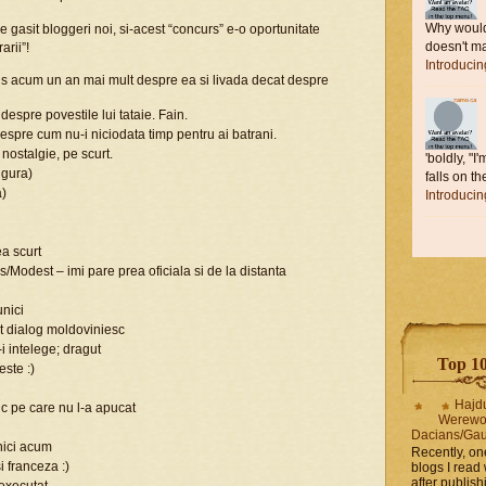
Why would 
 de gasit bloggeri noi, si-acest “concurs” e-o oportunitate
doesn't ma
arii”!
Introduci
ris acum un an mai mult despre ea si livada decat despre
despre povestile lui tataie. Fain.
espre cum nu-i niciodata timp pentru ai batrani.
 nostalgie, pe scurt.
'boldly, "I
sigura)
falls on the
a)
Introduci
ea scurt
/Modest – imi pare prea oficiala si de la distanta
unici
ult dialog moldoviniesc
-i intelege; dragut
Top 10 
este :)
Hajd
c pe care nu l-a apucat
Werewo
Dacians/Gau
 nici acum
Recently, on
i franceza :)
blogs I read 
after publis