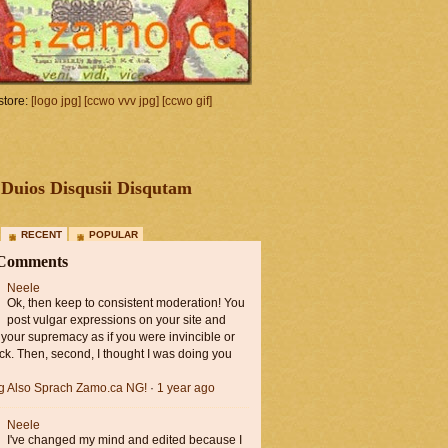
tore:
[logo jpg]
[ccwo vvv jpg]
[ccwo gif]
Duios Disqusii Disqutam
RECENT
POPULAR
 Comments
Neele
Ok, then keep to consistent moderation! You
post vulgar expressions on your site and
 your supremacy as if you were invincible or
ck. Then, second, I thought I was doing you
ng Also Sprach Zamo.ca NG!
·
1 year ago
Neele
I've changed my mind and edited because I