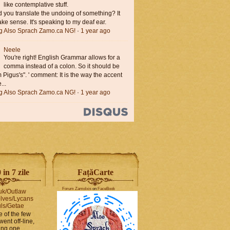
like contemplative stuff.
you translate the undoing of something? It
ke sense. It's speaking to my deaf ear.
ng Also Sprach Zamo.ca NG!
·
1 year ago
Neele
You're right! English Grammar allows for a
comma instead of a colon. So it should be
'm Pigus's". ' comment: It is the way the accent
...
ng Also Sprach Zamo.ca NG!
·
1 year ago
in 7 zile
FaṭăCarte
Forum Zamolxis
on
FaceBook
uk/Outlaw
lves/Lycans
ls/Getae
e of the few
went off-line,
hing one