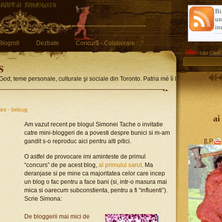
Bi
u
in
Blogroll
Dezbate
Concur$ - Colaborare
SĂRI
sau
caută
s
God; teme personale, culturale şi sociale din Toronto. Patria mé îi limba romglez
nire - belsug
ai
Am vazut recent pe blogul Simonei Tache o invitatie
catre mini-bloggeri de a povesti despre bunici si m-am
gandit s-o reproduc aici pentru alti pitici.
[
LP
O astfel de provocare imi aminteste de primul
“concurs” de pe acest blog,
al primului sarut
. Ma
deranjase si pe mine ca majoritatea celor care incep
un blog o fac pentru a face bani (si, intr-o masura mai
mica si oarecum subconstienta, pentru a fi “influenti”).
Scrie Simona:
De bloggerii mai mici de