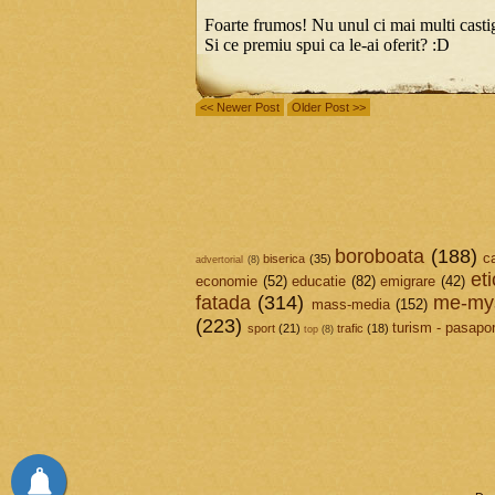
<< Newer Post
Older Post >>
boroboata
(188)
c
biserica
(35)
advertorial
(8)
et
economie
(52)
educatie
(82)
emigrare
(42)
fatada
(314)
me-mys
mass-media
(152)
(223)
turism - pasapor
sport
(21)
trafic
(18)
top
(8)