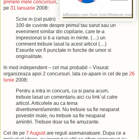
primele mele concursuri
,
pe
31 Ianuarie
2008:
Scrie in (cel putin)
100 de cuvinte despre primul tau sarut sau un
eveniment similar din copilarie, care te-a
impresionat si ti-a ramas in minte. (…) un
comment trebuie lasat la acest articol (…)
Eseurile vor fi punctate in functie de umor si
originalitate.
In mod independent – cel mai probabil – Visurat
organizeaza apoi 2 concursuri. Iata ce-apare in cel de pe
26
Iunie
2008:
Pentru a intra in concurs, ca si pana acum,
trebuie lasat un comentariu aici cu link`ul catre
articol. Articolele au ca tema
divertisment/amintiri. Nu trebuie sa fie neaparat
povestiri reale, nu trebuie sa fie neaparat
amintiri. Trebuie doar sa fie amuzante.
Cel de pe
7 August
are reguli asemanatoare. Dupa ce a