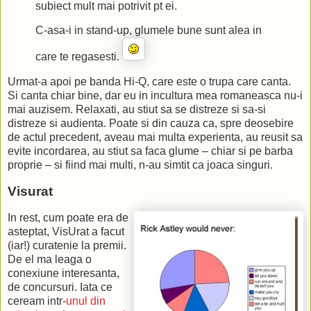
subiect mult mai potrivit pt ei.
C-asa-i in stand-up, glumele bune sunt alea in
care te regasesti.
Urmat-a apoi pe banda Hi-Q, care este o trupa care canta.
Si canta chiar bine, dar eu in incultura mea romaneasca nu-i
mai auzisem. Relaxati, au stiut sa se distreze si sa-si
distreze si audienta. Poate si din cauza ca, spre deosebire
de actul precedent, aveau mai multa experienta, au reusit sa
evite incordarea, au stiut sa faca glume – chiar si pe barba
proprie – si fiind mai multi, n-au simtit ca joaca singuri.
Visurat
In rest, cum poate era de
asteptat, VisUrat a facut
(iar!) curatenie la premii.
De el ma leaga o
conexiune interesanta,
de concursuri. Iata ce
ceream intr-
unul din