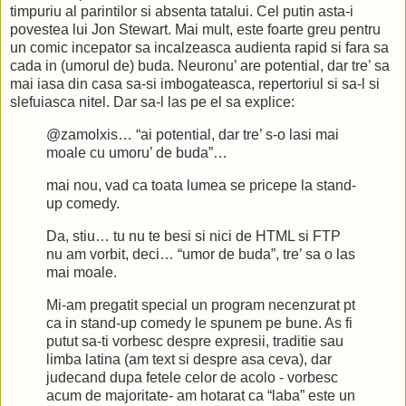
timpuriu al parintilor si absenta tatalui. Cel putin asta-i
povestea lui Jon Stewart. Mai mult, este foarte greu pentru
un comic incepator sa incalzeasca audienta rapid si fara sa
cada in (umorul de) buda. Neuronu’ are potential, dar tre’ sa
mai iasa din casa sa-si imbogateasca, repertoriul si sa-l si
slefuiasca nitel. Dar sa-l las pe el sa explice:
@zamolxis… “ai potential, dar tre’ s-o lasi mai
moale cu umoru’ de buda”…
mai nou, vad ca toata lumea se pricepe la stand-
up comedy.
Da, stiu… tu nu te besi si nici de HTML si FTP
nu am vorbit, deci… “umor de buda”, tre’ sa o las
mai moale.
Mi-am pregatit special un program necenzurat pt
ca in stand-up comedy le spunem pe bune. As fi
putut sa-ti vorbesc despre expresii, traditie sau
limba latina (am text si despre asa ceva), dar
judecand dupa fetele celor de acolo - vorbesc
acum de majoritate- am hotarat ca “laba” este un