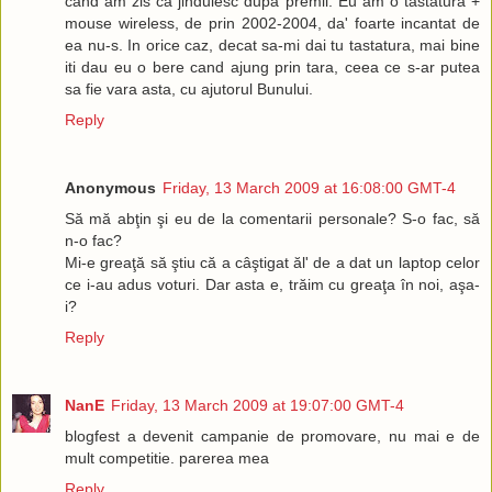
cand am zis ca jinduiesc dupa premii. Eu am o tastatura +
mouse wireless, de prin 2002-2004, da' foarte incantat de
ea nu-s. In orice caz, decat sa-mi dai tu tastatura, mai bine
iti dau eu o bere cand ajung prin tara, ceea ce s-ar putea
sa fie vara asta, cu ajutorul Bunului.
Reply
Anonymous
Friday, 13 March 2009 at 16:08:00 GMT-4
Să mă abţin şi eu de la comentarii personale? S-o fac, să
n-o fac?
Mi-e greaţă să ştiu că a câştigat ăl' de a dat un laptop celor
ce i-au adus voturi. Dar asta e, trăim cu greaţa în noi, aşa-
i?
Reply
NanE
Friday, 13 March 2009 at 19:07:00 GMT-4
blogfest a devenit campanie de promovare, nu mai e de
mult competitie. parerea mea
Reply