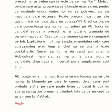
presedinte, ar trebui sa-i reflecte pe cei mai "tari". Motivul
pentru care asta nu pare sa se intample este, zic eu, pentru
ca gusturile unora dintre noi nu se potrivesc cu ale
majoritatii
care voteaza
. Poate prietenii nostri au alte
gusturi, dar ce folos daca nu voteaza?!? Cred ca oricine
care comenteaza aici nu l-ar considera pe VC Tudor un
candidat serios la presedintie, si totusi o gramada de
oameni l-au votat. Cred ca-ti dai seama ca nu i-a cumparat
pe toti. Explicatia e mult mai simpla: majoritatea celor care
voteaza/aleg n-au timp si chef sa se uite la toate
posibilitatile. Sincer sa fiu, si eu cand am votat la
RoBlogFest n-am stat sa ma uit la toate blogurile
candidate, chiar daca am incercat; pur si simplu n-am avut
timp.
Altii poate au si mai mult timp si se multumesc sa se uite
numai la blogurile pe care le cunosc deja, care sunt
probabil 2-3 si pe care poate le-au cunoscut fiindca au
sperat sa castige o masina citindu-l. Iata de ce nu cred ca
asta-i vina lui VisUrat..
Reply