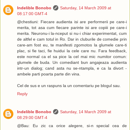
Indelible Bonobo
Saturday, 14 March 2009 at
08:17:00 GMT-4
@chestiuni: Fiecare audienta isi are performerii pe care-i
merita, tot asa cum fiecare parinte isi are copiii pe care-i
merita. Neuronu-i la-nceput si nu-i chiar experimentat, cum
de altfel e cam totul in Ro. Dar in cluburile de comedie prin
care-am fost eu, te manifesti zgomotos la glumele care-ti
plac, si fie taci, fie huidui la cele care nu. Fara feedback,
este normal ca el sa pice la cel mai mic numitor comun:
glumele de buda. Un comediant bun angajeaza audienta
intr-un dialog; cand asta nu se-ntampla, e ca la divort -
ambele parti poarta parte din vina.
Cel de sus e un raspuns la un comentariu pe blogul sau.
Reply
Indelible Bonobo
Saturday, 14 March 2009 at
08:29:00 GMT-4
@Bau: Eu zic ca orice alegere, si-n special cea de