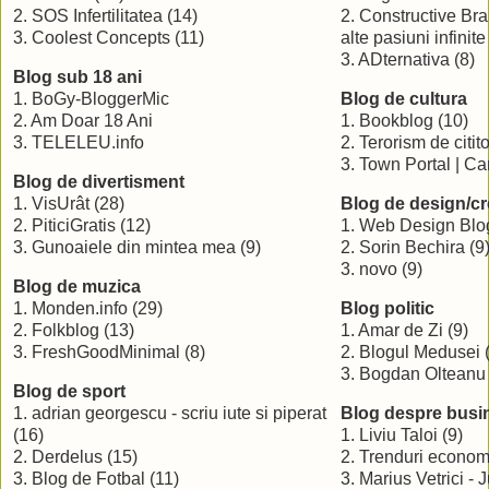
2. SOS Infertilitatea (14)
2. Constructive Bra
3. Coolest Concepts (11)
alte pasiuni infinite
3. ADternativa (8)
Blog sub 18 ani
1. BoGy-BloggerMic
Blog de cultura
2. Am Doar 18 Ani
1. Bookblog (10)
3. TELELEU.info
2. Terorism de citit
3. Town Portal | Car
Blog de divertisment
1. VisUrât (28)
Blog de design/cr
2. PiticiGratis (12)
1. Web Design Blo
3. Gunoaiele din mintea mea (9)
2. Sorin Bechira (9
3. novo (9)
Blog de muzica
1. Monden.info (29)
Blog politic
2. Folkblog (13)
1. Amar de Zi (9)
3. FreshGoodMinimal (8)
2. Blogul Medusei 
3. Bogdan Olteanu -
Blog de sport
1. adrian georgescu - scriu iute si piperat
Blog despre busi
(16)
1. Liviu Taloi (9)
2. Derdelus (15)
2. Trenduri econom
3. Blog de Fotbal (11)
3. Marius Vetrici - 