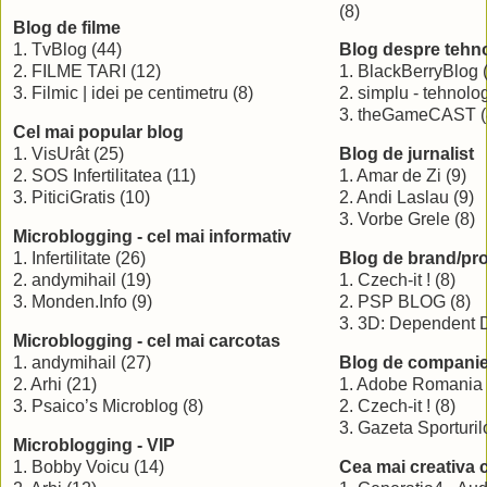
(8)
Blog de filme
1. TvBlog (44)
Blog despre tehn
2. FILME TARI (12)
1. BlackBerryBlog 
3. Filmic | idei pe centimetru (8)
2. simplu - tehnolog
3. theGameCAST (
Cel mai popular blog
1. VisUrât (25)
Blog de jurnalist
2. SOS Infertilitatea (11)
1. Amar de Zi (9)
3. PiticiGratis (10)
2. Andi Laslau (9)
3. Vorbe Grele (8)
Microblogging - cel mai informativ
1. Infertilitate (26)
Blog de brand/pr
2. andymihail (19)
1. Czech-it ! (8)
3. Monden.Info (9)
2. PSP BLOG (8)
3. 3D: Dependent 
Microblogging - cel mai carcotas
1. andymihail (27)
Blog de compani
2. Arhi (21)
1. Adobe Romania 
3. Psaico’s Microblog (8)
2. Czech-it ! (8)
3. Gazeta Sporturilo
Microblogging - VIP
1. Bobby Voicu (14)
Cea mai creativa 