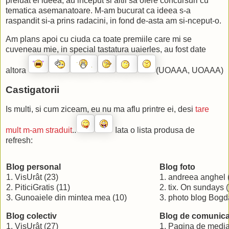
preluat el ideea, au inceput si altii sa ofere concursuri cu
tematica asemanatoare. M-am bucurat ca ideea s-a
raspandit si-a prins radacini, in fond de-asta am si-nceput-o.
Am plans apoi cu ciuda ca toate premiile care mi se
cuveneau mie, in special tastatura uaierles, au fost date
altora
(UOAAA, UOAAA)
Castigatorii
Is multi, si cum ziceam, eu nu ma aflu printre ei, desi
tare
mult m-am straduit
..
Iata o lista produsa de
refresh:
Blog personal
Blog foto
1. VisUrât (23)
1. andreea anghel 
2. PiticiGratis (11)
2. tix. On sundays (
3. Gunoaiele din mintea mea (10)
3. photo blog Bogd
Blog colectiv
Blog de comunica
1. VisUrât (27)
1. Pagina de media