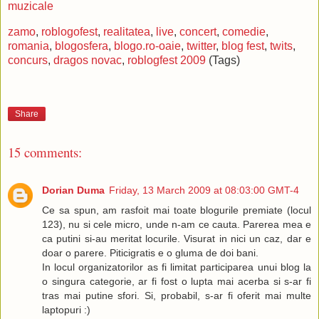
muzicale
zamo
,
roblogofest
,
realitatea
,
live
,
concert
,
comedie
,
romania
,
blogosfera
,
blogo.ro-oaie
,
twitter
,
blog fest
,
twits
,
concurs
,
dragos novac
,
roblogfest 2009
(Tags)
Share
15 comments:
Dorian Duma
Friday, 13 March 2009 at 08:03:00 GMT-4
Ce sa spun, am rasfoit mai toate blogurile premiate (locul
123), nu si cele micro, unde n-am ce cauta. Parerea mea e
ca putini si-au meritat locurile. Visurat in nici un caz, dar e
doar o parere. Piticigratis e o gluma de doi bani.
In locul organizatorilor as fi limitat participarea unui blog la
o singura categorie, ar fi fost o lupta mai acerba si s-ar fi
tras mai putine sfori. Si, probabil, s-ar fi oferit mai multe
laptopuri :)