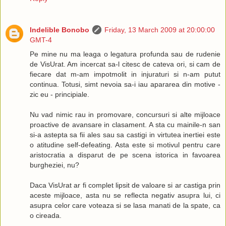
Indelible Bonobo
Friday, 13 March 2009 at 20:00:00
GMT-4
Pe mine nu ma leaga o legatura profunda sau de rudenie
de VisUrat. Am incercat sa-l citesc de cateva ori, si cam de
fiecare dat m-am impotmolit in injuraturi si n-am putut
continua. Totusi, simt nevoia sa-i iau apararea din motive -
zic eu - principiale.
Nu vad nimic rau in promovare, concursuri si alte mijloace
proactive de avansare in clasament. A sta cu mainile-n san
si-a astepta sa fii ales sau sa castigi in virtutea inertiei este
o atitudine self-defeating. Asta este si motivul pentru care
aristocratia a disparut de pe scena istorica in favoarea
burgheziei, nu?
Daca VisUrat ar fi complet lipsit de valoare si ar castiga prin
aceste mijloace, asta nu se reflecta negativ asupra lui, ci
asupra celor care voteaza si se lasa manati de la spate, ca
o cireada.