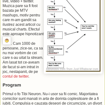
live, video + twitter.
Muzica pare sa fi fost
bazata pe MTV
mashups, motiv pentru
care m-am gandit sa
ilustrez acest articol cu
musical charts. Efectul
este aproape hipnotizant
. Cam 1000 de
persoane, zice-se, ca sa
nu mai vorbim de cei
care s-au uitat la stream.
Am lasat tot ce-aveam
de facut si-am intrat in
joc, nestapanit, de pe
contul de twitter
.
Program
Primul o fo Tibi Neuron. Nu-i usor sa fii comic. Majoritatea
comicilor sunt manati in
arta
de dorinta coplesitoare de a fi
iubiti. Compulsia e cauzata deseori de circumcizie, un divort