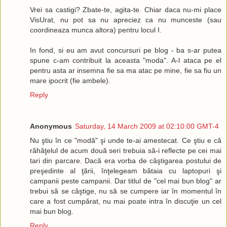
Vrei sa castigi? Zbate-te, agita-te. Chiar daca nu-mi place
VisUrat, nu pot sa nu apreciez ca nu munceste (sau
coordineaza munca altora) pentru locul I.
In fond, si eu am avut concursuri pe blog - ba s-ar putea
spune c-am contribuit la aceasta "moda". A-l ataca pe el
pentru asta ar insemna fie sa ma atac pe mine, fie sa fiu un
mare ipocrit (fie ambele).
Reply
Anonymous
Saturday, 14 March 2009 at 02:10:00 GMT-4
Nu ştiu în ce "modă" şi unde te-ai amestecat. Ce ştiu e că
răhăţelul de acum două seri trebuia să-i reflecte pe cei mai
tari din parcare. Dacă era vorba de câştigarea postului de
preşedinte al ţării, înţelegeam bătaia cu laptopuri şi
campanii peste campanii. Dar titlul de "cel mai bun blog" ar
trebui să se câştige, nu să se cumpere iar în momentul în
care a fost cumpărat, nu mai poate intra în discuţie un cel
mai bun blog.
Reply