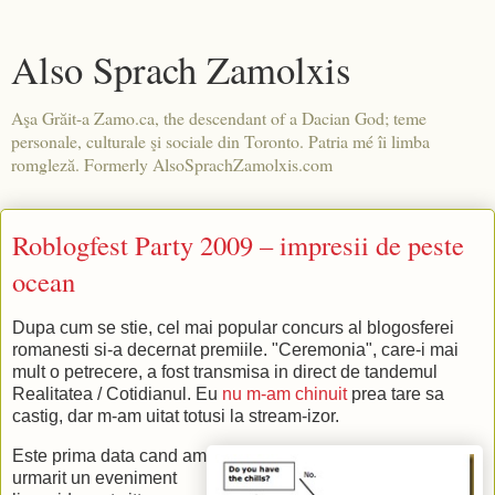
Also Sprach Zamolxis
Aşa Grăit-a Zamo.ca, the descendant of a Dacian God; teme
personale, culturale şi sociale din Toronto. Patria mé îi limba
romgleză. Formerly AlsoSprachZamolxis.com
Roblogfest Party 2009 – impresii de peste
ocean
Dupa cum se stie, cel mai popular concurs al blogosferei
romanesti si-a decernat premiile. "Ceremonia", care-i mai
mult o petrecere, a fost transmisa in direct de tandemul
Realitatea / Cotidianul.
Eu
nu m-am chinuit
prea tare sa
castig, dar m-am uitat totusi la stream-izor.
Este prima data cand am
urmarit un eveniment