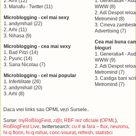
2. Arhi (12)
1. Generatia4 - Au
3. Manafu - Twitter (11)
WWW (8)
2. Adi Despot reloa
Microblogging - cel mai sexy
Metromind (8)
1. andymihail (22)
3. Cineva zambeste
2. Arhi (11)
Advertising (7)
3. Nihasa (9)
Cea mai buna cam
Microblogging - cea mai sexy
bloguri
1. Bad Pitzi (14)
1. Generatia4 - Au
2. Pyuric (14)
WWW (9)
3. Sana Nicolau (7)
2. Adi Despot reloa
Metromind (7)
Microblogging - cel mai popular
3. Castiga bani scri
1. Infertilitate (26)
Metromind (7)
2. andymihail (20)
3. Arhi (8)
Daca vrei links sau OPML vezi Sursele..
Surse:
myRoBlogFest
,
z@r
,
RBF rez oficiale
(
OPML
),
RoBlogFest Live
, twittersearch:
cu #
si
fara
–
flux
,
neuronu
,
hi-q florin
,
hi-q mihai
,
conc-visurat
,
refresh
,
statistici