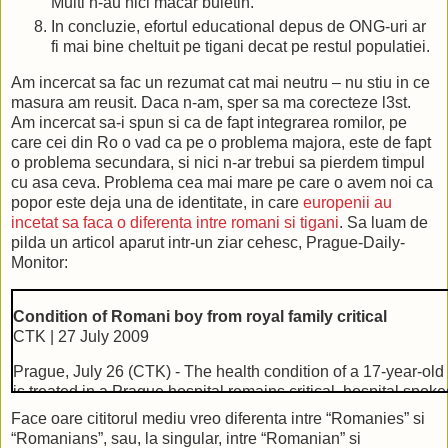
Multi n-au nici macar buletin.”
In concluzie, efortul educational depus de ONG-uri ar
fi mai bine cheltuit pe tigani decat pe restul populatiei.
Am incercat sa fac un rezumat cat mai neutru – nu stiu in ce
masura am reusit. Daca n-am, sper sa ma corecteze l3st.
Am incercat sa-i spun si ca de fapt integrarea romilor, pe
care cei din Ro o vad ca pe o problema majora, este de fapt
o problema secundara, si nici n-ar trebui sa pierdem timpul
cu asa ceva. Problema cea mai mare pe care o avem noi ca
popor este deja una de identitate, in care
europenii au
incetat sa faca o diferenta intre romani si tigani
. Sa luam de
pilda un articol aparut intr-un ziar cehesc, Prague-Daily-
Monitor:
Condition of Romani boy from royal family critical
CTK | 27 July 2009
Prague, July 26 (CTK) - The health condition of a 17-year-o
is treated in a Prague hospital remains critical, hospital sp
Jelinkova told CTK Sunday.
Face oare cititorul mediu vreo diferenta intre “Romanies” si
“Romanians”, sau, la singular, intre “Romanian” si
She said the boy, a son of a Romany king, is connected to a