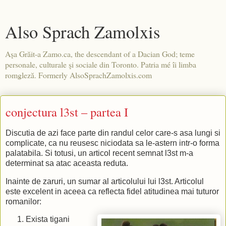
Also Sprach Zamolxis
Aşa Grăit-a Zamo.ca, the descendant of a Dacian God; teme
personale, culturale şi sociale din Toronto. Patria mé îi limba
romgleză. Formerly AlsoSprachZamolxis.com
conjectura l3st – partea I
Discutia de azi face parte din randul celor care-s asa lungi si
complicate, ca nu reusesc niciodata sa le-astern intr-o forma
palatabila. Si totusi, un articol recent semnat l3st m-a
determinat sa atac aceasta reduta.
Inainte de zaruri, un sumar al articolului lui l3st. Articolul
este excelent in aceea ca reflecta fidel atitudinea mai tuturor
romanilor:
Exista tigani