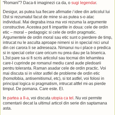
“Romani”? Daca-ti imaginezi ca da, o
sugi legendar
.
on Saturday he was also connected to an artificial kidney.
Desigur, as putea lua fiecare afirmatie / idee din articolul lui
Members of his family take turns outside the hospital in order
l3st si rezumatul facut de mine si-as putea s-o atac
he might need so that he may know that they are close to him
individual. Mai degraba insa ma voi rezuma la argumente
Stefan Licartovsky told CTK today.
constructive. Acestea pot fi impartite in doua: cele de ordin
etic – moral – pedagogic si cele de ordin pragmatic.
The boy was brought to the hospital after he almost drowned 
Argumentele de ordin moral sau etic sunt o pierdere de timp,
Boleslav, central Bohemia.
intrucat nu le asculta aproape nimeni si in special nici unul
din cei carora li se adreseaza. Nimanui nu-i place o predica
His father Robinson Dimofte rules 1500 Romanies in Romania
si in special celor care oricum nu prea dau pe la biserica.
youngest son. According to the tradition, the title of king pass
L3st pare sa-si fi scris articolul sau tocmai din lehamitea
son in the Romanian district of Vilcea, that is why the boy's fat
care-l cuprinde pe romanul mediu cand aude pledoarii
Romanies.
pentru toleranta. Raman asadar cele de ordin practic. Voi
Tens of Romanies from Romania, Latvia, France and Germany
mai discuta si in viitor astfel de probleme de ordin etic
Friday. Speculations emerged that they want to stay in the C
(homofobia, antisemitismul, etc), si tot astfel, voi folosi in
principal logica si pragmatism, intrucat altfel mi-as pierde
"They themselves said they have nothing to do here and that 
timpul. De pomana. Care este. El.
that the boy recover, and that they will go back to their countr
Licartovsky said.
In
partea a II-a
, voi discuta
utopia ca tel
. Nu voi permite
comentarii decat la ultimul articol din serie din saptamana
Prague 3 district moved most of the Romanies to a Prague cam
asta.
avert possible unrest outside the hospital where the Romanies b