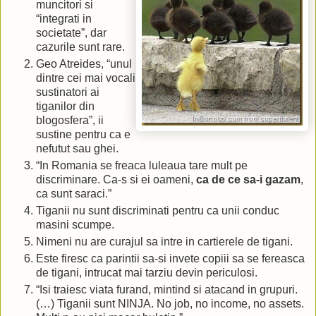
muncitori si
“integrati in
societate”, dar
cazurile sunt rare.
Geo Atreides, “unul
dintre cei mai vocali
sustinatori ai
tiganilor din
blogosfera”, ii
sustine pentru ca e
nefutut sau ghei.
“In Romania se freaca luleaua tare mult pe
discriminare. Ca-s si ei oameni,
ca de ce sa-i gazam
,
ca sunt saraci.”
Tiganii nu sunt discriminati pentru ca unii conduc
masini scumpe.
Nimeni nu are curajul sa intre in cartierele de tigani.
Este firesc ca parintii sa-si invete copiii sa se fereasca
de tigani, intrucat mai tarziu devin periculosi.
“Isi traiesc viata furand, mintind si atacand in grupuri.
(…) Tiganii sunt NINJA. No job, no income, no assets.