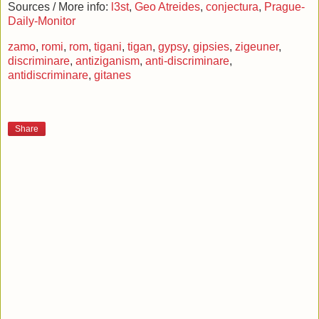
Sources / More info:
l3st
,
Geo Atreides
,
conjectura
,
Prague-
Licartovsky said the 50 or so Romanies who arrived in Prague
Daily-Monitor
Their stay in the camp until tonight is paid from a fund-raisin
zamo
,
romi
,
rom
,
tigani
,
tigan
,
gypsy
,
gipsies
,
zigeuner
,
have been colleted while 20,000 crowns are needed.
discriminare
,
antiziganism
,
anti-discriminare
,
antidiscriminare
,
gitanes
If the Romanies will want to stay close to their relative, they wil
the camp themselves.
The camp lessor Zita Strnadova told CTK that a space with o
Share
for the Romanies. Since Saturday it has been fenced so that 
disturbed and no one crosses their territory.
The Prague district helped equip the area with toilets, wash b
One Romany, who communicates with journalists on behalf of 
criticised the separation.
"He said we shut them like animals in a cage, but this anger
contrary, we have done maximum for them. If they had such a
Strnadova said.
She said a part of guests, particularly families with small child
They feared complications when they saw several tens of Rom