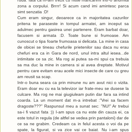
zona a corpului. Brrrr! Si acum cand imi amintesc parca
simt senzatia :D!
Cum eram singur, deoarece ca in majoritatea cazurilor
pritena te paraseste in tompul armatei, am inceput sa
adulmec pentru gasirea unei partenere. Eram barbat doar,
facusem si armata :D. Toate bune si frumoase. Am
cunoscut o tipa foarte frumoasa si delicata. La mine in casa
de obicei se tineau chefurile prietenilor sau daca nu erau
chefuri era ca in Gara de nord, unul intra altul iesea...de
intimitate ce sa zic. Ma rog ai putea sa-mi spui ca trebuia
sa ma duc la mine in camera si ai avea dreptate. Motivul
pentru care evitam erau acele mici insecte de care cu greu
am reusit sa scap.
Intr-o buna seara ca prin minune nu am avut nici o vizita.
Eram doar eu cu ea la televizor iar frate-meu se dusese la
culcare. Ma rog ne mai giugiuleam putin dar fara sa intind
coarda. La un moment dat m-a intrebat :"Vrei sa facem
dragoste???" Raspunsul meu a sunat sec: "NU!" Ar trebui
sa-i fi vazut fata :)) I-am spus ca nu este din cauza ei, ca
este totul in regula (de altfel se vedea prin pantaloni) dar de
ce sa ne grabim. Credeam ca in felul acesta o voi da pe
spate, la figurat, si va zice vai ce baiat. Nu i-am spus