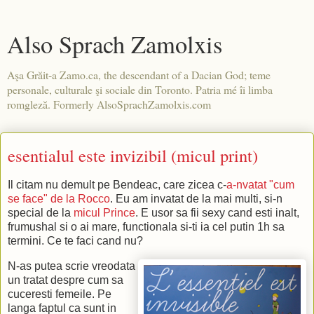
Also Sprach Zamolxis
Aşa Grăit-a Zamo.ca, the descendant of a Dacian God; teme
personale, culturale şi sociale din Toronto. Patria mé îi limba
romgleză. Formerly AlsoSprachZamolxis.com
esentialul este invizibil (micul print)
Il citam nu demult pe Bendeac, care zicea c-
a-nvatat "cum
se face" de la Rocco
. Eu am invatat de la mai multi, si-n
special de la
micul Prince
. E usor sa fii sexy cand esti inalt,
frumushal si o ai mare, functionala si-ti ia cel putin 1h sa
termini. Ce te faci cand nu?
N-as putea scrie vreodata
un tratat despre cum sa
cuceresti femeile. Pe
langa faptul ca sunt in