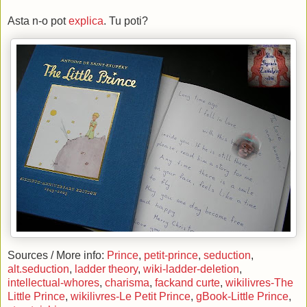
Asta n-o pot
explica
. Tu poti?
Sources / More info:
Prince
,
petit-prince
,
seduction
,
alt.seduction
,
ladder theory
,
wiki-ladder-deletion
,
intellectual-whores
,
charisma
,
fackand curte
,
wikilivres-The
Little Prince
,
wikilivres-Le Petit Prince
,
gBook-Little Prince
,