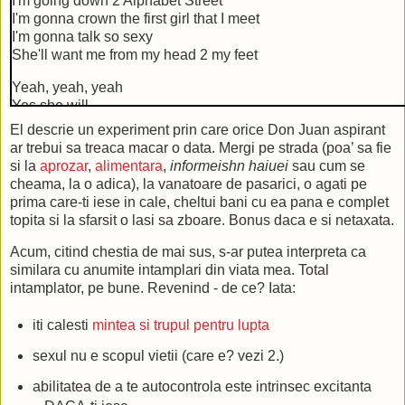
I'm going down 2 Alphabet Street
I'm gonna crown the first girl that I meet
I'm gonna talk so sexy
She'll want me from my head 2 my feet
Yeah, yeah, yeah
Yes she will
Yeah, yeah, yeah (Yeah)
El descrie un experiment prin care orice Don Juan aspirant
Yeah, yeah, yeah
ar trebui sa treaca macar o data. Mergi pe strada (poa’ sa fie
si la
aprozar
,
alimentara
,
informeishn haiuei
sau cum se
I'm gonna drive my daddy's Thunderbird (My daddy's thunderb
cheama, la o adica), la vanatoare de pasarici, o agati pe
A white rad ride, '66 ('67) so glam it's absurd
prima care-ti iese in cale, cheltui bani cu ea pana e complet
I'm gonna put her in the back seat
topita si la sfarsit o lasi sa zboare. Bonus daca e si netaxata.
And drive her 2 ... Tennessee
Acum, citind chestia de mai sus, s-ar putea interpreta ca
Yeah, yeah, yeah
similara cu anumite intamplari din viata mea. Total
Yeah, yeah, yeah, Tennessee
intamplator, pe bune. Revenind - de ce? Iata:
Yeah, yeah, yeah, drive her
iti calesti
mintea si trupul pentru lupta
Excuse me, baby
I don't mean 2 be rude
sexul nu e scopul vietii (care e? vezi 2.)
But I guess tonight I'm just not, I'm just not in the mood
So if U don't mind (Yeah, yeah, yeah)
abilitatea de a te autocontrola este intrinsec excitanta
I would like to...watch