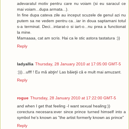
adevaratul motiv pentru care nu voiam (si eu saracul ce
mai voiam...dupa armata...).
In fine dupa cateva zile au inceput scuzele de genul azi nu
putem sa ne vedem pentru ca...iar in doua saptamani totul
s-a terminat. Deci...intarat-o si iart-o...nu prea a functionat
la mine.
Mamaaaa, cat am scris. Hai ca le stic astora tastatura :))
Reply
ladyallia
Thursday, 28 January 2010 at 17:05:00 GMT-5
:)))...ufff ! Eu mă abţin! Las băieţii că e mult mai amuzant.
Reply
rogue
Thursday, 28 January 2010 at 17:22:00 GMT-5
and when I get that feeling -I want sexual healing:))
corectura necesara:ever since prince turned himself into a
symbol he's known as "the artist formerly known as prince"
Reply