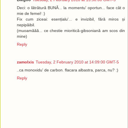
Deci: o lătrătură BUNĂ... la momentu' oportun... face cât o
mie de femei! :)
Fix cum ziceai: esențialu'... e invizibil, fără miros și
nepipăibil.
(muoamăăă... ce chestie mioritică-gibsoniană am scos din
mine)
Reply
zamolxis
Tuesday, 2 February 2010 at 14:09:00 GMT-5
..ca monoxidu' de carbon. flacara albastra, parca, nu? :)
Reply