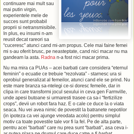
continuare mai mult sau
mai putin virgin,
experientele mele de
succes sunt probabil
proprii si netransmisibile.
In plus, eu insumi n-am
reusit decat rareori sa
“cuceresc” atunci cand mi-am propus. Cele mai faine femei
mi s-au oferit brusc, pe neasteptate, cand nici macar nu ma
gandeam la asta.
Radna
n-a fost nici macar prima.
Nu ma mira ca PUAs – acei barbati care considera “eternul
feminin” o ecuatie ce trebuie “rezolvata” - starnesc ura si
oprobiul generalizat al femeilor, atunci cand ele se prind. Nu
este mare branza sa-ntelegi ce-si doresc femeile, dar in
clipa in care transformi jocul sexului in ceva gen Farmville,
unde apesi butoane si urmaresti trasee ca sa-i “fertizilize
crops”, devii un robot fara haz. E o cale ce duce la o viata
seaca. Nu vei avea nimic de povestit la batranete nepotilor
(in ipoteza ca vei ajunge vreodata acolo) pentru simplul
motiv ca toate povestile tale vor fi la fel. Pe de alta parte,
pentru acei “barbati” care nu prea sunt “barbati”, asa ceva i-
ar putea plasa pe drumul care duce catre
a fi barbat
.