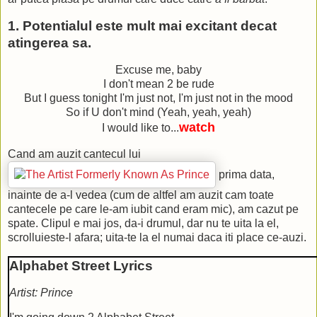
1. Potentialul este mult mai excitant decat
atingerea sa.
Excuse me, baby
I don't mean 2 be rude
But I guess tonight I'm just not, I'm just not in the mood
So if U don't mind (Yeah, yeah, yeah)
watch
I would like to...
Cand am auzit cantecul lui
prima data,
inainte de a-l vedea (cum de altfel am auzit cam toate
cantecele pe care le-am iubit cand eram mic), am cazut pe
spate. Clipul e mai jos, da-i drumul, dar nu te uita la el,
scrolluieste-l afara; uita-te la el numai daca iti place ce-auzi.
Alphabet Street Lyrics
Artist: Prince