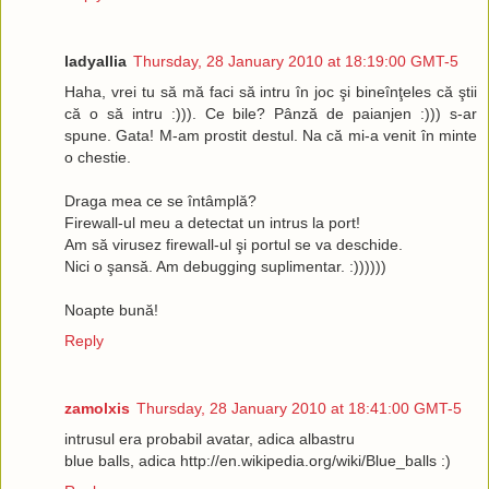
ladyallia
Thursday, 28 January 2010 at 18:19:00 GMT-5
Haha, vrei tu să mă faci să intru în joc şi bineînţeles că ştii
că o să intru :))). Ce bile? Pânză de paianjen :))) s-ar
spune. Gata! M-am prostit destul. Na că mi-a venit în minte
o chestie.
Draga mea ce se întâmplă?
Firewall-ul meu a detectat un intrus la port!
Am să virusez firewall-ul şi portul se va deschide.
Nici o şansă. Am debugging suplimentar. :))))))
Noapte bună!
Reply
zamolxis
Thursday, 28 January 2010 at 18:41:00 GMT-5
intrusul era probabil avatar, adica albastru
blue balls, adica http://en.wikipedia.org/wiki/Blue_balls :)