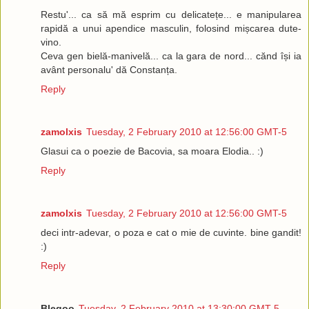
Restu'... ca să mă esprim cu delicatețe... e manipularea
rapidă a unui apendice masculin, folosind mișcarea dute-
vino.
Ceva gen bielă-manivelă... ca la gara de nord... cănd își ia
avânt personalu' dă Constanța.
Reply
zamolxis
Tuesday, 2 February 2010 at 12:56:00 GMT-5
Glasui ca o poezie de Bacovia, sa moara Elodia.. :)
Reply
zamolxis
Tuesday, 2 February 2010 at 12:56:00 GMT-5
deci intr-adevar, o poza e cat o mie de cuvinte. bine gandit!
:)
Reply
Blegoo
Tuesday, 2 February 2010 at 13:30:00 GMT-5