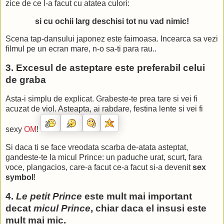
Put your love down there when u wanna get shot
zice de ce l-a facut cu atatea culori:
No! (Yeah, yeah)
si cu ochii larg deschisi tot nu vad nimic!
Put your love down there when u wanna get shot
Scena tap-dansului japonez este faimoasa. Incearca sa vezi
Put your love down there when u wanna get shot
filmul pe un ecran mare, n-o sa-ti para rau..
Put your love down there when u wanna get shot
3. Excesul de asteptare este preferabil celui
Put your love down there...
de graba
Get home, Alphabet Street
Asta-i simplu de explicat. Grabeste-te prea tare si vei fi
acuzat de viol. Asteapta, ai rabdare, festina lente si vei fi
No!
L-L-L-L-Lovesexy
sexy
OM
!
Yea, Oh, Alphabet Street
Si daca ti se face vreodata scarba de-atata asteptat,
Yea, Oh, Alphabet Street
gandeste-te la micul Prince: un paduche urat, scurt, fara
voce, plangacios, care-a facut ce-a facut si-a devenit
sex
A B C D E F H I love U
symbol
!
4.
Le petit Prince
este mult mai important
decat
micul Prince
, chiar daca el insusi este
mult mai mic.