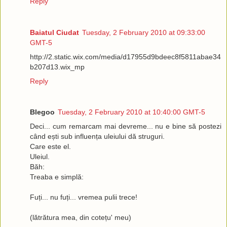
Reply
Baiatul Ciudat
Tuesday, 2 February 2010 at 09:33:00
GMT-5
http://2.static.wix.com/media/d17955d9bdeec8f5811abae34
b207d13.wix_mp
Reply
Blegoo
Tuesday, 2 February 2010 at 10:40:00 GMT-5
Deci... cum remarcam mai devreme... nu e bine să postezi
când ești sub influența uleiului dă struguri.
Care este el.
Uleiul.
Băh:
Treaba e simplă:
Fuți... nu fuți... vremea pulii trece!
(lătrătura mea, din cotețu' meu)