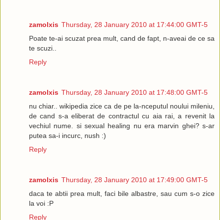
zamolxis
Thursday, 28 January 2010 at 17:44:00 GMT-5
Poate te-ai scuzat prea mult, cand de fapt, n-aveai de ce sa
te scuzi..
Reply
zamolxis
Thursday, 28 January 2010 at 17:48:00 GMT-5
nu chiar.. wikipedia zice ca de pe la-nceputul noului mileniu,
de cand s-a eliberat de contractul cu aia rai, a revenit la
vechiul nume. si sexual healing nu era marvin ghei? s-ar
putea sa-i incurc, nush :)
Reply
zamolxis
Thursday, 28 January 2010 at 17:49:00 GMT-5
daca te abtii prea mult, faci bile albastre, sau cum s-o zice
la voi :P
Reply