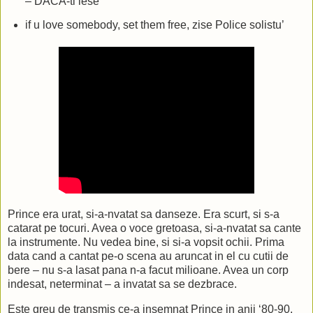
– DACA-ti iese
Yeah, yeah, yeah...can I?
if u love somebody, set them free, zise Police solistu’
Yeah, yeah, yeah
Yeah, yeah, yeah (Can I, can I, can I, can I)
We're going down, down, down, if that's the only way
2 make this cruel, cruel world hear what we've got to say
Put the right letters together and make a better day
Yeah, yeah, yeah, better days
Yeah, yeah, yeah, it's O-O-K
Yeah, yeah, yeah
Maybe it's the only way
Yeah, yeah, yeah, yeah
Prince era urat, si-a-nvatat sa danseze. Era scurt, si s-a
Cat, we need U 2 rap
catarat pe tocuri. Avea o voce gretoasa, si-a-nvatat sa cante
Cat, we need U 2 rap
la instrumente. Nu vedea bine, si si-a vopsit ochii. Prima
Don't give 2 us slow
data cand a cantat pe-o scena au aruncat in el cu cutii de
Cause we know U know
bere – nu s-a lasat pana n-a facut milioane. Avea un corp
New Power Soul
indesat, neterminat – a invatat sa se dezbrace.
Gotta gotta gotta go!
Este greu de transmis ce-a insemnat Prince in anii ‘80-90,