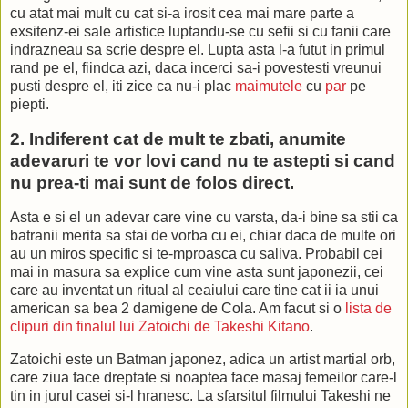
Talk 2 me lover
cu atat mai mult cu cat si-a irosit cea mai mare parte a
Come on tell me what U taste
exsitenz-ei sale artistice luptandu-se cu sefii si cu fanii care
Didn't your mama tell U
indrazneau sa scrie despre el. Lupta asta l-a futut in primul
Life is 2 good 2 waste? (Put your love down)
rand pe el, fiindca azi, daca incerci sa-i povestesti vreunui
Didn't she tell U
pusti despre el, iti zice ca nu-i plac
maimutele
cu
par
pe
That Lovesexy was the glam of them all?
piepti.
If U can hang, U can trip on it
U surely won't fall (Put your love down)
2. Indiferent cat de mult te zbati, anumite
No side effects and
adevaruri te vor lovi cand nu te astepti si cand
The feeling last 4-ever
nu prea-ti mai sunt de folos direct.
Straight up - it tastes good
It makes U feel clever (Put your love down)
Asta e si el un adevar care vine cu varsta, da-i bine sa stii ca
U kiss your enemies
batranii merita sa stai de vorba cu ei, chiar daca de multe ori
Like U know U should
au un miros specific si te-mproasca cu saliva. Probabil cei
Then U jerk your body
mai in masura sa explice cum vine asta sunt japonezii, cei
Like a horny pony would (Put your love down)
care au inventat un ritual al ceaiului care tine cat ii ia unui
U jerk your body like a horny pony would
american sa bea 2 damigene de Cola. Am facut si o
lista de
Now run and tell your mama about that!
clipuri din finalul lui Zatoichi de Takeshi Kitano
.
And while U're at it tell your papa about this
Zatoichi este un Batman japonez, adica un artist martial orb,
care ziua face dreptate si noaptea face masaj femeilor care-l
Yeah-yeah
tin in jurul casei si-l hranesc. La sfarsitul filmului Takeshi ne