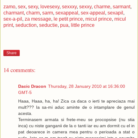
zamo
,
sex
,
sexy
,
lovesexy
,
sexxxy
,
sexxy
,
charme
,
sarmant
,
charmant
,
charm
,
sarm
,
sexappeal
,
sex-appeal
,
sexapil
,
sex-a-pil
,
za message
,
le petit prince
,
micul prince
,
micul
print
,
seduction
,
seductie
,
pua
,
little prince
Share
14 comments:
Dacic Dracon
Thursday, 28 January 2010 at 16:36:00
GMT-5
Haaa, Haaa, ha, ha! Zica ca daca o ierti te apreciaza mai
mult??? Ia sa-mi aduc aminte de o intamplare de genul
acesta.
Terminasem armata si frete-meu se procopsise (nu stia
inca) cu niste ganganii de la o tanti iar eu am dormit cu el in
pat deoarece in camera mea pentru o perioada a stat o
ruda. Iata ca m-am trezit cu niste mancarimi intr-o anumita