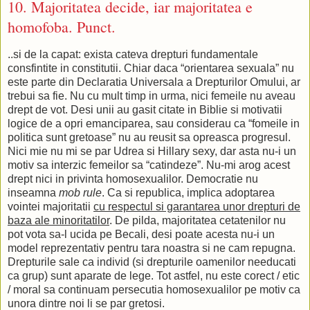
10. Majoritatea decide, iar majoritatea e
homofoba. Punct.
..si de la capat: exista cateva drepturi fundamentale
consfintite in constitutii. Chiar daca “orientarea sexuala” nu
este parte din Declaratia Universala a Drepturilor Omului, ar
trebui sa fie. Nu cu mult timp in urma, nici femeile nu aveau
drept de vot. Desi unii au gasit citate in Biblie si motivatii
logice de a opri emanciparea, sau considerau ca “fomeile in
politica sunt gretoase” nu au reusit sa opreasca progresul.
Nici mie nu mi se par Udrea si Hillary sexy, dar asta nu-i un
motiv sa interzic femeilor sa “catindeze”. Nu-mi arog acest
drept nici in privinta homosexualilor. Democratie nu
inseamna
mob rule
. Ca si republica, implica adoptarea
vointei majoritatii
cu respectul si garantarea unor drepturi de
baza ale minoritatilor
. De pilda, majoritatea cetatenilor nu
pot vota sa-l ucida pe Becali, desi poate acesta nu-i un
model reprezentativ pentru tara noastra si ne cam repugna.
Drepturile sale ca individ (si drepturile oamenilor needucati
ca grup) sunt aparate de lege. Tot astfel, nu este corect / etic
/ moral sa continuam persecutia homosexualilor pe motiv ca
unora dintre noi li se par gretosi.