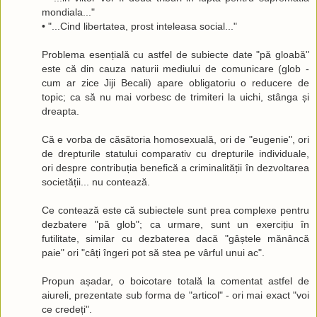
mondiala..."
• "...Cind libertatea, prost inteleasa social..."
Problema esențială cu astfel de subiecte date "pă gloabă"
este că din cauza naturii mediului de comunicare (glob -
cum ar zice Jiji Becali) apare obligatoriu o reducere de
topic; ca să nu mai vorbesc de trimiteri la uichi, stânga și
dreapta.
Că e vorba de căsătoria homosexuală, ori de "eugenie", ori
de drepturile statului comparativ cu drepturile individuale,
ori despre contribuția benefică a criminalității în dezvoltarea
societății... nu contează.
Ce contează este că subiectele sunt prea complexe pentru
dezbatere "pă glob"; ca urmare, sunt un exercițiu în
futilitate, similar cu dezbaterea dacă "gâștele mănâncă
paie" ori "câți îngeri pot să stea pe vârful unui ac".
Propun așadar, o boicotare totală la comentat astfel de
aiureli, prezentate sub forma de "articol" - ori mai exact "voi
ce credeți".