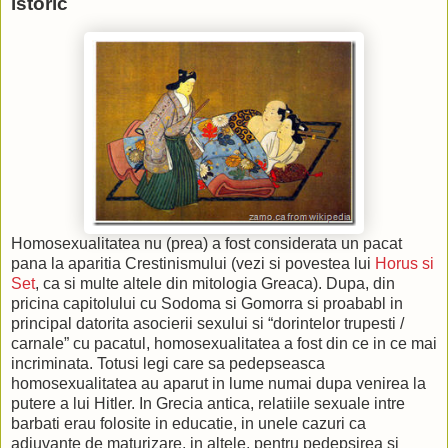
istoric
Homosexualitatea nu (prea) a fost considerata un pacat
pana la aparitia Crestinismului (vezi si povestea lui
Horus si
Set
, ca si multe altele din mitologia Greaca). Dupa, din
pricina capitolului cu Sodoma si Gomorra si proababl in
principal datorita asocierii sexului si “dorintelor trupesti /
carnale” cu pacatul, homosexualitatea a fost din ce in ce mai
incriminata. Totusi legi care sa pedepseasca
homosexualitatea au aparut in lume numai dupa venirea la
putere a lui Hitler. In Grecia antica, relatiile sexuale intre
barbati erau folosite in educatie, in unele cazuri ca
adjuvante de maturizare, in altele, pentru pedepsirea si