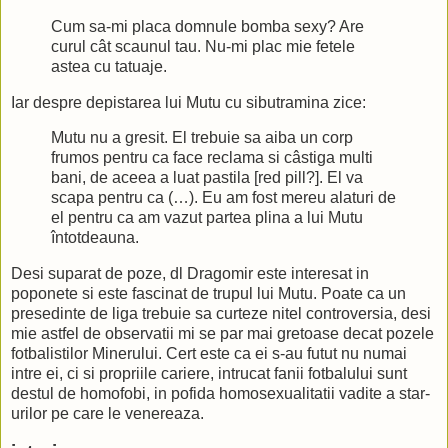
Cum sa-mi placa domnule bomba sexy? Are
curul cât scaunul tau. Nu-mi plac mie fetele
astea cu tatuaje.
Iar despre depistarea lui Mutu cu sibutramina zice:
Mutu nu a gresit. El trebuie sa aiba un corp
frumos pentru ca face reclama si câstiga multi
bani, de aceea a luat pastila [red pill?]. El va
scapa pentru ca (…). Eu am fost mereu alaturi de
el pentru ca am vazut partea plina a lui Mutu
întotdeauna.
Desi suparat de poze, dl Dragomir este interesat in
poponete si este fascinat de trupul lui Mutu. Poate ca un
presedinte de liga trebuie sa curteze nitel controversia, desi
mie astfel de observatii mi se par mai gretoase decat pozele
fotbalistilor Minerului. Cert este ca ei s-au futut nu numai
intre ei, ci si propriile cariere, intrucat fanii fotbalului sunt
destul de homofobi, in pofida homosexualitatii vadite a star-
urilor pe care le venereaza.