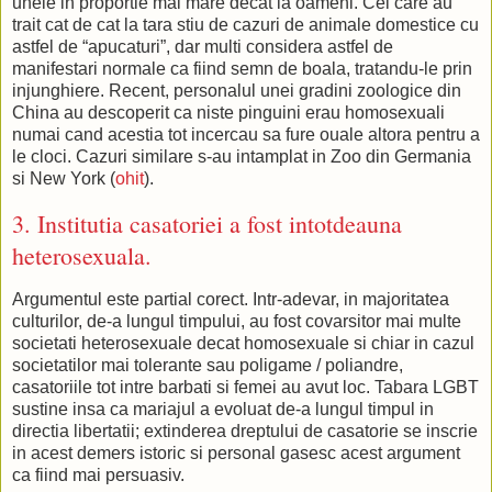
unele in proportie mai mare decat la oameni. Cei care au
trait cat de cat la tara stiu de cazuri de animale domestice cu
astfel de “apucaturi”, dar multi considera astfel de
manifestari normale ca fiind semn de boala, tratandu-le prin
injunghiere. Recent, personalul unei gradini zoologice din
China au descoperit ca niste pinguini erau homosexuali
numai cand acestia tot incercau sa fure ouale altora pentru a
le cloci. Cazuri similare s-au intamplat in Zoo din Germania
si New York (
ohit
).
3. Institutia casatoriei a fost intotdeauna
heterosexuala.
Argumentul este partial corect. Intr-adevar, in majoritatea
culturilor, de-a lungul timpului, au fost covarsitor mai multe
societati heterosexuale decat homosexuale si chiar in cazul
societatilor mai tolerante sau poligame / poliandre,
casatoriile tot intre barbati si femei au avut loc. Tabara LGBT
sustine insa ca mariajul a evoluat de-a lungul timpul in
directia libertatii; extinderea dreptului de casatorie se inscrie
in acest demers istoric si personal gasesc acest argument
ca fiind mai persuasiv.