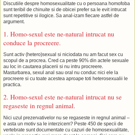
Discutiile despre homosexualitate cu o persoana homofoba
sunt teribil de chinuite si de obicei prefer sa le evit intrucat
sunt repetitive si ilogice. Sa anal-izam fiecare astfel de
argument.
1. Homo-sexul este ne-natural intrucat nu
conduce la procreere.
Sunt activ (hetero)sexual si niciodata nu am facut sex cu
scopul de a procrea. Cred ca peste 90% din actele sexuale
au loc in cautarea placerii si nu intru procreere.
Masturbarea, sexul anal sau oral nu conduc nici ele la
procreere si cu toate acestea aproape toti heterosexualii le
practica.
2. Homo-sexul este ne-natural intrucat nu se
regaseste in regnul animal.
Nici uzul prezervativelor nu se regaseste in regnul animal –
e asta un motiv sa le interzicem? Peste 450 de specii de
vertebrate sunt documentate cu cazuri de homosexualitate,