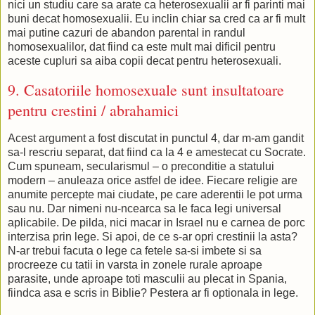
nici un studiu care sa arate ca heterosexualii ar fi parinti mai
buni decat homosexualii. Eu inclin chiar sa cred ca ar fi mult
mai putine cazuri de abandon parental in randul
homosexualilor, dat fiind ca este mult mai dificil pentru
aceste cupluri sa aiba copii decat pentru heterosexuali.
9. Casatoriile homosexuale sunt insultatoare
pentru crestini / abrahamici
Acest argument a fost discutat in punctul 4, dar m-am gandit
sa-l rescriu separat, dat fiind ca la 4 e amestecat cu Socrate.
Cum spuneam, secularismul – o preconditie a statului
modern – anuleaza orice astfel de idee. Fiecare religie are
anumite percepte mai ciudate, pe care aderentii le pot urma
sau nu. Dar nimeni nu-ncearca sa le faca legi universal
aplicabile. De pilda, nici macar in Israel nu e carnea de porc
interzisa prin lege. Si apoi, de ce s-ar opri crestinii la asta?
N-ar trebui facuta o lege ca fetele sa-si imbete si sa
procreeze cu tatii in varsta in zonele rurale aproape
parasite, unde aproape toti masculii au plecat in Spania,
fiindca asa e scris in Biblie? Pestera ar fi optionala in lege.