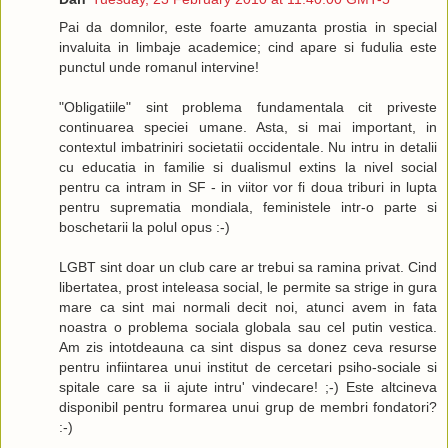
Pai da domnilor, este foarte amuzanta prostia in special
invaluita in limbaje academice; cind apare si fudulia este
punctul unde romanul intervine!
"Obligatiile" sint problema fundamentala cit priveste
continuarea speciei umane. Asta, si mai important, in
contextul imbatriniri societatii occidentale. Nu intru in detalii
cu educatia in familie si dualismul extins la nivel social
pentru ca intram in SF - in viitor vor fi doua triburi in lupta
pentru suprematia mondiala, feministele intr-o parte si
boschetarii la polul opus :-)
LGBT sint doar un club care ar trebui sa ramina privat. Cind
libertatea, prost inteleasa social, le permite sa strige in gura
mare ca sint mai normali decit noi, atunci avem in fata
noastra o problema sociala globala sau cel putin vestica.
Am zis intotdeauna ca sint dispus sa donez ceva resurse
pentru infiintarea unui institut de cercetari psiho-sociale si
spitale care sa ii ajute intru' vindecare! ;-) Este altcineva
disponibil pentru formarea unui grup de membri fondatori?
:-)