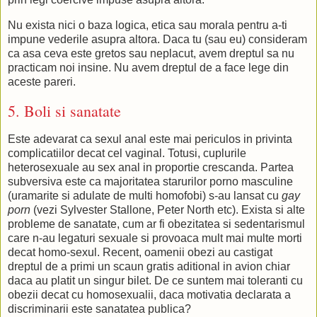
Nu exista nici o baza logica, etica sau morala pentru a-ti
impune vederile asupra altora. Daca tu (sau eu) consideram
ca asa ceva este gretos sau neplacut, avem dreptul sa nu
practicam noi insine. Nu avem dreptul de a face lege din
aceste pareri.
5. Boli si sanatate
Este adevarat ca sexul anal este mai periculos in privinta
complicatiilor decat cel vaginal. Totusi, cuplurile
heterosexuale au sex anal in proportie crescanda. Partea
subversiva este ca majoritatea starurilor porno masculine
(uramarite si adulate de multi homofobi) s-au lansat cu
gay
porn
(vezi Sylvester Stallone, Peter North etc). Exista si alte
probleme de sanatate, cum ar fi obezitatea si sedentarismul
care n-au legaturi sexuale si provoaca mult mai multe morti
decat homo-sexul. Recent, oamenii obezi au castigat
dreptul de a primi un scaun gratis aditional in avion chiar
daca au platit un singur bilet. De ce suntem mai toleranti cu
obezii decat cu homosexualii, daca motivatia declarata a
discriminarii este sanatatea publica?