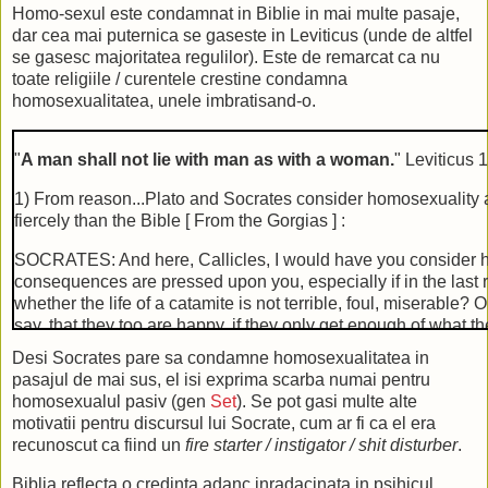
Homo-sexul este condamnat in Biblie in mai multe pasaje,
dar cea mai puternica se gaseste in Leviticus (unde de altfel
se gasesc majoritatea regulilor). Este de remarcat ca nu
toate religiile / curentele crestine condamna
homosexualitatea, unele imbratisand-o.
"
A man shall not lie with man as with a woman.
" Leviticus 
1) From reason...Plato and Socrates consider homosexuality 
fiercely than the Bible [ From the Gorgias ] :
SOCRATES: And here, Callicles, I would have you consider h
consequences are pressed upon you, especially if in the last 
whether the life of a catamite is not terrible, foul, miserable?
say, that they too are happy, if they only get enough of what t
Desi Socrates pare sa condamne homosexualitatea in
CALLICLES: Are you not ashamed, Socrates, of introducing su
pasajul de mai sus, el isi exprima scarba numai pentru
argument?
homosexualul pasiv (gen
Set
). Se pot gasi multe alte
motivatii pentru discursul lui Socrate, cum ar fi ca el era
SOCRATES: Well, my fine friend, but am I the introducer of th
recunoscut ca fiind un
fire starter / instigator / shit disturber
.
says without any qualification that all who feel pleasure in w
happy, and who admits of no distinction between good and b
Biblia reflecta o credinta adanc inradacinata in psihicul