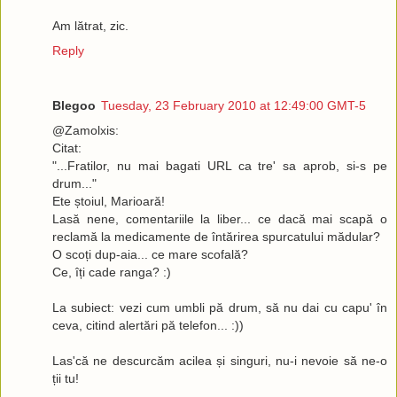
Am lătrat, zic.
Reply
Blegoo
Tuesday, 23 February 2010 at 12:49:00 GMT-5
@Zamolxis:
Citat:
"...Fratilor, nu mai bagati URL ca tre' sa aprob, si-s pe
drum..."
Ete ștoiul, Marioară!
Lasă nene, comentariile la liber... ce dacă mai scapă o
reclamă la medicamente de întărirea spurcatului mădular?
O scoți dup-aia... ce mare scofală?
Ce, îți cade ranga? :)
La subiect: vezi cum umbli pă drum, să nu dai cu capu' în
ceva, citind alertări pă telefon... :))
Las'că ne descurcăm acilea și singuri, nu-i nevoie să ne-o
ții tu!