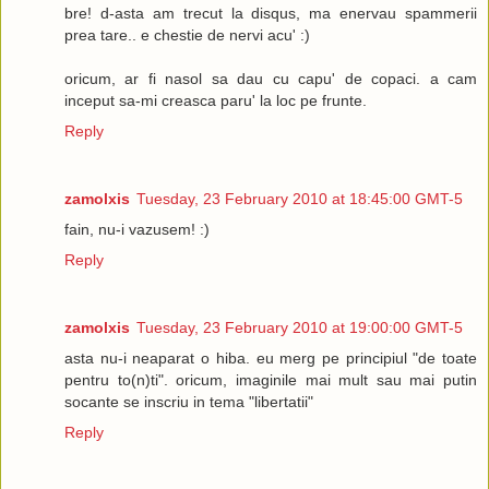
bre! d-asta am trecut la disqus, ma enervau spammerii
prea tare.. e chestie de nervi acu' :)
oricum, ar fi nasol sa dau cu capu' de copaci. a cam
inceput sa-mi creasca paru' la loc pe frunte.
Reply
zamolxis
Tuesday, 23 February 2010 at 18:45:00 GMT-5
fain, nu-i vazusem! :)
Reply
zamolxis
Tuesday, 23 February 2010 at 19:00:00 GMT-5
asta nu-i neaparat o hiba. eu merg pe principiul "de toate
pentru to(n)ti". oricum, imaginile mai mult sau mai putin
socante se inscriu in tema "libertatii"
Reply