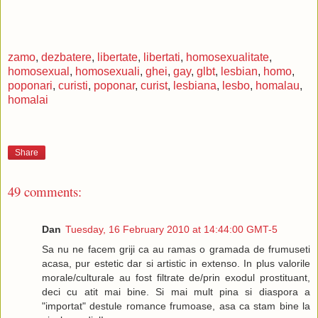
zamo
,
dezbatere
,
libertate
,
libertati
,
homosexualitate
,
homosexual
,
homosexuali
,
ghei
,
gay
,
glbt
,
lesbian
,
homo
,
poponari
,
curisti
,
poponar
,
curist
,
lesbiana
,
lesbo
,
homalau
,
homalai
Share
49 comments:
Dan
Tuesday, 16 February 2010 at 14:44:00 GMT-5
Sa nu ne facem griji ca au ramas o gramada de frumuseti
acasa, pur estetic dar si artistic in extenso. In plus valorile
morale/culturale au fost filtrate de/prin exodul prostituant,
deci cu atit mai bine. Si mai mult pina si diaspora a
"importat" destule romance frumoase, asa ca stam bine la