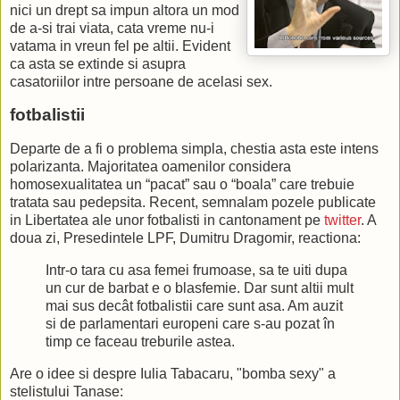
nici un drept sa impun altora un mod
de a-si trai viata, cata vreme nu-i
vatama in vreun fel pe altii. Evident
ca asta se extinde si asupra
casatoriilor intre persoane de acelasi sex.
fotbalistii
Departe de a fi o problema simpla, chestia asta este intens
polarizanta. Majoritatea oamenilor considera
homosexualitatea un “pacat” sau o “boala” care trebuie
tratata sau pedepsita. Recent, semnalam pozele publicate
in Libertatea ale unor fotbalisti in cantonament pe
twitter
. A
doua zi, Presedintele LPF, Dumitru Dragomir, reactiona:
Intr-o tara cu asa femei frumoase, sa te uiti dupa
un cur de barbat e o blasfemie. Dar sunt altii mult
mai sus decât fotbalistii care sunt asa. Am auzit
si de parlamentari europeni care s-au pozat în
timp ce faceau treburile astea.
Are o idee si despre Iulia Tabacaru, "bomba sexy" a
stelistului Tanase: