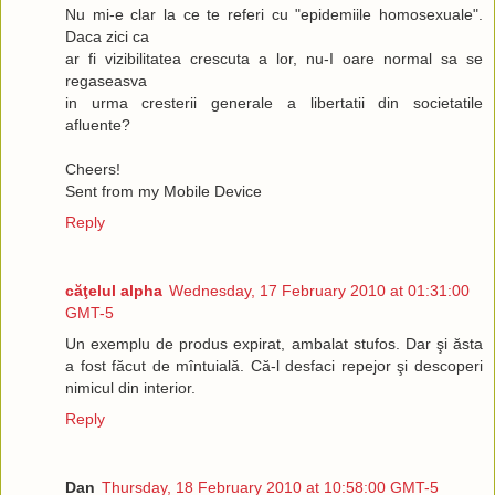
Nu mi-e clar la ce te referi cu "epidemiile homosexuale".
Daca zici ca
ar fi vizibilitatea crescuta a lor, nu-I oare normal sa se
regaseasva
in urma cresterii generale a libertatii din societatile
afluente?
Cheers!
Sent from my Mobile Device
Reply
căţelul alpha
Wednesday, 17 February 2010 at 01:31:00
GMT-5
Un exemplu de produs expirat, ambalat stufos. Dar şi ăsta
a fost făcut de mîntuială. Că-l desfaci repejor şi descoperi
nimicul din interior.
Reply
Dan
Thursday, 18 February 2010 at 10:58:00 GMT-5