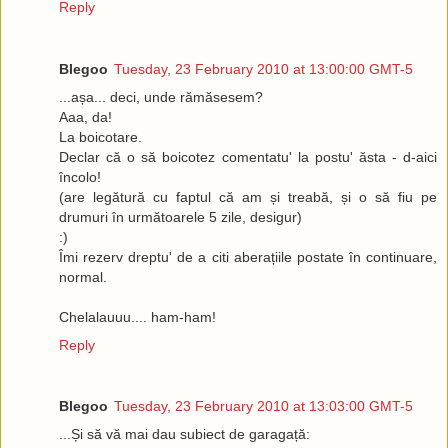
Reply
Blegoo
Tuesday, 23 February 2010 at 13:00:00 GMT-5
...așa... deci, unde rămăsesem?
Aaa, da!
La boicotare.
Declar că o să boicotez comentatu' la postu' ăsta - d-aici
încolo!
(are legătură cu faptul că am și treabă, și o să fiu pe
drumuri în următoarele 5 zile, desigur)
:)
Îmi rezerv dreptu' de a citi aberațiile postate în continuare,
normal.
Chelalauuu.... ham-ham!
Reply
Blegoo
Tuesday, 23 February 2010 at 13:03:00 GMT-5
...Și să vă mai dau subiect de garagață: