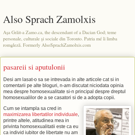
Also Sprach Zamolxis
Aşa Grăit-a Zamo.ca, the descendant of a Dacian God; teme
personale, culturale şi sociale din Toronto. Patria mé îi limba
romgleză. Formerly AlsoSprachZamolxis.com
pasareii si aputulonii
Desi am lasat-o sa se intrevada in alte articole cat si in
comentarii pe alte bloguri, n-am discutat niciodata opinia
mea despre homosexualitate si-n principal despre dreptul
homosexualilor de a se casatori si de a adopta copii.
Cum se intampla sa cred in
maximizarea libertatilor individuale
,
printre altele, atitudinea mea in
privinta homosexualitatii este ca eu
ca individ iubitor de libertate nu am