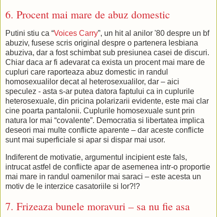
6. Procent mai mare de abuz domestic
Putini stiu ca “
Voices Carry
”, un hit al anilor '80 despre un bf
abuziv, fusese scris original despre o partenera lesbiana
abuziva, dar a fost schimbat sub presiunea casei de discuri.
Chiar daca ar fi adevarat ca exista un procent mai mare de
cupluri care raporteaza abuz domestic in randul
homosexualilor decat al heterosexualilor, dar – aici
speculez - asta s-ar putea datora faptului ca in cuplurile
heterosexuale, din pricina polarizarii evidente, este mai clar
cine poarta pantalonii. Cuplurile homosexuale sunt prin
natura lor mai “covalente”. Democratia si libertatea implica
deseori mai multe conflicte aparente – dar aceste conflicte
sunt mai superficiale si apar si dispar mai usor.
Indiferent de motivatie, argumentul incipient este fals,
intrucat astfel de conflicte apar de asemenea intr-o proportie
mai mare in randul oamenilor mai saraci – este acesta un
motiv de le interzice casatoriile si lor?!?
7. Frizeaza bunele moravuri – sa nu fie asa