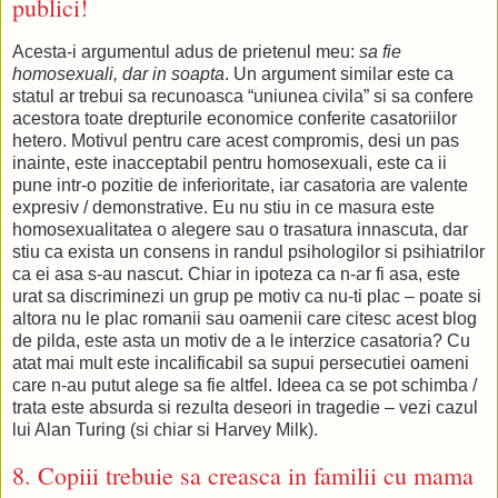
publici!
Acesta-i argumentul adus de prietenul meu:
sa fie
homosexuali, dar in soapta
. Un argument similar este ca
statul ar trebui sa recunoasca “uniunea civila” si sa confere
acestora toate drepturile economice conferite casatoriilor
hetero. Motivul pentru care acest compromis, desi un pas
inainte, este inacceptabil pentru homosexuali, este ca ii
pune intr-o pozitie de inferioritate, iar casatoria are valente
expresiv / demonstrative. Eu nu stiu in ce masura este
homosexualitatea o alegere sau o trasatura innascuta, dar
stiu ca exista un consens in randul psihologilor si psihiatrilor
ca ei asa s-au nascut. Chiar in ipoteza ca n-ar fi asa, este
urat sa discriminezi un grup pe motiv ca nu-ti plac – poate si
altora nu le plac romanii sau oamenii care citesc acest blog
de pilda, este asta un motiv de a le interzice casatoria? Cu
atat mai mult este incalificabil sa supui persecutiei oameni
care n-au putut alege sa fie altfel. Ideea ca se pot schimba /
trata este absurda si rezulta deseori in tragedie – vezi cazul
lui Alan Turing (si chiar si Harvey Milk).
8. Copiii trebuie sa creasca in familii cu mama