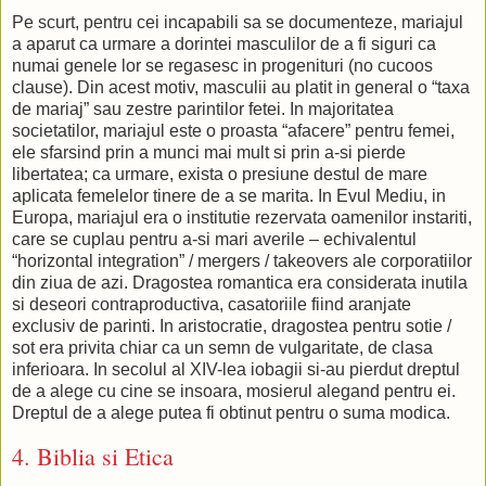
Pe scurt, pentru cei incapabili sa se documenteze, mariajul
a aparut ca urmare a dorintei masculilor de a fi siguri ca
numai genele lor se regasesc in progenituri (no cucoos
clause). Din acest motiv, masculii au platit in general o “taxa
de mariaj” sau zestre parintilor fetei. In majoritatea
societatilor, mariajul este o proasta “afacere” pentru femei,
ele sfarsind prin a munci mai mult si prin a-si pierde
libertatea; ca urmare, exista o presiune destul de mare
aplicata femelelor tinere de a se marita. In Evul Mediu, in
Europa, mariajul era o institutie rezervata oamenilor instariti,
care se cuplau pentru a-si mari averile – echivalentul
“horizontal integration” / mergers / takeovers ale corporatiilor
din ziua de azi. Dragostea romantica era considerata inutila
si deseori contraproductiva, casatoriile fiind aranjate
exclusiv de parinti. In aristocratie, dragostea pentru sotie /
sot era privita chiar ca un semn de vulgaritate, de clasa
inferioara. In secolul al XIV-lea iobagii si-au pierdut dreptul
de a alege cu cine se insoara, mosierul alegand pentru ei.
Dreptul de a alege putea fi obtinut pentru o suma modica.
4. Biblia si Etica