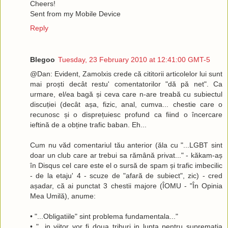
Cheers!
Sent from my Mobile Device
Reply
Blegoo
Tuesday, 23 February 2010 at 12:41:00 GMT-5
@Dan: Evident, Zamolxis crede că cititorii articolelor lui sunt
mai proști decât restu' comentatorilor "dă pă net". Ca
urmare, el/ea bagă și ceva care n-are treabă cu subiectul
discuției (decât așa, fizic, anal, cumva... chestie care o
recunosc și o disprețuiesc profund ca fiind o încercare
ieftină de a obține trafic baban. Eh...
Cum nu văd comentariul tău anterior (ăla cu "...LGBT sint
doar un club care ar trebui sa rămână privat..." - kăkam-aș
în Disqus cel care este el o sursă de spam și trafic imbecilic
- de la etaju' 4 - scuze de "afară de subiect", zic) - cred
așadar, că ai punctat 3 chestii majore (ÎOMU - "În Opinia
Mea Umilă), anume:
• "...Obligatiile" sint problema fundamentala..."
• "...in viitor vor fi doua triburi in lupta pentru suprematia