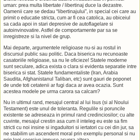
would still ask, whether you say that pleasure and good are t
uman: prea multa libertate / libertinaj duce la dezastre.
there is some pleasure which is not a good?
Oamenii care se dedau “libertinajului”, in special cei care au
primit o educatie stricta, cum ar fi cea catolica, au obiceiul
CALLICLES: Well, then, for the sake of consistency, I will say
sa cada apoi in stari depresive de autoflagelare si
SOCRATES: You are breaking the original agreement, Callicle
autoinvinovatire. Astfel de comportamente par sa se
be a satisfactory companion in the search after truth, if you sa
inregistreze si la nivel de grup.
your real opinion.
Mai departe, argumentele religioase nu-si au rostul in
CALLICLES: Why, that is what you are doing too, Socrates.
discursul public sau politic. Daca biserica nu recunoaste
casatoriile religioase, sa nu le oficieze! Statele moderne
SOCRATES: Then we are both doing wrong. Still, my dear frie
sunt seculare, adica exista o clara si evidenta separatie intre
consider whether pleasure, from whatever source derived, is the
biserica si stat. Statele fundamentaliste (Iran, Arabia
true, then the disagreeable consequences which have been d
Saudita, Afghanistanul Taliban, etc) sunt gauri de poponet
follow, and many others.
de unde toti cetatenii ar fugi daca ar avea ocazia. Sunt
acestea modele pe urma carora sa calcam?
1) From History...Homosexuality precedes and hastens the de
Nu in ultimul rand, mesajul central al lui Isus (si al Noului
Family and Civilization
Testament) este unul de toleranta. Regulile si poruncile
by Carle C. Zimmerman
existente se adreseaza in primul rand credinciosilor; cu alte
cuvinte, mesajul crestin asa cum il inteleg eu este sa fim
stricti cu noi insine si ingaduitori si iertatori cu cei din jur, sa
ne stabilim un ascendent moral prin exemplu personal si nu
prin legi coercive impuse asupra altora.