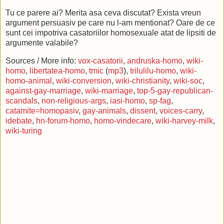
Tu ce parere ai? Merita asa ceva discutat? Exista vreun
argument persuasiv pe care nu l-am mentionat? Oare de ce
sunt cei impotriva casatoriilor homosexuale atat de lipsiti de
argumente valabile?
Sources / More info:
vox-casatorii
,
andruska-homo
,
wiki-
homo
,
libertatea-homo
,
tmic
(
mp3
),
trilulilu-homo
,
wiki-
homo-animal
,
wiki-conversion
,
wiki-christianity
,
wiki-soc
,
against-gay-marriage
,
wiki-marriage
,
top-5-gay-republican-
scandals
,
non-religious-args
,
iasi-homo
,
sp-fag
,
catamite=homopasiv
,
gay-animals
,
dissent
,
voices-carry
,
idebate
,
hn-forum-homo
,
homo-vindecare
,
wiki-harvey-milk
,
wiki-turing