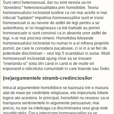
Sunt strict heterosexual, dar nu simt nevoia sa-mi
“dovedesc” heterosexualitatea prin homofobie. Teoria
homosexualului inclosetat sustine ca cei mai acerbi si mai
infocati “luptatori” impotriva homosexualilor sunt ei insisi
homosexuali si au nevoie de astfel de legi pentru a se
autoinfrana; ei isi imagineaza ca toti barbatii au porniri
homosexuale si sunt convinsi ca in absenta unor astfel de
legi, n-ar mai procrea nimeni. Homofobia foloseste
homosexualului inclosetat nu numai in a-si infrana propriile
porniri, pe care le considera pacatoase, ci si in a se feri de
potentiale discriminari – vezi top 5 scandaluri in surse. Multi
homosexuali inclosetati ajung chiar sa se insoare
“inselandu-si” sotia din cand in cand si de multe ori
expunand-o ridicolului comunitatii in care traieste sau Sidei.
(ne)argumentele stramb-credinciosilor
Intrucat argumentele homofobice se bazeaza intr-o masura
atat de mare pe credintele religioase, ele imprumuta hibele
logice ale acestora. In principal, homofobii nu reusesc sa-si
transpuna sentimentele in argumente persuasive; mai
precis, nu par sa inteleaga ca discriminarea unui grup este
injustificabila. Daca interzicem homosexualilor sa se