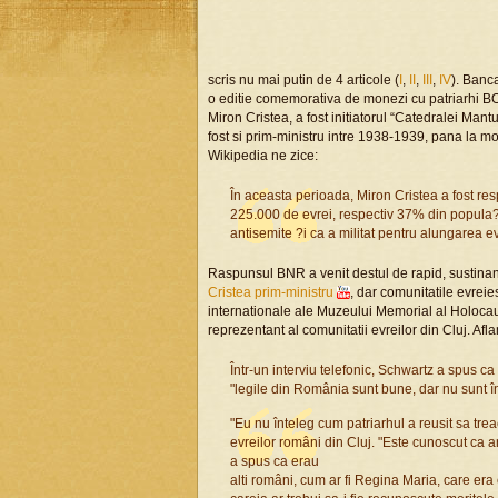
scris nu mai putin de 4 articole (
I
,
II
,
III
,
IV
). Banc
o editie comemorativa de monezi cu patriarhi BO
Miron Cristea, a fost initiatorul “Catedralei Mantu
fost si prim-ministru intre 1938-1939, pana la mo
Wikipedia ne zice:
În aceasta perioada, Miron Cristea a fost res
225.000 de evrei, respectiv 37% din popula?
antisemite ?i ca a militat pentru alungarea e
Raspunsul BNR a venit destul de rapid, sustinan
Cristea prim-ministru
, dar comunitatile evreie
internationale ale Muzeului Memorial al Holoca
reprezentant al comunitatii evreilor din Cluj. Afl
Într-un interviu telefonic, Schwartz a spus ca
"legile din România sunt bune, dar nu sunt î
"Eu nu înteleg cum patriarhul a reusit sa trea
evreilor români din Cluj. "Este cunoscut ca a
a spus ca erau
alti români, cum ar fi Regina Maria, care era