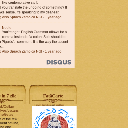
like contemplative stuff.
you translate the undoing of something? It
ke sense. It's speaking to my deaf ear.
ng Also Sprach Zamo.ca NG!
·
1 year ago
Neele
You're right! English Grammar allows for a
comma instead of a colon. So it should be
'm Pigus's". ' comment: It is the way the accent
...
ng Also Sprach Zamo.ca NG!
·
1 year ago
in 7 zile
FaṭăCarte
Forum Zamolxis
on
FaceBook
uk/Outlaw
lves/Lycans
ls/Getae
e of the few
went off-line,
hing one