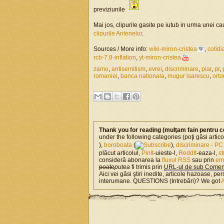
previziunile
Mai jos, clipurile gasite pe iutub in urma unei ca
clipurile Antenelor
.
Sources / More info:
wiki-miron-cristea
,
cotidi
rcb-7.8-inflation
,
yt-miron-cristea
zamo
,
antisemitism
,
evrei
,
discriminare
,
piar
,
pr
,
romaniei
,
banca nationala
,
mugur isarescu
,
orto
Thank you for reading (mulţam fain pentru c
under the following categories (poţi găsi artic
),
boroboata
(
),
discriminare - PC
plăcut articolul,
PinIt
-uieste-l,
ReddIt
-eaza-l,
s
consideră abonarea la
fluxul RSS
sau prin
em
poate
putea
fi trimis prin
URL-ul de sub Coment
Aici vei găsi ştiri inedite, articole hazoase, per
interumane. QUESTIONS (Intrebări)? We got