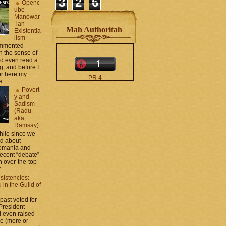
3
2
6
Openc
ube
Manowar
-ian
Mah Authoritah
Existentia
lism
commented
 the sense of
nd even read a
g, and before I
ror here my
PR 4
...
The counters only desktop
Povert
views
y and
Sadism
(Radu
aka
Ramsay)
while since we
ed about
Romania and
recent “debate”
moar stats and badges in
 over-the-top
the
http://CONTACT
...
.zamo .ca
si
sistencies:
http://BLOGROLL . zamo .
in the Guild of
ca
 past voted for
 President
 even raised
ce (more or