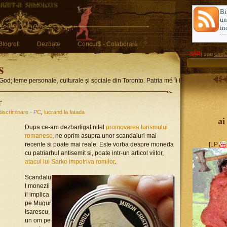
Bi
u
in
Blogroll
Dezbate
Concur$ - Colaborare
SĂRI
sau
caută
s
God; teme personale, culturale şi sociale din Toronto. Patria mé îi limba romglez
r
discriminare - PC
,
lucrand la fatada
ai
Dupa ce-am dezbarligat nitel
promovarea turismului
romanesc
, ne oprim asupra unor scandaluri mai
recente si poate mai reale. Este vorba despre moneda
[
LP
cu patriarhul antisemit si, poate intr-un articol viitor,
atacul lui Sarko impotriva romilor
.
Scandalu
l monezii
il implica
pe Mugur
Isarescu,
un om pe