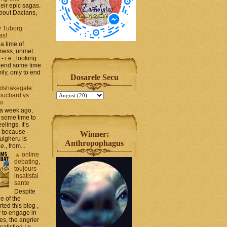
heir epic sagas.
 about Dacians,
y Tuborg
as!
a time of
iness, unmet
- i.e., looking
spend some time
ily, only to end
Dosarele Secu
dshakegate:
ouchard vs
ru
 a week ago,
 some time to
elings. It’s
, because
Winner:
ulgheru is
Anthropophagus
., from...
online
debating,
toujours
insatisfai
sante
Despite
e of the
rted this blog ,
y to engage in
es, the angrier
tisfied I g...