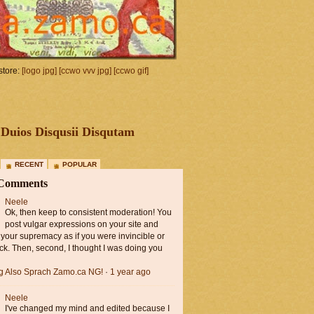
tore:
[logo jpg]
[ccwo vvv jpg]
[ccwo gif]
Duios Disqusii Disqutam
RECENT
POPULAR
 Comments
Neele
Ok, then keep to consistent moderation! You
post vulgar expressions on your site and
 your supremacy as if you were invincible or
ck. Then, second, I thought I was doing you
ng Also Sprach Zamo.ca NG!
·
1 year ago
Neele
I've changed my mind and edited because I