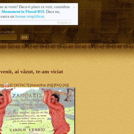
ne ai venit! Daca-ti place ce vezi, considera
n
Abonament la Fluxul RSS
. Daca nu,
cearca un
format simplificat
.
BlogIdol.ro
-n articole
ă. Formerly AlsoSprachZamolxis.com
 venit, ai văzut, te-am viciat
sg
] [
CONTACT
] [
Advertise
(
N
)] [
FAQ
(
N
)]