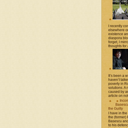
I recently 
elsewhere on
existence a
diaspora blo
forget, I mir
thoughts for a
It’s been a 
haven’t talk
poverty in 
solutions. A 
caused by an
article on not
Incon
Basescu 
the Guilty
I have in the
the (former)
Basescu and
to his defen