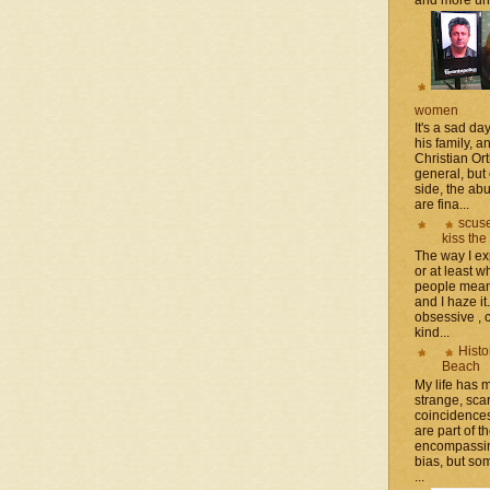
women
It's a sad da
his family, 
Christian Or
general, but 
side, the a
are fina...
scuse
kiss the
The way I ex
or at least w
people mean 
and I haze it.
obsessive , 
kind...
Histo
Beach
My life has
strange, sca
coincidence
are part of th
encompassin
bias, but som
...