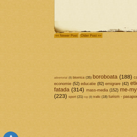
<< Newer Post
Older Post >>
boroboata
(188)
c
biserica
(35)
advertorial
(8)
et
economie
(52)
educatie
(82)
emigrare
(42)
fatada
(314)
me-mys
mass-media
(152)
(223)
turism - pasapor
sport
(21)
trafic
(18)
top
(8)