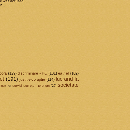
he was accused
n...
pora
(129)
discriminare - PC
(131)
ea / el
(102)
et
(191)
lucrand la
justitie-coruptie
(114)
societate
servicii secrete - terorism
(22)
sate
(9)