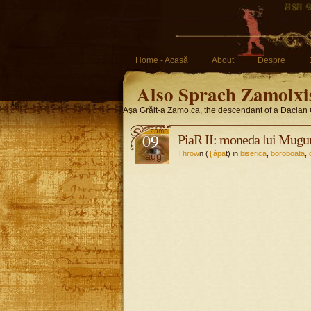
Home - Acasă
About
Despre
Also Sprach Zamolxi
Aşa Grăit-a Zamo.ca, the descendant of a Dacian 
09
PiaR II: moneda lui Mugu
Throw
n (
Ţâpa
t) in
biserica
,
boroboata
,
aug