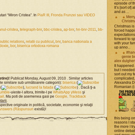
episode of t
It’s [sort of]
and as ...
utari “Miron Cristea”. In
PiaR III, Fronda Frunzei sau VIDEO
Merr
Christm
Christmas is 
anul-cristea
,
telegraph-bnr
,
bbc-cristea
,
ap-bnr
,
hn-bnr-2011
,
bb-
forced happ
expectations 
forward to 
public relations
,
relatii cu publicul
,
bnr
,
banca nationala a
with your fam
doxie
,
bor
,
biserica ortodoxa romana
up anno...
#han
genie b
alex dulghe
It happened
but I needed
sort out my fe
etire)!
Publicat Monday, August 09, 2010 . Similar articles
complicated
ole similare sub următoarele categorii):
biserica
(
Alexandra D
Romanian (i.e
(
),
lucrand la fatada
(
) . Dacă ţi-a
tumble
-uieste-l altora, trimite-l pe
WhatsApp
yMess
şi
ail
. Ma poti de asemenea gasi pe
Google
.
Trackback
arii
.
spective originale in politică, societate, economie şi relaţii
Answers (Răspunsuri
există)!
this being on
reasons I sta
the more I tr
online debat
and more unsa