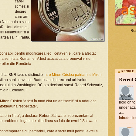
care-l
stimez si
despre
care am
a Nationala a scos
R. Unul dintre ei,
Res
irii Neamului” si a
artea sa in Franta.
ponsabil pentru modificarea legii ceta?eniei, care a afectat
ia semita a României. A fost acuzat ca a promovat viziuni
vreilor din România.
PEOPLE
d ca BNR face o distinctie
intre Miron Cristea patriarh si Miron
Recent
sti nu sunt convinse. Radu Ioanid, directorul arhivelor
ustului din Washington DC s-a declarat socat. Robert Schwartz,
am din Cotidianul:
 Miron Cristea "a fost în mod clar un antisemit" si a adaugat
hold on to
ntotdeauna respectate".
under atta
a...
ca prin filtru", a declarat Robert Schwartz, reprezentant al
Introduci
re probleme legate de atitudinea sa fata de evrei." Schwartz
 contemporana cu patriarhul, care a facut mult pentru evrei si