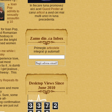
Ioan
In fiecare luna promovez
Pop
aici acel
Guest Poster
al
admits to
carui
articol
a avut cei mai
sexually
multi unici in luna
assaultin
precedenta
g 10
y for Ioan Pop,
and Romanian
thodoxy in
Zamo din .ca Inbox
on the bright
bused women
Primeşte
articolele
 me while i
integral şi automat!
 sky
perience love,
hat most
by it , is dumb
 I get jealous ,
cheesy . This
ry Repeats Its
Desktop Views Since
June 2010
 more and more
ry
s. Sure, some
e all-
g confirmation
3
3
7
2
e are just out