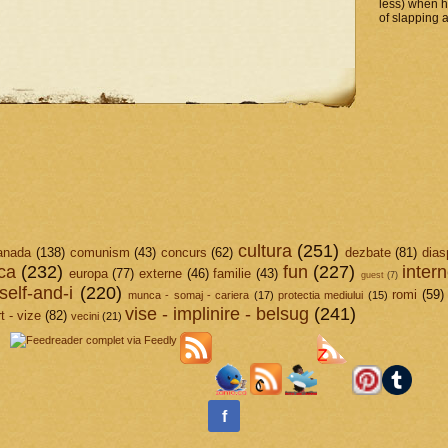
less) when 
of slapping a
cultura
(251)
anada
(138)
comunism
(43)
concurs
(62)
dezbate
(81)
dias
ica
(232)
fun
(227)
intern
europa
(77)
externe
(46)
familie
(43)
guest
(7)
elf-and-i
(220)
romi
(59)
munca - somaj - cariera
(17)
protectia mediului
(15)
vise - implinire - belsug
(241)
t - vize
(82)
vecini
(21)
f