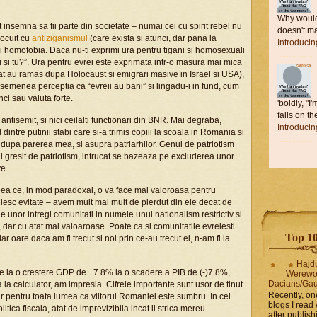
Why would 
 insemna sa fii parte din societate – numai cei cu spirit rebel nu
doesn't ma
locuit cu
antiziganismul
(care exista si atunci, dar pana la
Introduci
i homofobia. Daca nu-ti exprimi ura pentru tigani si homosexuali
fi si tu?”. Ura pentru evrei este exprimata intr-o masura mai mica
 cat au ramas dupa Holocaust si emigrari masive in Israel si USA),
 asemenea perceptia ca “evreii au bani” si lingadu-i in fund, cum
ci sau valuta forte.
'boldly, "I
falls on the
ntisemit, si nici ceilalti functionari din BNR. Mai degraba,
Introduci
dintre putinii stabi care si-a trimis copiii la scoala in Romania si
it dupa parerea mea, si asupra patriarhilor. Genul de patriotism
l gresit de patriotism, intrucat se bazeaza pe excluderea unor
ve.
eea ce, in mod paradoxal, o va face mai valoroasa pentru
buiesc evitate – avem mult mai mult de pierdut din ele decat de
le unor intregi comunitati in numele unui nationalism restrictiv si
, dar cu atat mai valoaroase. Poate ca si comunitatile evreiesti
Top 10 
ar oare daca am fi trecut si noi prin ce-au trecut ei, n-am fi la
Hajd
 de la o crestere GDP de +7.8% la o scadere a PIB de (-)7.8%,
Werewo
Dacians/Gau
a la calculator, am impresia. Cifrele importante sunt usor de tinut
Recently, on
 pentru toata lumea ca viitorul Romaniei este sumbru. In cel
blogs I read 
itica fiscala, atat de imprevizibila incat ii strica mereu
after publis