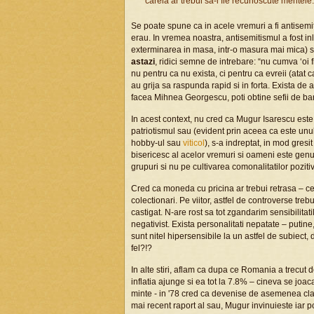
careia ar trebui sa-i fie recunoscute meritele.
Se poate spune ca in acele vremuri a fi antisemit
erau. In vremea noastra, antisemitismul a fost in
exterminarea in masa, intr-o masura mai mica) s
astazi
, ridici semne de intrebare: “nu cumva ‘oi 
nu pentru ca nu exista, ci pentru ca evreii (atat
au grija sa raspunda rapid si in forta. Exista de
facea Mihnea Georgescu, poti obtine sefii de ban
In acest context, nu cred ca Mugur Isarescu este a
patriotismul sau (evident prin aceea ca este unul 
hobby-ul sau
viticol
), s-a indreptat, in mod gres
bisericesc al acelor vremuri si oameni este genu
grupuri si nu pe cultivarea comonalitatilor poziti
Cred ca moneda cu pricina ar trebui retrasa – c
colectionari. Pe viitor, astfel de controverse tre
castigat. N-are rost sa tot zgandarim sensibilitati
negativist. Exista personalitati nepatate – putine
sunt nitel hipersensibile la un astfel de subiect, d
fel?!?
In alte stiri, aflam ca dupa ce Romania a trecut
inflatia ajunge si ea tot la 7.8% – cineva se joac
minte - in '78 cred ca devenise de asemenea clar
mai recent raport al sau, Mugur invinuieste iar pol