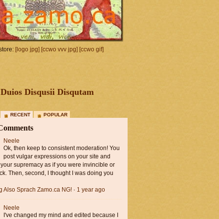
tore:
[logo jpg]
[ccwo vvv jpg]
[ccwo gif]
Duios Disqusii Disqutam
RECENT
POPULAR
 Comments
Neele
Ok, then keep to consistent moderation! You
post vulgar expressions on your site and
 your supremacy as if you were invincible or
ck. Then, second, I thought I was doing you
ng Also Sprach Zamo.ca NG!
·
1 year ago
Neele
I've changed my mind and edited because I