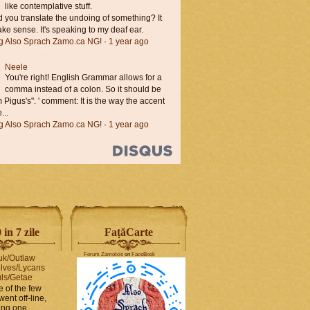
like contemplative stuff.
you translate the undoing of something? It
ke sense. It's speaking to my deaf ear.
ng Also Sprach Zamo.ca NG!
·
1 year ago
Neele
You're right! English Grammar allows for a
comma instead of a colon. So it should be
'm Pigus's". ' comment: It is the way the accent
...
ng Also Sprach Zamo.ca NG!
·
1 year ago
in 7 zile
FaṭăCarte
Forum Zamolxis
on
FaceBook
uk/Outlaw
lves/Lycans
ls/Getae
e of the few
went off-line,
hing one