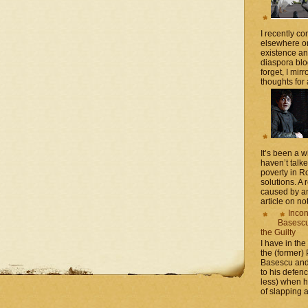
I recently 
elsewhere on
existence a
diaspora blo
forget, I mir
thoughts for a
It’s been a 
haven’t talk
poverty in 
solutions. A 
caused by an
article on not
Incon
Basescu 
the Guilty
I have in the
the (former)
Basescu and
to his defen
less) when 
of slapping a