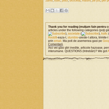
zamo
,
trafic
,
pitici
,
bicicleta
,
masini
,
pe jos
,
per 
Thank you for reading (mulţam fain pentru c
articles under the following categories (poţi gă
),
societate
(
),
trafic
ReddIt
-eaza-l,
stumble
-uieste-l altora, trimite-
prin
email
. Ma poti de asemenea gasi pe
Goo
Comentarii
.
Aici vei găsi ştiri inedite, articole hazoase, per
interumane. QUESTIONS (Intrebări)? We got