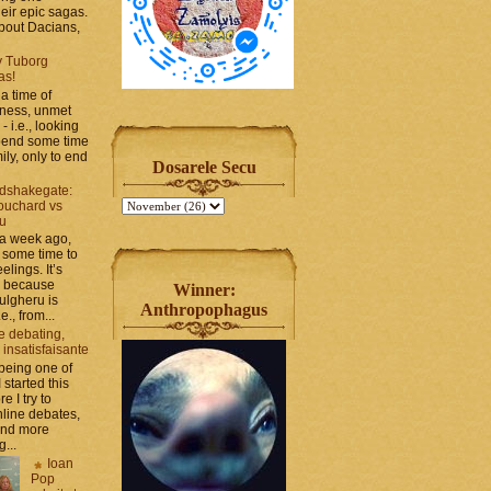
heir epic sagas.
 about Dacians,
y Tuborg
as!
a time of
iness, unmet
- i.e., looking
spend some time
ily, only to end
Dosarele Secu
dshakegate:
ouchard vs
ru
 a week ago,
 some time to
elings. It’s
, because
Winner:
ulgheru is
Anthropophagus
., from...
e debating,
 insatisfaisante
 being one of
 started this
e I try to
line debates,
and more
g...
Ioan
Pop