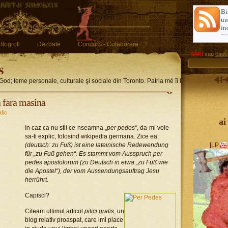
Bi
u
in
Blogroll
Dezbate
Concur$ - Colaborare
SĂRI
sau
caută
s
God; teme personale, culturale şi sociale din Toronto. Patria mé îi limba romglez
a fara masina
afic
ai
In caz ca nu stii ce-nseamna „
per pedes
“, da-mi voie
sa-ti explic, folosind wikipedia germana. Zice ea:
(deutsch: zu Fuß) ist eine lateinische Redewendung
[
LP
für „zu Fuß gehen“. Es stammt vom Ausspruch per
pedes apostolorum (zu Deutsch in etwa „zu Fuß wie
die Apostel“), der vom Aussendungsauftrag Jesu
herrührt
.
Capisci?
Citeam ultimul articol
pitici gratis
, un
blog relativ proaspat, care imi place