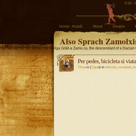
Home - Acasă
About
Despre
Also Sprach Zamolxi
Aşa Grăit-a Zamo.ca, the descendant of a Dacian 
12
Per pedes, bicicleta si viat
Throw
n (
Ţâpa
t) in
internet
,
societate
,
tr
nov