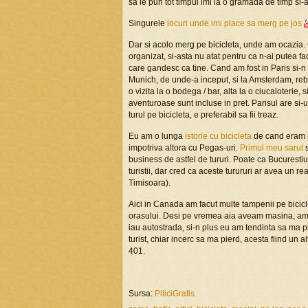
sa le pun tot timpul imi ia o gramada de timp si-
Singurele
locuri unde imi place sa merg pe jos
Dar si acolo merg pe bicicleta, unde am ocazia.
organizat, si-asta nu atat pentru ca n-ai putea 
care gandesc ca tine. Cand am fost in Paris si-
Munich, de unde-a inceput, si la Amsterdam, rebot
o vizita la o bodega / bar, alta la o ciucaloterie
aventuroase sunt incluse in pret. Parisul are si
turul pe bicicleta, e preferabil sa fii treaz.
Eu am o lunga
istorie cu bicicleta
de cand eram m
impotriva altora cu Pegas-uri.
Primul meu sarut
s
business de astfel de tururi. Poate ca Bucuresti
turistii, dar cred ca aceste turururi ar avea un rea
Timisoara).
Aici in Canada am facut multe tampenii pe bicicle
orasului. Desi pe vremea aia aveam masina, am 
iau autostrada, si-n plus eu am tendinta sa ma pie
turist, chiar incerc sa ma pierd, acesta fiind un 
401.
Sursa:
PiticiGratis