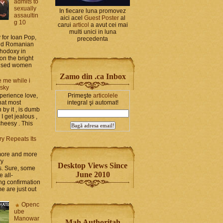
admits to
sexually
In fiecare luna promovez
assaultin
aici acel
Guest Poster
al
g 10
carui
articol
a avut cei mai
multi unici in luna
y for Ioan Pop,
precedenta
and Romanian
thodoxy in
on the bright
bused women
Zamo din .ca Inbox
 me while i
 sky
Primeşte
articolele
perience love,
integral şi automat!
hat most
by it , is dumb
 I get jealous ,
cheesy . This
ry Repeats Its
 more and more
ry
Desktop Views Since
s. Sure, some
June 2010
e all-
g confirmation
e are just out
Openc
ube
Manowar
Mah Authoritah