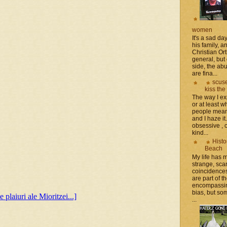
women
It's a sad da
his family, 
Christian Or
general, but 
side, the a
are fina...
scuse
kiss the
The way I ex
or at least w
people mean 
and I haze it.
obsessive , 
kind...
Histo
Beach
My life has
strange, sca
coincidence
are part of th
encompassin
bias, but som
...