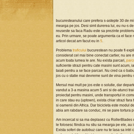
bucuresteanului care prefera s-astepte 30 de minu
mearga pe jos. Desi simt durerea lui, eu nu-s d
reuseste sa faca Radu este sa prezinte problema 
eu. Prin urmare, se poate argumenta ca el face
articol decat am facut eu in
5
.
Problema
traficului
bucurestean nu poate fi expli
considerat cel mai bine conectat cartier, nu are m
acum toata lumea le are. Nu exista parcari,
parc
suficiente strazi pentru cate masini sunt acum, iar
taiati pentru a se face parcari. Nu cred ca o bab
jos cu o statie mai devreme sunt de vina pentru 
Mersul mai mult pe jos este o solutie, dar depart
vandut a 3-a masina acum 5 ani si de-atunci traie
proiectat pentru masini, unde transportul in co
in care stau eu (uptown), exista chiar strazi fara 
si oamenii din Africa. Dar bicicleta este modul de
abia am rabdare sa conduc, mi se pare tortura p
Am incercat si sa ma deplasez cu RollerBlades dar
le folosesc fiindca nu stiu sa mearga pe ele, au im
Exista soferi de autobuz care nu te lasa sa intri cu