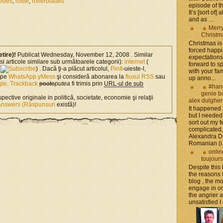
pedes
,
rotile
,
rollerblades
episode of t
It’s [sort of]
and as ...
Merr
Christm
Christmas is 
forced happ
etire)!
Publicat Wednesday, November 12, 2008 . Similar
expectations 
si articole similare sub următoarele categorii):
internet
(
forward to 
(
) . Dacă ţi-a plăcut articolul,
PinIt
-uieste-l,
with your fam
l pe
WhatsApp
yMess
şi consideră abonarea la
fluxul RSS
sau
up anno...
gle
.
Trackback
poate
putea
fi trimis prin
URL-ul de sub
#han
genie b
spective originale in politică, societate, economie şi relaţii
alex dulghe
Answers (Răspunsuri
există)!
It happened
but I needed
sort out my fe
complicated
Alexandra D
Romanian (i.e
onlin
toujours
Despite this
the reasons I
blog , the mor
engage in on
the angrier 
unsatisfied I 