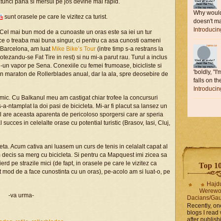
atunci pana si mersul pe jos devine mai rapid.
Why would 
sunt orasele pe care le vizitez ca turist.
doesn't ma
Introduci
 Cel mai bun mod de a cunoaste un oras este sa iei un tur
face o treaba mai buna singur, ci pentru ca asa cunosti oameni
n Barcelona, am luat
Mike Bike’s Tour
(intre timp s-a restrans la
ezandu-se Fat Tire in rest) si nu mi-a parut rau. Turul a inclus
, si-un vapor pe Sena. Conexiile cu femei frumoase, bicicliste si
'boldly, "I
-un maraton de Rollerblades anual, dar la ala, spre deosebire de
falls on the
Introduci
ic. Cu Balkanul meu am castigat chiar trofee la concursuri
-a-ntamplat la doi pasi de bicicleta. Mi-ar fi placut sa lansez un
ul are aceasta aparenta de pericoloso sporgersi care ar speria
l succes in celelalte orase cu potential turistic (Brasov, Iasi, Cluj,
ta. Acum cativa ani luasem un curs de tenis in celalalt capat al
decis sa merg cu bicicleta. Si pentru ca Mapquest imi zicea sa
rd pe strazile mici (de fapt, in orasele pe care le vizitez ca
Top 10 
alt mod de a face cunostinta cu un oras), pe-acolo am si luat-o, pe
Hajd
Werewo
-va urma-
Dacians/Gau
Recently, on
blogs I read 
after publis