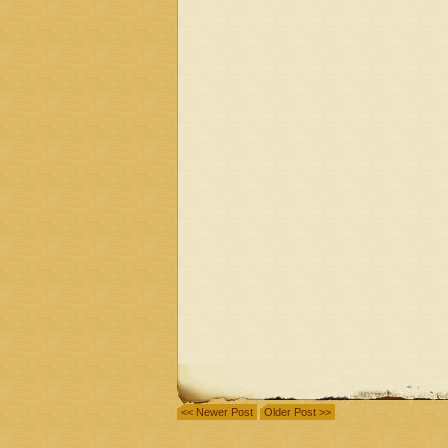
<< Newer Post
Older Post >>