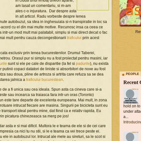
in ciuda unui limbaj uneori aparte,
am lasat un comentariu, si m-am
ales c-o injuratura. Dar despre asta
in alt articol. Radu vorbeste despre lenea
te autobuzul, sa stea in inghesuiala si-n transpiratie in loc sa
e-acord cu el din mai multe motive. Recunosc insa ca ceea ce
Res
intr-un mod mult mai palatabil, simplu si mai direct decat o fac
 mai mult pentru cauza decongestionarii
traficului
prin acest
cata exclusiv prin lenea bucurestenilor. Drumul Taberei,
etrou. Orasul pur si simplu nu a fost proiectat pentru masini, iar
urile
sunt si ele pe cale de disparitie (la fel si
padurile
), nu exista
 putinii copaci datatori de liniste si absorbitori de noxe au fost
utza sau doua, pline de artroza si artrita care refuza sa se dea
PEOPLE
starea jalnica a
traficului bucurestean
.
Recent
e de a fi unica sau cea ideala. Spun asta ca cineva care si-a
ste sau incearca sa traiasca fara intr-un oras (Toronto)
mun este tare departe de excelenta europeana. Mai mult, in zona
trotuare intrucat fiecare are masina. Singurii pe bicicleta sunt eu
hold on to
 transport ideal pentru mine, dat fiind ca e relativ rapida. Eu
under atta
rin picatura chinezeasca sa merg pe jos!
a...
Introduci
 asta e si mai dificil. Multora le e teama de ele si de cei care
presia ca nici tu nu stii, si le e teama ca vei trece peste ei.
 ele in autobuzul lor. Intrucat ale mele au sireturi, sa le scot si