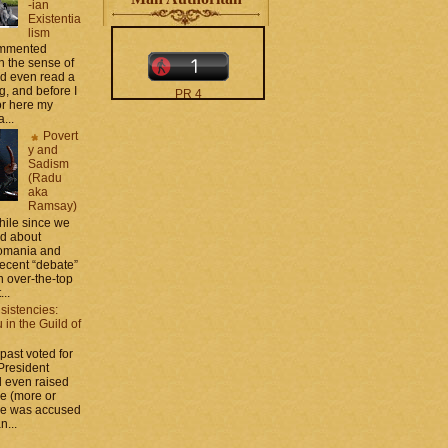
-ian
Existentia
lism
commented
 the sense of
nd even read a
g, and before I
PR 4
ror here my
The counters only desktop
...
views
Povert
y and
Sadism
(Radu
aka
Ramsay)
while since we
ed about
Romania and
moar stats and badges in
recent “debate”
the
http://CONTACT
 over-the-top
.zamo .ca
si
...
http://BLOGROLL . zamo .
ca
sistencies:
in the Guild of
 past voted for
 President
 even raised
ce (more or
he was accused
n...