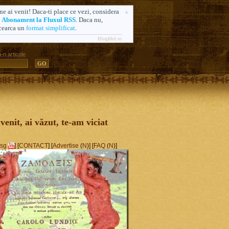
ne ai venit! Daca-ti place ce vezi, considera
n
Abonament la Fluxul RSS
. Daca nu,
cearca un
format simplificat
.
BlogIdol.ro
-n articole
ă. Formerly AlsoSprachZamolxis.com
 venit, ai văzut, te-am viciat
sg
] [
CONTACT
] [
Advertise
(
N
)] [
FAQ
(
N
)]