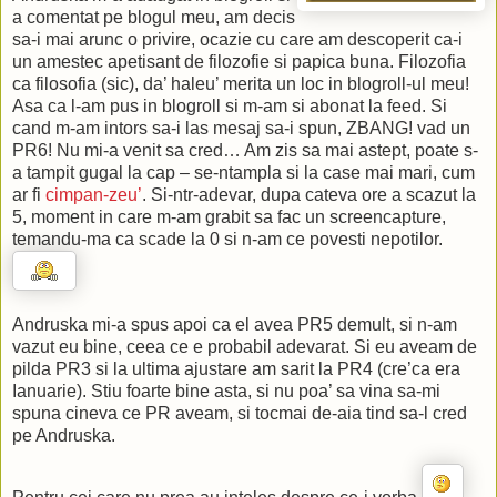
a comentat pe blogul meu, am decis
sa-i mai arunc o privire, ocazie cu care am descoperit ca-i
un amestec apetisant de filozofie si papica buna. Filozofia
ca filosofia (sic), da’ haleu’ merita un loc in blogroll-ul meu!
Asa ca l-am pus in blogroll si m-am si abonat la feed. Si
cand m-am intors sa-i las mesaj sa-i spun, ZBANG! vad un
PR6! Nu mi-a venit sa cred… Am zis sa mai astept, poate s-
a tampit gugal la cap – se-ntampla si la case mai mari, cum
ar fi
cimpan-zeu’
. Si-ntr-adevar, dupa cateva ore a scazut la
5, moment in care m-am grabit sa fac un screencapture,
temandu-ma ca scade la 0 si n-am ce povesti nepotilor.
Andruska mi-a spus apoi ca el avea PR5 demult, si n-am
vazut eu bine, ceea ce e probabil adevarat. Si eu aveam de
pilda PR3 si la ultima ajustare am sarit la PR4 (cre’ca era
Ianuarie). Stiu foarte bine asta, si nu poa’ sa vina sa-mi
spuna cineva ce PR aveam, si tocmai de-aia tind sa-l cred
pe Andruska.