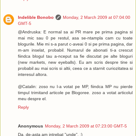
Indelible Bonobo
Monday, 2 March 2009 at 07:04:00
GMT-5
@Andruska: E normal sa ai PR mare pe prima pagina si
mai mic sau 0 pe restul, asa se-ntampla cam cu toate
blogurile. Mie mi s-a parut c-aveai 0 si pe prima pagina, dar
m-am inselat, probabil. Numarul de abonati ti-a crescut
fiindca blogul tau a-nceput sa fie discutat pe alte bloguri
(new markets, new eyeballs). Eu am scris despre tine si
probabil au mai scris si altii, ceea ce a starnit curiozitatea si
interesul altora.
@Catalin: zoso nu l-a votat pe MP, fiindca MP nu pierde
timpul trimitand articole pe Blogoree. zoso a votat articolul
meu despre el.
Reply
Anonymous
Monday, 2 March 2009 at 07:23:00 GMT-5
Da, de-asta am intrebat "unde". :)