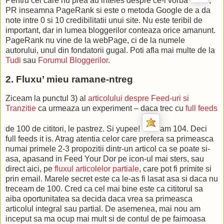
Pentru cei care nu prea au inteles despre ce-i vorba
,
PR inseamna PageRank si este o metoda Google de a da
note intre 0 si 10 credibilitatii unui site. Nu este teribil de
important, dar in lumea bloggerilor conteaza orice amanunt.
PageRank nu vine de la webPage, ci de la numele
autorului, unul din fondatorii gugal. Poti afla mai multe de la
Tudi
sau
Forumul Bloggerilor
.
2. Fluxu’ mieu ramane-ntreg
Ziceam la punctul 3) al
articolului despre Feed-uri si
Tranzitie
ca urmeaza un experiment – daca trec cu
full feeds
de 100 de cititori, le pastrez. Si yupee!
am 104. Deci
full feeds it is. Atrag atentia celor care prefera sa primeasca
numai primele 2-3 propozitii dintr-un articol ca se poate si-
asa, apasand in Feed Your Dor pe icon-ul mai sters, sau
direct aici, pe
fluxul articolelor partiale
, care pot fi primite si
prin email. Marele secret este ca le-as fi lasat asa si daca nu
treceam de 100. Cred ca cel mai bine este ca cititorul sa
aiba oportunitatea sa decida daca vrea sa primeasca
articolul integral sau partial. De asemenea, mai nou am
inceput sa ma ocup mai mult si de contul de pe faimoasa