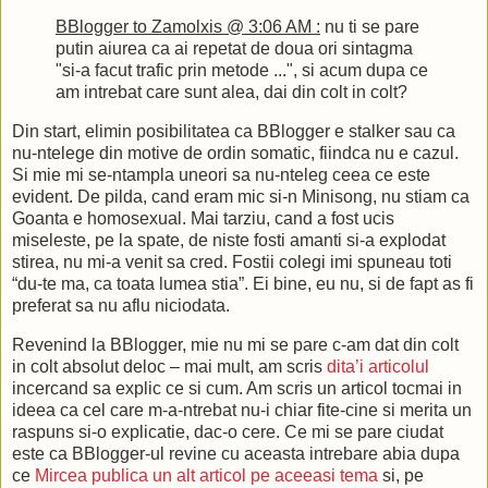
BBlogger to Zamolxis @ 3:06 AM :
nu ti se pare
putin aiurea ca ai repetat de doua ori sintagma
"si-a facut trafic prin metode ...", si acum dupa ce
am intrebat care sunt alea, dai din colt in colt?
Din start, elimin posibilitatea ca BBlogger e stalker sau ca
nu-ntelege din motive de ordin somatic, fiindca nu e cazul.
Si mie mi se-ntampla uneori sa nu-nteleg ceea ce este
evident. De pilda, cand eram mic si-n Minisong, nu stiam ca
Goanta e homosexual. Mai tarziu, cand a fost ucis
miseleste, pe la spate, de niste fosti amanti si-a explodat
stirea, nu mi-a venit sa cred. Fostii colegi imi spuneau toti
“du-te ma, ca toata lumea stia”. Ei bine, eu nu, si de fapt as fi
preferat sa nu aflu niciodata.
Revenind la BBlogger, mie nu mi se pare c-am dat din colt
in colt absolut deloc – mai mult, am scris
dita’i articolul
incercand sa explic ce si cum. Am scris un articol tocmai in
ideea ca cel care m-a-ntrebat nu-i chiar fite-cine si merita un
raspuns si-o explicatie, dac-o cere. Ce mi se pare ciudat
este ca BBlogger-ul revine cu aceasta intrebare abia dupa
ce
Mircea publica un alt articol pe aceeasi tema
si, pe