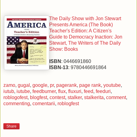
The Daily Show with Jon Stewart
Presents America (The Book)
Teacher's Edition: A Citizen's
Guide to Democracy Inaction: Jon
Stewart, The Writers of The Daily
Show: Books
ISBN
: 0446691860
ISBN-13
: 9780446691864
zamo
,
gugal
,
google
,
pr
,
pagerank
,
page rank
,
youtube
,
iutub
,
iutube
,
feedburner
,
flux
,
fluxuri
,
feed
,
feeduri
,
roblogofest
,
blogfest
,
contest
,
stalker
,
stalkerita
,
comment
,
commenting
,
comentarii
,
roblogfest
Share