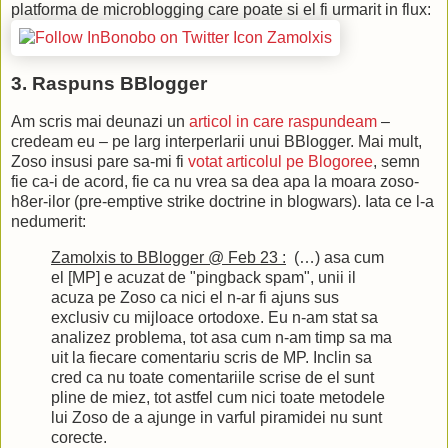
platforma de microblogging care poate si el fi urmarit in flux:
3. Raspuns BBlogger
Am scris mai deunazi un
articol in care raspundeam
–
credeam eu – pe larg interperlarii unui BBlogger. Mai mult,
Zoso insusi pare sa-mi fi
votat articolul pe Blogoree
, semn
fie ca-i de acord, fie ca nu vrea sa dea apa la moara zoso-
h8er-ilor (pre-emptive strike doctrine in blogwars). Iata ce l-a
nedumerit:
Zamolxis to BBlogger @ Feb 23 :
(…) asa cum
el [MP] e acuzat de "pingback spam", unii il
acuza pe Zoso ca nici el n-ar fi ajuns sus
exclusiv cu mijloace ortodoxe. Eu n-am stat sa
analizez problema, tot asa cum n-am timp sa ma
uit la fiecare comentariu scris de MP. Inclin sa
cred ca nu toate comentariile scrise de el sunt
pline de miez, tot astfel cum nici toate metodele
lui Zoso de a ajunge in varful piramidei nu sunt
corecte.