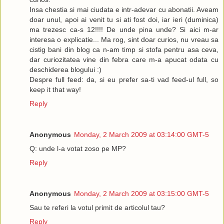
Insa chestia si mai ciudata e intr-adevar cu abonatii. Aveam
doar unul, apoi ai venit tu si ati fost doi, iar ieri (duminica)
ma trezesc ca-s 12!!!! De unde pina unde? Si aici m-ar
interesa o explicatie... Ma rog, sint doar curios, nu vreau sa
cistig bani din blog ca n-am timp si stofa pentru asa ceva,
dar curiozitatea vine din febra care m-a apucat odata cu
deschiderea blogului :)
Despre full feed: da, si eu prefer sa-ti vad feed-ul full, so
keep it that way!
Reply
Anonymous
Monday, 2 March 2009 at 03:14:00 GMT-5
Q: unde l-a votat zoso pe MP?
Reply
Anonymous
Monday, 2 March 2009 at 03:15:00 GMT-5
Sau te referi la votul primit de articolul tau?
Reply