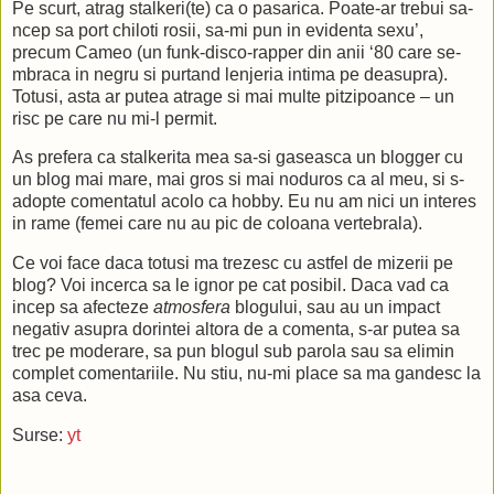
Pe scurt, atrag stalkeri(te) ca o pasarica. Poate-ar trebui sa-
ncep sa port chiloti rosii, sa-mi pun in evidenta sexu’,
precum Cameo (un funk-disco-rapper din anii ‘80 care se-
mbraca in negru si purtand lenjeria intima pe deasupra).
Totusi, asta ar putea atrage si mai multe pitzipoance – un
risc pe care nu mi-l permit.
As prefera ca stalkerita mea sa-si gaseasca un blogger cu
un blog mai mare, mai gros si mai noduros ca al meu, si s-
adopte comentatul acolo ca hobby. Eu nu am nici un interes
in rame (femei care nu au pic de coloana vertebrala).
Ce voi face daca totusi ma trezesc cu astfel de mizerii pe
blog? Voi incerca sa le ignor pe cat posibil. Daca vad ca
incep sa afecteze
atmosfera
blogului, sau au un impact
negativ asupra dorintei altora de a comenta, s-ar putea sa
trec pe moderare, sa pun blogul sub parola sau sa elimin
complet comentariile. Nu stiu, nu-mi place sa ma gandesc la
asa ceva.
Surse:
yt