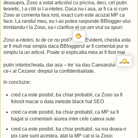
deasupra, Zoso a votat articolul cu pricina, deci, cel putin
teoretic, l-a citit si l-a-nteles. Daca nu-i asa, ar fi ca si cum
Zoso ar comenta fara rost, exact cum este acuzat MP ca
face. La randul meu, eu i-as putea raspunde BBlogger-ului
trimitandu-l la Zoso, sa-i clarifice el ce-am vrut sa spun:
Zoso a-nteles, tu de ce nu poti?
Evident, chestia asta
ar fi mult mai simpla daca BBloggerul ar fi comentat pur si
simplu la un articol. Poate si explicatia mea ar fi fost mai
putin intortocheata, dar asa – tre’ sa dau Caesarului
ce-i al Cezarei: dreptul la confidentialitate.
In concluzie:
cred ca este posibil, ba chiar probabil, ca Zoso sa fi
folosit macar o data metode black hat SEO
cred ca este posibil, ba chiar probabil, ca MP sa fi
bagat si comentarii aiurea intre cele cateva sute
cred ca este posibil, ba chiar probabil, sa ma doara-n
pix care sunt acestea, atat la MP cat si la Zoso: