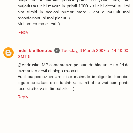
drept, nu e nimeni printre primii 20 (asa cred), iar
majoritatea nici macar in primii 1000 - si nici cititori nu imi
sint trimiti in acelasi numar mare - dar e muuult mai
reconfortant, si mai placut :)
Multam ca ma citesti :)
Reply
Indelible Bonobo
Tuesday, 3 March 2009 at 14:40:00
GMT-5
@Andruska: MP comenteaza pe sute de bloguri, e un fel de
tazmanian devil al blogo.ro-oaiei
Eu il suspectez ca are niste maimute inteligente, bonobo,
legate cu catuse de o tastatura, ca altfel nu vad cum poate
face si altceva in timpul zilei. :)
Reply