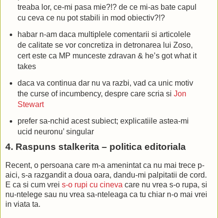
treaba lor, ce-mi pasa mie?!? de ce mi-as bate capul
cu ceva ce nu pot stabili in mod obiectiv?!?
habar n-am daca multiplele comentarii si articolele
de calitate se vor concretiza in detronarea lui Zoso,
cert este ca MP munceste zdravan & he’s got what it
takes
daca va continua dar nu va razbi, vad ca unic motiv
the curse of incumbency, despre care scria si
Jon
Stewart
prefer sa-nchid acest subiect; explicatiile astea-mi
ucid neuronu’ singular
4. Raspuns stalkerita – politica editoriala
Recent, o persoana care m-a amenintat ca nu mai trece p-
aici, s-a razgandit a doua oara, dandu-mi palpitatii de cord.
E ca si cum vrei
s-o rupi cu cineva
care nu vrea s-o rupa, si
nu-ntelege sau nu vrea sa-nteleaga ca tu chiar n-o mai vrei
in viata ta.