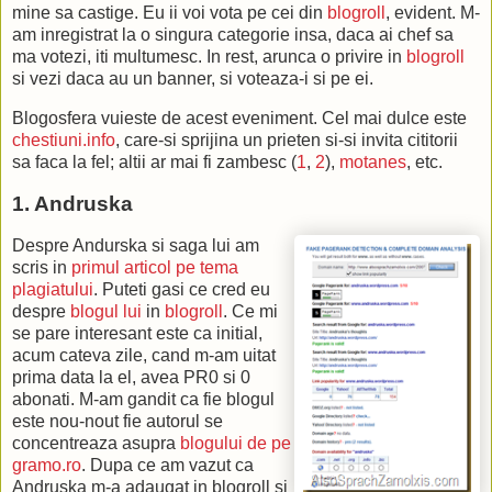
mine sa castige. Eu ii voi vota pe cei din
blogroll
, evident. M-
am inregistrat la o singura categorie insa, daca ai chef sa
ma votezi, iti multumesc. In rest, arunca o privire in
blogroll
si vezi daca au un banner, si voteaza-i si pe ei.
Blogosfera vuieste de acest eveniment. Cel mai dulce este
chestiuni.info
, care-si sprijina un prieten si-si invita cititorii
sa faca la fel; altii ar mai fi zambesc (
1
,
2
),
motanes
, etc.
1. Andruska
Despre Andurska si saga lui am
scris in
primul articol pe tema
plagiatului
. Puteti gasi ce cred eu
despre
blogul lui
in
blogroll
. Ce mi
se pare interesant este ca initial,
acum cateva zile, cand m-am uitat
prima data la el, avea PR0 si 0
abonati. M-am gandit ca fie blogul
este nou-nout fie autorul se
concentreaza asupra
blogului de pe
gramo.ro
. Dupa ce am vazut ca
Andruska m-a adaugat in blogroll si