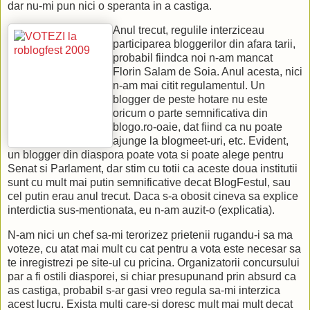
dar nu-mi pun nici o speranta in a castiga.
Anul trecut, regulile interziceau
participarea bloggerilor din afara tarii,
probabil fiindca noi n-am mancat
Florin Salam de Soia. Anul acesta, nici
n-am mai citit regulamentul. Un
blogger de peste hotare nu este
oricum o parte semnificativa din
blogo.ro-oaie, dat fiind ca nu poate
ajunge la blogmeet-uri, etc. Evident,
un blogger din diaspora poate vota si poate alege pentru
Senat si Parlament, dar stim cu totii ca aceste doua institutii
sunt cu mult mai putin semnificative decat BlogFestul, sau
cel putin erau anul trecut. Daca s-a obosit cineva sa explice
interdictia sus-mentionata, eu n-am auzit-o (explicatia).
N-am nici un chef sa-mi terorizez prietenii rugandu-i sa ma
voteze, cu atat mai mult cu cat pentru a vota este necesar sa
te inregistrezi pe site-ul cu pricina. Organizatorii concursului
par a fi ostili diasporei, si chiar presupunand prin absurd ca
as castiga, probabil s-ar gasi vreo regula sa-mi interzica
acest lucru. Exista multi care-si doresc mult mai mult decat