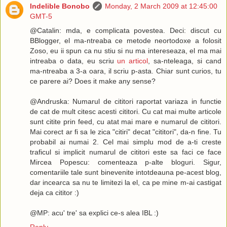
Indelible Bonobo
Monday, 2 March 2009 at 12:45:00
GMT-5
@Catalin: mda, e complicata povestea. Deci: discut cu
BBlogger, el ma-ntreaba ce metode neortodoxe a folosit
Zoso, eu ii spun ca nu stiu si nu ma intereseaza, el ma mai
intreaba o data, eu scriu
un articol
, sa-nteleaga, si cand
ma-ntreaba a 3-a oara, il scriu p-asta. Chiar sunt curios, tu
ce parere ai? Does it make any sense?
@Andruska: Numarul de cititori raportat variaza in functie
de cat de mult citesc acesti cititori. Cu cat mai multe articole
sunt citite prin feed, cu atat mai mare e numarul de cititori.
Mai corect ar fi sa le zica "citiri" decat "cititori", da-n fine. Tu
probabil ai numai 2. Cel mai simplu mod de a-ti creste
traficul si implicit numarul de cititori este sa faci ce face
Mircea Popescu: comenteaza p-alte bloguri. Sigur,
comentariile tale sunt binevenite intotdeauna pe-acest blog,
dar incearca sa nu te limitezi la el, ca pe mine m-ai castigat
deja ca cititor :)
@MP: acu' tre' sa explici ce-s alea IBL :)