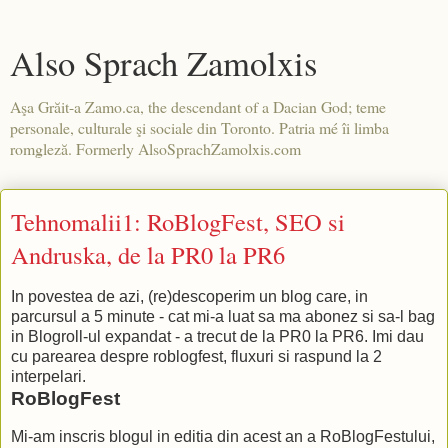
Also Sprach Zamolxis
Aşa Grăit-a Zamo.ca, the descendant of a Dacian God; teme
personale, culturale şi sociale din Toronto. Patria mé îi limba
romgleză. Formerly AlsoSprachZamolxis.com
Tehnomalii1: RoBlogFest, SEO si
Andruska, de la PR0 la PR6
In povestea de azi, (re)descoperim un blog care, in
parcursul a 5 minute - cat mi-a luat sa ma abonez si sa-l bag
in Blogroll-ul expandat - a trecut de la PR0 la PR6. Imi dau
cu parearea despre roblogfest, fluxuri si raspund la 2
interpelari.
RoBlogFest
Mi-am inscris blogul in editia din acest an a RoBlogFestului,