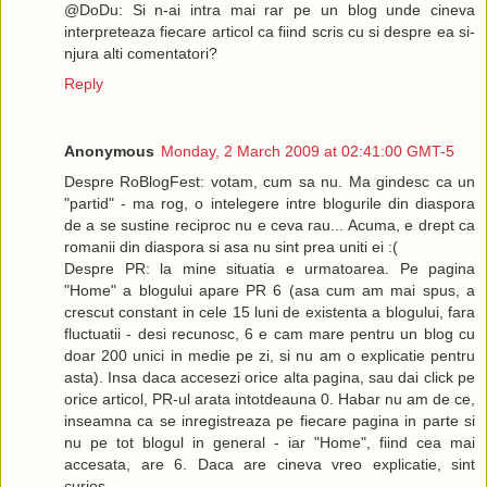
@DoDu: Si n-ai intra mai rar pe un blog unde cineva
interpreteaza fiecare articol ca fiind scris cu si despre ea si-
njura alti comentatori?
Reply
Anonymous
Monday, 2 March 2009 at 02:41:00 GMT-5
Despre RoBlogFest: votam, cum sa nu. Ma gindesc ca un
"partid" - ma rog, o intelegere intre blogurile din diaspora
de a se sustine reciproc nu e ceva rau... Acuma, e drept ca
romanii din diaspora si asa nu sint prea uniti ei :(
Despre PR: la mine situatia e urmatoarea. Pe pagina
"Home" a blogului apare PR 6 (asa cum am mai spus, a
crescut constant in cele 15 luni de existenta a blogului, fara
fluctuatii - desi recunosc, 6 e cam mare pentru un blog cu
doar 200 unici in medie pe zi, si nu am o explicatie pentru
asta). Insa daca accesezi orice alta pagina, sau dai click pe
orice articol, PR-ul arata intotdeauna 0. Habar nu am de ce,
inseamna ca se inregistreaza pe fiecare pagina in parte si
nu pe tot blogul in general - iar "Home", fiind cea mai
accesata, are 6. Daca are cineva vreo explicatie, sint
curios.