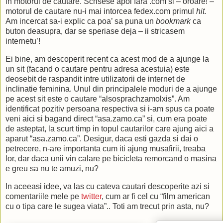
in motorul de cautare. Scrisese apoi fara .com si – oroare! –
motorul de cautare nu-i mai intorcea fedex.com primul
hit
.
Am incercat sa-i explic ca poa’ sa puna un
bookmark
ca
buton deasupra, dar se speriase deja – ii stricasem
internetu’!
Ei bine, am descoperit recent ca acest mod de a ajunge la
un sit (facand o cautare pentru adresa acestuia) este
deosebit de raspandit intre utilizatorii de internet de
inclinatie feminina. Unul din principalele moduri de a ajunge
pe acest sit este o cautare “alsosprachzamolxis”. Am
identificat pozitiv persoana respectiva si i-am spus ca poate
veni aici si bagand direct “asa.zamo.ca” si, cum era poate
de asteptat, la scurt timp in topul cautarilor care ajung aici a
aparut “asa.zamo.ca”. Desigur, daca esti gazda si dai o
petrecere, n-are importanta cum iti ajung musafirii, treaba
lor, dar daca unii vin calare pe bicicleta remorcand o masina
e greu sa nu te amuzi, nu?
In aceeasi idee, va las cu cateva cautari descoperite azi si
comentariile mele pe
twitter
, cum ar fi cel cu “film american
cu o tipa care le sugea viata”.. Toti am trecut prin asta, nu?