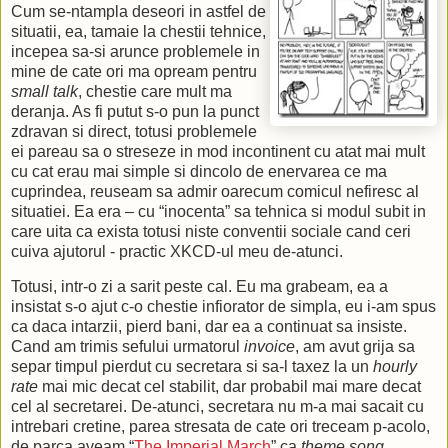
Cum se-ntampla deseori in astfel de
situatii, ea, tamaie la chestii tehnice,
incepea sa-si arunce problemele in
mine de cate ori ma opream pentru
small talk
, chestie care mult ma
deranja. As fi putut s-o pun la punct
zdravan si direct, totusi problemele
ei pareau sa o streseze in mod incontinent cu atat mai mult
cu cat erau mai simple si dincolo de enervarea ce ma
cuprindea, reuseam sa admir oarecum comicul nefiresc al
situatiei. Ea era – cu “inocenta” sa tehnica si modul subit in
care uita ca exista totusi niste conventii sociale cand ceri
cuiva ajutorul - practic XKCD-ul meu de-atunci.
Totusi, intr-o zi a sarit peste cal. Eu ma grabeam, ea a
insistat s-o ajut c-o chestie infiorator de simpla, eu i-am spus
ca daca intarzii, pierd bani, dar ea a continuat sa insiste.
Cand am trimis sefului urmatorul
invoice
, am avut grija sa
separ timpul pierdut cu secretara si sa-l taxez la un
hourly
rate
mai mic decat cel stabilit, dar probabil mai mare decat
cel al secretarei. De-atunci, secretara nu m-a mai sacait cu
intrebari cretine, parea stresata de cate ori treceam p-acolo,
de parca aveam “
The Imperial March
” ca
theme song
.