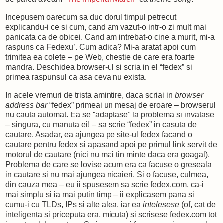
Incepusem oarecum sa duc dorul timpul petrecut
explicandu-i ce si cum, cand am vazut-o intr-o zi mult mai
panicata ca de obicei. Cand am intrebat-o cine a murit, mi-a
raspuns ca Fedexu’. Cum adica? Mi-a aratat apoi cum
trimitea ea colete – pe Web, chestie de care era foarte
mandra. Deschidea browser-ul si scria in el “fedex” si
primea raspunsul ca asa ceva nu exista.
In acele vremuri de trista amintire, daca scriai in
browser
address bar
“fedex” primeai un mesaj de eroare – browserul
nu cauta automat. Ea se “adaptase” la problema si invatase
– singura, cu manuta ei! – sa scrie “fedex” in casuta de
cautare. Asadar, ea ajungea pe site-ul fedex facand o
cautare pentru fedex si apasand apoi pe primul link servit de
motorul de cautare (nici nu mai tin minte daca era goagal).
Problema de care se lovise acum era ca facuse o greseala
in cautare si nu mai ajungea nicaieri. Si o facuse, culmea,
din cauza mea – eu ii spusesem sa scrie fedex.com, ca-i
mai simplu si ia mai putin timp – ii explicasem pana si
cumu-i cu TLDs, IPs si alte alea, iar ea
intelesese
(of, cat de
inteligenta si priceputa era, micuta) si scrisese fedex.com tot