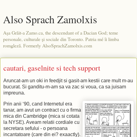
Also Sprach Zamolxis
Aşa Grăit-a Zamo.ca, the descendant of a Dacian God; teme
personale, culturale şi sociale din Toronto. Patria mé îi limba
romgleză. Formerly AlsoSprachZamolxis.com
cautari, gaselnite si tech support
Aruncat-am un oki in feedjit si gasit-am kestii care mult m-au
bucurat. Si ganditu-m-am sa va zac si voua, ca sa juisam
impreuna.
Prin anii ‘90, cand Internetul era
tanar, am avut un contract cu o firma
mica din Cambridge (mica si cotata
la NYSE). Aveam relatii cordiale cu
secretara sefului - o persoana
incantatoare (care din ei? exaactly).