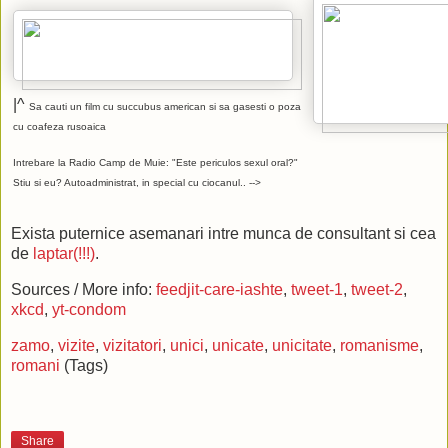
|^
Sa cauti un film cu succubus american si sa gasesti o poza
cu coafeza rusoaica
Intrebare la Radio Camp de Muie: "Este periculos sexul oral?"
Stiu si eu? Autoadministrat, in special cu ciocanul.. -->
Exista puternice asemanari intre munca de consultant si cea
de
laptar(!!!)
.
Sources / More info:
feedjit-care-iashte
,
tweet-1
,
tweet-2
,
xkcd
,
yt-condom
zamo
,
vizite
,
vizitatori
,
unici
,
unicate
,
unicitate
,
romanisme
,
romani
(Tags)
Share