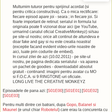
Multumim tuturor pentru sprijinul acordat (si
pentru critica constructiva). Ca o mica rectificare:
fiecare episod apare joi - seara ; in fiecare joi. Si
foarte important de retinut: serialul in formula lui
originala poate fi vizionat doar aici (pe YouTube,
urmarind canalul oficial CreativeMonkeyz) si/sau
pe site-ul nostru; orice alt continut de altundeva e
doar fake and gay si nu este creatia noastra!
(exceptie facand evident video-urile noastre de
aici, luate prin codurile de embed).
In cursul zilei de azi (10.02.2011) - pe site-ul
nostru, pe pagina dedicata serialului - va aparea
un pachet de goodies - downloadabil absolut
gratuit - continand: imagini pentru avatar cu MO
si F.O.C.A. si 9 RINGTONE-uri oficiale.
LONG LIVE THE CREATIVE MONKEYZ
Episoadele de pana azi: [
S01E00
] [
S01E01
] [
S01E02
]
[
S01E03
]
Pentru multi dintre cei batrani, dupa
Gopo
,
Balanel si
Miaunel
(e unul chiar
Robotelul
) care erau la concurenta cu