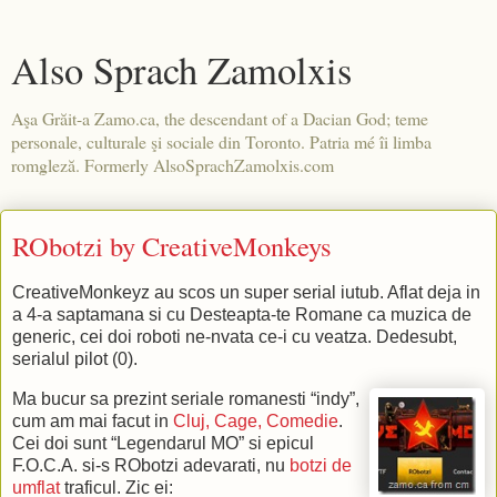
Also Sprach Zamolxis
Aşa Grăit-a Zamo.ca, the descendant of a Dacian God; teme
personale, culturale şi sociale din Toronto. Patria mé îi limba
romgleză. Formerly AlsoSprachZamolxis.com
RObotzi by CreativeMonkeys
CreativeMonkeyz au scos un super serial iutub. Aflat deja in
a 4-a saptamana si cu Desteapta-te Romane ca muzica de
generic, cei doi roboti ne-nvata ce-i cu veatza. Dedesubt,
serialul pilot (0).
Ma bucur sa prezint seriale romanesti “indy”,
cum am mai facut in
Cluj, Cage, Comedie
.
Cei doi sunt “Legendarul MO” si epicul
F.O.C.A. si-s RObotzi adevarati, nu
botzi de
umflat
traficul. Zic ei: