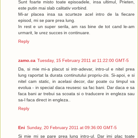
Sunt foarte misto toate episoadele, insa ultimul, Prieten,
este putin mai slab calitativ vorbind.
Mi-ar placea insa sa scurteze acel intro de la fiecare
episod, mi se pare prea lung.
In rest e un super serila, am ras bine de tot cand le-am
urmarit, le urez succes in continuare.
Reply
zamo.ca
Tuesday, 15 February 2011 at 11:22:00 GMT-5
Da, si mie mi-a placut si intr-adevar, intro-ul e nitel prea
lung raportat la durata continutului propriu-zis. Si-apoi, e si
nitel cam static, in acelasi decor, dar poate cu timpul va
evolua - in special daca reusesc sa fac bani. Dar daca e sa
faca bani ar trebui sa scoata si o traducere in engleza sau
sa-l faca direct in engleza..
Reply
Eni
Sunday, 20 February 2011 at 09:36:00 GMT-5
Si mie mi se pare prea lung intro-ul. Dar imi plac toate