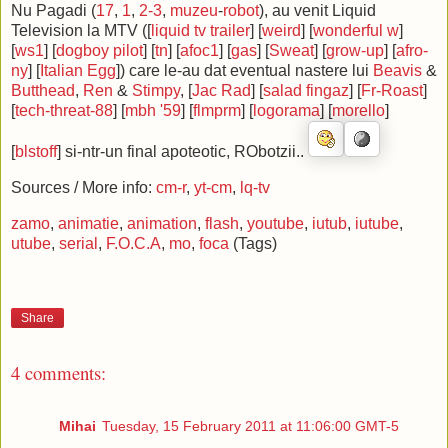
Nu Pagadi (
17
,
1
,
2-3
,
muzeu
-
robot
), au venit Liquid
Television la MTV ([
liquid tv trailer
] [
weird
] [
wonderful w
]
[
ws1
] [
dogboy pilot
] [
tn
] [
afoc1
] [
gas
] [
Sweat
] [
grow-up
] [
afro-
ny
] [
Italian Egg
]) care le-au dat eventual nastere lui
Beavis
&
Butthead
,
Ren
&
Stimpy
, [
Jac Rad
] [
salad fingaz
] [
Fr-Roast
]
[
tech-threat-88
] [
mbh '59
] [
flmprm
] [
logorama
] [
morello
]
[
blstoff
] si-ntr-un final apoteotic, RObotzii..
Sources / More info:
cm-r
,
yt-cm
,
lq-tv
zamo
,
animatie
,
animation
,
flash
,
youtube
,
iutub
,
iutube
,
utube
,
serial
,
F.O.C.A
,
mo
,
foca
(Tags)
Share
4 comments:
Mihai
Tuesday, 15 February 2011 at 11:06:00 GMT-5