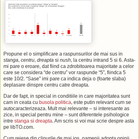
Propune el o simplificare a raspunsurilor de mai sus in
stanga
,
centru
,
dreapta
si
nush
, la centru intrand 5 si 6. Asta-
mi pare o eroare, dat fiind ca zdrobitoarea majoritate a celor
care se considera “de centru” vor raspunde “5”, fiindca 5
este 10/2. “Sase” imi pare ca indica deja o (foarte slaba)
deplasare dinspre centru catre dreapta.
Dar de fapt, in special in conditiile in care majoritatea sunt
cam in ceata cu
busola politica
, este putin relevant cum se
autocaracterizeaza. Mult mai relevante – si interesante as
zice, in special pentru mine – sunt diferentele psihologice
intre
stanga si dreapta
. Am scris si voi mai scrie despre asta
pe libTO.com.
Cum reiese din clipurile de mai jos, oamenii adopta opinii