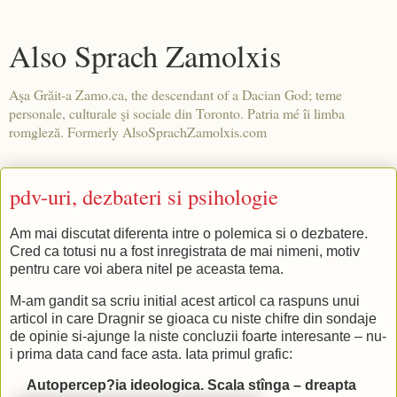
Also Sprach Zamolxis
Aşa Grăit-a Zamo.ca, the descendant of a Dacian God; teme
personale, culturale şi sociale din Toronto. Patria mé îi limba
romgleză. Formerly AlsoSprachZamolxis.com
pdv-uri, dezbateri si psihologie
Am mai discutat diferenta intre o polemica si o dezbatere.
Cred ca totusi nu a fost inregistrata de mai nimeni, motiv
pentru care voi abera nitel pe aceasta tema.
M-am gandit sa scriu initial acest articol ca raspuns unui
articol in care Dragnir se gioaca cu niste chifre din sondaje
de opinie si-ajunge la niste concluzii foarte interesante – nu-
i prima data cand face asta. Iata primul grafic:
Autopercep?ia ideologica. Scala stînga – dreapta