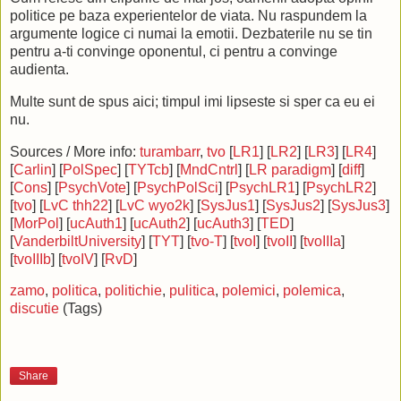
politice pe baza experientelor de viata. Nu raspundem la
argumente logice ci numai la emotii. Dezbaterile nu se tin
pentru a-ti convinge oponentul, ci pentru a convinge
audienta.
Multe sunt de spus aici; timpul imi lipseste si sper ca eu ei
nu.
Sources / More info:
turambarr
,
tvo
[
LR1
] [
LR2
] [
LR3
] [
LR4
]
[
Carlin
] [
PolSpec
] [
TYTcb
] [
MndCntrl
] [
LR paradigm
] [
diff
]
[
Cons
] [
PsychVote
] [
PsychPolSci
] [
PsychLR1
] [
PsychLR2
]
[
tvo
] [
LvC thh22
] [
LvC wyo2k
] [
SysJus1
] [
SysJus2
] [
SysJus3
]
[
MorPol
] [
ucAuth1
] [
ucAuth2
] [
ucAuth3
] [
TED
]
[
VanderbiltUniversity
] [
TYT
] [
tvo-T
] [
tvoI
] [
tvoII
] [
tvoIIIa
]
[
tvoIIIb
] [
tvoIV
] [
RvD
]
zamo
,
politica
,
politichie
,
pulitica
,
polemici
,
polemica
,
discutie
(Tags)
Share