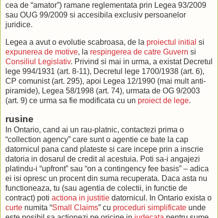
cea de “amator”) ramane reglementata prin Legea 93/2009
sau OUG 99/2009 si accesibila exclusiv persoanelor
juridice.
Legea a avut o evolutie scabroasa, de la
proiectul initial
si
expunerea de motive
, la
respingerea de catre Guvern
si
Consiliul Legislativ
. Privind si mai in urma, a existat Decretul
lege 994/1931 (art. 8-11), Decretul lege 1700/1938 (art. 6),
CP comunist (art. 295), apoi Legea 12/1990 (mai mult anti-
piramide), Legea 58/1998 (art. 74), urmata de OG 9/2003
(art. 9) ce urma sa fie modificata cu un
proiect de lege
.
rusine
In Ontario, cand ai un rau-platnic, contactezi prima o
“collection agency” care sunt o agentie ce bate la cap
datornicul pana cand plateste si care incepe prin a inscrie
datoria in dosarul de credit al acestuia. Poti sa-i angajezi
platindu-i “upfront” sau “on a contingency fee basis” – adica
ei isi opresc un procent din suma recuperata. Daca asta nu
functioneaza, tu (sau agentia de colectii, in functie de
contract) poti
actiona in justitie
datornicul. In Ontario exista o
curte
numita “
Small Claims
” cu
proceduri
simplificate
unde
este posibil sa actionezi pe oricine in
judecata
pentru sume