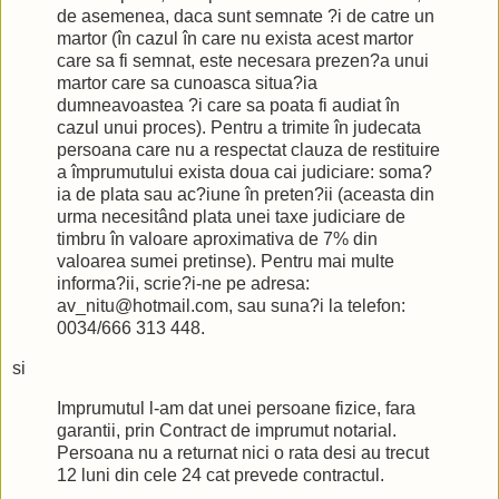
de asemenea, daca sunt semnate ?i de catre un
martor (în cazul în care nu exista acest martor
care sa fi semnat, este necesara prezen?a unui
martor care sa cunoasca situa?ia
dumneavoastea ?i care sa poata fi audiat în
cazul unui proces). Pentru a trimite în judecata
persoana care nu a respectat clauza de restituire
a împrumutului exista doua cai judiciare: soma?
ia de plata sau ac?iune în preten?ii (aceasta din
urma necesitând plata unei taxe judiciare de
timbru în valoare aproximativa de 7% din
valoarea sumei pretinse). Pentru mai multe
informa?ii, scrie?i-ne pe adresa:
av_nitu@hotmail.com, sau suna?i la telefon:
0034/666 313 448.
si
Imprumutul l-am dat unei persoane fizice, fara
garantii, prin Contract de imprumut notarial.
Persoana nu a returnat nici o rata desi au trecut
12 luni din cele 24 cat prevede contractul.