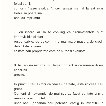
folosi banii.
conform “tezei evaluarii”, cei ramasi mental la sat n-ar
trebui sa poata lua
bani cu imprumut.
7. eu incerc iar sa te conving ca circumstantele sunt
imprevizibile si sunt
responsabile, de obicei, intr-o mai mare masura de credit
default decat vreo
calitate sau proprietate care ar putea fi evaluate.
8. tu faci un rezumat nu taman corect si ca urmare iti ies
concluzii
gresite.
In punctul tau 1) zici ca “daca-i caritate, asta ii” ceea ce-i
gresit.
Oamenii din exemplul de mai sus au facut caritate prin a
renunta la uzufructul
unor bani (dobanda sau potential castig in investitii) in