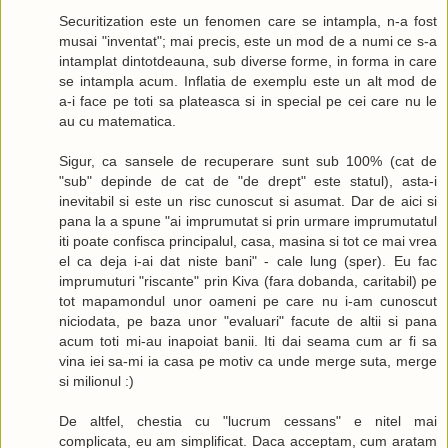
Securitization este un fenomen care se intampla, n-a fost
musai "inventat"; mai precis, este un mod de a numi ce s-a
intamplat dintotdeauna, sub diverse forme, in forma in care
se intampla acum. Inflatia de exemplu este un alt mod de
a-i face pe toti sa plateasca si in special pe cei care nu le
au cu matematica.
Sigur, ca sansele de recuperare sunt sub 100% (cat de
"sub" depinde de cat de "de drept" este statul), asta-i
inevitabil si este un risc cunoscut si asumat. Dar de aici si
pana la a spune "ai imprumutat si prin urmare imprumutatul
iti poate confisca principalul, casa, masina si tot ce mai vrea
el ca deja i-ai dat niste bani" - cale lung (sper). Eu fac
imprumuturi "riscante" prin Kiva (fara dobanda, caritabil) pe
tot mapamondul unor oameni pe care nu i-am cunoscut
niciodata, pe baza unor "evaluari" facute de altii si pana
acum toti mi-au inapoiat banii. Iti dai seama cum ar fi sa
vina iei sa-mi ia casa pe motiv ca unde merge suta, merge
si milionul :)
De altfel, chestia cu "lucrum cessans" e nitel mai
complicata, eu am simplificat. Daca acceptam, cum aratam