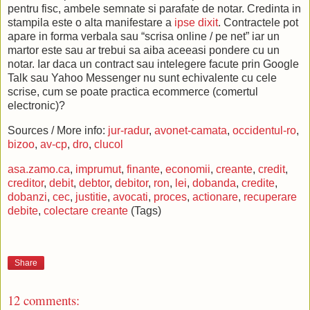
pentru fisc, ambele semnate si parafate de notar. Credinta in
stampila este o alta manifestare a
ipse
dixit
. Contractele pot
apare in forma verbala sau “scrisa online / pe net” iar un
martor este sau ar trebui sa aiba aceeasi pondere cu un
notar. Iar daca un contract sau intelegere facute prin Google
Talk sau Yahoo Messenger nu sunt echivalente cu cele
scrise, cum se poate practica ecommerce (comertul
electronic)?
Sources / More info:
jur-radur
,
avonet-camata
,
occidentul-ro
,
bizoo
,
av-cp
,
dro
,
clucol
asa.zamo.ca
,
imprumut
,
finante
,
economii
,
creante
,
credit
,
creditor
,
debit
,
debtor
,
debitor
,
ron
,
lei
,
dobanda
,
credite
,
dobanzi
,
cec
,
justitie
,
avocati
,
proces
,
actionare
,
recuperare
debite
,
colectare creante
(Tags)
Share
12 comments: