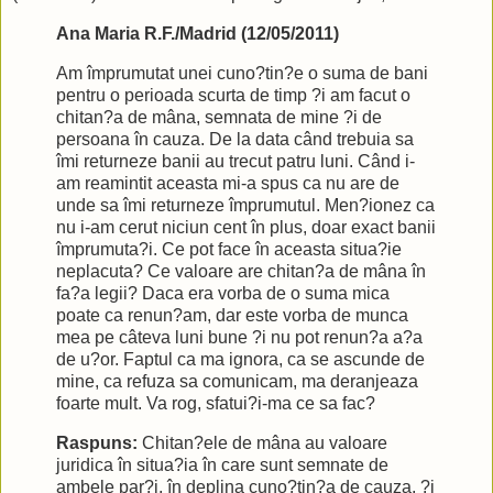
Ana Maria R.F./Madrid (12/05/2011)
Am împrumutat unei cuno?tin?e o suma de bani
pentru o perioada scurta de timp ?i am facut o
chitan?a de mâna, semnata de mine ?i de
persoana în cauza. De la data când trebuia sa
îmi returneze banii au trecut patru luni. Când i-
am reamintit aceasta mi-a spus ca nu are de
unde sa îmi returneze împrumutul. Men?ionez ca
nu i-am cerut niciun cent în plus, doar exact banii
împrumuta?i. Ce pot face în aceasta situa?ie
neplacuta? Ce valoare are chitan?a de mâna în
fa?a legii? Daca era vorba de o suma mica
poate ca renun?am, dar este vorba de munca
mea pe câteva luni bune ?i nu pot renun?a a?a
de u?or. Faptul ca ma ignora, ca se ascunde de
mine, ca refuza sa comunicam, ma deranjeaza
foarte mult. Va rog, sfatui?i-ma ce sa fac?
Raspuns:
Chitan?ele de mâna au valoare
juridica în situa?ia în care sunt semnate de
ambele par?i, în deplina cuno?tin?a de cauza, ?i