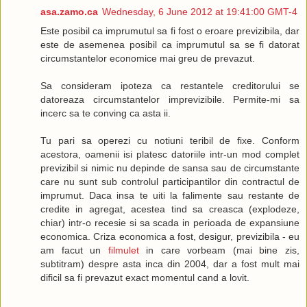
asa.zamo.ca
Wednesday, 6 June 2012 at 19:41:00 GMT-4
Este posibil ca imprumutul sa fi fost o eroare previzibila, dar
este de asemenea posibil ca imprumutul sa se fi datorat
circumstantelor economice mai greu de prevazut.
Sa consideram ipoteza ca restantele creditorului se
datoreaza circumstantelor imprevizibile. Permite-mi sa
incerc sa te conving ca asta ii.
Tu pari sa operezi cu notiuni teribil de fixe. Conform
acestora, oamenii isi platesc datoriile intr-un mod complet
previzibil si nimic nu depinde de sansa sau de circumstante
care nu sunt sub controlul participantilor din contractul de
imprumut. Daca insa te uiti la falimente sau restante de
credite in agregat, acestea tind sa creasca (explodeze,
chiar) intr-o recesie si sa scada in perioada de expansiune
economica. Criza economica a fost, desigur, previzibila - eu
am facut un
filmulet
in care vorbeam (mai bine zis,
subtitram) despre asta inca din 2004, dar a fost mult mai
dificil sa fi prevazut exact momentul cand a lovit.