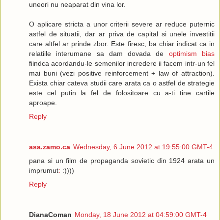
uneori nu neaparat din vina lor.
O aplicare stricta a unor criterii severe ar reduce puternic
astfel de situatii, dar ar priva de capital si unele investitii
care altfel ar prinde zbor. Este firesc, ba chiar indicat ca in
relatiile interumane sa dam dovada de
optimism bias
fiindca acordandu-le semenilor incredere ii facem intr-un fel
mai buni (vezi positive reinforcement + law of attraction).
Exista chiar cateva studii care arata ca o astfel de strategie
este cel putin la fel de folositoare cu a-ti tine cartile
aproape.
Reply
asa.zamo.ca
Wednesday, 6 June 2012 at 19:55:00 GMT-4
pana si un film de propaganda sovietic din 1924 arata un
imprumut
:
:))))
Reply
DianaComan
Monday, 18 June 2012 at 04:59:00 GMT-4