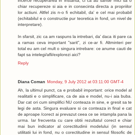
incerce recuperarea in instanta, ci ca au sanse mici sa o
chiar recupereze si aia e in consecinta directa a propriilor
lor actiuni. Altfel zis n-o fi echitabil, da' e cel mai probabil
(echitabilul e o constructie pur teoretica in fond, un nivel de
interpretare).
In sfarsit, zic ca am raspuns la intrebari, da' daca iti pare ca
a ramas ceva important "sarit", zi ce-ar fi. Altminteri per
total eu am cel mult o singura intrebare: ce anume cauti de
fapt sa intelegi/afli/explorezi aici?
Reply
Diana Coman
Monday, 9 July 2012 at 03:11:00 GMT-4
Ah, la ultimul punct, ca e probabil important: orice model al
realitatii e o simplificare, ca de aia e model, nu-i aia buba.
Dar cat ori cum simplifici NU conteaza in sine, e gresit sa te
legi de asta. Singura evaluare si ce conteaza in final e cat
de aproape /corect ai prevazut ceea ce se intampla pana la
urma. Iar frecventa cu care obtii rezultatul corect e chiar
mai bun indicator al corectitudinii modelului (in sensul
utilitatii lui in fond, nu o corectitudine in sensul filosofic de