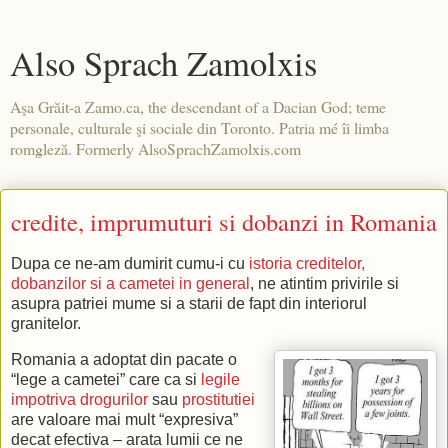
Also Sprach Zamolxis
Aşa Grăit-a Zamo.ca, the descendant of a Dacian God; teme
personale, culturale şi sociale din Toronto. Patria mé îi limba
romgleză. Formerly AlsoSprachZamolxis.com
credite, imprumuturi si dobanzi in Romania
Dupa ce ne-am dumirit cumu-i cu
istoria creditelor,
dobanzilor si a cametei in general
, ne atintim privirile si
asupra patriei mume si a starii de fapt din interiorul
granitelor.
Romania a adoptat din pacate o
“lege a cametei” care ca si
legile
impotriva drogurilor
sau
prostitutiei
are valoare mai mult “expresiva”
decat efectiva – arata lumii ce ne