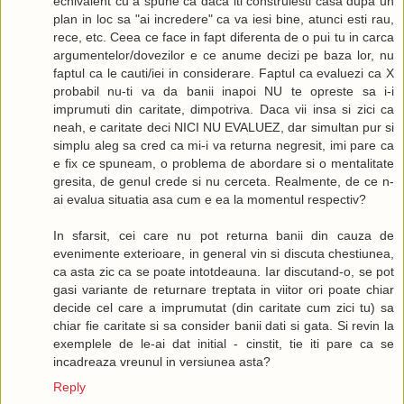
echivalent cu a spune ca daca iti construiesti casa dupa un
plan in loc sa "ai incredere" ca va iesi bine, atunci esti rau,
rece, etc. Ceea ce face in fapt diferenta de o pui tu in carca
argumentelor/dovezilor e ce anume decizi pe baza lor, nu
faptul ca le cauti/iei in considerare. Faptul ca evaluezi ca X
probabil nu-ti va da banii inapoi NU te opreste sa i-i
imprumuti din caritate, dimpotriva. Daca vii insa si zici ca
neah, e caritate deci NICI NU EVALUEZ, dar simultan pur si
simplu aleg sa cred ca mi-i va returna negresit, imi pare ca
e fix ce spuneam, o problema de abordare si o mentalitate
gresita, de genul crede si nu cerceta. Realmente, de ce n-
ai evalua situatia asa cum e ea la momentul respectiv?
In sfarsit, cei care nu pot returna banii din cauza de
evenimente exterioare, in general vin si discuta chestiunea,
ca asta zic ca se poate intotdeauna. Iar discutand-o, se pot
gasi variante de returnare treptata in viitor ori poate chiar
decide cel care a imprumutat (din caritate cum zici tu) sa
chiar fie caritate si sa consider banii dati si gata. Si revin la
exemplele de le-ai dat initial - cinstit, tie iti pare ca se
incadreaza vreunul in versiunea asta?
Reply