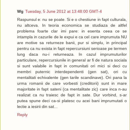
Wg
Tuesday, 5 June 2012 at 13:48:00 GMT-4
Raspunsul e: nu se poate. Si e o chestiune in fapt culturala,
nu altceva. In teoria economica se studiaza de altfel
problema foarte clar imi pare: in esenta ceea ce se
intampla in cazurile de le expui e ca cel care imprumuta NU
are motive sa returneze banii, pur si simplu, in principal
pentru ca nu exista in fapt repercursiuni serioase pe termen
lung daca nu-i returneaza. In cazul imprumuturilor
particulare, repercursiunile in general ar fi de natura sociala
si sunt valabile in fapt in comunitati ori mici si deci cu
membri puternic interdependenti (gen sat), ori cu
mentalitati echivalente (gen tarile scandinave). Ori pana la
urma romanii de care vorbesti (creditorii) sunt in mare
majoritate in fapt sateni (ca mentalitate zic) care inca n-au
realizat ca nu traiesc de fapt in sate. Dur vorbind, s-ar
putea spune deci ca-si platesc cu acei bani imprumutati o
lectie a iesirii din sat...
Reply