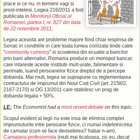
place si ce nu, in termeni vagi si
prost-intelesi. Legea 216/2011 a fost
publicata in
Monitorul Oficial al
Romaniei, partea I, nr. 827 din data
de 22 noiembrie 2011
.
Legea aceasta are probleme majore fiind chiar respinsa de
Senat: in conditiile in care toata lumea civilizata tinde catre
“
community currency
” si scoaterea din ecuatie a bancilor
prin bani alternativi, Romania produce un monopol bancar,
care intareste aceste institutii mult-urate, falimentare si
perimate, luand persoanelor fizice dreptul de a percepe
dobanda. Mai mult, legea se suprapune cu reglementarea
contractului de imprumut din Noul Cod Civil (art. 2158/2,
2167-2170) si OG 13/2011 care stabilesc un prag de
dobanda legala + 50%.
LE:
The Economist had a
most recent debate
on this topic.
Scopul evident al legii nu este insa de elimina complet
imprumuturile intre persoane fizice, ci numai indeletnicirea
de camatar (cum se face deosebirea? habar n-am).
Camataria profesionista
(mult mai ticaloasa, zic eu, decat