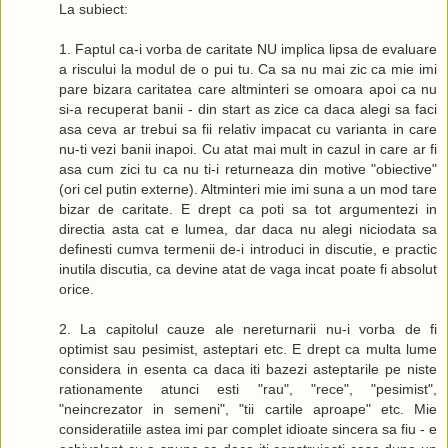
La subiect:
1. Faptul ca-i vorba de caritate NU implica lipsa de evaluare
a riscului la modul de o pui tu. Ca sa nu mai zic ca mie imi
pare bizara caritatea care altminteri se omoara apoi ca nu
si-a recuperat banii - din start as zice ca daca alegi sa faci
asa ceva ar trebui sa fii relativ impacat cu varianta in care
nu-ti vezi banii inapoi. Cu atat mai mult in cazul in care ar fi
asa cum zici tu ca nu ti-i returneaza din motive "obiective"
(ori cel putin externe). Altminteri mie imi suna a un mod tare
bizar de caritate. E drept ca poti sa tot argumentezi in
directia asta cat e lumea, dar daca nu alegi niciodata sa
definesti cumva termenii de-i introduci in discutie, e practic
inutila discutia, ca devine atat de vaga incat poate fi absolut
orice.
2. La capitolul cauze ale nereturnarii nu-i vorba de fi
optimist sau pesimist, asteptari etc. E drept ca multa lume
considera in esenta ca daca iti bazezi asteptarile pe niste
rationamente atunci esti "rau", "rece", "pesimist",
"neincrezator in semeni", "tii cartile aproape" etc. Mie
consideratiile astea imi par complet idioate sincera sa fiu - e