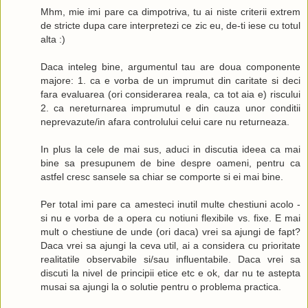
Mhm, mie imi pare ca dimpotriva, tu ai niste criterii extrem
de stricte dupa care interpretezi ce zic eu, de-ti iese cu totul
alta :)
Daca inteleg bine, argumentul tau are doua componente
majore: 1. ca e vorba de un imprumut din caritate si deci
fara evaluarea (ori considerarea reala, ca tot aia e) riscului
2. ca nereturnarea imprumutul e din cauza unor conditii
neprevazute/in afara controlului celui care nu returneaza.
In plus la cele de mai sus, aduci in discutia ideea ca mai
bine sa presupunem de bine despre oameni, pentru ca
astfel cresc sansele sa chiar se comporte si ei mai bine.
Per total imi pare ca amesteci inutil multe chestiuni acolo -
si nu e vorba de a opera cu notiuni flexibile vs. fixe. E mai
mult o chestiune de unde (ori daca) vrei sa ajungi de fapt?
Daca vrei sa ajungi la ceva util, ai a considera cu prioritate
realitatile observabile si/sau influentabile. Daca vrei sa
discuti la nivel de principii etice etc e ok, dar nu te astepta
musai sa ajungi la o solutie pentru o problema practica.