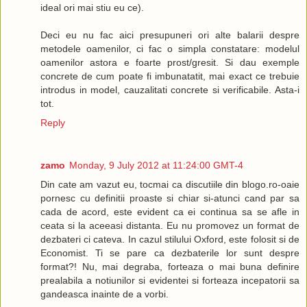
ideal ori mai stiu eu ce).
Deci eu nu fac aici presupuneri ori alte balarii despre
metodele oamenilor, ci fac o simpla constatare: modelul
oamenilor astora e foarte prost/gresit. Si dau exemple
concrete de cum poate fi imbunatatit, mai exact ce trebuie
introdus in model, cauzalitati concrete si verificabile. Asta-i
tot.
Reply
zamo
Monday, 9 July 2012 at 11:24:00 GMT-4
Din cate am vazut eu, tocmai ca discutiile din blogo.ro-oaie
pornesc cu definitii proaste si chiar si-atunci cand par sa
cada de acord, este evident ca ei continua sa se afle in
ceata si la aceeasi distanta. Eu nu promovez un format de
dezbateri ci cateva. In cazul stilului Oxford, este folosit si de
Economist. Ti se pare ca dezbaterile lor sunt despre
format?! Nu, mai degraba, forteaza o mai buna definire
prealabila a notiunilor si evidentei si forteaza incepatorii sa
gandeasca inainte de a vorbi.