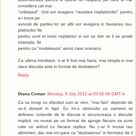
considera cat mai
“unbiased”. Unii vor exagera “rautatea neplatnicilor” pentru
a-i trece pe
avocati de partea lor iar altii vor exagera in favoarea rau-
platnicilor fie
pentru sunt ei insisi neplatnici si vor sa stie ce li se poate
intampla, fie
pentru ca “modeleaza” worst case scenario.
Ca ultima intrebare, n-ar fi fost mai faina, mai simpla si mai
clara discutia asta in format de dezbatere?
Reply
Diana Coman
Monday, 9 July 2012 at 03:02:00 GMT-4
Ca sa incep cu sfarsitul cum ar veni, "mai fain" depinde de
ce-ti doresti in fapt. Eu mi-s obisnuita ca oamenii isi
definesc notiunile de le discuta si structureaza o discutie
implicit, nu musai pe un format de ajunge fiecare sa scrie
cate un articol cu fiecare replica. Nu c-ar fi musai rau
altminteri, dar mie imi pare ca "dezbaterea" in formatul de il