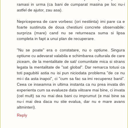
ramasi in urma (ca bani de cumparat masina pe loc nu-i
astfel de ajutor, zau asa).
Nepriceperea de care vorbesc (ori nestiinta) imi pare ca e
foarte sustinuta de doua chestiuni concrete observabile:
surpriza (mare) cand nu se returneaza suma si lipsa
completa in fapt a unui plan de recuperare.
"Nu se poate" era o constatare, nu o optiune. Singura
optiune cu adevarat valabila e schimbarea culturala de care
ziceam, de la mentalitate de sat/ comunitate mica si strans
legata la mentalitate de "sat global". Dar remarca totusi ca
toti pagubitii astia nu isi pun niciodata problema "de ce nu
mi-i da asta inapoi", ci "cum sa fac sa imi recuperez banii".
Ceea ce inseamna in ultima instanta ca nu prea invata din
experienta cum sa evalueze data viitoare mai bine, ci invata
(cel mult) sa nu mai dea bani cu imprumut (e mai bine sa
nu-i mai dea daca nu stie evalua, dar nu e mare avans
altminteri).
Reply