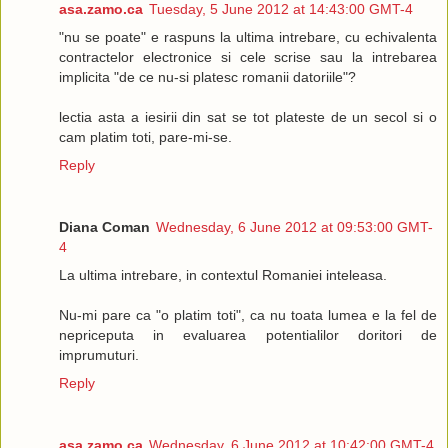
asa.zamo.ca
Tuesday, 5 June 2012 at 14:43:00 GMT-4
"nu se poate" e raspuns la ultima intrebare, cu echivalenta
contractelor electronice si cele scrise sau la intrebarea
implicita "de ce nu-si platesc romanii datoriile"?
lectia asta a iesirii din sat se tot plateste de un secol si o
cam platim toti, pare-mi-se.
Reply
Diana Coman
Wednesday, 6 June 2012 at 09:53:00 GMT-
4
La ultima intrebare, in contextul Romaniei inteleasa.
Nu-mi pare ca "o platim toti", ca nu toata lumea e la fel de
nepriceputa in evaluarea potentialilor doritori de
imprumuturi.
Reply
asa.zamo.ca
Wednesday, 6 June 2012 at 10:42:00 GMT-4