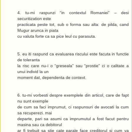
4. tu-mi raspunzi “in contextul Romaniei” – desi
securitization este
practicata peste tot, sub o forma sau alta: de pilda, cand
Mugur arunca in piata
cu valuta forte ca sa pice leul cu parasuta.
5. eu iti raspund ca evaluarea riscului este facuta in functie
de toleranta
la risc care nu-i o “greseala” sau “prostie” ci o calitate a
unui individ la un
moment dat, dependenta de
context
.
6. tu-mi vorbesti despre exemplele din articol, care de fapt
nu sunt exemple
de cum sa faci imprumut, ci raspunsuri de avocati la cum
sa recuperezi. mai
departe, pari sa asumi ca imprumutul a fost facut pentru
masina sau ca debitorul
ar fi trebuit sa stie cate parale face creditorul si cum va