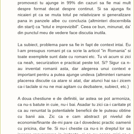
promovezi tu ajunge in 99% din cazuri sa fie mai mult
despre format decat despre continut. Si sa ajunga fix
nicaieri pt ca se muta totul pe relativizare si generalizare
pana in panzele albe cu concluzia (altminteri discernibila
din start) ca "totul e imprevizibil". Ceea ce bun, minunat, da'
din punctul meu de vedere face discutia inutila.
La subiect, problema pare sa fie in fapt de context intai. Eu
l-am presupus romani pt ca scrie la articol "in Romania" si
toate exemplele sunt date cu romani etc. Tu vii acum si zici
ca neah, securization e practicat peste tot. Si? Sigur ca n-
au inventat romanii asta, dar alegerea unui context e
important pentru a putea ajunge undeva (altminteri ramane
placerea discutie ca atare si atat, dar atunci hai sa-i zicem
ca-i taclale si nu ne mai agitam cu dezbatere, subiect, etc.)
A doua chestiune e de definitii, iar astea se pot armoniza,
ca nu-s batute in cuie, nu-i bai. Asadar tu zici ca-i caritate pt
ca au renuntat la potentialele beneficii de le puteau obtine
cu banii aia. Zic ca e cam abstract pt nivelul de
economie/finante de-mi pare ca-l dovedesc practic oamenii
cu pricina, dar fie. Si nu-i chestie ca nu-s in dreptul lor sa