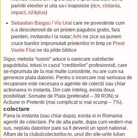
parintii elevilor si uita sa-i inapoieze (
dcn
,
chitanta
,
impact
,
n24plus
)
Sebastian Bargau / Vis Urat
care ne povesteste cum
s-a descotorosit de un prieten pagubos gratis, fara
pierderi, invitandu-l la notar;
Arhi
ne zice sa punem
cruce banilor imprumutati prietenilor in timp ce
Preot
Vasile Filat
ne da pilde biblice
Sigur, metoda “rusinii” aduce o oarecare satisfactie
pagubitului, totusi in cazul “creditorilor” profesionisti, care
se-mprumuta de la mai multe cunostinte, nu are cum sa
genereze plata datoriei. Pentru o incercare mai serioasa de
recuperare este necesara o agentie de colectii sau chiar
actionarea in instanta. Din cate inteleg, exista doua
posibilitati: Somatie de Plata (preferabil – 39 RON) si
Actiune in Pretentii (mai complicat si mai scump – 7%).
colectare
Pana la instanta (sau chiar dupa), exista si in Romania
agentii de colectare. Pe de alta parte, dupa cum vedem mai
sus, neplata datoriilor pare sa fi devenit un sport national.
Aflam de la clubulcolectorilor.ro, unul din site-urile Iulian