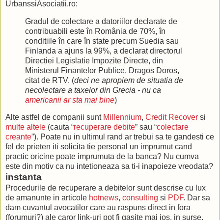
UrbanssiAsociatii.ro:
Gradul de colectare a datoriilor declarate de
contribuabili este în România de 70%, în
conditiile în care în state precum Suedia sau
Finlanda a ajuns la 99%, a declarat directorul
Directiei Legislatie Impozite Directe, din
Ministerul Finantelor Publice, Dragos Doros,
citat de RTV. (
deci ne apropiem de situatia de
necolectare a taxelor din Grecia - nu ca
americanii ar sta mai bine
)
Alte astfel de companii sunt
Millennium
,
Credit Recover
si
multe
altele
(cauta “
recuperare debite
” sau “
colectare
creante
”). Poate nu in ultimul rand ar trebui sa te gandesti ce
fel de prieten iti solicita tie personal un imprumut cand
practic oricine poate imprumuta de la banca? Nu cumva
este din motiv ca nu intetioneaza sa ti-i inapoieze vreodata?
instanta
Procedurile de recuperare a debitelor sunt descrise cu lux
de amanunte in articole
hotnews
,
consulting
si
PDF
. Dar sa
dam cuvantul avocatilor care au raspuns direct in fora
(forumuri?) ale caror link-uri pot fi gasite mai jos, in surse.