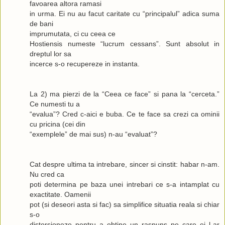
favoarea altora ramasi
in urma. Ei nu au facut caritate cu “principalul” adica suma
de bani
imprumutata, ci cu ceea ce
Hostiensis numeste “lucrum cessans”. Sunt absolut in
dreptul lor sa
incerce s-o recupereze in instanta.
La 2) ma pierzi de la “Ceea ce face” si pana la “cerceta.”
Ce numesti tu a
“evalua”? Cred c-aici e buba. Ce te face sa crezi ca ominii
cu pricina (cei din
“exemplele” de mai sus) n-au “evaluat”?
Cat despre ultima ta intrebare, sincer si cinstit: habar n-am.
Nu cred ca
poti determina pe baza unei intrebari ce s-a intamplat cu
exactitate. Oamenii
pot (si deseori asta si fac) sa simplifice situatia reala si chiar
s-o
distorsioneze pentru a obtine un raspuns pe care ei l-ar