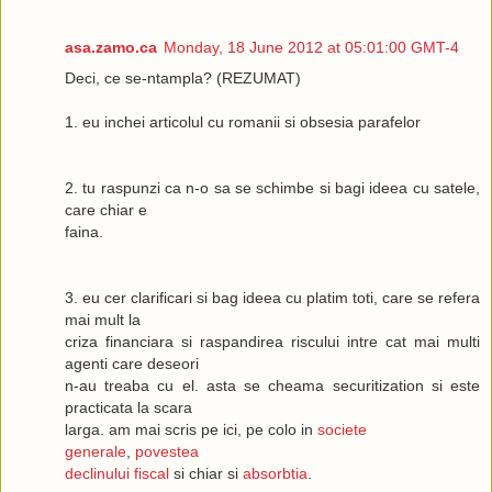
asa.zamo.ca
Monday, 18 June 2012 at 05:01:00 GMT-4
Deci, ce se-ntampla? (REZUMAT)
1. eu inchei articolul cu romanii si obsesia parafelor
2. tu raspunzi ca n-o sa se schimbe si bagi ideea cu satele,
care chiar e
faina.
3. eu cer clarificari si bag ideea cu platim toti, care se refera
mai mult la
criza financiara si raspandirea riscului intre cat mai multi
agenti care deseori
n-au treaba cu el. asta se cheama securitization si este
practicata la scara
larga. am mai scris pe ici, pe colo in
societe
generale
,
povestea
declinului fiscal
si chiar si
absorbtia
.