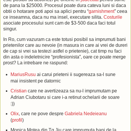
de pana la $25000. Procesul poate dura cateva luni si daca
obtii o hotarare poti apoi sa aplici pentru “
garnishment
” ceea
ce inseamna, daca nu ma insel, executare silita.
Costurile
asociate procesului sunt cam de $3-500 daca faci totul
singur.
In Ro, cum vazuram ca este totusi posibil sa imprumuti bani
prietenilor care au nevoie (in masura in care ai vrei de dureri
de cap si vrei sa testezi astfel o prietenie), cat timp nu faci
din asta o indeletnicire “profesionista”, oare ce poate merge
prost? La intrebare ne raspund:
MariusRusu
ai carui prieteni ii sugereaza sa-l sune
mai insistent pe datornic
Cristian
care ne avertizeaza sa nu-l imprumutam pe
Adrian Ciubotaru si care i-a retinut ochelarii de soare
:))
Olix
, care ne pove despre
Gabriela
Nedeieanu
(
profil
)
Monica Motea din Tg Jiu care imprumuta bani de la