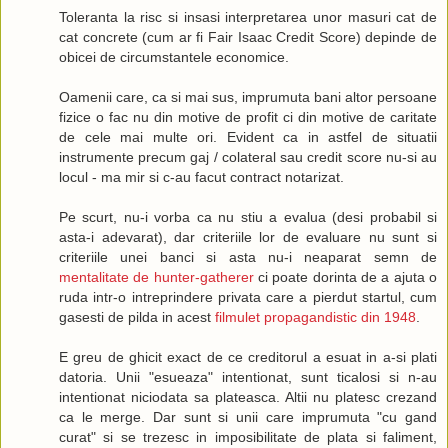
Toleranta la risc si insasi interpretarea unor masuri cat de
cat concrete (cum ar fi Fair Isaac Credit Score) depinde de
obicei de circumstantele economice.
Oamenii care, ca si mai sus, imprumuta bani altor persoane
fizice o fac nu din motive de profit ci din motive de caritate
de cele mai multe ori. Evident ca in astfel de situatii
instrumente precum gaj / colateral sau credit score nu-si au
locul - ma mir si c-au facut contract notarizat.
Pe scurt, nu-i vorba ca nu stiu a evalua (desi probabil si
asta-i adevarat), dar criteriile lor de evaluare nu sunt si
criteriile unei banci si asta nu-i neaparat semn de
mentalitate de hunter-gatherer
ci poate dorinta de a ajuta o
ruda intr-o intreprindere privata care a pierdut startul, cum
gasesti de pilda in acest
filmulet propagandistic din 1948
.
E greu de ghicit exact de ce creditorul a esuat in a-si plati
datoria. Unii "esueaza" intentionat, sunt ticalosi si n-au
intentionat niciodata sa plateasca. Altii nu platesc crezand
ca le merge. Dar sunt si unii care imprumuta "cu gand
curat" si se trezesc in imposibilitate de plata si faliment,