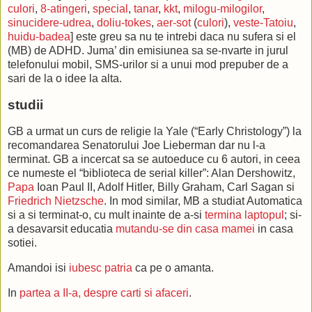
culori
,
8-atingeri
,
special
,
tanar
,
kkt
,
milogu-milogilor
,
sinucidere-udrea
,
doliu-tokes
,
aer-sot
(
culori
),
veste-Tatoiu
,
huidu-badea
] este greu sa nu te intrebi daca nu sufera si el
(MB) de ADHD. Juma’ din emisiunea sa se-nvarte in jurul
telefonului mobil, SMS-urilor si a unui mod prepuber de a
sari de la o idee la alta.
studii
GB a urmat un curs de religie la Yale (“Early Christology”) la
recomandarea Senatorului Joe Lieberman dar nu l-a
terminat. GB a incercat sa se autoeduce cu 6 autori, in ceea
ce numeste el “biblioteca de serial killer”: Alan Dershowitz,
Papa
Ioan Paul II, Adolf Hitler, Billy Graham, Carl Sagan si
Friedrich
Nietzsche
. In mod similar, MB a studiat Automatica
si a si terminat-o, cu mult inainte de a-si
termina
laptopul
; si-
a desavarsit educatia
mutandu-se din casa mamei
in casa
sotiei.
Amandoi isi
iubesc patria
ca pe o amanta.
In
partea a II-a, despre carti si afaceri
.