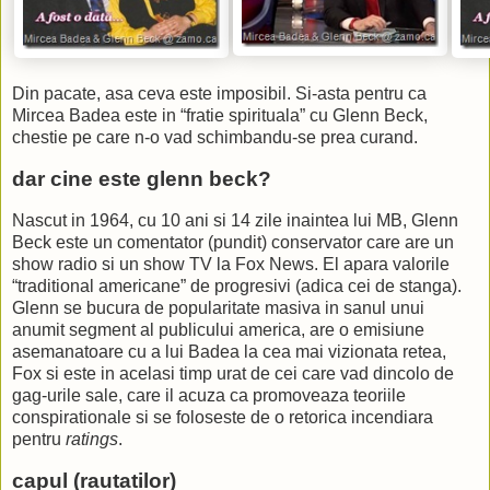
Din pacate, asa ceva este imposibil. Si-asta pentru ca
Mircea Badea este in “fratie spirituala” cu Glenn Beck,
chestie pe care n-o vad schimbandu-se prea curand.
dar cine este glenn beck?
Nascut in 1964, cu 10 ani si 14 zile inaintea lui MB, Glenn
Beck este un comentator (pundit) conservator care are un
show radio si un show TV la Fox News. El apara valorile
“traditional americane” de progresivi (adica cei de stanga).
Glenn se bucura de popularitate masiva in sanul unui
anumit segment al publicului america, are o emisiune
asemanatoare cu a lui Badea la cea mai vizionata retea,
Fox si este in acelasi timp urat de cei care vad dincolo de
gag-urile sale, care il acuza ca promoveaza teoriile
conspirationale si se foloseste de o retorica incendiara
pentru
ratings
.
capul (rautatilor)