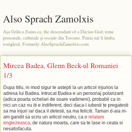
Also Sprach Zamolxis
Aşa Grăit-a Zamo.ca, the descendant of a Dacian God; teme
personale, culturale şi sociale din Toronto. Patria mé îi limba
romgleză. Formerly AlsoSprachZamolxis.com
Mircea Badea, Glenn Beck-ul Romaniei
1/3
Dupa titlu, in mod sigur te astepti la un articol injurios la
adresa lui Badea. Intrucat Badea e un personaj polarizant
(adica poarta ochelari de soare vadimeni), probabil ca in
nici un caz nu iti e indiferent, deci daca-l iubesti te pregatesti
sa ma injuri iar daca il detesti, sa ma feliciti. Taman d-aia m-
am gandit sa scriu un articol neutru, ca o
relatare
englezeasca
, de natura moarta, care sa te lase in ceata si
nesatisfacuta.