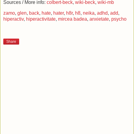
Sources / More info:
colbert-beck
,
wiki-beck
,
wiki-mb
zamo
,
glen
,
back
,
hate
,
hater
,
h8r
,
h8
,
neika
,
adhd
,
add
,
hiperactiv
,
hiperactivitate
,
mircea badea
,
anxietate
,
psycho
Share