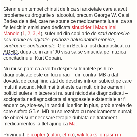
Glenn e un tembel chinuit de frica si anxietate care a avut
probleme cu drogurile si alcoolul, precum George W. Ca si
Badea de altfel, care ne spune ce medicamente lua el ca sa
fie fericit in emisiunea dedicata
sinuciderii Madalinei
Manole
(
1
,
2
,
3
,
4
), suferind din copilarie de
stari depresive
sau manie cu agitatie, psihoze halucinatorii cronice,
sindroame confuzionale
. Glenn Beck a fost diagnosticat cu
ADHD
, dupa ce in anii ‘90 visa sa se sinucida pe muzica
concitadinului Kurt Cobain.
Nu mi se pare ca a vorbi despre suferintele psihice
diagnosticate este un lucru rau – din contra, MB a dat
dovada de curaj fiind atat de deschis intr-un subiect pe care
multi il ascund. Mult mai trist este ca multi dintre oamenii
politici sufera in tacere si nu sunt niciodata diagnosticati –
sociopatia nediagnosticata si angoasele existentiale ar fi
endemice, zice-se, in randul liderilor. In plus, problemele de
care sufera GB si MB nu se rezolva cu medicamente numai;
de obicei sunt necesare terapie dublata de tratament
medicamentos, altfel ajung ca
MJ
.
Privindu-l [
elicopter
(
culori
,
elmo
),
wikileaks
,
orgasm in