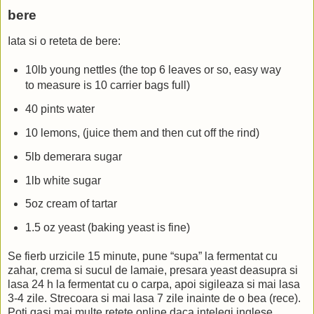
bere
Iata si o reteta de bere:
10lb young nettles (the top 6 leaves or so, easy way
to measure is 10 carrier bags full)
40 pints water
10 lemons, (juice them and then cut off the rind)
5lb demerara sugar
1lb white sugar
5oz cream of tartar
1.5 oz yeast (baking yeast is fine)
Se fierb urzicile 15 minute, pune “supa” la fermentat cu
zahar, crema si sucul de lamaie, presara yeast deasupra si
lasa 24 h la fermentat cu o carpa, apoi sigileaza si mai lasa
3-4 zile. Strecoara si mai lasa 7 zile inainte de o bea (rece).
Poti gasi mai multe retete online daca intelegi inglese.