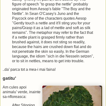
figure of speech "to grasp the nettle" probably
originated from Aesop's fable "The Boy and the
Nettle". In Sean O'Casey's Juno and the
Paycock one of the characters quotes Aesop
"Gently touch a nettle and it'll sting you for your
pains/Grasp it as a lad of mettle and soft as silk
remains". The metaphor may refer to the fact that
if a nettle plant is grasped firmly rather than
brushed against, it does not sting so readily,
because the hairs are crushed down flat and do
not penetrate the skin so easily. In the German
language, the idiom "sich in die Nesseln setzen",
or to sit in nettles, means to get into trouble.
..da’ parca tot a mea-i mai faina!
gatitu’
Am cules apoi
animalu’ verde, inainte
sa-nfloreasca:
After Stinging