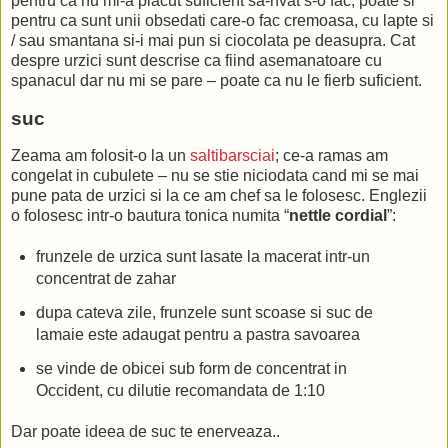
pentru ca nu mi-a placut suficient sa-nvat s-o fac, poate si
pentru ca sunt unii obsedati care-o fac cremoasa, cu lapte si
/ sau smantana si-i mai pun si ciocolata pe deasupra. Cat
despre urzici sunt descrise ca fiind asemanatoare cu
spanacul dar nu mi se pare – poate ca nu le fierb suficient.
suc
Zeama am folosit-o la un
saltibarsciai
; ce-a ramas am
congelat in cubulete – nu se stie niciodata cand mi se mai
pune pata de urzici si la ce am chef sa le folosesc. Englezii
o folosesc intr-o bautura tonica numita “
nettle cordial
”:
frunzele de urzica sunt lasate la macerat intr-un
concentrat de zahar
dupa cateva zile, frunzele sunt scoase si suc de
lamaie este adaugat pentru a pastra savoarea
se vinde de obicei sub form de concentrat in
Occident, cu dilutie recomandata de 1:10
Dar poate ideea de suc te enerveaza..