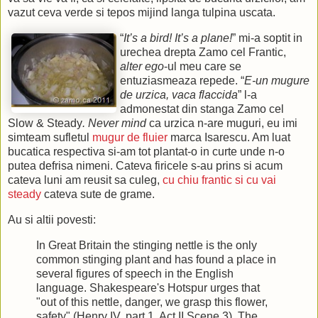
vazut ceva verde si tepos mijind langa tulpina uscata.
“
It’s a bird! It’s a plane!
” mi-a soptit in
urechea drepta Zamo cel Frantic,
alter ego
-ul meu care se
entuziasmeaza repede. “
E-un mugure
de urzica, vaca flaccida
” l-a
admonestat din stanga Zamo cel
Slow & Steady
.
Never mind
ca urzica n-are muguri, eu imi
simteam sufletul
mugur de fluier
marca Isarescu. Am luat
bucatica respectiva si-am tot plantat-o in curte unde n-o
putea defrisa nimeni. Cateva firicele s-au prins si acum
cateva luni am reusit sa culeg,
cu chiu frantic si cu vai
steady
cateva sute de grame.
Au si altii povesti:
In Great Britain the stinging nettle is the only
common stinging plant and has found a place in
several figures of speech in the English
language. Shakespeare's Hotspur urges that
"out of this nettle, danger, we grasp this flower,
safety" (Henry IV, part 1, Act II Scene 3). The