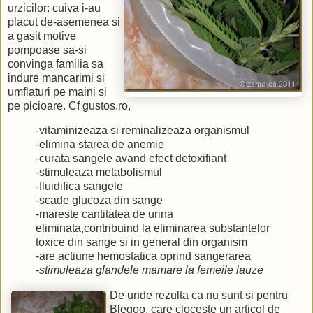
urzicilor: cuiva i-au
placut de-asemenea si
a gasit motive
pompoase sa-si
convinga familia sa
indure mancarimi si
umflaturi pe maini si
pe picioare. Cf gustos.ro,
-vitaminizeaza si reminalizeaza organismul
-elimina starea de anemie
-curata sangele avand efect detoxifiant
-stimuleaza metabolismul
-fluidifica sangele
-scade glucoza din sange
-mareste cantitatea de urina
eliminata,contribuind la eliminarea substantelor
toxice din sange si in general din organism
-are actiune hemostatica oprind sangerarea
-
stimuleaza glandele mamare la femeile lauze
De unde rezulta ca nu sunt si pentru
Blegoo, care cloceste un articol de