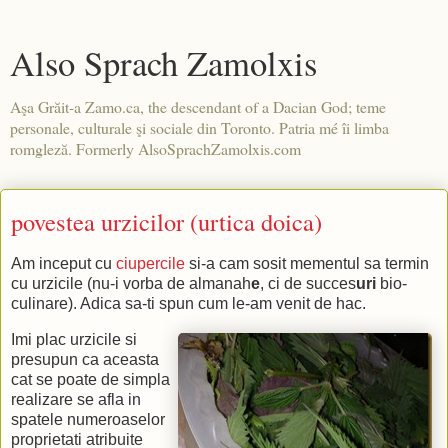
Also Sprach Zamolxis
Aşa Grăit-a Zamo.ca, the descendant of a Dacian God; teme
personale, culturale şi sociale din Toronto. Patria mé îi limba
romgleză. Formerly AlsoSprachZamolxis.com
povestea urzicilor (urtica doica)
Am inceput cu
ciupercile
si-a cam sosit mementul sa termin
cu urzicile (nu-i vorba de almanah
e
, ci de succes
uri
bio-
culinare). Adica sa-ti spun cum le-am venit de hac.
Imi plac urzicile si
presupun ca aceasta
cat se poate de simpla
realizare se afla in
spatele numeroaselor
proprietati atribuite