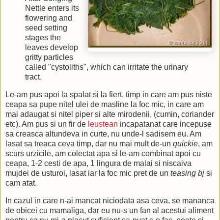
Nettle enters its
flowering and
seed setting
stages the
leaves develop
gritty particles
called "cystoliths", which can irritate the urinary
tract.
Le-am pus apoi la spalat si la fiert, timp in care am pus niste
ceapa sa pupe nitel ulei de masline la foc mic, in care am
mai adaugat si nitel piper si alte mirodenii, (cumin, coriander
etc). Am pus si un fir de
leustean
incapatanat care incepuse
sa creasca altundeva in curte, nu unde-l sadisem eu. Am
lasat sa treaca ceva timp, dar nu mai mult de-un
quickie
, am
scurs urzicile, am colectat apa si le-am combinat apoi cu
ceapa, 1-2 cesti de apa, 1 lingura de malai si niscaiva
mujdei de usturoi, lasat iar la foc mic pret de un
teasing bj
si
cam atat.
In cazul in care n-ai mancat niciodata asa ceva, se mananca
de obicei cu mamaliga, dar eu nu-s un fan al acestui aliment