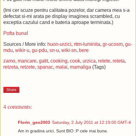
(Imi cer scuze pentru calitatea pozelor, dar camera mea s-a
defectat si-mi arata pe display imaginea scrambled, cu
exceptia cazului cand e bateria aproape terminata.)
Pofta
buna
!
Sources / More info:
huon-urzici
,
rttm-luminita
,
gr-ucosm
,
gu-
mdu
,
wikir-u
,
gu-pdu
,
sn-u
,
wiki-sn
,
bere
zamo
,
mancare
,
gatit
,
cooking
,
cook
,
urzica
,
retete
,
reteta
,
retzeta
,
retzete
,
spanac
,
malai
,
mamaliga
(Tags)
Share
4 comments:
Florin_geo2003
Saturday, 2 July 2011 at 12:19:00 GMT-4
Am in gradina urici. Sunt BIO :P cele mai bune.