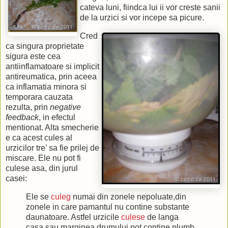
cateva luni, fiindca lui ii vor creste sanii
de la urzici si vor incepe sa picure.
Cred
ca singura proprietate
sigura este cea
antiinflamatoare si implicit
antireumatica, prin aceea
ca inflamatia minora si
temporara cauzata
rezulta, prin
negative
feedback
, in efectul
mentionat. Alta smecherie
e ca acest cules al
urzicilor tre’ sa fie prilej de
miscare. Ele nu pot fi
culese asa, din jurul
casei:
Ele se
culeg
numai din zonele nepoluate,din
zonele in care pamantul nu contine substante
daunatoare. Astfel urzicile
culese
de langa
casa,sau marginea drumului pot contine plumb