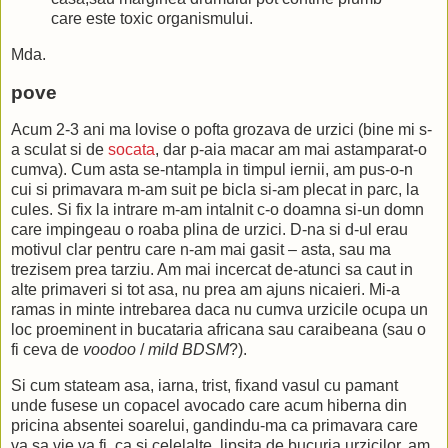
care este toxic organismului.
Mda.
pove
Acum 2-3 ani ma lovise o pofta grozava de urzici (bine mi s-
a sculat si de
socata
, dar p-aia macar am mai astamparat-o
cumva). Cum asta se-ntampla in timpul iernii, am pus-o-n
cui si primavara m-am suit pe bicla si-am plecat in parc, la
cules. Si fix la intrare m-am intalnit c-o doamna si-un domn
care impingeau o roaba plina de urzici. D-na si d-ul erau
motivul clar pentru care n-am mai gasit – asta, sau ma
trezisem prea tarziu. Am mai incercat de-atunci sa caut in
alte primaveri si tot asa, nu prea am ajuns nicaieri. Mi-a
ramas in minte intrebarea daca nu cumva urzicile ocupa un
loc proeminent in bucataria africana sau caraibeana (sau o
fi ceva de
voodoo
/
mild BDSM
?).
Si cum stateam asa, iarna, trist, fixand vasul cu pamant
unde fusese un copacel avocado care acum hiberna din
pricina absentei soarelui, gandindu-ma ca primavara care
va sa vie va fi, ca si celelalte, lipsita de bucuria urzicilor, am