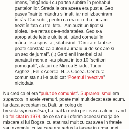
imens, înfigându-l cu partea subtire în prohabul
pantalonilor. Strada la ora aceea era pustie. Geo
pasea înainte mândru si înalt, iar noi izbucniram
în râs. Dar subit, pentru ca era o curba, ne-am
trezit în fata cu trei fete... Am auzit un tipat si
trioletul s-a retras de-a-ndaratelea. Geo s-a
apropiat de fetele uluite si, luând cornetul în
mâna, le-a spus rar, silabisind: “Din care fapt se
poate constata ca autorul Jurnalului de sex are si
un sex de jurnal”. (..) Gardienii interbelici ai
sanatatii morale l-au plasat în top 10 “scriitori
pornografi”, alaturi de Mircea Eliade, Tudor
Arghezi, Felix Aderca, N.D. Cocea. Cenzura
comunista nu i-a publicat “
Poemul invectiva
”
niciodata.
Nu cred ca el era “
puiut de comunist
”.
Suprarealismul
era
supercool
in acele vremuri, poate mai mult decat este acum.
Iar daca acceptam ca Dali, un coleg de
breasla
supercoolism
, l-a luat la misto pe ceasca atunci cand
l-a
felicitat in 1974
, de ce sa nu-i oferim aceeasi marja de
miscare si lui Bogza, cu atat mai mult cu cat avea in fratele
sau exemplul cuiva care era redus la tacere in urma unei