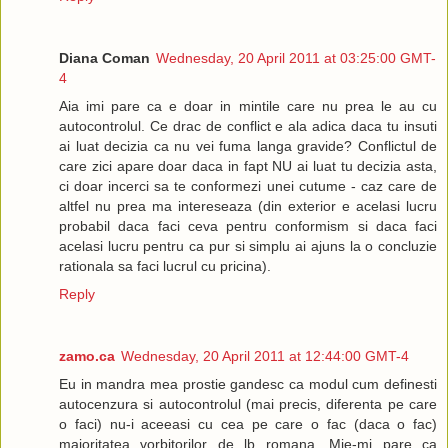
Diana Coman
Wednesday, 20 April 2011 at 03:25:00 GMT-
4
Aia imi pare ca e doar in mintile care nu prea le au cu
autocontrolul. Ce drac de conflict e ala adica daca tu insuti
ai luat decizia ca nu vei fuma langa gravide? Conflictul de
care zici apare doar daca in fapt NU ai luat tu decizia asta,
ci doar incerci sa te conformezi unei cutume - caz care de
altfel nu prea ma intereseaza (din exterior e acelasi lucru
probabil daca faci ceva pentru conformism si daca faci
acelasi lucru pentru ca pur si simplu ai ajuns la o concluzie
rationala sa faci lucrul cu pricina).
Reply
zamo.ca
Wednesday, 20 April 2011 at 12:44:00 GMT-4
Eu in mandra mea prostie gandesc ca modul cum definesti
autocenzura si autocontrolul (mai precis, diferenta pe care
o faci) nu-i aceeasi cu cea pe care o fac (daca o fac)
majoritatea vorbitorilor de lb romana. Mie-mi pare ca