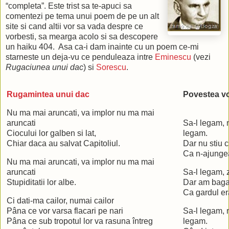
“completa”. Este trist sa te-apuci sa
comentezi pe tema unui poem de pe un alt
site si cand altii vor sa vada despre ce
vorbesti, sa mearga acolo si sa descopere
un haiku 404. Asa ca-i dam inainte cu un poem ce-mi
starneste un deja-vu ce penduleaza intre
Eminescu
(vezi
Rugaciunea unui dac
) si
Sorescu
.
Rugamintea unui dac
Povestea v
Nu ma mai aruncati, va implor nu ma mai
aruncati
Sa-l legam, 
Ciocului lor galben si lat,
legam.
Chiar daca au salvat Capitoliul.
Dar nu stiu 
Ca n-ajungea
Nu ma mai aruncati, va implor nu ma mai
aruncati
Sa-l legam, 
Stupiditatii lor albe.
Dar am baga
Ca gardul er
Ci dati-ma cailor, numai cailor
Pâna ce vor varsa flacari pe nari
Sa-l legam,
Pâna ce sub tropotul lor va rasuna întreg
legam.