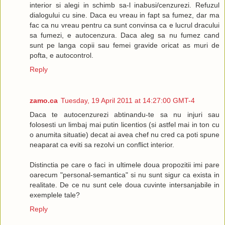
interior si alegi in schimb sa-l inabusi/cenzurezi. Refuzul
dialogului cu sine. Daca eu vreau in fapt sa fumez, dar ma
fac ca nu vreau pentru ca sunt convinsa ca e lucrul dracului
sa fumezi, e autocenzura. Daca aleg sa nu fumez cand
sunt pe langa copii sau femei gravide oricat as muri de
pofta, e autocontrol.
Reply
zamo.ca
Tuesday, 19 April 2011 at 14:27:00 GMT-4
Daca te autocenzurezi abtinandu-te sa nu injuri sau
folosesti un limbaj mai putin licentios (si astfel mai in ton cu
o anumita situatie) decat ai avea chef nu cred ca poti spune
neaparat ca eviti sa rezolvi un conflict interior.
Distinctia pe care o faci in ultimele doua propozitii imi pare
oarecum "personal-semantica" si nu sunt sigur ca exista in
realitate. De ce nu sunt cele doua cuvinte intersanjabile in
exemplele tale?
Reply