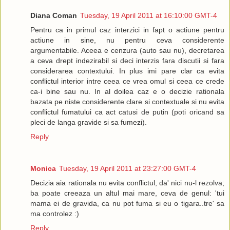
Diana Coman
Tuesday, 19 April 2011 at 16:10:00 GMT-4
Pentru ca in primul caz interzici in fapt o actiune pentru
actiune in sine, nu pentru ceva considerente
argumentabile. Aceea e cenzura (auto sau nu), decretarea
a ceva drept indezirabil si deci interzis fara discutii si fara
considerarea contextului. In plus imi pare clar ca evita
conflictul interior intre ceea ce vrea omul si ceea ce crede
ca-i bine sau nu. In al doilea caz e o decizie rationala
bazata pe niste considerente clare si contextuale si nu evita
conflictul fumatului ca act catusi de putin (poti oricand sa
pleci de langa gravide si sa fumezi).
Reply
Monica
Tuesday, 19 April 2011 at 23:27:00 GMT-4
Decizia aia rationala nu evita conflictul, da' nici nu-l rezolva;
ba poate creeaza un altul mai mare, ceva de genul: 'tui
mama ei de gravida, ca nu pot fuma si eu o tigara..tre' sa
ma controlez :)
Reply