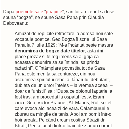
Dupa
poemele
sale
“
priapice
”, sanilor a-nceput sa li se
spuna “bogze”, ne spune Sasa Pana prin Claudia
Daboveanu:
Amuzat de replicile refractare la adresa noii sale
vocabule poetice, Geo Bogza îi scrie lui Sasa
Pana la 7 iulie 1929: “M-a încântat peste masura
denumirea de bogze date tâtelor
, asta îmi
place grozav si te rog imens sa ai grija ca
aceasta denumire sa se întinda, sa prinda
radacini”. O întâmplare povestita tot de Sasa
Pana este menita sa contureze, din nou,
ascutimea spiritului rebel al tânarului debutant,
dublata de un umor înteles – la vremea aceea –
doar de “unistii” sai: “Dupa ce oblonul laptariei a
fost tras, am procedat la ospatul festiv. Eram
cinci: Geo, Victor Brauner, Al. Marius, Roll si cel
care evoca aici acea zi de vara. Calambururile
zburau ca mingile de tenis. Apoi am pornit într-o
hoinareala. Pe când urcam costisa Strazii dr
Istrati, Geo a facut dintr-o foaie de ziar un cornet