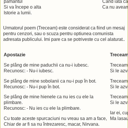
pamântul
Când iata c
Si va începe o alta
Ca nu aveam
Istorie a lumii.
Urmatorul poem (Treceam) este considerat ca fiind un mesaj
pentru cenzori, sau o scuza pentru optiunea comunista
adresata publicului. Imi pare ca se potriveste cu cel alaturat..
Apostazie
Trecea
Se plâng de mine paduchii ca nu-i iubesc.
Treceam p
Recunosc: - Nu-i iubesc.
Si le az
Se plâng de mine sobolanii ca nu-i pup în bot.
Treceam 
Recunosc: - Nu-i pup în bot.
Si le azv
Se plâng de mine hienele ca nu ies cu ele la
Treceam 
plimbare.
Si le az
Recunosc: - Nu ies cu ele la plimbare.
Iar ei, c
Cu toate aceste spurcaciuni nu vreau sa am a face,
Ma lasau
Chiar de ar fi sa nu întrezaresc, macar, Nirvana.