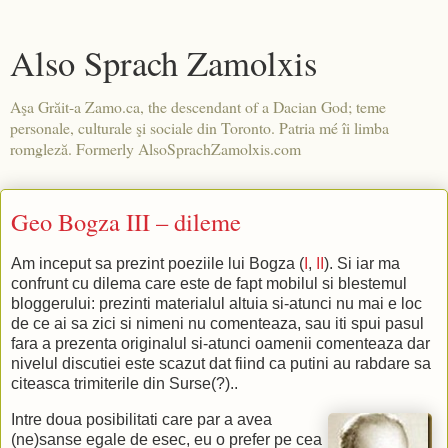
Also Sprach Zamolxis
Aşa Grăit-a Zamo.ca, the descendant of a Dacian God; teme
personale, culturale şi sociale din Toronto. Patria mé îi limba
romgleză. Formerly AlsoSprachZamolxis.com
Geo Bogza III – dileme
Am inceput sa prezint poeziile lui Bogza (
I
,
II
). Si iar ma
confrunt cu dilema care este de fapt mobilul si blestemul
bloggerului: prezinti materialul altuia si-atunci nu mai e loc
de ce ai sa zici si nimeni nu comenteaza, sau iti spui pasul
fara a prezenta originalul si-atunci oamenii comenteaza dar
nivelul discutiei este scazut dat fiind ca putini au rabdare sa
citeasca trimiterile din Surse(?)..
Intre doua posibilitati care par a avea
(ne)sanse egale de esec, eu o prefer pe cea