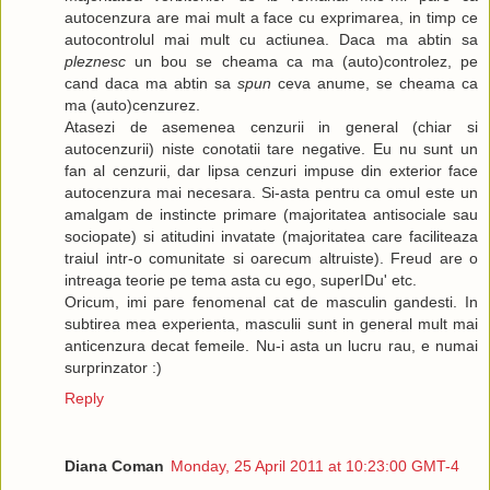
autocenzura are mai mult a face cu exprimarea, in timp ce
autocontrolul mai mult cu actiunea. Daca ma abtin sa
pleznesc
un bou se cheama ca ma (auto)controlez, pe
cand daca ma abtin sa
spun
ceva anume, se cheama ca
ma (auto)cenzurez.
Atasezi de asemenea cenzurii in general (chiar si
autocenzurii) niste conotatii tare negative. Eu nu sunt un
fan al cenzurii, dar lipsa cenzuri impuse din exterior face
autocenzura mai necesara. Si-asta pentru ca omul este un
amalgam de instincte primare (majoritatea antisociale sau
sociopate) si atitudini invatate (majoritatea care faciliteaza
traiul intr-o comunitate si oarecum altruiste). Freud are o
intreaga teorie pe tema asta cu ego, superIDu' etc.
Oricum, imi pare fenomenal cat de masculin gandesti. In
subtirea mea experienta, masculii sunt in general mult mai
anticenzura decat femeile. Nu-i asta un lucru rau, e numai
surprinzator :)
Reply
Diana Coman
Monday, 25 April 2011 at 10:23:00 GMT-4