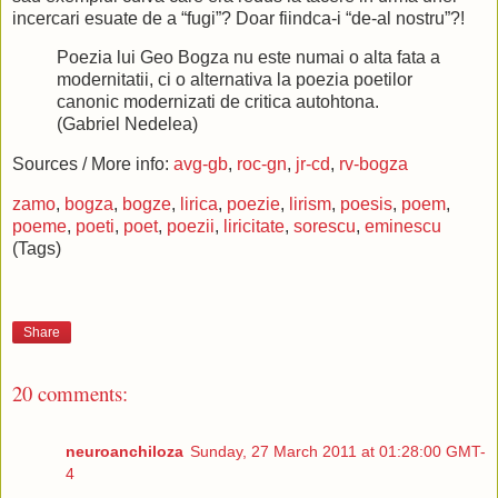
incercari esuate de a “fugi”? Doar fiindca-i “de-al nostru”?!
Poezia lui Geo Bogza nu este numai o alta fata a
modernitatii, ci o alternativa la poezia poetilor
canonic modernizati de critica autohtona.
(Gabriel Nedelea)
Sources / More info:
avg-gb
,
roc-gn
,
jr-cd
,
rv-bogza
zamo
,
bogza
,
bogze
,
lirica
,
poezie
,
lirism
,
poesis
,
poem
,
poeme
,
poeti
,
poet
,
poezii
,
liricitate
,
sorescu
,
eminescu
(Tags)
Share
20 comments:
neuroanchiloza
Sunday, 27 March 2011 at 01:28:00 GMT-
4