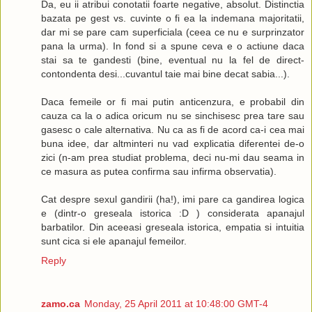
Da, eu ii atribui conotatii foarte negative, absolut. Distinctia
bazata pe gest vs. cuvinte o fi ea la indemana majoritatii,
dar mi se pare cam superficiala (ceea ce nu e surprinzator
pana la urma). In fond si a spune ceva e o actiune daca
stai sa te gandesti (bine, eventual nu la fel de direct-
contondenta desi...cuvantul taie mai bine decat sabia...).
Daca femeile or fi mai putin anticenzura, e probabil din
cauza ca la o adica oricum nu se sinchisesc prea tare sau
gasesc o cale alternativa. Nu ca as fi de acord ca-i cea mai
buna idee, dar altminteri nu vad explicatia diferentei de-o
zici (n-am prea studiat problema, deci nu-mi dau seama in
ce masura as putea confirma sau infirma observatia).
Cat despre sexul gandirii (ha!), imi pare ca gandirea logica
e (dintr-o greseala istorica :D ) considerata apanajul
barbatilor. Din aceeasi greseala istorica, empatia si intuitia
sunt cica si ele apanajul femeilor.
Reply
zamo.ca
Monday, 25 April 2011 at 10:48:00 GMT-4